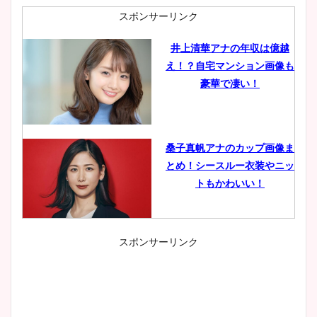
スポンサーリンク
井上清華アナの年収は億越
え！？自宅マンション画像も
豪華で凄い！
桑子真帆アナのカップ画像ま
とめ！シースルー衣装やニッ
トもかわいい！
スポンサーリンク
小室瑛莉子のカップ画像まと
め！足が美脚でニット衣装も
かわいい！