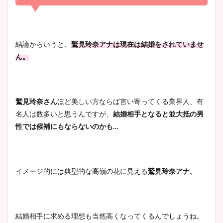
清水麻椰アナのかわいい画
像！身長やカップ、同期や
池谷実悠アナのメガネ画像が
wikiプロフもチェック！
かわいい！カップや水着姿も
結論からいうと、
鷲見玲奈アナは現在は結婚をされていませ
まとめた！
ん。
大家彩香アナのかわいいカッ
プ画像まとめ！同期や実家に
鷲見玲奈さん
ほど美しい方ならば言い寄ってくる業界人、有
wikiプロフも！
名人は数多いと思うんですが、
結婚相手となると
並大抵の男
性では候補にもならないのかも…
安藤萌々アナのカップ画像や
ニット衣装まとめ！美足の筋
イメージ的には典型的な高嶺の花に見える
鷲見玲奈アナ。
肉も凄い！
結婚相手に求める理想も当然高くなってくるんでしょうね。
鈴木唯の太ってた時の体重が