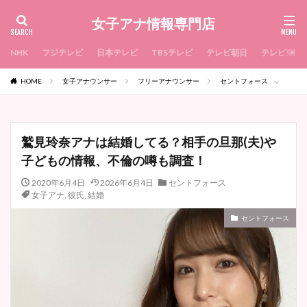
女子アナ情報専門店
NHK
フジテレビ
日本テレビ
TBSテレビ
テレビ朝日
テレビ東京
HOME
女子アナウンサー
フリーアナウンサー
セントフォース
鷲見玲奈アナは結婚してる？相手の旦那(夫)や
子どもの情報、不倫の噂も調査！
2020年6月4日
2026年6月4日
セントフォース
女子アナ
,
彼氏
,
結婚
セントフォース