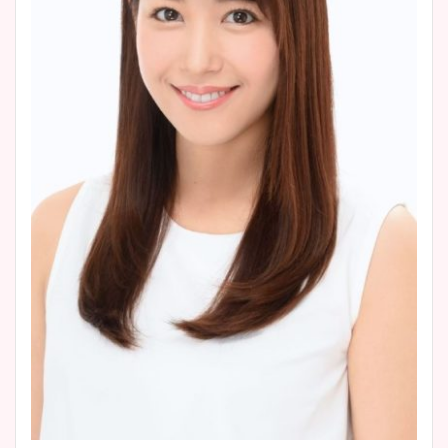
像比較！
豊島実季アナのカップ画像ま
とめ！美脚や水着姿に年齢も
調査！
宇賀神メグアナのニット画像
まとめ！足も美脚でカップも
凄い！
池谷実悠アナのメガネ画像が
かわいい！カップや水着姿も
まとめた！