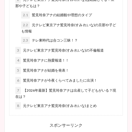
那や子どもは？
2.1
鷲見玲奈アナの結婚観や理想のタイプ
2.2
元テレビ東京アナ鷲見玲奈(すみ れいな)の旦那や子ど
も情報
2.3
テレ東時代は合コン三昧！？
3
元テレビ東京アナ鷲見玲奈(すみ れいな)の不倫報道
4
鷲見玲奈アナに熱愛報道！！
5
鷲見玲奈アナが結婚を発表！
6
鷲見玲奈アナが今夜くらべてみましたに出演！
7
【2026年最新】鷲見玲奈アナは出産して子どもがいる？現
在は？
8
元テレビ東京アナ鷲見玲奈(すみ れいな)まとめ
スポンサーリンク