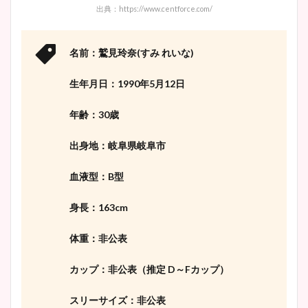
出典：https://www.centforce.com/
名前：鷲見玲奈(すみ れいな)
生年月日：1990年5月12日
年齢：30歳
出身地：岐阜県岐阜市
血液型：B型
身長：163cm
体重：非公表
カップ：非公表（推定 D～Fカップ）
スリーサイズ：非公表