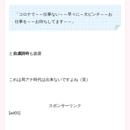
「コロナで～～仕事ない～～早々に～大ピンチ～～お
仕事を～～お待ちしてます～～」
と
自虐詩吟
も披露
これは局アナ時代は出来ないですよね（笑）
スポンサーリンク
[ad01]