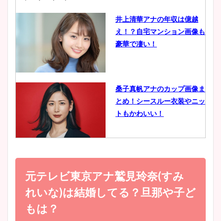
井上清華アナの年収は億越
え！？自宅マンション画像も
鈴木唯の太ってた時の体重が
豪華で凄い！
ヤバすぎww原因や痩せたダ
イエット方は？昔と現在を画
像比較！
桑子真帆アナのカップ画像ま
とめ！シースルー衣装やニッ
豊島実季アナのカップ画像ま
トもかわいい！
とめ！美脚や水着姿に年齢も
調査！
小室瑛莉子のカップ画像まと
め！足が美脚でニット衣装も
元テレビ東京アナ鷲見玲奈(すみ
宇賀神メグアナのニット画像
かわいい！
まとめ！足も美脚でカップも
れいな)は結婚してる？旦那や子ど
凄い！
もは？