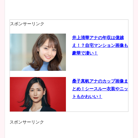
スポンサーリンク
井上清華アナの年収は億越
え！？自宅マンション画像も
豪華で凄い！
桑子真帆アナのカップ画像ま
とめ！シースルー衣装やニッ
トもかわいい！
スポンサーリンク
小室瑛莉子のカップ画像まと
め！足が美脚でニット衣装も