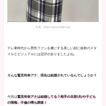
出典：https://www.andgirl.jp/
テレ東時代から男性ファンを虜にする美しい顔に抜群のスタ
イルとビジュアルには定評がありましたよね。
そんな鷲見玲奈アナ、現在は結婚されているんでしょうか？
今回は
鷲見玲奈アナは結婚してる？相手の
旦那(夫)や子ども
の情報、不倫の噂も調査！