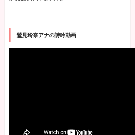
鷲見玲奈アナの詩吟動画