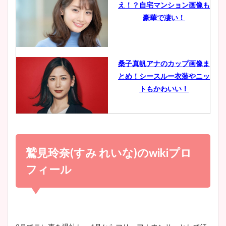
え！？自宅マンション画像も
鈴木唯の太ってた時の体重が
豪華で凄い！
ヤバすぎww原因や痩せたダ
イエット方は？昔と現在を画
像比較！
桑子真帆アナのカップ画像ま
とめ！シースルー衣装やニッ
豊島実季アナのカップ画像ま
トもかわいい！
とめ！美脚や水着姿に年齢も
調査！
小室瑛莉子のカップ画像まと
め！足が美脚でニット衣装も
鷲見玲奈(すみ れいな)のwikiプロ
宇賀神メグアナのニット画像
かわいい！
まとめ！足も美脚でカップも
フィール
凄い！
清水麻椰アナのかわいい画
像！身長やカップ、同期や
池谷実悠アナのメガネ画像が