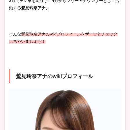
3月でテレ東を退社し、4月からフリーアナウンサーとして活
wikiプロフもチェック！
かわいい！カップや水着姿も
動する
鷲見玲奈アナ。
まとめた！
大家彩香アナのかわいいカッ
そんな
鷲見玲奈アナのwikiプロフィールをザーッと
チェック
プ画像まとめ！同期や実家に
しちゃいましょう！
wikiプロフも！
安藤萌々アナのカップ画像や
鷲見玲奈アナのwikiプロフィール
ニット衣装まとめ！美足の筋
肉も凄い！
鈴木唯の太ってた時の体重が
ヤバすぎww原因や痩せたダ
イエット方は？昔と現在を画