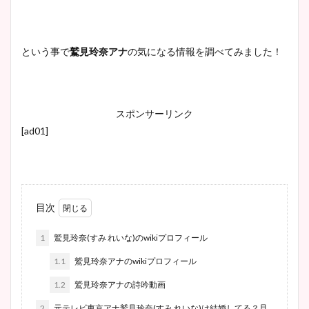
という事で
鷲見玲奈アナ
の気になる情報を調べてみました！
スポンサーリンク
[ad01]
目次
1
鷲見玲奈(すみ れいな)のwikiプロフィール
1.1
鷲見玲奈アナのwikiプロフィール
1.2
鷲見玲奈アナの詩吟動画
2
元テレビ東京アナ鷲見玲奈(すみ れいな)は結婚してる？旦