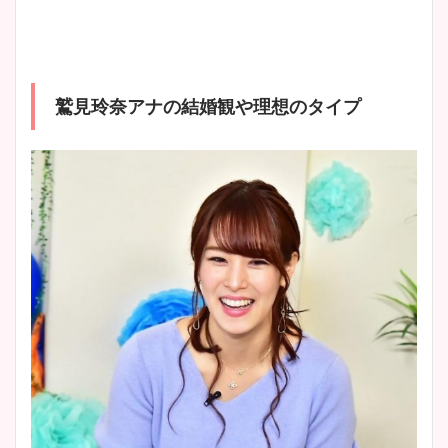
ヤバすぎww原因や痩せたダ
イエット方は？昔と現在を画
像比較！
鷲見玲奈アナの結婚観や理想のタイプ
豊島実季アナのカップ画像ま
とめ！美脚や水着姿に年齢も
調査！
宇賀神メグアナのニット画像
まとめ！足も美脚でカップも
凄い！
池谷実悠アナのメガネ画像が
かわいい！カップや水着姿も