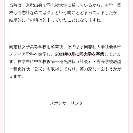
大家彩香アナのかわいいカッ
当時は「京都出身で同志社大学に通っているから、中学・高
プ画像まとめ！同期や実家に
校も同志社なのでは？」という噂にとどまっていましたが、
wikiプロフも！
結果的にその噂は的中していたことになりますね。
安藤萌々アナのカップ画像や
同志社女子高等学校を卒業後、そのまま同志社大学社会学部
ニット衣装まとめ！美足の筋
メディア学科へ進学し、
2021年3月に同大学を卒業
していま
肉も凄い！
す。在学中に中学校教諭一種免許状（社会）・高等学校教諭
一種免許状（公民）も取得しており、努力家な一面もうかが
えます。
鈴木唯の太ってた時の体重が
ヤバすぎww原因や痩せたダ
イエット方は？昔と現在を画
スポンサーリンク
像比較！
豊島実季アナのカップ画像ま