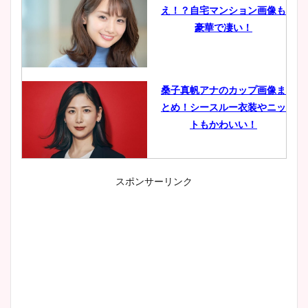
え！？自宅マンション画像も
豪華で凄い！
桑子真帆アナのカップ画像ま
とめ！シースルー衣装やニッ
トもかわいい！
スポンサーリンク
小室瑛莉子のカップ画像まと
め！足が美脚でニット衣装も
かわいい！
清水麻椰アナのかわいい画
像！身長やカップ、同期や