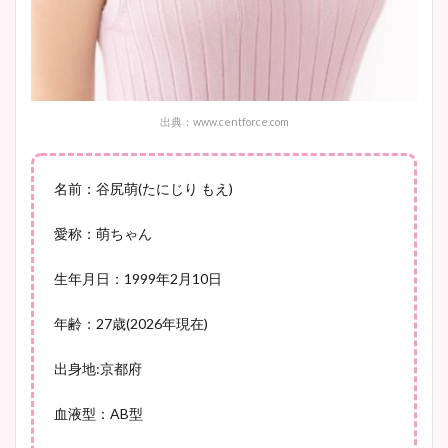
像比較！
豊島実季アナのカップ画像ま
とめ！美脚や水着姿に年齢も
出典：www.centforce.com
調査！
名前：谷尻萌(たにじり もえ)
宇賀神メグアナのニット画像
愛称：萌ちゃん
まとめ！足も美脚でカップも
生年月日：1999年2月10日
凄い！
年齢：27歳(2026年現在)
出身地:京都府
池谷実悠アナのメガネ画像が
かわいい！カップや水着姿も
血液型：AB型
まとめた！