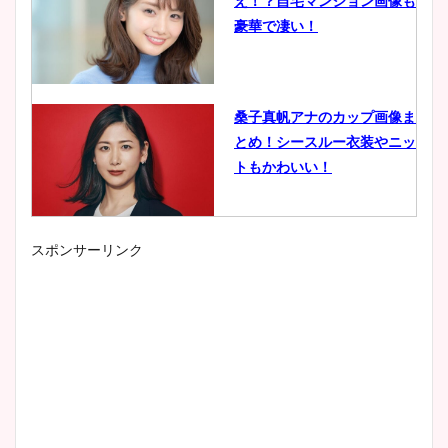
え！？自宅マンション画像も
豪華で凄い！
桑子真帆アナのカップ画像ま
とめ！シースルー衣装やニッ
トもかわいい！
スポンサーリンク
小室瑛莉子のカップ画像まと
め！足が美脚でニット衣装も
かわいい！
清水麻椰アナのかわいい画
像！身長やカップ、同期や