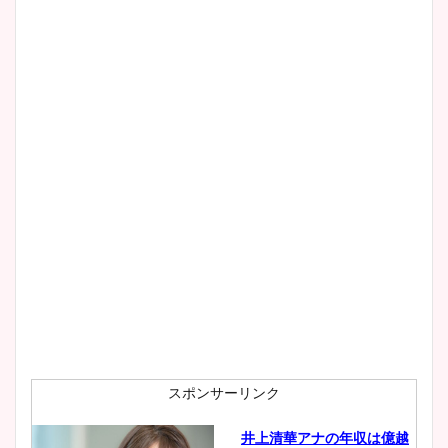
とめ！美脚や水着姿に年齢も
調査！
宇賀神メグアナのニット画像
まとめ！足も美脚でカップも
凄い！
池谷実悠アナのメガネ画像が
かわいい！カップや水着姿も
まとめた！
スポンサーリンク
井上清華アナの年収は億越