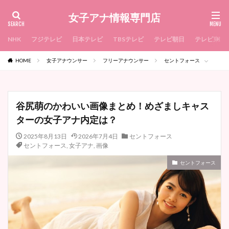
女子アナ情報専門店
NHK
フジテレビ
日本テレビ
TBSテレビ
テレビ朝日
テレビ東京
HOME
女子アナウンサー
フリーアナウンサー
セントフォース
谷尻萌のかわいい画像まとめ！めざましキャス
ターの女子アナ内定は？
2025年8月13日
2026年7月4日
セントフォース
セントフォース
,
女子アナ
,
画像
セントフォース