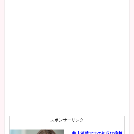
清水麻椰アナのかわいい画
像！身長やカップ、同期や
wikiプロフもチェック！
大家彩香アナのかわいいカッ
プ画像まとめ！同期や実家に
wikiプロフも！
安藤萌々アナのカップ画像や
ニット衣装まとめ！美足の筋
肉も凄い！
スポンサーリンク
井上清華アナの年収は億越