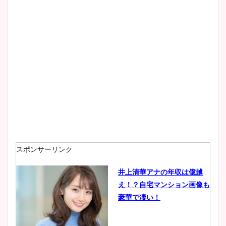
wikiプロフもチェック！
大家彩香アナのかわいいカッ
プ画像まとめ！同期や実家に
wikiプロフも！
安藤萌々アナのカップ画像や
ニット衣装まとめ！美足の筋
肉も凄い！
スポンサーリンク
井上清華アナの年収は億越
え！？自宅マンション画像も
鈴木唯の太ってた時の体重が
豪華で凄い！
ヤバすぎww原因や痩せたダ
イエット方は？昔と現在を画