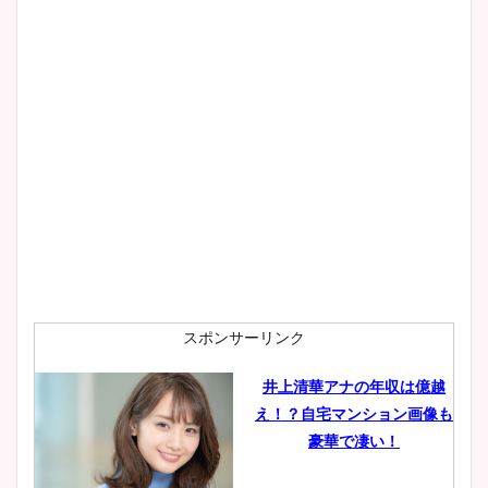
wikiプロフもチェック！
大家彩香アナのかわいいカッ
プ画像まとめ！同期や実家に
wikiプロフも！
安藤萌々アナのカップ画像や
ニット衣装まとめ！美足の筋
肉も凄い！
スポンサーリンク
井上清華アナの年収は億越
え！？自宅マンション画像も
鈴木唯の太ってた時の体重が
豪華で凄い！
ヤバすぎww原因や痩せたダ
イエット方は？昔と現在を画