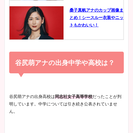
像比較！
桑子真帆アナのカップ画像ま
とめ！シースルー衣装やニッ
豊島実季アナのカップ画像ま
トもかわいい！
とめ！美脚や水着姿に年齢も
調査！
小室瑛莉子のカップ画像まと
め！足が美脚でニット衣装も
谷尻萌アナの出身中学や高校は？
宇賀神メグアナのニット画像
かわいい！
まとめ！足も美脚でカップも
凄い！
清水麻椰アナのかわいい画
谷尻萌アナの出身高校は
同志社女子高等学校
だったことが判
像！身長やカップ、同期や
明しています。中学については引き続き公表されていませ
池谷実悠アナのメガネ画像が
wikiプロフもチェック！
ん。
かわいい！カップや水着姿も
まとめた！