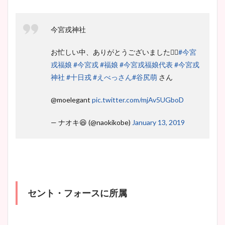
今宮戎神社
お忙しい中、ありがとうございました🙇‍♂️
#今宮
戎福娘
#今宮戎
#福娘
#今宮戎福娘代表
#今宮戎
神社
#十日戎
#えべっさん
#谷尻萌
さん
@moelegant
pic.twitter.com/mjAv5UGboD
— ナオキ😆 (@naokikobe)
January 13, 2019
セント・フォースに所属