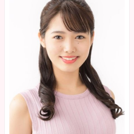
池谷実悠アナのメガネ画像が
wikiプロフもチェック！
かわいい！カップや水着姿も
まとめた！
大家彩香アナのかわいいカッ
プ画像まとめ！同期や実家に
wikiプロフも！
安藤萌々アナのカップ画像や
ニット衣装まとめ！美足の筋
肉も凄い！
鈴木唯の太ってた時の体重が
ヤバすぎww原因や痩せたダ
イエット方は？昔と現在を画