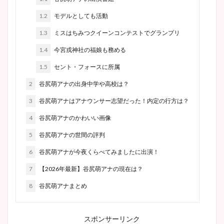
1.2
モデルとしても活動
1.3
ミスはちみつクイーンコンテストでグランプリ
1.4
今宮戎神社の福娘も務める
1.5
セント・フォースに所属
2
谷尻萌アナの出身中学や高校は？
3
谷尻萌アナはアナウンサー志望だった！内定の行方は？
4
谷尻萌アナのかわいい画像
5
谷尻萌アナの世間の評判
6
谷尻萌アナが今夜くらべてみましたに出演！
7
【2026年最新】谷尻萌アナの現在は？
8
谷尻萌アナまとめ
スポンサーリンク