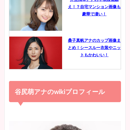
え！？自宅マンション画像も
鈴木唯の太ってた時の体重が
豪華で凄い！
ヤバすぎww原因や痩せたダ
イエット方は？昔と現在を画
像比較！
桑子真帆アナのカップ画像ま
とめ！シースルー衣装やニッ
豊島実季アナのカップ画像ま
トもかわいい！
とめ！美脚や水着姿に年齢も
調査！
小室瑛莉子のカップ画像まと
め！足が美脚でニット衣装も
谷尻萌アナのwikiプロフィール
宇賀神メグアナのニット画像
かわいい！
まとめ！足も美脚でカップも
凄い！
清水麻椰アナのかわいい画
像！身長やカップ、同期や