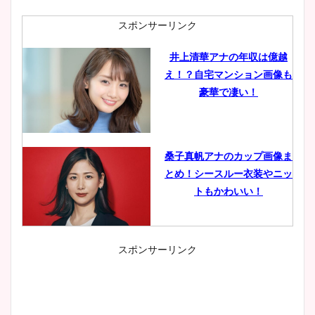
スポンサーリンク
井上清華アナの年収は億越
え！？自宅マンション画像も
豪華で凄い！
桑子真帆アナのカップ画像ま
とめ！シースルー衣装やニッ
トもかわいい！
スポンサーリンク
小室瑛莉子のカップ画像まと
め！足が美脚でニット衣装も
かわいい！