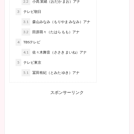
2.2
小髙 茉緒（おだか まお）アナ
3
テレビ朝日
3.1
森山みなみ（もりやま みなみ）アナ
3.2
田原萌々（たはら もも）アナ
4
TBSテレビ
4.1
佐々木舞音（ささき まいね）アナ
5
テレビ東京
5.1
冨田有紀（とみた ゆき）アナ
スポンサーリンク