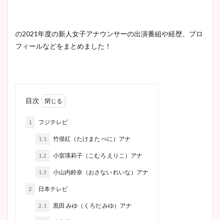
の2021年度の新人女子アナウンサーの出演番組や経歴、プロ
フィールなどをまとめました！
目次
1
フジテレビ
1.1
竹俣紅（たけまた べに）アナ
1.2
小室瑛莉子（こむろ えりこ）アナ
1.3
小山内鈴奈（おさない れいな）アナ
2
日本テレビ
2.1
黒田 みゆ（くろだ みゆ）アナ