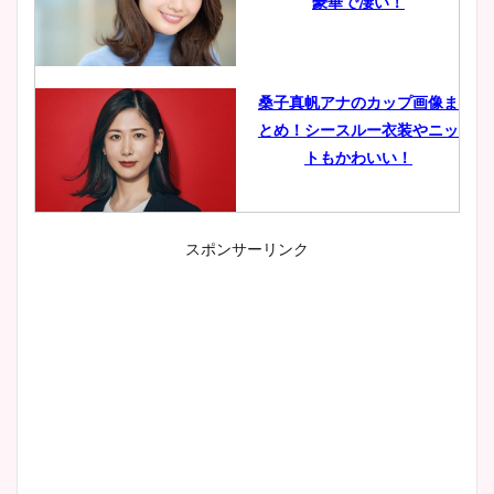
豪華で凄い！
桑子真帆アナのカップ画像ま
とめ！シースルー衣装やニッ
トもかわいい！
スポンサーリンク
小室瑛莉子のカップ画像まと
め！足が美脚でニット衣装も
かわいい！
清水麻椰アナのかわいい画
像！身長やカップ、同期や
wikiプロフもチェック！