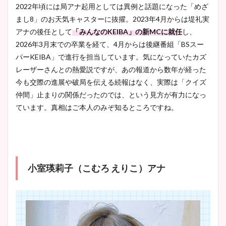
2022年頃には局アナ起用としては異例と話題になった「めざ
まし8」のお天気キャスターに抜擢。2023年4月からは堤礼実
アナの後任として
「みんなのKEIBA」の新MCに就任
し、
2026年3月末での卒業を経て、4月からは後継番組「BSスー
パーKEIBA」で進行を担当しています。気になっていたカズ
レーザーさんとの熱愛説ですが、あの報道から数年が経った
今も交際の進展や破局を伝える続報はなく、実際は「クイズ
仲間」止まりの関係だったのでは、という見方が有力になっ
ています。真相はご本人のみぞ知るところですね。
小室瑛莉子（こむろ えりこ）アナ