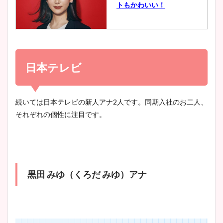
トもかわいい！
とめ！美脚や水着姿に年齢も
調査！
小室瑛莉子のカップ画像まと
め！足が美脚でニット衣装も
日本テレビ
宇賀神メグアナのニット画像
かわいい！
まとめ！足も美脚でカップも
凄い！
続いては日本テレビの新人アナ2人です。同期入社のお二人、
それぞれの個性に注目です。
清水麻椰アナのかわいい画
像！身長やカップ、同期や
池谷実悠アナのメガネ画像が
wikiプロフもチェック！
かわいい！カップや水着姿も
まとめた！
黒田 みゆ（くろだ みゆ）アナ
大家彩香アナのかわいいカッ
プ画像まとめ！同期や実家に
wikiプロフも！