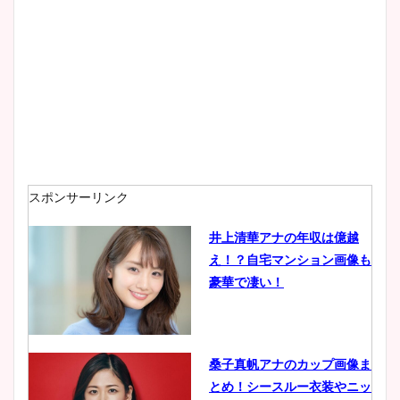
大家彩香アナのかわいいカッ
プ画像まとめ！同期や実家に
wikiプロフも！
安藤萌々アナのカップ画像や
ニット衣装まとめ！美足の筋
肉も凄い！
スポンサーリンク
井上清華アナの年収は億越
え！？自宅マンション画像も
鈴木唯の太ってた時の体重が
豪華で凄い！
ヤバすぎww原因や痩せたダ
イエット方は？昔と現在を画
像比較！
桑子真帆アナのカップ画像ま
とめ！シースルー衣装やニッ
豊島実季アナのカップ画像ま