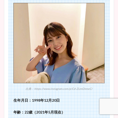
安藤萌々アナのカップ画像や
ニット衣装まとめ！美足の筋
肉も凄い！
鈴木唯の太ってた時の体重が
ヤバすぎww原因や痩せたダ
イエット方は？昔と現在を画
像比較！
出典：https://www.instagram.com/p/Cd-ZLmGhmeC/
豊島実季アナのカップ画像ま
生年月日：1998年12月20日
とめ！美脚や水着姿に年齢も
調査！
年齢：22歳（2021年5月現在）