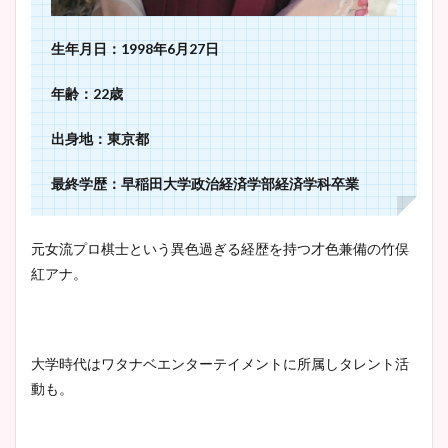
調査！
生年月日：1998年6月27日
年齢：22歳
宇賀神メグアナのニット画像
まとめ！足も美脚でカップも
出身地：東京都
凄い！
最終学歴：早稲田大学政治経済学部経済学科卒業
池谷実悠アナのメガネ画像が
元女流プロ棋士という異色過ぎる経歴を持つ才色兼備の竹俣
かわいい！カップや水着姿も
紅アナ。
まとめた！
大学時代はワタナベエンターテイメントに所属しタレント活
動も。