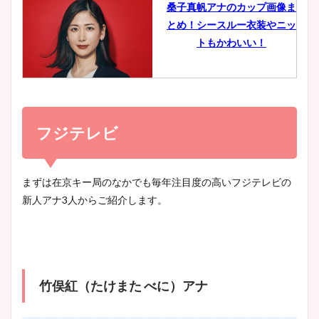
桑子真帆アナのカップ画像ま
とめ！シースルー衣装やニッ
豊島実季アナのカップ画像ま
トもかわいい！
とめ！美脚や水着姿に年齢も
調査！
小室瑛莉子のカップ画像まと
め！足が美脚でニット衣装も
フジテレビ
宇賀神メグアナのニット画像
かわいい！
まとめ！足も美脚でカップも
凄い！
まずは在京キー局のなかでも毎年注目度の高いフジテレビの
新人アナ3人からご紹介します。
清水麻椰アナのかわいい画
像！身長やカップ、同期や
池谷実悠アナのメガネ画像が
wikiプロフもチェック！
かわいい！カップや水着姿も
まとめた！
竹俣紅（たけまた べに）アナ
大家彩香アナのかわいいカッ