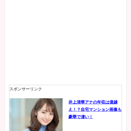
スポンサーリンク
井上清華アナの年収は億越
え！？自宅マンション画像も
豪華で凄い！