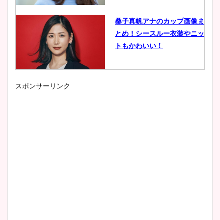
桑子真帆アナのカップ画像ま
とめ！シースルー衣装やニッ
トもかわいい！
スポンサーリンク
小室瑛莉子のカップ画像まと
め！足が美脚でニット衣装も
かわいい！
清水麻椰アナのかわいい画
像！身長やカップ、同期や
wikiプロフもチェック！