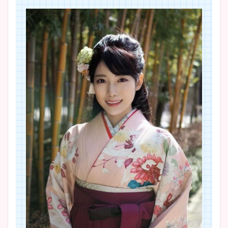
プ画像まとめ！同期や実家に
wikiプロフも！
安藤萌々アナのカップ画像や
ニット衣装まとめ！美足の筋
肉も凄い！
鈴木唯の太ってた時の体重が
ヤバすぎww原因や痩せたダ
イエット方は？昔と現在を画
像比較！
豊島実季アナのカップ画像ま
とめ！美脚や水着姿に年齢も