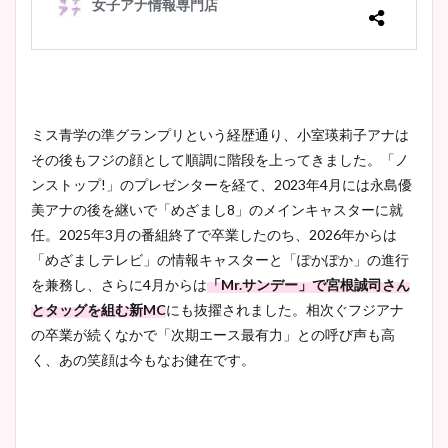
ミス青学の準グランプリという経歴通り、小室瑛莉子アナは
その後もフジの顔として順調に階段を上ってきました。「ノ
ンストップ!」のプレゼンターを経て、2023年4月には永島優
美アナの後を継いで「めざまし8」のメインキャスターに就
任。2025年3月の番組終了で卒業したのち、2026年からは
「めざましテレビ」の情報キャスターと「ぽかぽか」の進行
を兼務し、さらに4月からは
「Mr.サンデー」で宮根誠司さん
とタッグを組む新MC
にも抜擢されました。相次ぐフジアナ
の卒業が続くなかで「次期エース最有力」との呼び声も高
く、あの笑顔は今もなお健在です。