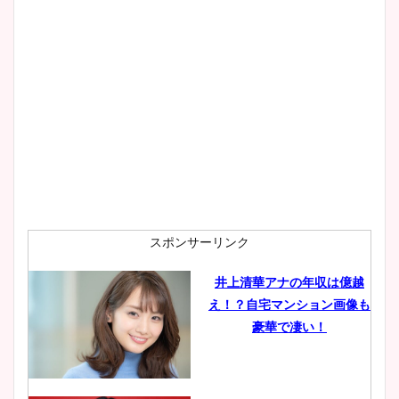
大家彩香アナのかわいいカッ
プ画像まとめ！同期や実家に
wikiプロフも！
安藤萌々アナのカップ画像や
ニット衣装まとめ！美足の筋
肉も凄い！
スポンサーリンク
井上清華アナの年収は億越
え！？自宅マンション画像も
鈴木唯の太ってた時の体重が
豪華で凄い！
ヤバすぎww原因や痩せたダ
イエット方は？昔と現在を画
像比較！