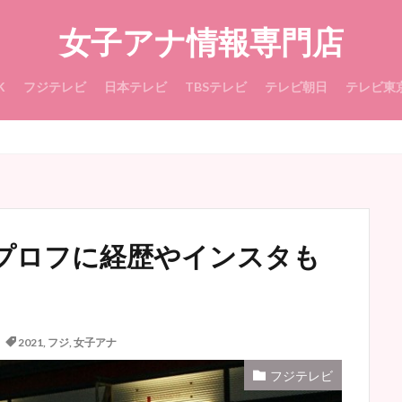
女子アナ情報専門店
K
フジテレビ
日本テレビ
TBSテレビ
テレビ朝日
テレビ東
iプロフに経歴やインスタも
2021
,
フジ
,
女子アナ
フジテレビ