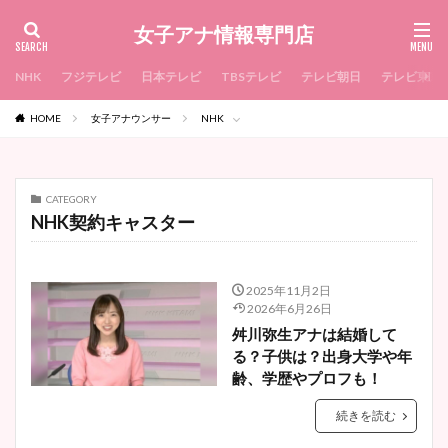
女子アナ情報専門店
NHK
フジテレビ
日本テレビ
TBSテレビ
テレビ朝日
テレビ東京
HOME
女子アナウンサー
NHK
CATEGORY
NHK契約キャスター
2025年11月2日
2026年6月26日
舛川弥生アナは結婚して
る？子供は？出身大学や年
齢、学歴やプロフも！
続きを読む