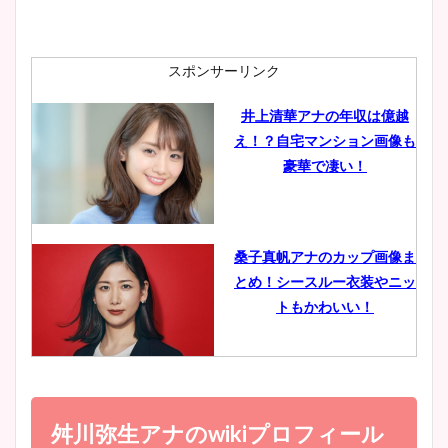
安藤萌々アナのカップ画像や
ニット衣装まとめ！美足の筋
肉も凄い！
スポンサーリンク
井上清華アナの年収は億越
え！？自宅マンション画像も
鈴木唯の太ってた時の体重が
豪華で凄い！
ヤバすぎww原因や痩せたダ
イエット方は？昔と現在を画
像比較！
桑子真帆アナのカップ画像ま
とめ！シースルー衣装やニッ
豊島実季アナのカップ画像ま
トもかわいい！
とめ！美脚や水着姿に年齢も
調査！
小室瑛莉子のカップ画像まと
め！足が美脚でニット衣装も
舛川弥生アナのwikiプロフィール
宇賀神メグアナのニット画像
かわいい！