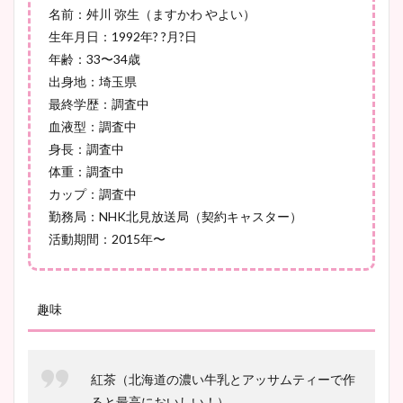
名前：舛川 弥生（ますかわ やよい）
生年月日：1992年? ?月?日
年齢：33〜34歳
鈴木唯の太ってた時の体重が
出身地：埼玉県
ヤバすぎww原因や痩せたダ
最終学歴：調査中
イエット方は？昔と現在を画
血液型：調査中
像比較！
身長：調査中
体重：調査中
豊島実季アナのカップ画像ま
カップ：調査中
とめ！美脚や水着姿に年齢も
勤務局：NHK北見放送局（契約キャスター）
調査！
活動期間：2015年〜
趣味
宇賀神メグアナのニット画像
まとめ！足も美脚でカップも
凄い！
紅茶（北海道の濃い牛乳とアッサムティーで作
ると最高においしい！）