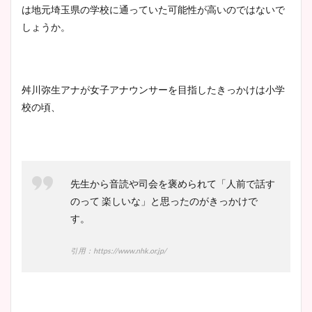
は地元埼玉県の学校に通っていた可能性が高いのではないで
しょうか。
鈴木唯の太ってた時の体重が
ヤバすぎww原因や痩せたダ
イエット方は？昔と現在を画
舛川弥生アナが女子アナウンサーを目指したきっかけは小学
像比較！
校の頃、
豊島実季アナのカップ画像ま
とめ！美脚や水着姿に年齢も
先生から音読や司会を褒められて「人前で話す
調査！
のって 楽しいな」と思ったのがきっかけで
す。
宇賀神メグアナのニット画像
引用：https://www.nhk.or.jp/
まとめ！足も美脚でカップも
凄い！