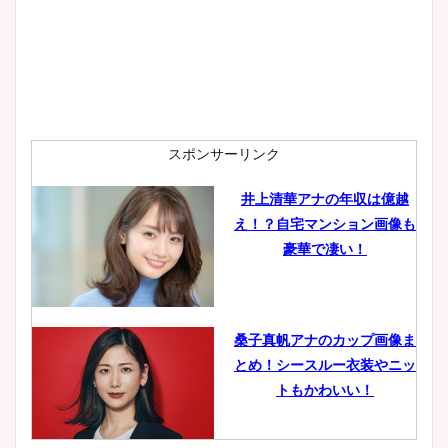
スポンサーリンク
井上清華アナの年収は億越
え！？自宅マンション画像も
豪華で凄い！
桑子真帆アナのカップ画像ま
とめ！シースルー衣装やニッ
トもかわいい！