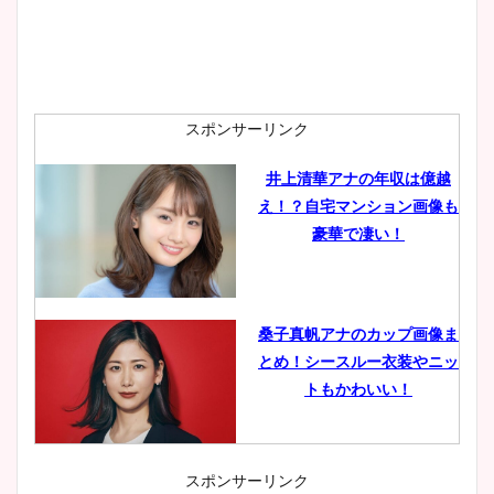
スポンサーリンク
井上清華アナの年収は億越
え！？自宅マンション画像も
豪華で凄い！
桑子真帆アナのカップ画像ま
とめ！シースルー衣装やニッ
トもかわいい！
スポンサーリンク
小室瑛莉子のカップ画像まと