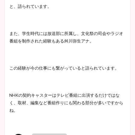
と、語られています。
池谷実悠アナのメガネ画像が
かわいい！カップや水着姿も
まとめた！
また、学生時代には放送部に所属し、文化祭の司会やラジオ
番組を制作された経験もある舛川弥生アナ。
この経験が今の仕事にも繋がっていると語られています。
NHKの契約キャスターはテレビ番組に出演するだけではな
く、取材、編集など番組作りにも関わる部分が多いですから
ね。