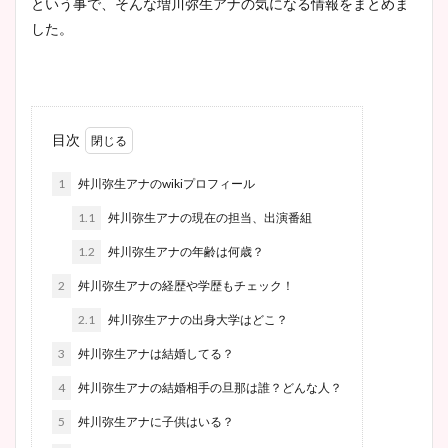
という事で、そんな増川弥生アナの気になる情報をまとめま
した。
目次
1
舛川弥生アナのwikiプロフィール
1.1
舛川弥生アナの現在の担当、出演番組
1.2
舛川弥生アナの年齢は何歳？
2
舛川弥生アナの経歴や学歴もチェック！
2.1
舛川弥生アナの出身大学はどこ？
3
舛川弥生アナは結婚してる？
4
舛川弥生アナの結婚相手の旦那は誰？どんな人？
5
舛川弥生アナに子供はいる？