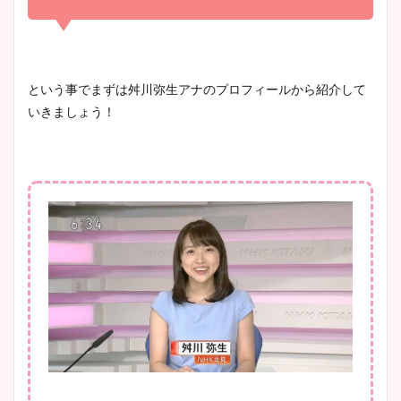
まとめ！足も美脚でカップも
凄い！
清水麻椰アナのかわいい画
という事でまずは舛川弥生アナのプロフィールから紹介して
像！身長やカップ、同期や
いきましょう！
池谷実悠アナのメガネ画像が
wikiプロフもチェック！
かわいい！カップや水着姿も
まとめた！
大家彩香アナのかわいいカッ
プ画像まとめ！同期や実家に
wikiプロフも！
安藤萌々アナのカップ画像や
ニット衣装まとめ！美足の筋
肉も凄い！