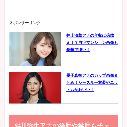
安藤萌々アナのカップ画像や
ニット衣装まとめ！美足の筋
肉も凄い！
スポンサーリンク
井上清華アナの年収は億越
え！？自宅マンション画像も
鈴木唯の太ってた時の体重が
豪華で凄い！
ヤバすぎww原因や痩せたダ
イエット方は？昔と現在を画
像比較！
桑子真帆アナのカップ画像ま
とめ！シースルー衣装やニッ
豊島実季アナのカップ画像ま
トもかわいい！
とめ！美脚や水着姿に年齢も
調査！
小室瑛莉子のカップ画像まと
め！足が美脚でニット衣装も
舛川弥生アナの経歴や学歴もチェ
宇賀神メグアナのニット画像