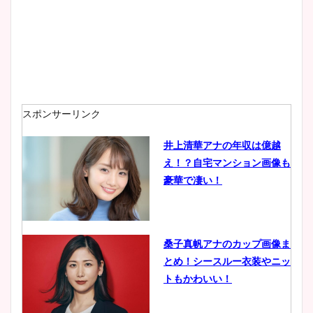
スポンサーリンク
井上清華アナの年収は億越
え！？自宅マンション画像も
豪華で凄い！
桑子真帆アナのカップ画像ま
とめ！シースルー衣装やニッ
トもかわいい！