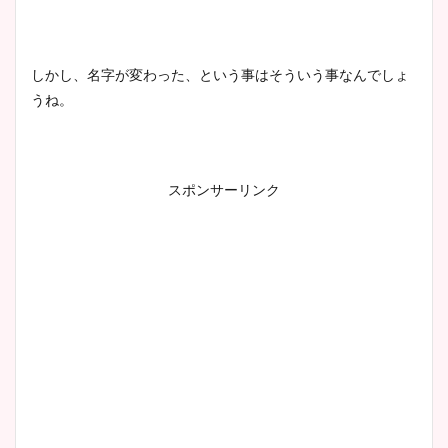
鈴木唯の太ってた時の体重が
ヤバすぎww原因や痩せたダ
しかし、名字が変わった、という事はそういう事なんでしょ
イエット方は？昔と現在を画
うね。
像比較！
豊島実季アナのカップ画像ま
スポンサーリンク
とめ！美脚や水着姿に年齢も
調査！
宇賀神メグアナのニット画像
まとめ！足も美脚でカップも
凄い！