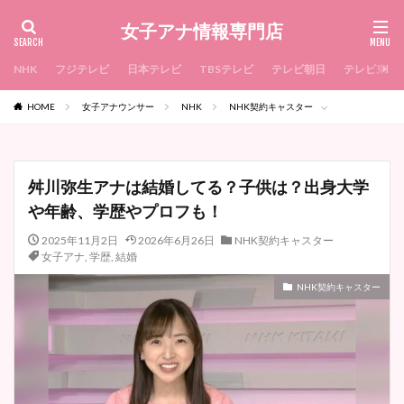
女子アナ情報専門店
NHK
フジテレビ
日本テレビ
TBSテレビ
テレビ朝日
テレビ東京
HOME
女子アナウンサー
NHK
NHK契約キャスター
舛川弥生アナは結婚してる？子供は？出身大学
や年齢、学歴やプロフも！
2025年11月2日
2026年6月26日
NHK契約キャスター
女子アナ
,
学歴
,
結婚
NHK契約キャスター