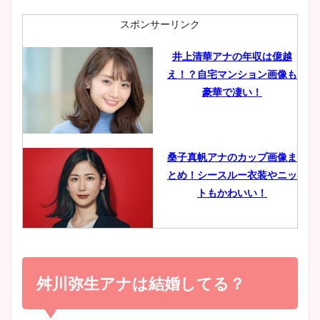
肉も凄い！
スポンサーリンク
井上清華アナの年収は億越
え！？自宅マンション画像も
鈴木唯の太ってた時の体重が
豪華で凄い！
ヤバすぎww原因や痩せたダ
イエット方は？昔と現在を画
像比較！
桑子真帆アナのカップ画像ま
とめ！シースルー衣装やニッ
豊島実季アナのカップ画像ま
トもかわいい！
とめ！美脚や水着姿に年齢も
調査！
小室瑛莉子のカップ画像まと
め！足が美脚でニット衣装も
舛川弥生アナは結婚してる？
宇賀神メグアナのニット画像
かわいい！
まとめ！足も美脚でカップも
凄い！