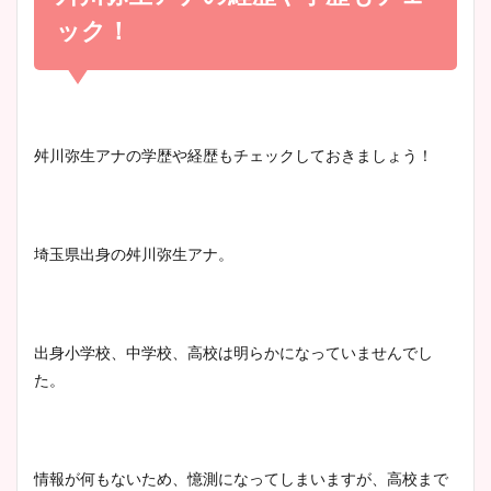
かわいい！
まとめ！足も美脚でカップも
ック！
凄い！
清水麻椰アナのかわいい画
像！身長やカップ、同期や
池谷実悠アナのメガネ画像が
舛川弥生アナの学歴や経歴もチェックしておきましょう！
wikiプロフもチェック！
かわいい！カップや水着姿も
まとめた！
埼玉県出身の舛川弥生アナ。
大家彩香アナのかわいいカッ
プ画像まとめ！同期や実家に
wikiプロフも！
出身小学校、中学校、高校は明らかになっていませんでし
た。
安藤萌々アナのカップ画像や
ニット衣装まとめ！美足の筋
肉も凄い！
情報が何もないため、憶測になってしまいますが、高校まで