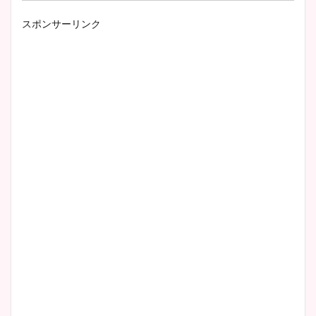
スポンサーリンク
小室瑛莉子のカップ画像まと
め！足が美脚でニット衣装も
かわいい！
清水麻椰アナのかわいい画
像！身長やカップ、同期や
wikiプロフもチェック！
大家彩香アナのかわいいカッ
プ画像まとめ！同期や実家に
wikiプロフも！