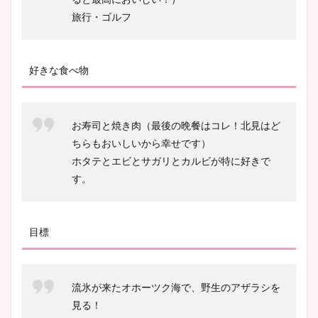
旅行・ゴルフ
池谷実悠アナのメガネ画像が
かわいい！カップや水着姿も
まとめた！
好きな食べ物
お寿司と焼き肉（最後の晩餐はコレ！北見はど
ちらもおいしいから幸せです）
ホタテとエビとサガリとカルビが特に好きで
す。
目標
流氷が来たオホーツク海で、野生のアザラシを
見る！