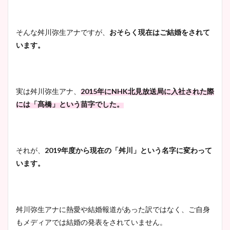
清水麻椰アナのかわいい画
そんな舛川弥生アナですが、
おそらく現在はご結婚をされて
像！身長やカップ、同期や
います。
池谷実悠アナのメガネ画像が
wikiプロフもチェック！
かわいい！カップや水着姿も
まとめた！
実は舛川弥生アナ、
2015年にNHK北見放送局に入社された際
大家彩香アナのかわいいカッ
には「髙橋」という苗字でした。
プ画像まとめ！同期や実家に
wikiプロフも！
それが、
2019年度から現在の「舛川」という名字に変わって
います。
安藤萌々アナのカップ画像や
ニット衣装まとめ！美足の筋
肉も凄い！
舛川弥生アナに熱愛や結婚報道があった訳ではなく、ご自身
もメディアでは結婚の発表をされていません。