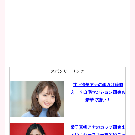
池谷実悠アナのメガネ画像が
かわいい！カップや水着姿も
まとめた！
スポンサーリンク
井上清華アナの年収は億越
え！？自宅マンション画像も
豪華で凄い！
桑子真帆アナのカップ画像ま
とめ！シースルー衣装やニッ