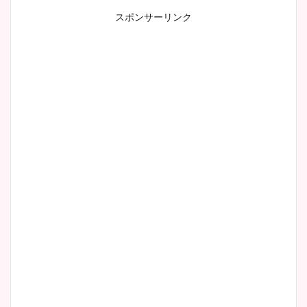
スポンサーリンク
小室瑛莉子のカップ画像まと
め！足が美脚でニット衣装も
かわいい！
清水麻椰アナのかわいい画
像！身長やカップ、同期や
wikiプロフもチェック！
大家彩香アナのかわいいカッ
プ画像まとめ！同期や実家に
wikiプロフも！