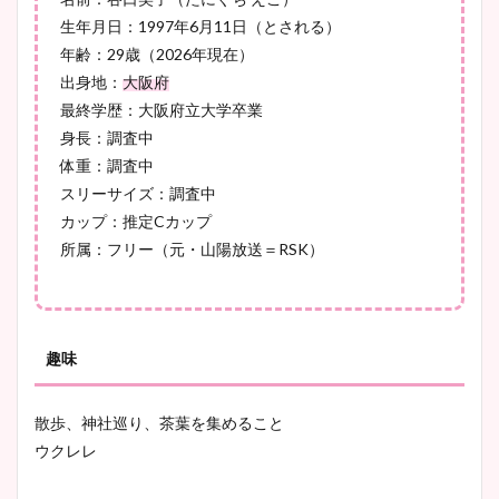
生年月日：1997年6月11日（とされる）
鈴木唯の太ってた時の体重が
年齢：29歳（2026年現在）
ヤバすぎww原因や痩せたダ
出身地：
大阪府
イエット方は？昔と現在を画
最終学歴：大阪府立大学卒業
像比較！
身長：調査中
体重：調査中
スリーサイズ：調査中
豊島実季アナのカップ画像ま
カップ：推定Cカップ
とめ！美脚や水着姿に年齢も
所属：フリー（元・山陽放送＝RSK）
調査！
趣味
宇賀神メグアナのニット画像
まとめ！足も美脚でカップも
凄い！
散歩、神社巡り、茶葉を集めること
ウクレレ