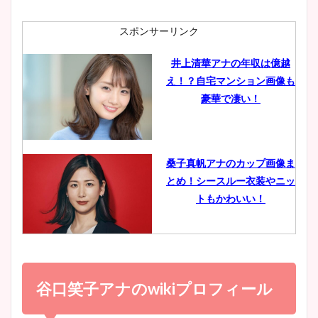
ニット衣装まとめ！美足の筋
肉も凄い！
スポンサーリンク
井上清華アナの年収は億越
え！？自宅マンション画像も
鈴木唯の太ってた時の体重が
豪華で凄い！
ヤバすぎww原因や痩せたダ
イエット方は？昔と現在を画
像比較！
桑子真帆アナのカップ画像ま
とめ！シースルー衣装やニッ
豊島実季アナのカップ画像ま
トもかわいい！
とめ！美脚や水着姿に年齢も
調査！
小室瑛莉子のカップ画像まと
め！足が美脚でニット衣装も
谷口笑子アナのwikiプロフィール
宇賀神メグアナのニット画像
かわいい！
まとめ！足も美脚でカップも