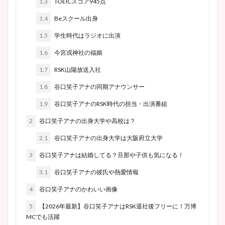
1.3
TOEICスコア945点
1.4
Beスクール出身
1.5
学生時代はラジオに出演
1.6
今宮戎神社の福娘
1.7
RSK山陽放送入社
1.8
谷口笑子アナの同期アナウンサー
1.9
谷口笑子アナのRSK時代の担当・出演番組
2
谷口笑子アナの出身大学や高校は？
2.1
谷口笑子アナの出身大学は大阪府立大学
3
谷口笑子アナは結婚してる？旦那や子供も気になる！
3.1
谷口笑子アナの彼氏や熱愛情報
4
谷口笑子アナのかわいい画像
5
【2026年最新】谷口笑子アナはRSK退社後フリーに！万博
MCでも活躍