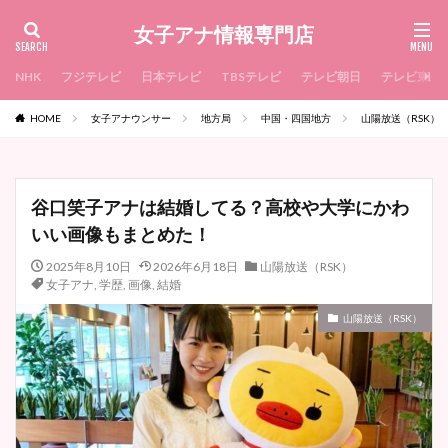
女子アナ情報専門店
NHK
フジテレビ
日本テレビ
TBSテレビ
テレビ朝日
テレビ東京
HOME
女子アナウンサー
地方局
中国・四国地方
山陽放送（RSK）
谷口笑子アナは結婚してる？高校や大学にかわ
いい画像もまとめた！
2025年8月10日
2026年6月18日
山陽放送（RSK）
女子アナ
,
学歴
,
画像
,
結婚
山陽放送（RSK）