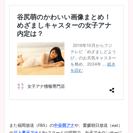
また福岡放送（FBS）の
中谷萌アナ
や、愛媛朝日放送（eat）
の
川上夏子アナ
もBeスクールの同期で、女子アナウンサーに