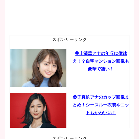
スポンサーリンク
井上清華アナの年収は億越
え！？自宅マンション画像も
豪華で凄い！
桑子真帆アナのカップ画像ま
とめ！シースルー衣装やニッ
トもかわいい！
スポンサーリンク