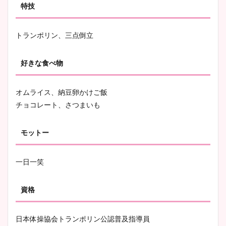
特技
池谷実悠アナのメガネ画像が
かわいい！カップや水着姿も
まとめた！
トランポリン、三点倒立
好きな食べ物
オムライス、納豆卵かけご飯
チョコレート、さつまいも
モットー
一日一笑
資格
日本体操協会トランポリン公認普及指導員