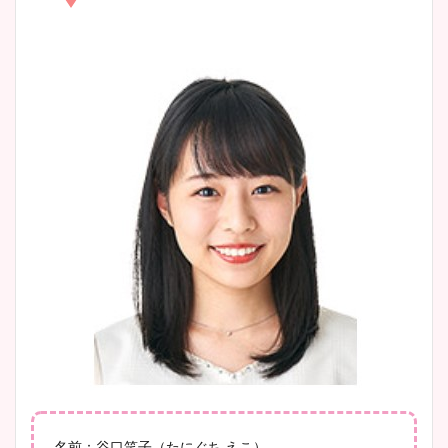
凄い！
清水麻椰アナのかわいい画
像！身長やカップ、同期や
池谷実悠アナのメガネ画像が
wikiプロフもチェック！
かわいい！カップや水着姿も
まとめた！
大家彩香アナのかわいいカッ
プ画像まとめ！同期や実家に
wikiプロフも！
安藤萌々アナのカップ画像や
ニット衣装まとめ！美足の筋
肉も凄い！
名前：谷口笑子（たにぐち えこ）