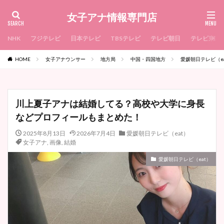
女子アナ情報専門店
NHK
フジテレビ
日本テレビ
TBSテレビ
テレビ朝日
テレビ東京
HOME
女子アナウンサー
地方局
中国・四国地方
愛媛朝日テレビ（e
川上夏子アナは結婚してる？高校や大学に身長
などプロフィールもまとめた！
2025年8月13日
2026年7月4日
愛媛朝日テレビ（eat）
女子アナ
,
画像
,
結婚
愛媛朝日テレビ（eat）