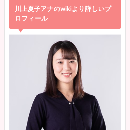
め！足が美脚でニット衣装も
川上夏子アナの
wiki
より詳しいプ
宇賀神メグアナのニット画像
かわいい！
まとめ！足も美脚でカップも
ロフィール
凄い！
清水麻椰アナのかわいい画
像！身長やカップ、同期や
池谷実悠アナのメガネ画像が
wikiプロフもチェック！
かわいい！カップや水着姿も
まとめた！
大家彩香アナのかわいいカッ
プ画像まとめ！同期や実家に
wikiプロフも！
安藤萌々アナのカップ画像や
ニット衣装まとめ！美足の筋