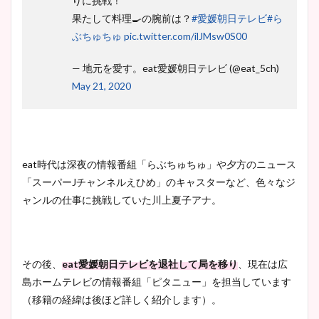
りに挑戦！
果たして料理🍳の腕前は？
#愛媛朝日テレビ
#ら
ぶちゅちゅ
pic.twitter.com/ilJMsw0S00
— 地元を愛す。eat愛媛朝日テレビ (@eat_5ch)
May 21, 2020
eat時代は深夜の情報番組「らぶちゅちゅ」や夕方のニュース
「スーパーJチャンネルえひめ」のキャスターなど、色々なジ
ャンルの仕事に挑戦していた川上夏子アナ。
その後、
eat愛媛朝日テレビを退社して局を移り
、現在は広
島ホームテレビの情報番組「ピタニュー」を担当しています
（移籍の経緯は後ほど詳しく紹介します）。