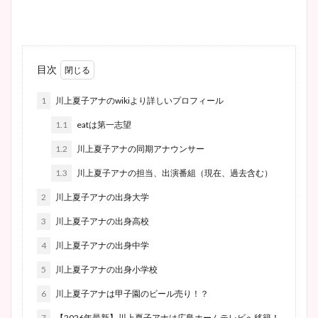
目次
1
川上夏子アナのwikiより詳しいプロフィール
1.1
eatは第一志望
1.2
川上夏子アナの同期アナウンサー
1.3
川上夏子アナの担当、出演番組（現在、過去含む）
2
川上夏子アナの出身大学
3
川上夏子アナの出身高校
4
川上夏子アナの出身中学
5
川上夏子アナの出身小学校
6
川上夏子アナは甲子園のビール売り！？
7
【2026年最新】川上夏子アナは広島ホームテレビへ移籍！