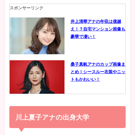
肉も凄い！
スポンサーリンク
井上清華アナの年収は億越
え！？自宅マンション画像も
鈴木唯の太ってた時の体重が
豪華で凄い！
ヤバすぎww原因や痩せたダ
イエット方は？昔と現在を画
像比較！
桑子真帆アナのカップ画像ま
とめ！シースルー衣装やニッ
豊島実季アナのカップ画像ま
トもかわいい！
とめ！美脚や水着姿に年齢も
調査！
小室瑛莉子のカップ画像まと
め！足が美脚でニット衣装も
川上夏子アナの出身大学
宇賀神メグアナのニット画像
かわいい！
まとめ！足も美脚でカップも
凄い！