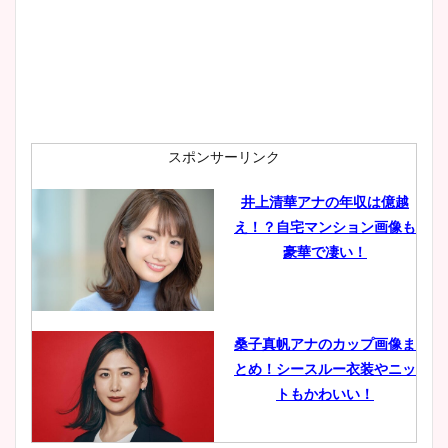
スポンサーリンク
井上清華アナの年収は億越
え！？自宅マンション画像も
豪華で凄い！
桑子真帆アナのカップ画像ま
とめ！シースルー衣装やニッ
トもかわいい！