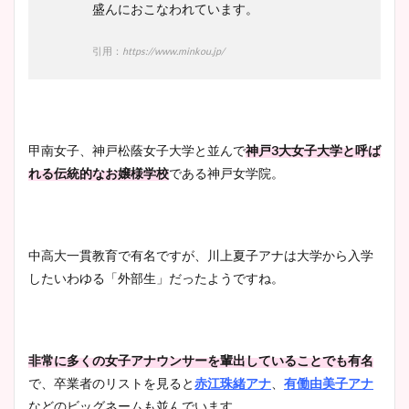
盛んにおこなわれています。
かわいい！カップや水着姿も
まとめた！
引用：
https://www.minkou.jp/
甲南女子、神戸松蔭女子大学と並んで
神戸3大女子大学と呼ば
れる伝統的なお嬢様学校
である神戸女学院。
中高大一貫教育で有名ですが、川上夏子アナは大学から入学
したいわゆる「外部生」だったようですね。
非常に多くの女子アナウンサーを輩出していることでも有名
で、卒業者のリストを見ると
赤江珠緒アナ
、
有働由美子アナ
などのビッグネームも並んでいます。