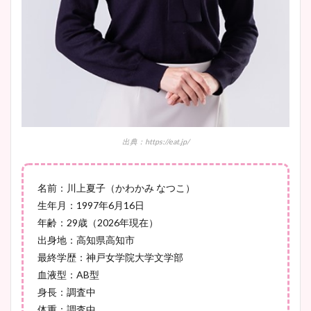
肉も凄い！
鈴木唯の太ってた時の体重が
ヤバすぎww原因や痩せたダ
イエット方は？昔と現在を画
像比較！
出典：https://eat.jp/
豊島実季アナのカップ画像ま
名前：川上夏子（かわかみ なつこ）
とめ！美脚や水着姿に年齢も
生年月：1997年6月16日
調査！
年齢：29歳（2026年現在）
出身地：高知県高知市
最終学歴：神戸女学院大学文学部
宇賀神メグアナのニット画像
血液型：AB型
まとめ！足も美脚でカップも
身長：調査中
凄い！
体重：調査中