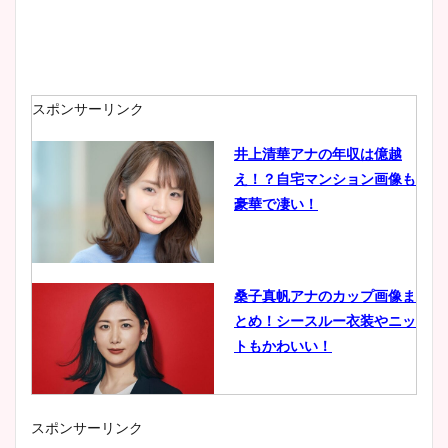
スポンサーリンク
井上清華アナの年収は億越
え！？自宅マンション画像も
豪華で凄い！
桑子真帆アナのカップ画像ま
とめ！シースルー衣装やニッ
トもかわいい！
スポンサーリンク
小室瑛莉子のカップ画像まと