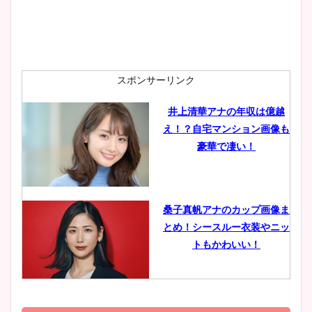
安藤萌々アナのカップ画像や
ニット衣装まとめ！美足の筋
肉も凄い！
スポンサーリンク
井上清華アナの年収は億越
え！？自宅マンション画像も
鈴木唯の太ってた時の体重が
豪華で凄い！
ヤバすぎww原因や痩せたダ
イエット方は？昔と現在を画
像比較！
桑子真帆アナのカップ画像ま
とめ！シースルー衣装やニッ
豊島実季アナのカップ画像ま
トもかわいい！
とめ！美脚や水着姿に年齢も
調査！
小室瑛莉子のカップ画像まと