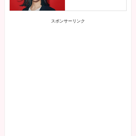
スポンサーリンク
小室瑛莉子のカップ画像まと
め！足が美脚でニット衣装も
かわいい！
清水麻椰アナのかわいい画
像！身長やカップ、同期や
wikiプロフもチェック！
大家彩香アナのかわいいカッ
プ画像まとめ！同期や実家に
wikiプロフも！