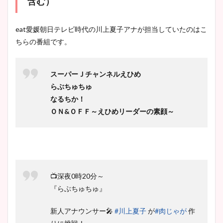
含む）
eat愛媛朝日テレビ時代の川上夏子アナが担当していたのはこ
ちらの番組です。
スーパーＪチャンネルえひめ
らぶちゅちゅ
なるちか！
ＯＮ&ＯＦＦ～えひめリーダーの素顔～
📺深夜0時20分～
『らぶちゅちゅ』
新人アナウンサー🎤
#川上夏子
が
#肉じゃが
作