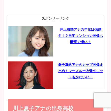
安藤萌々アナのカップ画像や
ニット衣装まとめ！美足の筋
肉も凄い！
スポンサーリンク
井上清華アナの年収は億越
え！？自宅マンション画像も
鈴木唯の太ってた時の体重が
豪華で凄い！
ヤバすぎww原因や痩せたダ
イエット方は？昔と現在を画
像比較！
桑子真帆アナのカップ画像ま
とめ！シースルー衣装やニッ
豊島実季アナのカップ画像ま
トもかわいい！
とめ！美脚や水着姿に年齢も
調査！
小室瑛莉子のカップ画像まと
め！足が美脚でニット衣装も
川上夏子アナの出身高校
宇賀神メグアナのニット画像