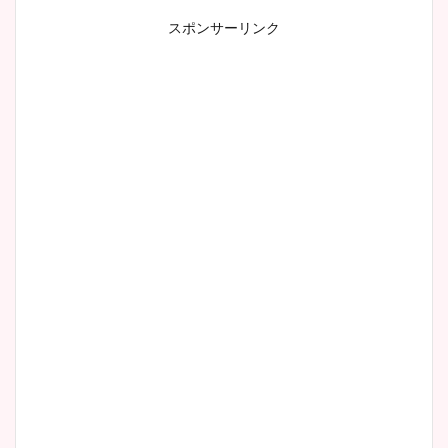
スポンサーリンク
小室瑛莉子のカップ画像まと
め！足が美脚でニット衣装も
かわいい！
清水麻椰アナのかわいい画
像！身長やカップ、同期や
wikiプロフもチェック！
大家彩香アナのかわいいカッ
プ画像まとめ！同期や実家に
wikiプロフも！