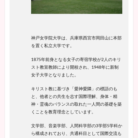
鈴木唯の太ってた時の体重が
ヤバすぎww原因や痩せたダ
イエット方は？昔と現在を画
像比較！
神戸女学院大学は、兵庫県西宮市岡田山に本部
を置く私立大学です。
豊島実季アナのカップ画像ま
とめ！美脚や水着姿に年齢も
1875年前身となる女子の寄宿学校が2人のキリ
調査！
スト教宣教師により開校され、1948年に新制
女子大学となりました。
キリスト教に基づき「愛神愛隣」の標語のも
宇賀神メグアナのニット画像
と、他者との共生を志す国際理解、身体・精
まとめ！足も美脚でカップも
神・霊魂のバランスの取れた一人間の基礎を築
凄い！
くことを教育理念としています。
文学部、音楽学部、人間科学部の3学部5学科か
ら構成されており、共通科目として国際交流も
池谷実悠アナのメガネ画像が