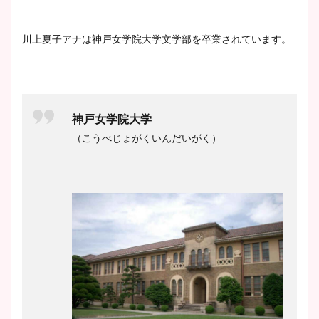
清水麻椰アナのかわいい画
川上夏子アナは
神戸女学院大学文学部
を卒業されています。
像！身長やカップ、同期や
池谷実悠アナのメガネ画像が
wikiプロフもチェック！
かわいい！カップや水着姿も
まとめた！
神戸女学院大学
大家彩香アナのかわいいカッ
（こうべじょがくいんだいがく）
プ画像まとめ！同期や実家に
wikiプロフも！
安藤萌々アナのカップ画像や
ニット衣装まとめ！美足の筋
肉も凄い！