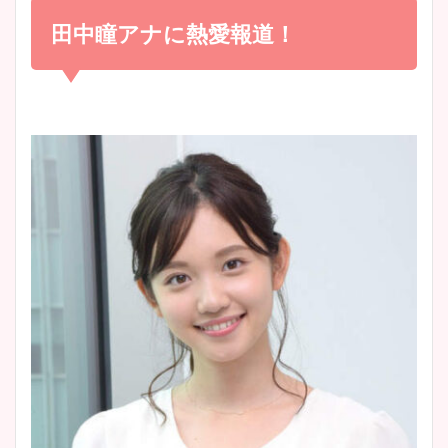
め！足が美脚でニット衣装も
田中瞳アナに熱愛報道！
宇賀神メグアナのニット画像
かわいい！
まとめ！足も美脚でカップも
凄い！
清水麻椰アナのかわいい画
像！身長やカップ、同期や
池谷実悠アナのメガネ画像が
wikiプロフもチェック！
かわいい！カップや水着姿も
まとめた！
大家彩香アナのかわいいカッ
プ画像まとめ！同期や実家に
wikiプロフも！
安藤萌々アナのカップ画像や
ニット衣装まとめ！美足の筋