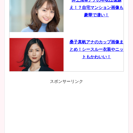
え！？自宅マンション画像も
豪華で凄い！
桑子真帆アナのカップ画像ま
とめ！シースルー衣装やニッ
トもかわいい！
スポンサーリンク
小室瑛莉子のカップ画像まと
め！足が美脚でニット衣装も
かわいい！
清水麻椰アナのかわいい画