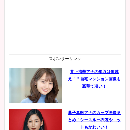
スポンサーリンク
井上清華アナの年収は億越
え！？自宅マンション画像も
豪華で凄い！
桑子真帆アナのカップ画像ま
とめ！シースルー衣装やニッ
トもかわいい！