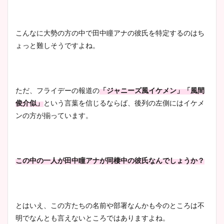
凄い！
こんなに大勢の方の中で田中瞳アナの彼氏を特定するのはち
ょっと難しそうですよね。
池谷実悠アナのメガネ画像が
かわいい！カップや水着姿も
まとめた！
ただ、フライデーの報道の
「ジャニーズ風イケメン」「風間
俊介似」
という言葉を信じるならば、後列の左側にはイケメ
ンの方が揃っています。
この中の一人が田中瞳アナが同棲中の彼氏なんでしょうか？
とはいえ、この方たちの名前や部署なんかも今のところは不
明でなんとも言えないところではありますよね。