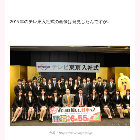
ニット衣装まとめ！美足の筋
肉も凄い！
2019年のテレ東入社式の画像は発見したんですが…
鈴木唯の太ってた時の体重が
ヤバすぎww原因や痩せたダ
イエット方は？昔と現在を画
像比較！
豊島実季アナのカップ画像ま
とめ！美脚や水着姿に年齢も
調査！
宇賀神メグアナのニット画像
出典：https://news.mynavi.jp
まとめ！足も美脚でカップも