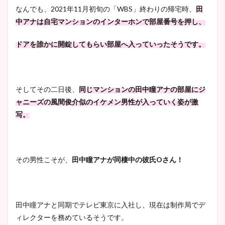
凄い！
なんでも、2021年11月初旬の「WBS」終わりの帰宅時、
田
中アナは自宅マンションのインターホンで部屋番号を押し、
ドアを誰かに開錠してもらい部屋へ入っていったそうです。
池谷実悠アナのメガネ画像が
かわいい！カップや水着姿も
まとめた！
そしてその二日後、
同じマンションの田中瞳アナの部屋にジ
ャニーズの風間俊介似のイケメン男性が入っていく姿が激
写。
その男性こそが、
田中瞳アナが同棲中の彼氏Oさん！
田中瞳アナと同期でテレビ東京に入社し、現在は制作局でデ
ィレクターを務めているそうです。