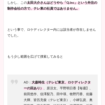
しかし、この
太田大介さんはどうやら「Q.inc」という外注の
制作会社の方で、テレ東の社員ではありません。
という事で、ロケディレクター内には該当者が存在しません
でした。
もう少し範囲を広げて捜索してみると
AD：
大森時生（テレビ東京、ロケディレクタ
ーの回あり）
、原涼太、平野明日香【毎週】、
前田悠作、信澤梨乃、田中瑛、牧野円香、佐藤
大輝、皆呂充俊（テレビ東京）、小林弘資、奥