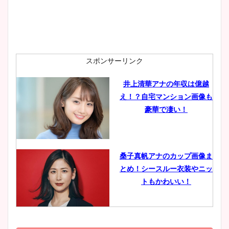
安藤萌々アナのカップ画像や
ニット衣装まとめ！美足の筋
肉も凄い！
スポンサーリンク
井上清華アナの年収は億越
え！？自宅マンション画像も
鈴木唯の太ってた時の体重が
豪華で凄い！
ヤバすぎww原因や痩せたダ
イエット方は？昔と現在を画
像比較！
桑子真帆アナのカップ画像ま
とめ！シースルー衣装やニッ
豊島実季アナのカップ画像ま
トもかわいい！
とめ！美脚や水着姿に年齢も
調査！
小室瑛莉子のカップ画像まと