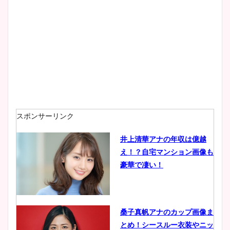
スポンサーリンク
井上清華アナの年収は億越
え！？自宅マンション画像も
豪華で凄い！
桑子真帆アナのカップ画像ま
とめ！シースルー衣装やニッ