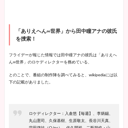
「ありえへん∞世界」から田中瞳アナの彼氏
を捜索！
フライデーが報じた情報では田中瞳アナの彼氏は「ありえへ
ん∞世界」のロケディレクターを務めている、
とのことで、番組の制作陣を調べてみると、wikipediaには以
下の記載がありました。
ロケディレクター：入倉悠【毎週】、李炳錫、
丸山憲司、久保基樹、生原敬太、長谷川天真、
堂田啓祐（Q.inc）、佐久間裕、二瓶朔也・山