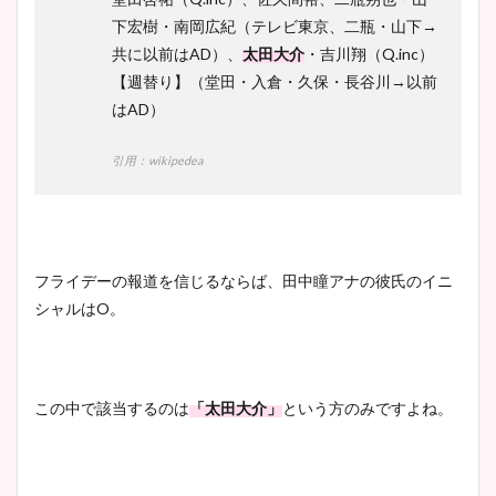
下宏樹・南岡広紀（テレビ東京、二瓶・山下→
共に以前はAD）、
太田大介
・吉川翔（Q.inc）
【週替り】（堂田・入倉・久保・長谷川→以前
はAD）
引用：wikipedea
フライデーの報道を信じるならば、田中瞳アナの彼氏のイニ
シャルはO。
この中で該当するのは
「太田大介」
という方のみですよね。