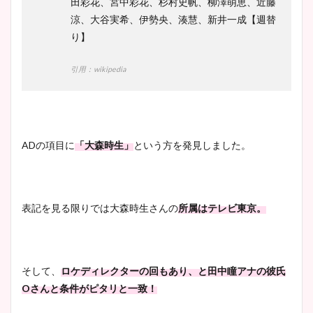
田彩花、宮中彩花、杉村史帆、柳澤萌恵、近藤
涼、大谷実希、伊勢央、湊慧、新井一成【週替
り】
引用：wikipedia
ADの項目に
「大森時生」
という方を発見しました。
表記を見る限りでは大森時生さんの
所属はテレビ東京。
そして、
ロケディレクターの回もあり、と田中瞳アナの彼氏
Oさんと条件がピタリと一致！