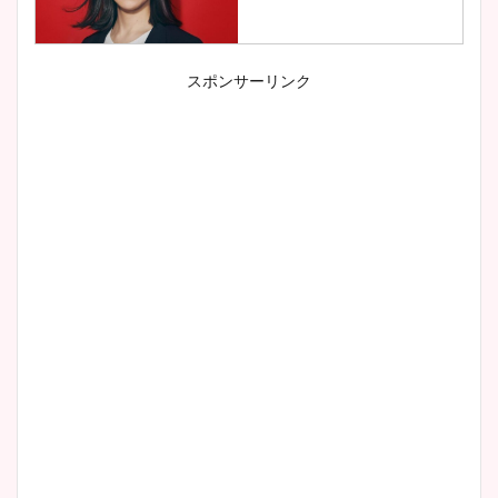
スポンサーリンク
小室瑛莉子のカップ画像まと
め！足が美脚でニット衣装も
かわいい！
清水麻椰アナのかわいい画
像！身長やカップ、同期や
wikiプロフもチェック！
大家彩香アナのかわいいカッ
プ画像まとめ！同期や実家に
wikiプロフも！