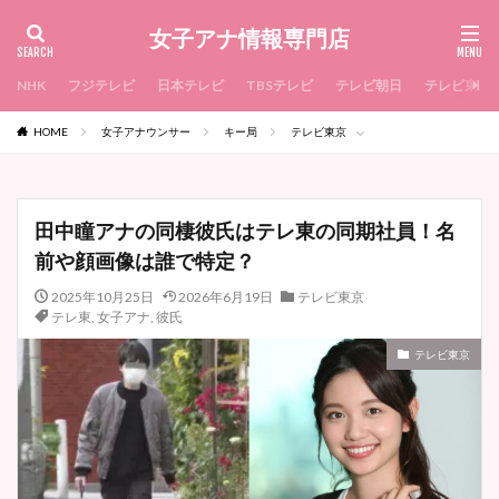
女子アナ情報専門店
NHK
フジテレビ
日本テレビ
TBSテレビ
テレビ朝日
テレビ東京
HOME
女子アナウンサー
キー局
テレビ東京
田中瞳アナの同棲彼氏はテレ東の同期社員！名
前や顔画像は誰で特定？
2025年10月25日
2026年6月19日
テレビ東京
テレ東
,
女子アナ
,
彼氏
テレビ東京