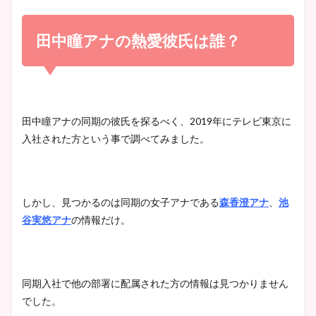
小室瑛莉子のカップ画像まと
め！足が美脚でニット衣装も
田中瞳アナの熱愛彼氏は誰？
宇賀神メグアナのニット画像
かわいい！
まとめ！足も美脚でカップも
凄い！
清水麻椰アナのかわいい画
田中瞳アナの同期の彼氏を探るべく、2019年にテレビ東京に
像！身長やカップ、同期や
入社された方という事で調べてみました。
池谷実悠アナのメガネ画像が
wikiプロフもチェック！
かわいい！カップや水着姿も
まとめた！
しかし、見つかるのは同期の女子アナである
森香澄アナ
、
池
大家彩香アナのかわいいカッ
谷実悠アナ
の情報だけ。
プ画像まとめ！同期や実家に
wikiプロフも！
同期入社で他の部署に配属された方の情報は見つかりません
でした。
安藤萌々アナのカップ画像や