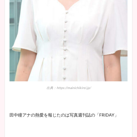
肉も凄い！
鈴木唯の太ってた時の体重が
ヤバすぎww原因や痩せたダ
イエット方は？昔と現在を画
像比較！
豊島実季アナのカップ画像ま
とめ！美脚や水着姿に年齢も
出典：https://mainichikirei.jp/
調査！
田中瞳アナの熱愛を報じたのは写真週刊誌の「FRIDAY」
宇賀神メグアナのニット画像
まとめ！足も美脚でカップも