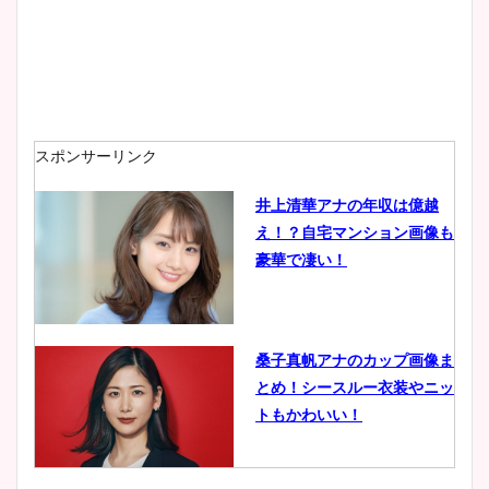
安藤萌々アナのカップ画像や
ニット衣装まとめ！美足の筋
肉も凄い！
スポンサーリンク
井上清華アナの年収は億越
え！？自宅マンション画像も
鈴木唯の太ってた時の体重が
豪華で凄い！
ヤバすぎww原因や痩せたダ
イエット方は？昔と現在を画
像比較！
桑子真帆アナのカップ画像ま
とめ！シースルー衣装やニッ
豊島実季アナのカップ画像ま
トもかわいい！
とめ！美脚や水着姿に年齢も
調査！