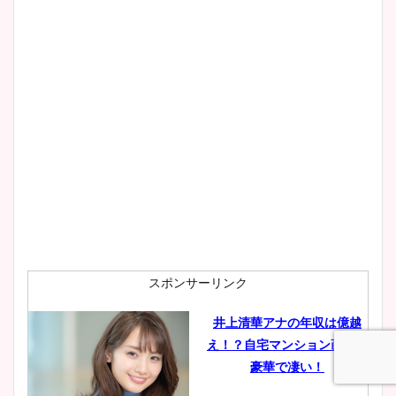
像！身長やカップ、同期や
wikiプロフもチェック！
大家彩香アナのかわいいカッ
プ画像まとめ！同期や実家に
wikiプロフも！
安藤萌々アナのカップ画像や
ニット衣装まとめ！美足の筋
肉も凄い！
スポンサーリンク
井上清華アナの年収は億越
え！？自宅マンション画像も
鈴木唯の太ってた時の体重が
豪華で凄い！
ヤバすぎww原因や痩せたダ