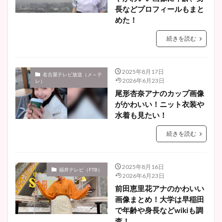
長などプロフィールもまと
めた！
続きを読む
2025年8月17日
名古屋テレビ放送（メ～テ
2026年6月23日
レ）
尾形杏奈アナのカップ画像
がかわいい！ニット衣装や
水着も見たい！
続きを読む
2025年8月16日
福井テレビ（FTB）
2026年6月23日
前田恵里花アナのかわいい
画像まとめ！大学は早稲田
で年齢や身長などwikiも調
査！