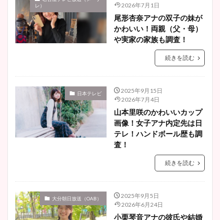
2026年7月1日
レ）
尾形杏奈アナの双子の妹が
かわいい！両親（父・母）
や実家の家族も調査！
続きを読む
2025年9月15日
日本テレビ
2026年7月4日
山本里咲のかわいいカップ
画像！女子アナ内定先は日
テレ！ハンドボール歴も調
査！
続きを読む
2025年9月5日
大分朝日放送（OAB）
2026年6月24日
小栗琴音アナの彼氏や結婚