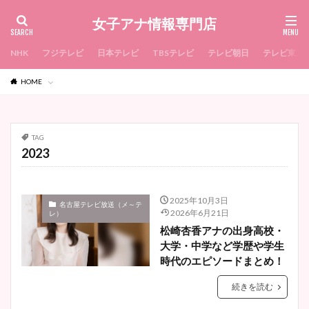
女子アナ情報専門店
NHK
フジテレビ
日本テレビ
TBSテレビ
テレビ朝日
テレビ東京
HOME
TAG
2023
2025年10月3日
名古屋テレビ放送（メ～テ
2026年6月21日
レ）
松崎杏香アナの出身高校・
大学・中学など学歴や学生
時代のエピソードまとめ！
続きを読む