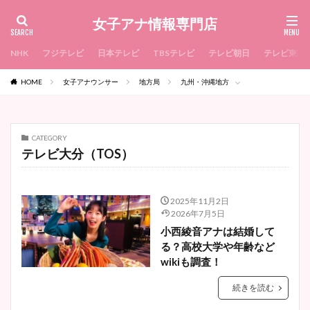
女子アナ情報専門店
NHK
フジテレビ
日本テレビ
TBSテレビ
テレビ朝日
テレビ東京
HOME
女子アナウンサー
地方局
九州・沖縄地方
CATEGORY
テレビ大分（TOS）
2025年11月2日
2026年7月5日
小西綾音アナは結婚して
る？高校大学や年齢など
wikiも調査！
続きを読む