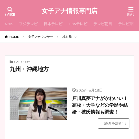
女子アナ情報専門店
NHK
フジテレビ
日本テレビ
TBSテレビ
テレビ朝日
テレビ東京
HOME
女子アナウンサー
地方局
CATEGORY
九州・沖縄地方
2026年6月18日
戸川真夢アナがかわいい！
高校・大学などの学歴や結
婚・彼氏情報も調査！
続きを読む