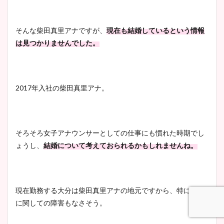
清水麻椰アナのかわいい画
像！身長やカップ、同期や
池谷実悠アナのメガネ画像が
そんな柴田真里アナですが、
現在も結婚しているという情報
wikiプロフもチェック！
かわいい！カップや水着姿も
は見つかりませんでした。
まとめた！
大家彩香アナのかわいいカッ
2017年入社の柴田真里アナ。
プ画像まとめ！同期や実家に
wikiプロフも！
そろそろ女子アナウンサーとしての仕事にも慣れた時期でし
ょうし、
結婚について考えておられるかもしれませんね。
安藤萌々アナのカップ画像や
ニット衣装まとめ！美足の筋
肉も凄い！
現在勤務する大分は柴田真里アナの地元ですから、特に結婚
に関しての障害もなさそう。
鈴木唯の太ってた時の体重が