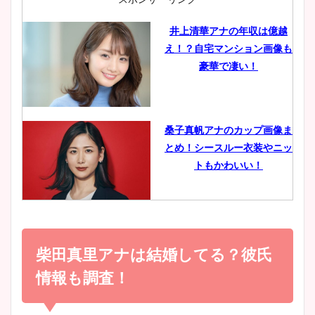
井上清華アナの年収は億越
え！？自宅マンション画像も
鈴木唯の太ってた時の体重が
豪華で凄い！
ヤバすぎww原因や痩せたダ
イエット方は？昔と現在を画
像比較！
桑子真帆アナのカップ画像ま
とめ！シースルー衣装やニッ
豊島実季アナのカップ画像ま
トもかわいい！
とめ！美脚や水着姿に年齢も
調査！
小室瑛莉子のカップ画像まと
め！足が美脚でニット衣装も
柴田真里アナは結婚してる？彼氏
宇賀神メグアナのニット画像
かわいい！
まとめ！足も美脚でカップも
情報も調査！
凄い！