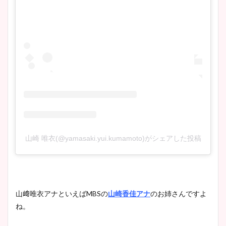
山崎 唯衣(@yamasaki.yui.kumamoto)がシェアした投稿
山﨑唯衣アナといえばMBSの
山崎香佳アナ
のお姉さんですよ
ね。