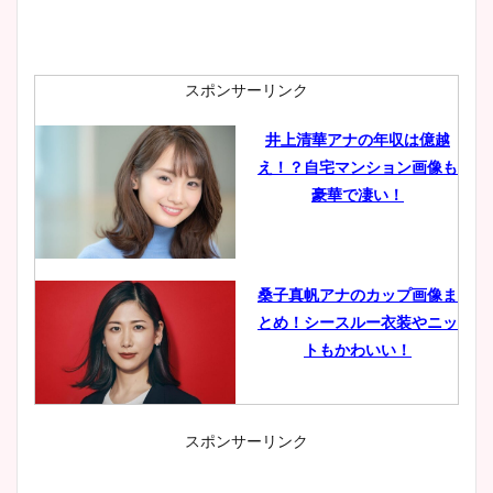
スポンサーリンク
井上清華アナの年収は億越
え！？自宅マンション画像も
豪華で凄い！
桑子真帆アナのカップ画像ま
とめ！シースルー衣装やニッ
トもかわいい！
スポンサーリンク
小室瑛莉子のカップ画像まと
め！足が美脚でニット衣装も