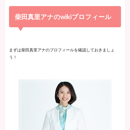
小室瑛莉子のカップ画像まと
め！足が美脚でニット衣装も
柴田真里アナのwikiプロフィール
宇賀神メグアナのニット画像
かわいい！
まとめ！足も美脚でカップも
凄い！
清水麻椰アナのかわいい画
まずは柴田真里アナのプロフィールを確認しておきましょ
像！身長やカップ、同期や
う！
池谷実悠アナのメガネ画像が
wikiプロフもチェック！
かわいい！カップや水着姿も
まとめた！
大家彩香アナのかわいいカッ
プ画像まとめ！同期や実家に
wikiプロフも！
安藤萌々アナのカップ画像や