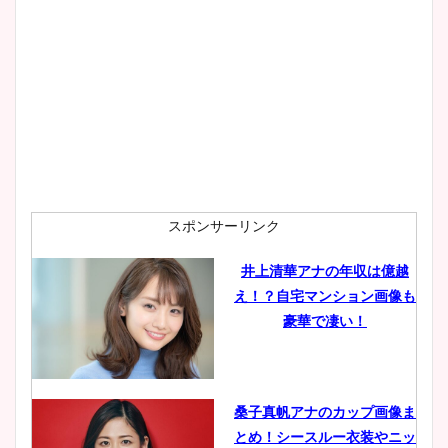
スポンサーリンク
井上清華アナの年収は億越
え！？自宅マンション画像も
豪華で凄い！
桑子真帆アナのカップ画像ま
とめ！シースルー衣装やニッ