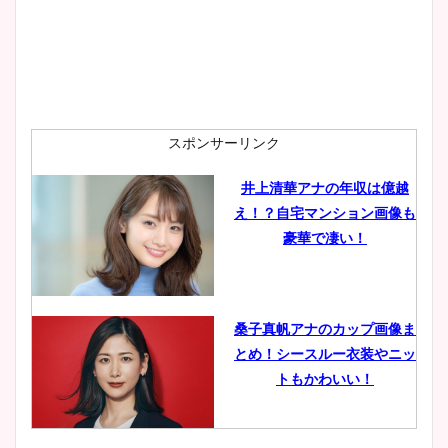
安藤萌々アナのカップ画像や
ニット衣装まとめ！美足の筋
肉も凄い！
スポンサーリンク
井上清華アナの年収は億越
え！？自宅マンション画像も
鈴木唯の太ってた時の体重が
豪華で凄い！
ヤバすぎww原因や痩せたダ
イエット方は？昔と現在を画
像比較！
桑子真帆アナのカップ画像ま
とめ！シースルー衣装やニッ
豊島実季アナのカップ画像ま
トもかわいい！
とめ！美脚や水着姿に年齢も
調査！