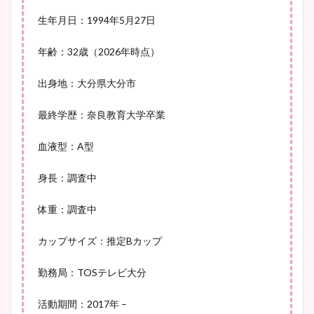
凄い！
生年月日：1994年5月27日
年齢：32歳（2026年時点）
池谷実悠アナのメガネ画像が
出身地：大分県大分市
かわいい！カップや水着姿も
最終学歴：奈良教育大学卒業
まとめた！
血液型：A型
身長：調査中
体重：調査中
カップサイズ：推定Bカップ
勤務局：TOSテレビ大分
活動期間：2017年 –