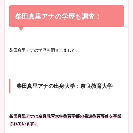
小室瑛莉子のカップ画像まと
め！足が美脚でニット衣装も
柴田真里アナの学歴も調査！
宇賀神メグアナのニット画像
かわいい！
まとめ！足も美脚でカップも
凄い！
清水麻椰アナのかわいい画
柴田真里アナの学歴も調査しました。
像！身長やカップ、同期や
池谷実悠アナのメガネ画像が
wikiプロフもチェック！
かわいい！カップや水着姿も
まとめた！
柴田真里アナの出身大学：奈良教育大学
大家彩香アナのかわいいカッ
プ画像まとめ！同期や実家に
wikiプロフも！
柴田真里アナは奈良教育大学教育学部の書道教育専修を卒業
されています。
安藤萌々アナのカップ画像や