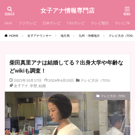
女子アナ情報専門店
NHK
フジテレビ
日本テレビ
TBSテレビ
テレビ朝日
テレビ東京
HOME
女子アナウンサー
地方局
九州・沖縄地方
テレビ大分（TOS）
柴田真里アナは結婚してる？出身大学や年齢な
どwikiも調査！
2025年10月17日
2026年6月20日
テレビ大分（TOS）
女子アナ
,
学歴
,
結婚
テレビ大分（TOS）