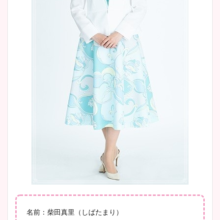
ニット衣装まとめ！美足の筋
肉も凄い！
鈴木唯の太ってた時の体重が
ヤバすぎww原因や痩せたダ
イエット方は？昔と現在を画
像比較！
豊島実季アナのカップ画像ま
とめ！美脚や水着姿に年齢も
調査！
宇賀神メグアナのニット画像
名前：柴田真里（しばたまり）
まとめ！足も美脚でカップも