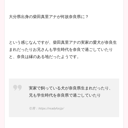
ニット衣装まとめ！美足の筋
肉も凄い！
大分県出身の柴田真里アナが何故奈良県に？
鈴木唯の太ってた時の体重が
という感じなんですが、柴田真里アナの実家の愛犬が奈良生
ヤバすぎww原因や痩せたダ
まれだったりお兄さんも学生時代を奈良で過ごしていたり
イエット方は？昔と現在を画
と、奈良は縁のある地だったようです。
像比較！
豊島実季アナのカップ画像ま
とめ！美脚や水着姿に年齢も
実家で飼っている犬が奈良県生まれだったり、
調査！
兄も学生時代を奈良県で過ごしていたり
引用：https://readyfor.jp/
宇賀神メグアナのニット画像
まとめ！足も美脚でカップも