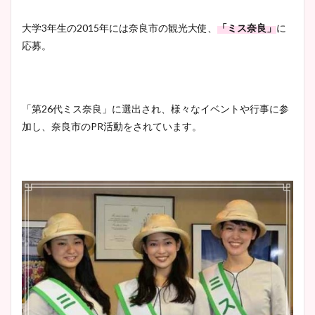
凄い！
大学3年生の2015年には奈良市の観光大使、
「ミス奈良」
に
応募。
池谷実悠アナのメガネ画像が
かわいい！カップや水着姿も
「第26代ミス奈良」に選出され、様々なイベントや行事に参
まとめた！
加し、奈良市のPR活動をされています。