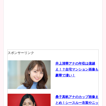
スポンサーリンク
井上清華アナの年収は億越
え！？自宅マンション画像も
豪華で凄い！
桑子真帆アナのカップ画像ま
とめ！シースルー衣装やニッ