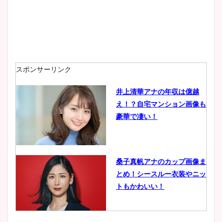
安藤萌々アナのカップ画像や
ニット衣装まとめ！美足の筋
肉も凄い！
スポンサーリンク
井上清華アナの年収は億越
え！？自宅マンション画像も
鈴木唯の太ってた時の体重が
豪華で凄い！
ヤバすぎww原因や痩せたダ
イエット方は？昔と現在を画
像比較！
桑子真帆アナのカップ画像ま
とめ！シースルー衣装やニッ
豊島実季アナのカップ画像ま
トもかわいい！
とめ！美脚や水着姿に年齢も
調査！