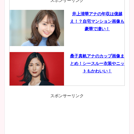
スポンサーリンク
井上清華アナの年収は億越
え！？自宅マンション画像も
豪華で凄い！
桑子真帆アナのカップ画像ま
とめ！シースルー衣装やニッ
トもかわいい！
スポンサーリンク
小室瑛莉子のカップ画像まと
め！足が美脚でニット衣装も
かわいい！