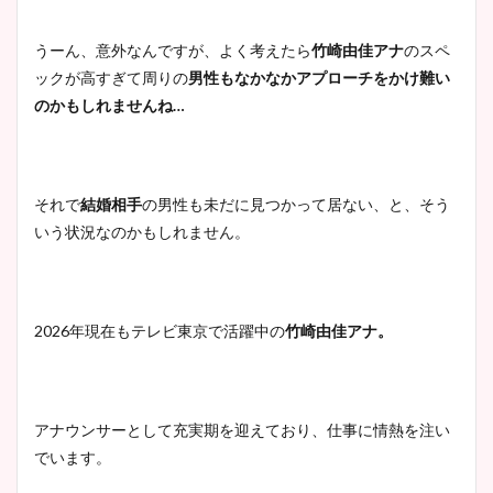
ヤバすぎww原因や痩せたダ
イエット方は？昔と現在を画
うーん、意外なんですが、よく考えたら
竹崎由佳アナ
のスペ
像比較！
ックが高すぎて周りの
男性もなかなかアプローチをかけ難い
のかも
しれませんね…
豊島実季アナのカップ画像ま
とめ！美脚や水着姿に年齢も
調査！
それで
結婚相手
の男性も未だに見つかって居ない、と、そう
いう状況なのかもしれません。
宇賀神メグアナのニット画像
2026年現在もテレビ東京で活躍中の
竹崎由佳アナ。
まとめ！足も美脚でカップも
凄い！
アナウンサーとして充実期を迎えており、仕事に情熱を注い
でいます。
池谷実悠アナのメガネ画像が
かわいい！カップや水着姿も