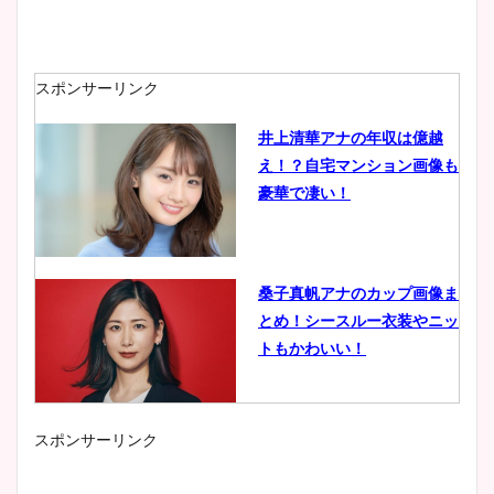
スポンサーリンク
井上清華アナの年収は億越
え！？自宅マンション画像も
豪華で凄い！
桑子真帆アナのカップ画像ま
とめ！シースルー衣装やニッ
トもかわいい！
スポンサーリンク
小室瑛莉子のカップ画像まと
め！足が美脚でニット衣装も