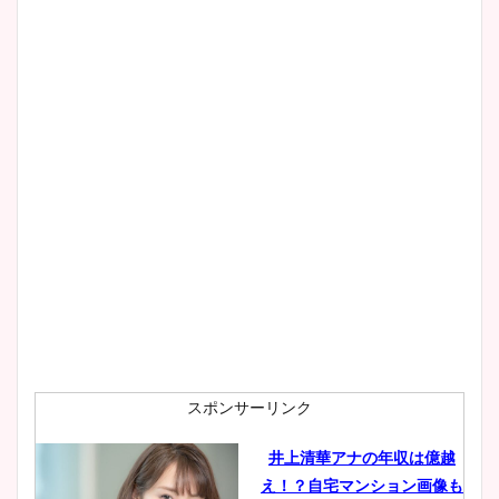
清水麻椰アナのかわいい画
像！身長やカップ、同期や
wikiプロフもチェック！
大家彩香アナのかわいいカッ
プ画像まとめ！同期や実家に
wikiプロフも！
安藤萌々アナのカップ画像や
ニット衣装まとめ！美足の筋
肉も凄い！
スポンサーリンク
井上清華アナの年収は億越
え！？自宅マンション画像も
鈴木唯の太ってた時の体重が