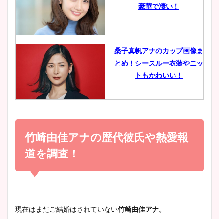
豪華で凄い！
ヤバすぎww原因や痩せたダ
イエット方は？昔と現在を画
像比較！
桑子真帆アナのカップ画像ま
とめ！シースルー衣装やニッ
豊島実季アナのカップ画像ま
トもかわいい！
とめ！美脚や水着姿に年齢も
調査！
小室瑛莉子のカップ画像まと
め！足が美脚でニット衣装も
竹崎由佳アナの歴代彼氏や熱愛報
宇賀神メグアナのニット画像
かわいい！
まとめ！足も美脚でカップも
道を調査！
凄い！
清水麻椰アナのかわいい画
像！身長やカップ、同期や
池谷実悠アナのメガネ画像が
現在はまだご結婚はされていない
竹崎由佳アナ。
wikiプロフもチェック！
かわいい！カップや水着姿も