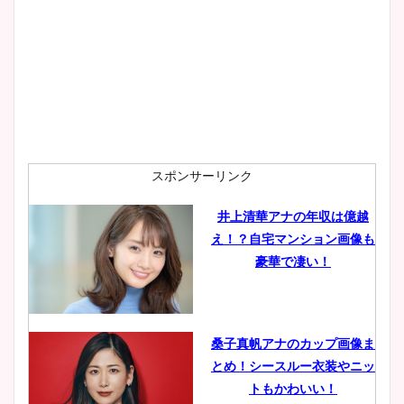
スポンサーリンク
井上清華アナの年収は億越
え！？自宅マンション画像も
豪華で凄い！
桑子真帆アナのカップ画像ま
とめ！シースルー衣装やニッ
トもかわいい！