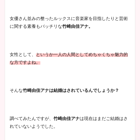
清水麻椰アナのかわいい画
像！身長やカップ、同期や
池谷実悠アナのメガネ画像が
女優さん並みの整ったルックスに音楽家を目指したりと芸術
wikiプロフもチェック！
かわいい！カップや水着姿も
に関する素養もバッチリな
竹崎由佳アナ。
まとめた！
大家彩香アナのかわいいカッ
女性として、
というか一人の人間として
めちゃくちゃ魅力的
プ画像まとめ！同期や実家に
な方ですよね。
wikiプロフも！
そんな
竹崎由佳アナは結婚はされているんでしょうか？
安藤萌々アナのカップ画像や
ニット衣装まとめ！美足の筋
肉も凄い！
調べてみたんですが、
竹崎由佳アナ
は現在はまだご結婚はさ
れていないようでした。
鈴木唯の太ってた時の体重が