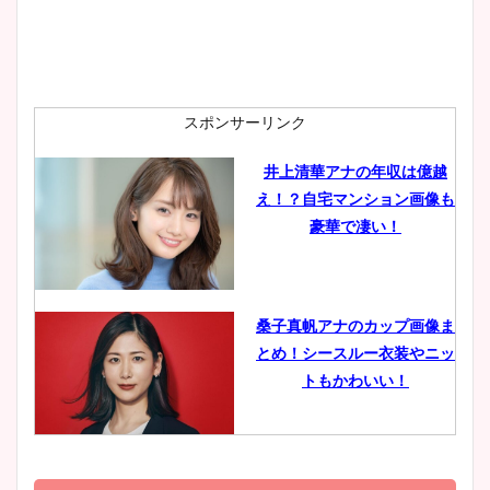
安藤萌々アナのカップ画像や
ニット衣装まとめ！美足の筋
肉も凄い！
スポンサーリンク
井上清華アナの年収は億越
え！？自宅マンション画像も
鈴木唯の太ってた時の体重が
豪華で凄い！
ヤバすぎww原因や痩せたダ
イエット方は？昔と現在を画
像比較！
桑子真帆アナのカップ画像ま
とめ！シースルー衣装やニッ
豊島実季アナのカップ画像ま
トもかわいい！
とめ！美脚や水着姿に年齢も
調査！
小室瑛莉子のカップ画像まと