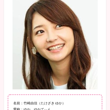
肉も凄い！
鈴木唯の太ってた時の体重が
ヤバすぎww原因や痩せたダ
イエット方は？昔と現在を画
像比較！
豊島実季アナのカップ画像ま
とめ！美脚や水着姿に年齢も
調査！
宇賀神メグアナのニット画像
まとめ！足も美脚でカップも
名前：竹崎由佳（たけざき ゆか）
凄い！
愛称：ゆか、ゆかてぃん