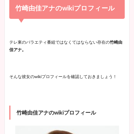
め！足が美脚でニット衣装も
竹崎由佳アナのwikiプロフィール
宇賀神メグアナのニット画像
かわいい！
まとめ！足も美脚でカップも
凄い！
清水麻椰アナのかわいい画
テレ東のバラエティ番組ではなくてはならない存在の
竹崎由
像！身長やカップ、同期や
佳アナ。
池谷実悠アナのメガネ画像が
wikiプロフもチェック！
かわいい！カップや水着姿も
まとめた！
そんな彼女のwikiプロフィールを確認しておきましょう！
大家彩香アナのかわいいカッ
プ画像まとめ！同期や実家に
wikiプロフも！
竹崎由佳アナのwikiプロフィール
安藤萌々アナのカップ画像や
ニット衣装まとめ！美足の筋