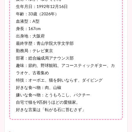
生年月日：1992年12月16日
年齢：33歳（2026年）
血液型：A型
池谷実悠アナのメガネ画像が
身長：167cm
かわいい！カップや水着姿も
出身地：大阪府
まとめた！
最終学歴：青山学院大学文学部
勤務局：テレビ東京
部署：総合編成局アナウンス部
趣味：節約、野球観戦、アコースティックギター、カ
ラオケ、古着集め
特技：オーボエ、猫を飼いならす、ダイビング
好きな食べ物：肉、山椒
嫌いな食べ物：とうもろこし、パクチー
自宅で猫を9匹飼うほどの愛猫家。
好きな言葉は「転がる石に苔むさず」