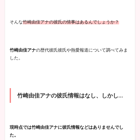
まとめた！
そんな
竹崎由佳アナの彼氏の情事はあるんでしょうか？
大家彩香アナのかわいいカッ
プ画像まとめ！同期や実家に
wikiプロフも！
竹崎由佳アナ
の歴代彼氏彼氏や熱愛報道について調べてみま
した。
安藤萌々アナのカップ画像や
ニット衣装まとめ！美足の筋
肉も凄い！
竹崎由佳アナの彼氏情報はなし、しかし…
鈴木唯の太ってた時の体重が
ヤバすぎww原因や痩せたダ
現時点では竹崎由佳アナに彼氏情報などは
ありませんでし
イエット方は？昔と現在を画
た。
像比較！