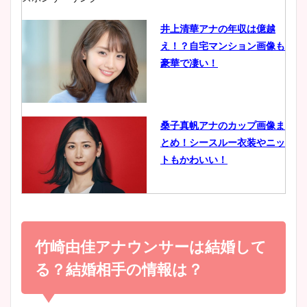
井上清華アナの年収は億越
え！？自宅マンション画像も
鈴木唯の太ってた時の体重が
豪華で凄い！
ヤバすぎww原因や痩せたダ
イエット方は？昔と現在を画
像比較！
桑子真帆アナのカップ画像ま
とめ！シースルー衣装やニッ
豊島実季アナのカップ画像ま
トもかわいい！
とめ！美脚や水着姿に年齢も
調査！
小室瑛莉子のカップ画像まと
め！足が美脚でニット衣装も
竹崎由佳アナウンサーは結婚して
宇賀神メグアナのニット画像
かわいい！
まとめ！足も美脚でカップも
る？結婚相手の情報は？
凄い！