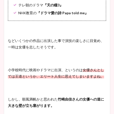
テレ朝のドラマ
『天の瞳3』
NHK教育の
『ドラマ愛の詩 Papa told me』
などいくつかの作品に出演した事で演技の楽しさに目覚め、
一時は女優を志したそうです。
小学校時代に映画やドラマに出演、というのは
女優さんとし
ては王道というか、
エリート人生に思えてしまいますよね。
しかし、順風満帆かと思われた
竹崎由佳さんの
女優への道に
大きな壁が立ち塞がります。