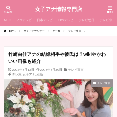
女子アナ情報専門店
NHK
フジテレビ
日本テレビ
TBSテレビ
テレビ朝日
テレビ東京
HOME
女子アナウンサー
キー局
テレビ東京
竹崎由佳アナの結婚相手や彼氏は？wikiやかわ
いい画像も紹介
2025年6月13日
2026年6月30日
テレビ東京
テレ東
,
女子アナ
,
結婚
テレビ東京