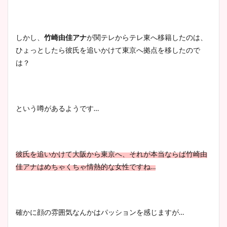
豊島実季アナのカップ画像ま
しかし、
竹崎由佳アナ
が関テレからテレ東へ移籍したのは、
とめ！美脚や水着姿に年齢も
ひょっとしたら彼氏を追いかけて東京へ拠点を移したので
調査！
は？
宇賀神メグアナのニット画像
という噂があるようです…
まとめ！足も美脚でカップも
凄い！
彼氏を追いかけて大阪から東京へ、それが
本当ならば竹崎由
佳アナはめちゃくちゃ情熱的な
女性ですね…
池谷実悠アナのメガネ画像が
かわいい！カップや水着姿も
まとめた！
確かに顔の雰囲気なんかはパッションを感じますが…