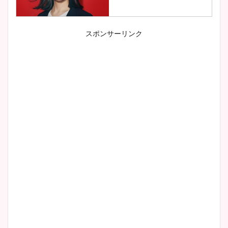
スポンサーリンク
小室瑛莉子のカップ画像まと
め！足が美脚でニット衣装も
かわいい！
清水麻椰アナのかわいい画
像！身長やカップ、同期や
wikiプロフもチェック！
大家彩香アナのかわいいカッ
プ画像まとめ！同期や実家に
wikiプロフも！