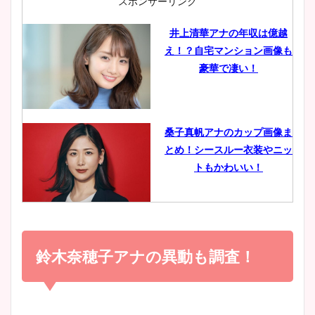
スポンサーリンク
井上清華アナの年収は億越
え！？自宅マンション画像も
鈴木唯の太ってた時の体重が
豪華で凄い！
ヤバすぎww原因や痩せたダ
イエット方は？昔と現在を画
像比較！
桑子真帆アナのカップ画像ま
とめ！シースルー衣装やニッ
豊島実季アナのカップ画像ま
トもかわいい！
とめ！美脚や水着姿に年齢も
調査！
小室瑛莉子のカップ画像まと
め！足が美脚でニット衣装も
鈴木奈穂子アナの異動も調査！
宇賀神メグアナのニット画像
かわいい！
まとめ！足も美脚でカップも
凄い！