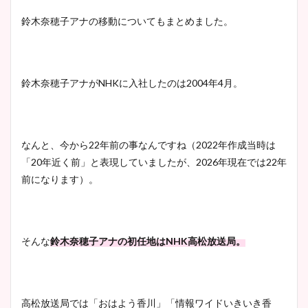
清水麻椰アナのかわいい画
鈴木奈穂子アナの移動についてもまとめました。
像！身長やカップ、同期や
池谷実悠アナのメガネ画像が
wikiプロフもチェック！
かわいい！カップや水着姿も
まとめた！
鈴木奈穂子アナがNHKに入社したのは2004年4月。
大家彩香アナのかわいいカッ
プ画像まとめ！同期や実家に
なんと、今から22年前の事なんですね（2022年作成当時は
wikiプロフも！
「20年近く前」と表現していましたが、2026年現在では22年
前になります）。
安藤萌々アナのカップ画像や
ニット衣装まとめ！美足の筋
そんな
鈴木奈穂子アナの初任地はNHK高松放送局。
肉も凄い！
高松放送局では「おはよう香川」「情報ワイドいきいき香
鈴木唯の太ってた時の体重が