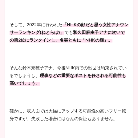
豊島実季アナのカップ画像ま
とめ！美脚や水着姿に年齢も
調査！
そして、
2022
年に行われた
「
NHK
の顔だと思う女性アナウン
サーランキング
(
ねとらぼ
)
」
でも
和久田麻由子アナに次いで
の第
2
位にランクインし、名実ともに「
NHK
の顔」。
宇賀神メグアナのニット画像
まとめ！足も美脚でカップも
凄い！
そんな鈴木奈穂子アナ、今後
NHK
内での出世は約束されてい
るでしょうし、
理事などの重要なポストを任される可能性も
高いでしょう。
池谷実悠アナのメガネ画像が
かわいい！カップや水着姿も
まとめた！
確かに、収入面では大幅にアップする可能性の高いフリー転
身ですが、失敗した場合にはなんの保証もありません。