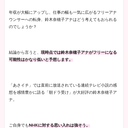
大家彩香アナのかわいいカッ
年収が大幅にアップし、仕事の幅も一気に広がるフリーアナ
プ画像まとめ！同期や実家に
ウンサーへの転身、鈴木奈穂子アナはどう考えてもおられる
wikiプロフも！
のでしょうか？
安藤萌々アナのカップ画像や
結論から言うと、
現時点では鈴木奈穂子アナがフリーになる
ニット衣装まとめ！美足の筋
可能性はかなり低いと予想します。
肉も凄い！
「あさイチ」では直前に放送されている連続テレビ小説の感
鈴木唯の太ってた時の体重が
想を感情豊かに語る「朝ドラ受け」が大好評の鈴木奈穂子ア
ヤバすぎww原因や痩せたダ
ナ。
イエット方は？昔と現在を画
像比較！
ご自身でも
NHK
に対する思い入れは強そう。