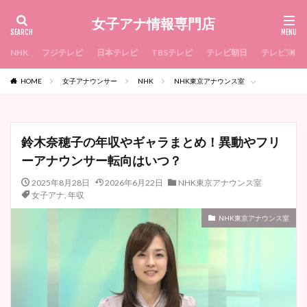
女子アナ情報専門店
NHK
フジテレビ
日本テレビ
TBSテレビ
テレビ朝日
テレビ東京
HOME
女子アナウンサー
NHK
NHK東京アナウンス室
鈴木奈穂子の年収やギャラまとめ！異動やフリ
ーアナウンサー転向はいつ？
2025年8月28日
2026年6月22日
NHK東京アナウンス室
女子アナ
,
年収
NHK東京アナウンス室