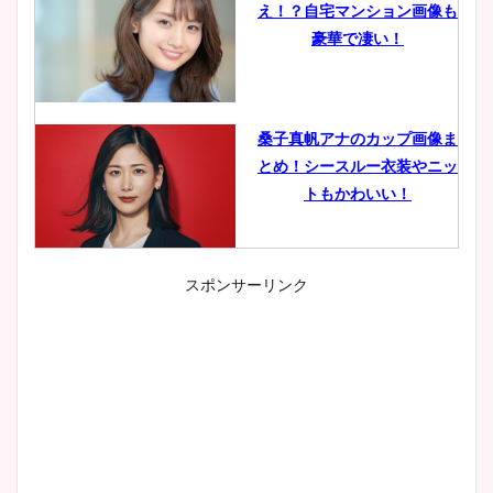
え！？自宅マンション画像も
豪華で凄い！
桑子真帆アナのカップ画像ま
とめ！シースルー衣装やニッ
トもかわいい！
スポンサーリンク
小室瑛莉子のカップ画像まと
め！足が美脚でニット衣装も
かわいい！
清水麻椰アナのかわいい画
像！身長やカップ、同期や