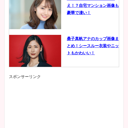
え！？自宅マンション画像も
豪華で凄い！
桑子真帆アナのカップ画像ま
とめ！シースルー衣装やニッ
トもかわいい！
スポンサーリンク
小室瑛莉子のカップ画像まと
め！足が美脚でニット衣装も
かわいい！
清水麻椰アナのかわいい画
像！身長やカップ、同期や