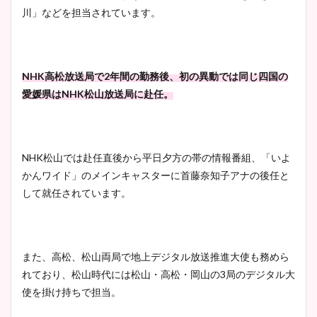
川」などを担当されています。
ヤバすぎww原因や痩せたダ
イエット方は？昔と現在を画
像比較！
NHK高松放送局で2年間の勤務後、初の異動では同じ四国の
愛媛県はNHK松山放送局に赴任。
豊島実季アナのカップ画像ま
とめ！美脚や水着姿に年齢も
調査！
NHK松山では赴任直後から平日夕方の帯の情報番組、「いよ
かんワイド」のメインキャスターに首藤奈知子アナの後任と
して就任されています。
宇賀神メグアナのニット画像
まとめ！足も美脚でカップも
凄い！
また、高松、松山両局で地上デジタル放送推進大使も務めら
れており、松山時代には松山・高松・岡山の3局のデジタル大
使を掛け持ちで担当。
池谷実悠アナのメガネ画像が
かわいい！カップや水着姿も