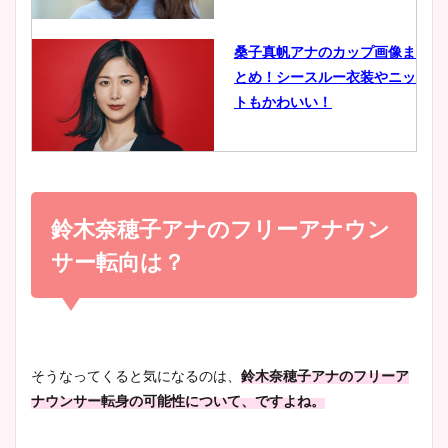
像比較！
桑子真帆アナのカップ画像ま
とめ！シースルー衣装やニッ
豊島実季アナのカップ画像ま
トもかわいい！
とめ！美脚や水着姿に年齢も
調査！
小室瑛莉子のカップ画像まと
め！足が美脚でニット衣装も
鈴木奈穂子アナのフリーアナウン
宇賀神メグアナのニット画像
かわいい！
まとめ！足も美脚でカップも
サー転向は？
凄い！
清水麻椰アナのかわいい画
像！身長やカップ、同期や
池谷実悠アナのメガネ画像が
そうなってくると気になるのは、
鈴木奈穂子アナのフリーア
wikiプロフもチェック！
かわいい！カップや水着姿も
ナウンサー転身の可能性について、ですよね。
まとめた！