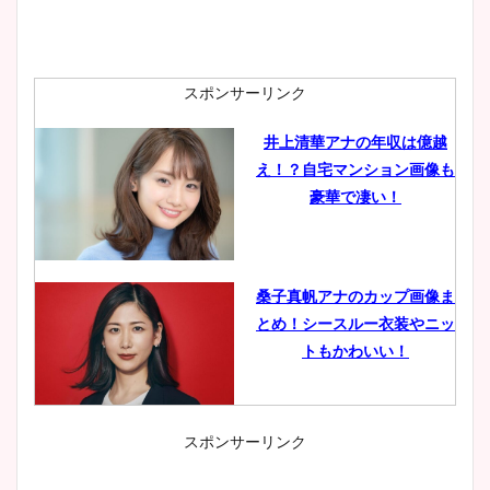
スポンサーリンク
井上清華アナの年収は億越
え！？自宅マンション画像も
豪華で凄い！
桑子真帆アナのカップ画像ま
とめ！シースルー衣装やニッ
トもかわいい！
スポンサーリンク
小室瑛莉子のカップ画像まと
め！足が美脚でニット衣装も