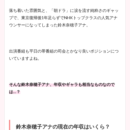
とめ！美脚や水着姿に年齢も
落ち着いた雰囲気と、「朝ドラ」に涙を流す純粋さのギャッ
調査！
プで、東京復帰後
1
年足らずで
NHK
トップクラスの人気アナ
ウンサーになってしまった鈴木奈穂子アナ。
宇賀神メグアナのニット画像
まとめ！足も美脚でカップも
出演番組も平日の帯番組の司会とかなり良いポジションにつ
凄い！
いていますよね。
池谷実悠アナのメガネ画像が
そんな鈴木奈穂子アナ、年収やギャラも相当なものなので
かわいい！カップや水着姿も
は
…
？
まとめた！
鈴木奈穂子アナの現在の年収はいくら？