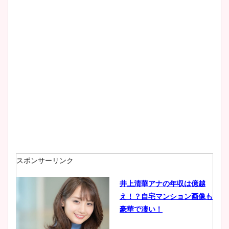
wikiプロフもチェック！
大家彩香アナのかわいいカッ
プ画像まとめ！同期や実家に
wikiプロフも！
安藤萌々アナのカップ画像や
ニット衣装まとめ！美足の筋
肉も凄い！
スポンサーリンク
井上清華アナの年収は億越
え！？自宅マンション画像も
鈴木唯の太ってた時の体重が
豪華で凄い！
ヤバすぎww原因や痩せたダ
イエット方は？昔と現在を画