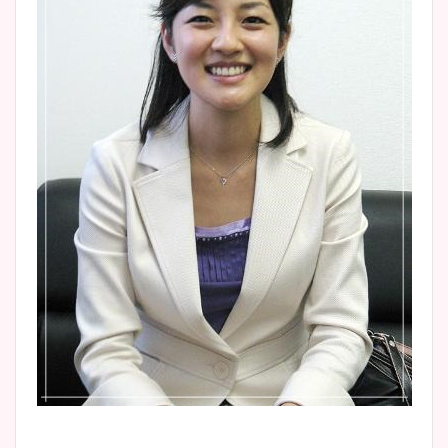
大家彩香アナのかわいいカッ
プ画像まとめ！同期や実家に
wikiプロフも！
安藤萌々アナのカップ画像や
ニット衣装まとめ！美足の筋
肉も凄い！
鈴木唯の太ってた時の体重が
ヤバすぎww原因や痩せたダ
イエット方は？昔と現在を画
像比較！
豊島実季アナのカップ画像ま