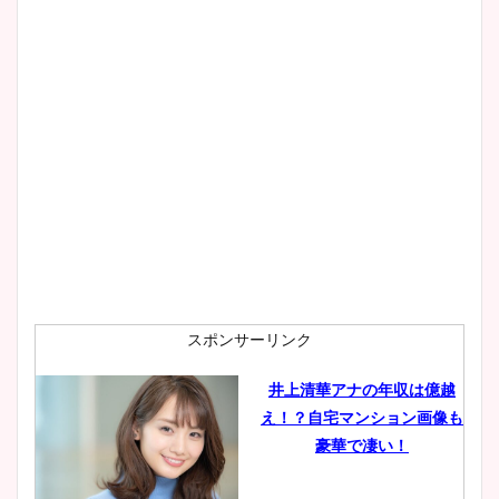
wikiプロフもチェック！
大家彩香アナのかわいいカッ
プ画像まとめ！同期や実家に
wikiプロフも！
安藤萌々アナのカップ画像や
ニット衣装まとめ！美足の筋
肉も凄い！
スポンサーリンク
井上清華アナの年収は億越
え！？自宅マンション画像も
鈴木唯の太ってた時の体重が
豪華で凄い！
ヤバすぎww原因や痩せたダ
イエット方は？昔と現在を画