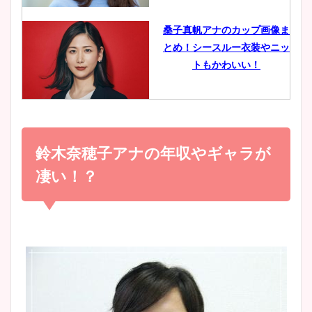
像比較！
桑子真帆アナのカップ画像ま
とめ！シースルー衣装やニッ
豊島実季アナのカップ画像ま
トもかわいい！
とめ！美脚や水着姿に年齢も
調査！
小室瑛莉子のカップ画像まと
め！足が美脚でニット衣装も
鈴木奈穂子アナの年収やギャラが
宇賀神メグアナのニット画像
かわいい！
まとめ！足も美脚でカップも
凄い！？
凄い！
清水麻椰アナのかわいい画
像！身長やカップ、同期や
池谷実悠アナのメガネ画像が
wikiプロフもチェック！
かわいい！カップや水着姿も
まとめた！