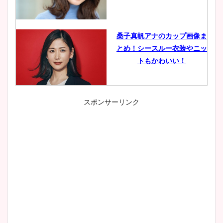
桑子真帆アナのカップ画像ま
とめ！シースルー衣装やニッ
トもかわいい！
スポンサーリンク
小室瑛莉子のカップ画像まと
め！足が美脚でニット衣装も
かわいい！
清水麻椰アナのかわいい画
像！身長やカップ、同期や
wikiプロフもチェック！