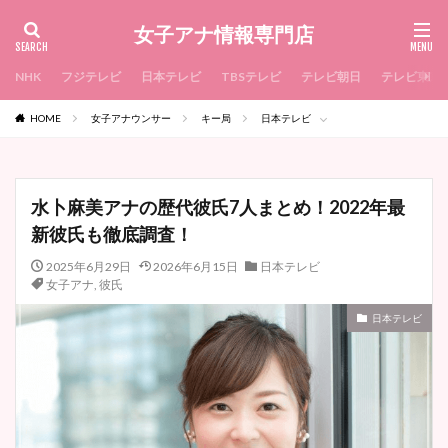
女子アナ情報専門店
NHK
フジテレビ
日本テレビ
TBSテレビ
テレビ朝日
テレビ東京
HOME
女子アナウンサー
キー局
日本テレビ
水卜麻美アナの歴代彼氏7人まとめ！2022年最
新彼氏も徹底調査！
2025年6月29日
2026年6月15日
日本テレビ
女子アナ
,
彼氏
日本テレビ