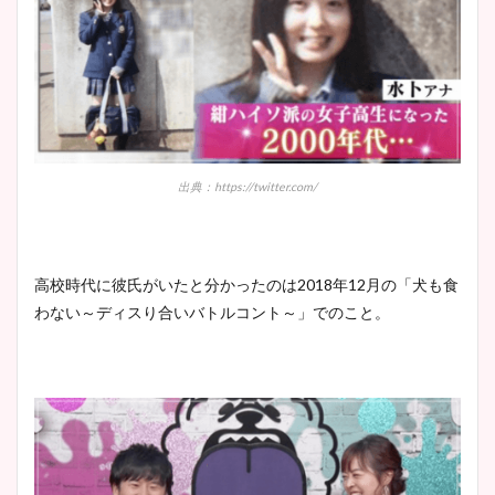
宇賀神メグアナのニット画像
まとめ！足も美脚でカップも
凄い！
出典：https://twitter.com/
池谷実悠アナのメガネ画像が
かわいい！カップや水着姿も
高校時代に彼氏がいたと分かったのは2018年12月の「犬も食
まとめた！
わない～ディスり合いバトルコント～」でのこと。