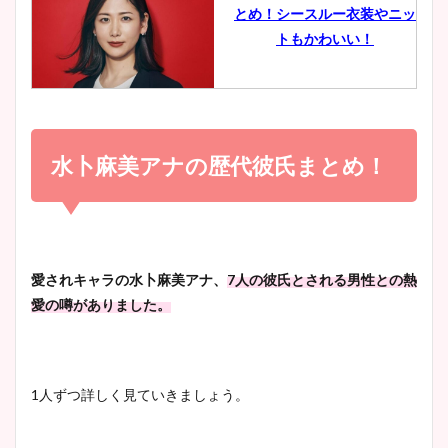
とめ！シースルー衣装やニッ
豊島実季アナのカップ画像ま
トもかわいい！
とめ！美脚や水着姿に年齢も
調査！
小室瑛莉子のカップ画像まと
め！足が美脚でニット衣装も
水卜麻美アナの歴代彼氏まとめ！
宇賀神メグアナのニット画像
かわいい！
まとめ！足も美脚でカップも
凄い！
清水麻椰アナのかわいい画
愛されキャラの水卜麻美アナ、
7人の彼氏とされる男性との熱
像！身長やカップ、同期や
愛の噂がありました。
池谷実悠アナのメガネ画像が
wikiプロフもチェック！
かわいい！カップや水着姿も
まとめた！
1人ずつ詳しく見ていきましょう。
大家彩香アナのかわいいカッ
プ画像まとめ！同期や実家に