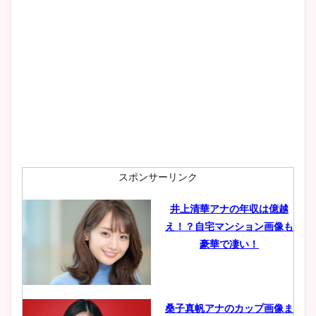
大家彩香アナのかわいいカッ
プ画像まとめ！同期や実家に
wikiプロフも！
安藤萌々アナのカップ画像や
ニット衣装まとめ！美足の筋
肉も凄い！
スポンサーリンク
井上清華アナの年収は億越
え！？自宅マンション画像も
鈴木唯の太ってた時の体重が
豪華で凄い！
ヤバすぎww原因や痩せたダ
イエット方は？昔と現在を画
像比較！
桑子真帆アナのカップ画像ま