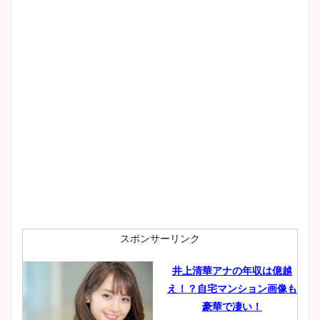
スポンサーリンク
井上清華アナの年収は億越
え！？自宅マンション画像も
豪華で凄い！