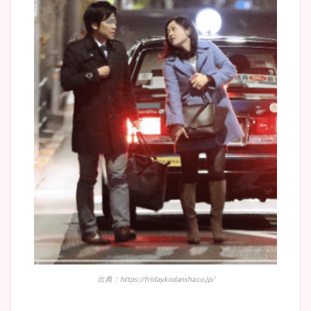
出典：https://friday.kodansha.co.jp/