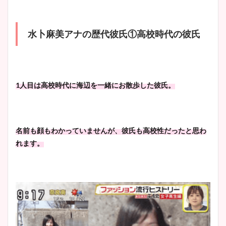
wikiプロフも！
水卜麻美アナの歴代彼氏①高校時代の彼氏
安藤萌々アナのカップ画像や
ニット衣装まとめ！美足の筋
肉も凄い！
1人目は高校時代に海辺を一緒にお散歩した彼氏。
鈴木唯の太ってた時の体重が
名前も顔もわかっていませんが、彼氏も高校性だったと思わ
ヤバすぎww原因や痩せたダ
れます。
イエット方は？昔と現在を画
像比較！
豊島実季アナのカップ画像ま
とめ！美脚や水着姿に年齢も
調査！