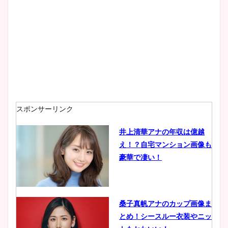
大家彩香アナのかわいいカッ
プ画像まとめ！同期や実家に
wikiプロフも！
安藤萌々アナのカップ画像や
ニット衣装まとめ！美足の筋
肉も凄い！
スポンサーリンク
井上清華アナの年収は億越
え！？自宅マンション画像も
鈴木唯の太ってた時の体重が
豪華で凄い！
ヤバすぎww原因や痩せたダ
イエット方は？昔と現在を画
像比較！
桑子真帆アナのカップ画像ま
とめ！シースルー衣装やニッ
豊島実季アナのカップ画像ま