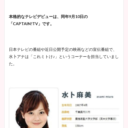
本格的なテレビデビューは、同年9月10日の
安藤萌々アナのカップ画像や
「CAPTAIN!TV」です。
ニット衣装まとめ！美足の筋
肉も凄い！
日本テレビの番組や近日公開予定の映画などの宣伝番組で、
水卜アナは「これミトけ♪」というコーナーを担当していまし
鈴木唯の太ってた時の体重が
た。
ヤバすぎww原因や痩せたダ
イエット方は？昔と現在を画
像比較！
豊島実季アナのカップ画像ま
とめ！美脚や水着姿に年齢も
調査！