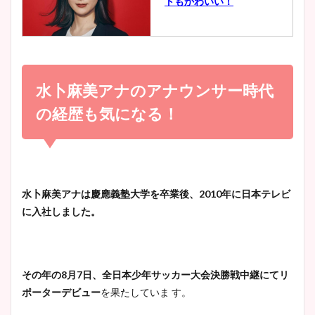
トもかわいい！
とめ！美脚や水着姿に年齢も
調査！
小室瑛莉子のカップ画像まと
め！足が美脚でニット衣装も
水卜麻美アナのアナウンサー時代
宇賀神メグアナのニット画像
かわいい！
まとめ！足も美脚でカップも
の経歴も気になる！
凄い！
清水麻椰アナのかわいい画
像！身長やカップ、同期や
池谷実悠アナのメガネ画像が
水卜麻美アナは慶應義塾大学を卒業後、2010年に日本テレビ
wikiプロフもチェック！
かわいい！カップや水着姿も
に入社しました。
まとめた！
大家彩香アナのかわいいカッ
その年の8月7日、全日本少年サッカー大会決勝戦中継にてリ
プ画像まとめ！同期や実家に
ポーターデビュー
を果たしていま す。
wikiプロフも！