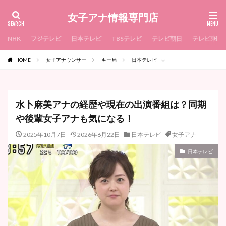
女子アナ情報専門店
NHK
フジテレビ
日本テレビ
TBSテレビ
テレビ朝日
テレビ東京
HOME
女子アナウンサー
キー局
日本テレビ
水卜麻美アナの経歴や現在の出演番組は？同期
や後輩女子アナも気になる！
2025年10月7日
2026年6月22日
日本テレビ
女子アナ
日本テレビ