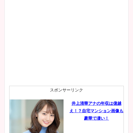
wikiプロフもチェック！
大家彩香アナのかわいいカッ
プ画像まとめ！同期や実家に
wikiプロフも！
安藤萌々アナのカップ画像や
ニット衣装まとめ！美足の筋
肉も凄い！
スポンサーリンク
井上清華アナの年収は億越
え！？自宅マンション画像も
鈴木唯の太ってた時の体重が
豪華で凄い！
ヤバすぎww原因や痩せたダ
イエット方は？昔と現在を画