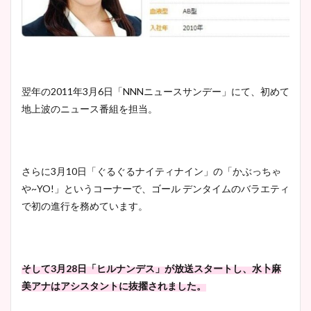
宇賀神メグアナのニット画像
まとめ！足も美脚でカップも
凄い！
翌年の2011年3月6日「NNNニュースサンデー」にて、初めて
地上波のニュース番組を担当。
池谷実悠アナのメガネ画像が
かわいい！カップや水着姿も
まとめた！
さらに3月10日「ぐるぐるナイティナイン」の「かぶっちゃ
や~YO!」というコーナーで、ゴール デンタイムのバラエティ
で初の進行を務めています。
そして3月28日「ヒルナンデス」が放送スタートし、水卜麻
美アナはアシスタントに抜擢されました。