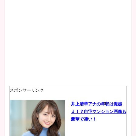
スポンサーリンク
井上清華アナの年収は億越
え！？自宅マンション画像も
豪華で凄い！