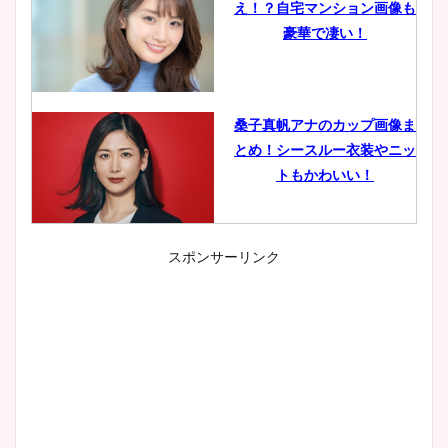
え！？自宅マンション画像も
豪華で凄い！
桑子真帆アナのカップ画像ま
とめ！シースルー衣装やニッ
トもかわいい！
スポンサーリンク
小室瑛莉子のカップ画像まと
め！足が美脚でニット衣装も
かわいい！
清水麻椰アナのかわいい画
像！身長やカップ、同期や