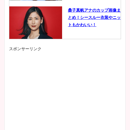
桑子真帆アナのカップ画像ま
とめ！シースルー衣装やニッ
トもかわいい！
スポンサーリンク
小室瑛莉子のカップ画像まと
め！足が美脚でニット衣装も
かわいい！
清水麻椰アナのかわいい画
像！身長やカップ、同期や
wikiプロフもチェック！