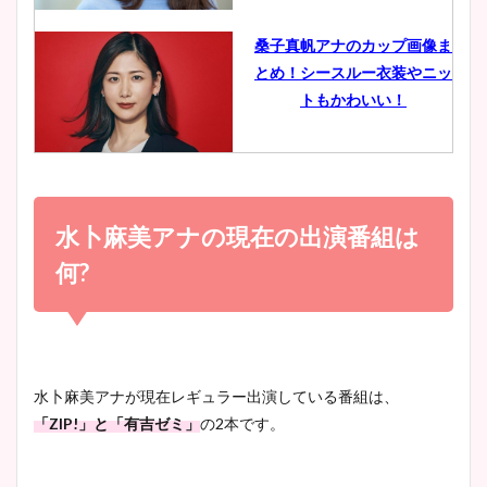
像比較！
桑子真帆アナのカップ画像ま
とめ！シースルー衣装やニッ
豊島実季アナのカップ画像ま
トもかわいい！
とめ！美脚や水着姿に年齢も
調査！
小室瑛莉子のカップ画像まと
め！足が美脚でニット衣装も
水卜麻美アナの現在の出演番組は
宇賀神メグアナのニット画像
かわいい！
まとめ！足も美脚でカップも
何?
凄い！
清水麻椰アナのかわいい画
像！身長やカップ、同期や
池谷実悠アナのメガネ画像が
水卜麻美アナが現在レギュラー出演している番組は、
wikiプロフもチェック！
かわいい！カップや水着姿も
「ZIP!」と「有吉ゼミ」
の2本です。
まとめた！