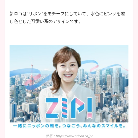
とめ！美脚や水着姿に年齢も
調査！
新ロゴは“リボン”をモチーフにしていて、水色にピンクを差
し色とした可愛い系のデザインです。
宇賀神メグアナのニット画像
まとめ！足も美脚でカップも
凄い！
池谷実悠アナのメガネ画像が
かわいい！カップや水着姿も
まとめた！
引用：https://www.oricon.co.jp/