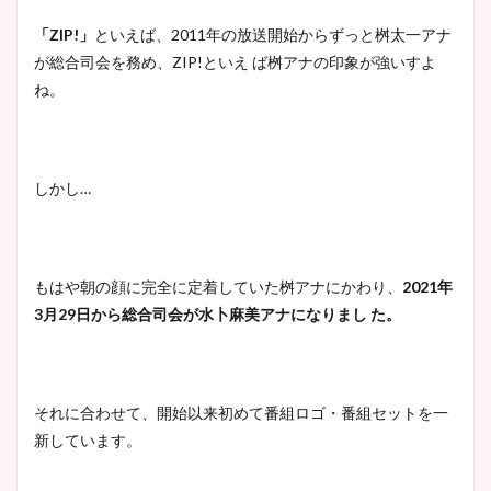
大家彩香アナのかわいいカッ
「ZIP!」
といえば、2011年の放送開始からずっと桝太一アナ
プ画像まとめ！同期や実家に
が総合司会を務め、ZIP!といえ ば桝アナの印象が強いすよ
wikiプロフも！
ね。
安藤萌々アナのカップ画像や
しかし…
ニット衣装まとめ！美足の筋
肉も凄い！
もはや朝の顔に完全に定着していた桝アナにかわり、
2021年
3月29日から総合司会が水卜麻美アナになりまし た。
鈴木唯の太ってた時の体重が
ヤバすぎww原因や痩せたダ
イエット方は？昔と現在を画
像比較！
それに合わせて、開始以来初めて番組ロゴ・番組セットを一
新しています。
豊島実季アナのカップ画像ま