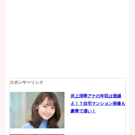
大家彩香アナのかわいいカッ
プ画像まとめ！同期や実家に
wikiプロフも！
安藤萌々アナのカップ画像や
ニット衣装まとめ！美足の筋
肉も凄い！
スポンサーリンク
井上清華アナの年収は億越
え！？自宅マンション画像も
鈴木唯の太ってた時の体重が
豪華で凄い！
ヤバすぎww原因や痩せたダ
イエット方は？昔と現在を画
像比較！