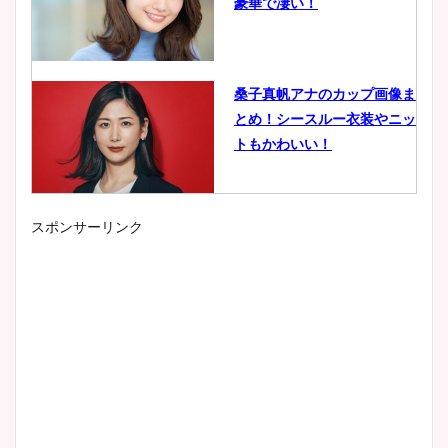
豪華で凄い！
桑子真帆アナのカップ画像ま
とめ！シースルー衣装やニッ
トもかわいい！
スポンサーリンク
小室瑛莉子のカップ画像まと
め！足が美脚でニット衣装も
かわいい！
清水麻椰アナのかわいい画
像！身長やカップ、同期や
wikiプロフもチェック！