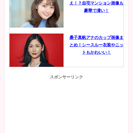
え！？自宅マンション画像も
豪華で凄い！
桑子真帆アナのカップ画像ま
とめ！シースルー衣装やニッ
トもかわいい！
スポンサーリンク
小室瑛莉子のカップ画像まと
め！足が美脚でニット衣装も
かわいい！
清水麻椰アナのかわいい画
像！身長やカップ、同期や