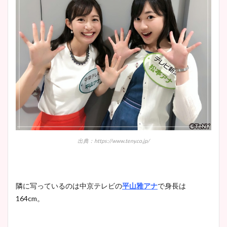
調査！
宇賀神メグアナのニット画像
まとめ！足も美脚でカップも
凄い！
池谷実悠アナのメガネ画像が
かわいい！カップや水着姿も
出典：https://www.teny.co.jp/
まとめた！
隣に写っているのは中京テレビの
平山雅アナ
で身長は
164cm。