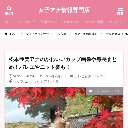
女子アナ情報専門店
NHK
フジテレビ
日本テレビ
TBSテレビ
テレビ朝日
テレビ東京
HOME
女子アナウンサー
地方局
関東・甲信越地方
テレビ新潟（Te
松本亜美アナのかわいいカップ画像や身長まと
め！バレエやニット姿も！
2025年8月24日
2026年6月23日
テレビ新潟（TeNY）
カップ
,
ニット
,
女子アナ
,
画像
テレビ新潟（TeNY）