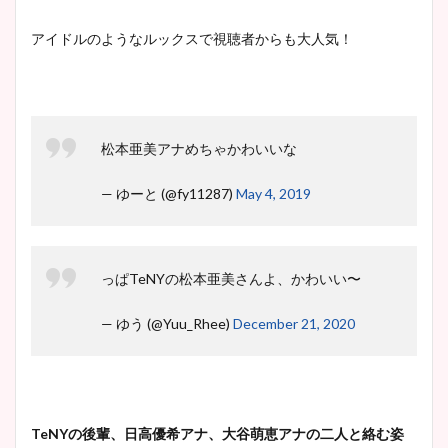
宇賀神メグアナのニット画像
アイドルのようなルックスで視聴者からも大人気！
まとめ！足も美脚でカップも
凄い！
松本亜美アナめちゃかわいいな
池谷実悠アナのメガネ画像が
かわいい！カップや水着姿も
— ゆーと (@fy11287)
May 4, 2019
まとめた！
っぱTeNYの松本亜美さんよ、かわいい〜
— ゆう (@Yuu_Rhee)
December 21, 2020
TeNYの後輩、日高優希アナ、大谷萌恵アナの二人と絡む姿