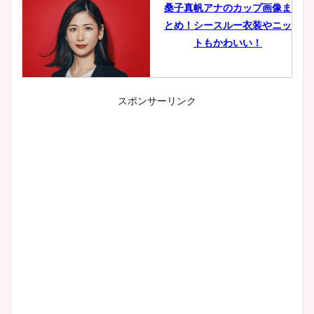
桑子真帆アナのカップ画像ま
とめ！シースルー衣装やニッ
トもかわいい！
スポンサーリンク
小室瑛莉子のカップ画像まと
め！足が美脚でニット衣装も
かわいい！
清水麻椰アナのかわいい画
像！身長やカップ、同期や
wikiプロフもチェック！
大家彩香アナのかわいいカッ