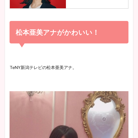
調査！
小室瑛莉子のカップ画像まと
め！足が美脚でニット衣装も
松本亜美アナがかわいい！
宇賀神メグアナのニット画像
かわいい！
まとめ！足も美脚でカップも
凄い！
清水麻椰アナのかわいい画
TeNY新潟テレビの松本亜美アナ。
像！身長やカップ、同期や
池谷実悠アナのメガネ画像が
wikiプロフもチェック！
かわいい！カップや水着姿も
まとめた！
大家彩香アナのかわいいカッ
プ画像まとめ！同期や実家に
wikiプロフも！