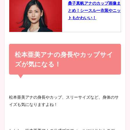
桑子真帆アナのカップ画像ま
とめ！シースルー衣装やニッ
豊島実季アナのカップ画像ま
トもかわいい！
とめ！美脚や水着姿に年齢も
調査！
小室瑛莉子のカップ画像まと
め！足が美脚でニット衣装も
松本亜美アナの身長やカップサイ
宇賀神メグアナのニット画像
かわいい！
まとめ！足も美脚でカップも
ズが気になる！
凄い！
清水麻椰アナのかわいい画
像！身長やカップ、同期や
池谷実悠アナのメガネ画像が
松本亜美アナの身長やカップ、スリーサイズなど、身体のサ
wikiプロフもチェック！
かわいい！カップや水着姿も
イズも気になりますよね！
まとめた！
大家彩香アナのかわいいカッ