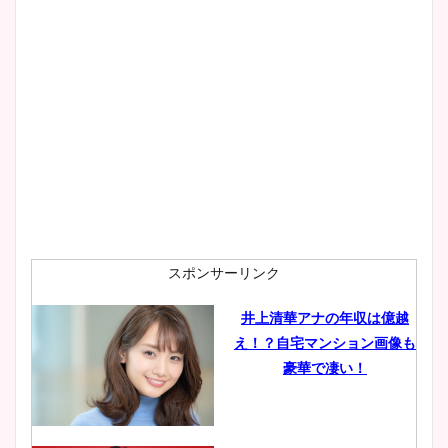
スポンサーリンク
井上清華アナの年収は億越
え！？自宅マンション画像も
豪華で凄い！