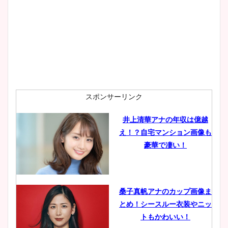
プ画像まとめ！同期や実家に
wikiプロフも！
安藤萌々アナのカップ画像や
ニット衣装まとめ！美足の筋
肉も凄い！
スポンサーリンク
井上清華アナの年収は億越
え！？自宅マンション画像も
鈴木唯の太ってた時の体重が
豪華で凄い！
ヤバすぎww原因や痩せたダ
イエット方は？昔と現在を画
像比較！
桑子真帆アナのカップ画像ま
とめ！シースルー衣装やニッ
豊島実季アナのカップ画像ま
トもかわいい！
とめ！美脚や水着姿に年齢も