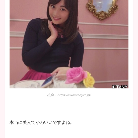
安藤萌々アナのカップ画像や
ニット衣装まとめ！美足の筋
肉も凄い！
鈴木唯の太ってた時の体重が
ヤバすぎww原因や痩せたダ
イエット方は？昔と現在を画
像比較！
出典：https://www.teny.co.jp/
豊島実季アナのカップ画像ま
とめ！美脚や水着姿に年齢も
調査！
本当に美人でかわいいですよね。