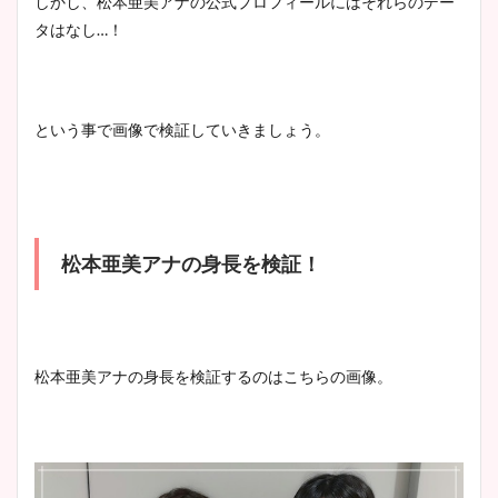
しかし、松本亜美アナの公式プロフィールにはそれらのデー
プ画像まとめ！同期や実家に
タはなし…！
wikiプロフも！
という事で画像で検証していきましょう。
安藤萌々アナのカップ画像や
ニット衣装まとめ！美足の筋
肉も凄い！
松本亜美アナの身長を検証！
鈴木唯の太ってた時の体重が
ヤバすぎww原因や痩せたダ
イエット方は？昔と現在を画
松本亜美アナの身長を検証するのはこちらの画像。
像比較！
豊島実季アナのカップ画像ま
とめ！美脚や水着姿に年齢も