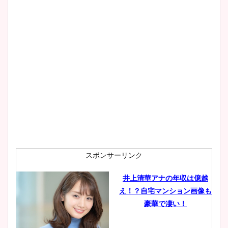
wikiプロフもチェック！
大家彩香アナのかわいいカッ
プ画像まとめ！同期や実家に
wikiプロフも！
安藤萌々アナのカップ画像や
ニット衣装まとめ！美足の筋
肉も凄い！
スポンサーリンク
井上清華アナの年収は億越
え！？自宅マンション画像も
鈴木唯の太ってた時の体重が
豪華で凄い！
ヤバすぎww原因や痩せたダ
イエット方は？昔と現在を画