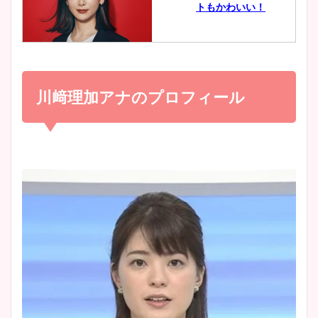
トもかわいい！
とめ！美脚や水着姿に年齢も
調査！
小室瑛莉子のカップ画像まと
め！足が美脚でニット衣装も
川﨑理加アナのプロフィール
宇賀神メグアナのニット画像
かわいい！
まとめ！足も美脚でカップも
凄い！
清水麻椰アナのかわいい画
像！身長やカップ、同期や
池谷実悠アナのメガネ画像が
wikiプロフもチェック！
かわいい！カップや水着姿も
まとめた！
大家彩香アナのかわいいカッ
プ画像まとめ！同期や実家に
wikiプロフも！