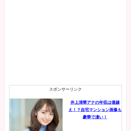
スポンサーリンク
井上清華アナの年収は億越
え！？自宅マンション画像も
豪華で凄い！