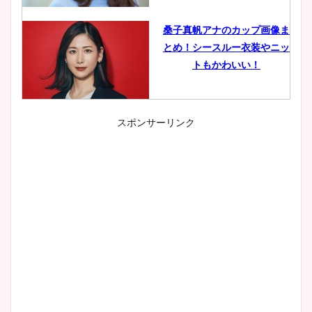
桑子真帆アナのカップ画像ま
とめ！シースルー衣装やニッ
トもかわいい！
スポンサーリンク
小室瑛莉子のカップ画像まと
め！足が美脚でニット衣装も
かわいい！
清水麻椰アナのかわいい画
像！身長やカップ、同期や
wikiプロフもチェック！