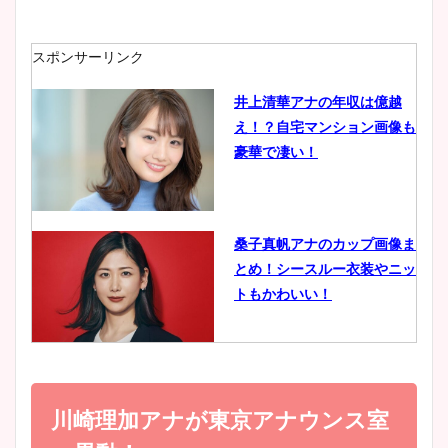
ニット衣装まとめ！美足の筋
肉も凄い！
スポンサーリンク
井上清華アナの年収は億越
え！？自宅マンション画像も
鈴木唯の太ってた時の体重が
豪華で凄い！
ヤバすぎww原因や痩せたダ
イエット方は？昔と現在を画
像比較！
桑子真帆アナのカップ画像ま
とめ！シースルー衣装やニッ
豊島実季アナのカップ画像ま
トもかわいい！
とめ！美脚や水着姿に年齢も
調査！
小室瑛莉子のカップ画像まと
め！足が美脚でニット衣装も
川崎理加アナが東京アナウンス室
宇賀神メグアナのニット画像
かわいい！
まとめ！足も美脚でカップも