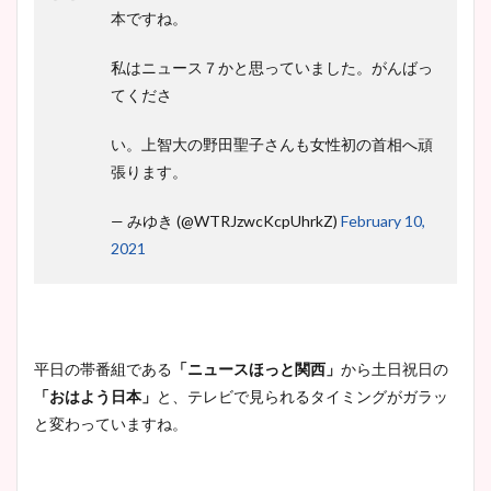
本ですね。
安藤萌々アナのカップ画像や
ニット衣装まとめ！美足の筋
私はニュース７かと思っていました。がんばっ
肉も凄い！
てくださ
い。上智大の野田聖子さんも女性初の首相へ頑
張ります。
鈴木唯の太ってた時の体重が
ヤバすぎww原因や痩せたダ
— みゆき (@WTRJzwcKcpUhrkZ)
February 10,
イエット方は？昔と現在を画
2021
像比較！
豊島実季アナのカップ画像ま
平日の帯番組である
「ニュースほっと関西」
から土日祝日の
とめ！美脚や水着姿に年齢も
「おはよう日本」
と、テレビで見られるタイミングがガラッ
調査！
と変わっていますね。