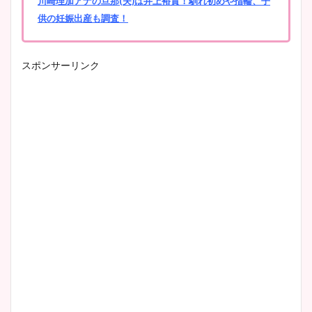
川崎理加アナの旦那(夫)は井上裕貴！馴れ初めや指輪、子
供の妊娠出産も調査！
スポンサーリンク