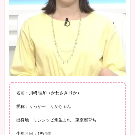
安藤萌々アナのカップ画像や
ニット衣装まとめ！美足の筋
肉も凄い！
鈴木唯の太ってた時の体重が
ヤバすぎww原因や痩せたダ
イエット方は？昔と現在を画
像比較！
名前：川﨑 理加（かわさき りか）
愛称：りっかー りかちゃん
豊島実季アナのカップ画像ま
とめ！美脚や水着姿に年齢も
出身地：ミシシッピ州生まれ、東京都育ち
調査！
生年月日：1994年