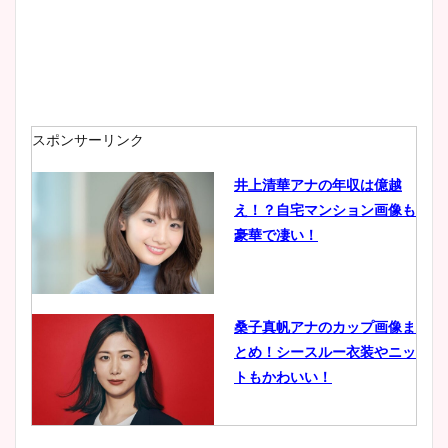
スポンサーリンク
井上清華アナの年収は億越
え！？自宅マンション画像も
豪華で凄い！
桑子真帆アナのカップ画像ま
とめ！シースルー衣装やニッ
トもかわいい！