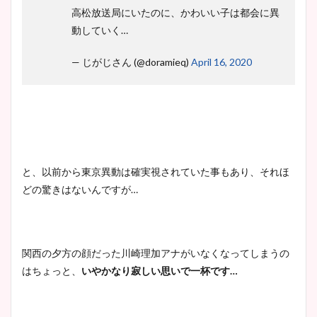
高松放送局にいたのに、かわいい子は都会に異
池谷実悠アナのメガネ画像が
動していく…
かわいい！カップや水着姿も
まとめた！
— じがじさん (@doramieq)
April 16, 2020
と、以前から東京異動は確実視されていた事もあり、それほ
どの驚きはないんですが…
関西の夕方の顔だった川崎理加アナがいなくなってしまうの
はちょっと、
いやかなり寂しい思いで一杯です…