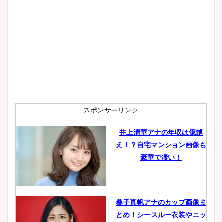
大家彩香アナのかわいいカッ
プ画像まとめ！同期や実家に
wikiプロフも！
安藤萌々アナのカップ画像や
ニット衣装まとめ！美足の筋
肉も凄い！
スポンサーリンク
井上清華アナの年収は億越
え！？自宅マンション画像も
鈴木唯の太ってた時の体重が
豪華で凄い！
ヤバすぎww原因や痩せたダ
イエット方は？昔と現在を画
像比較！
桑子真帆アナのカップ画像ま
とめ！シースルー衣装やニッ
豊島実季アナのカップ画像ま