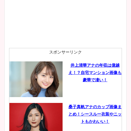
プ画像まとめ！同期や実家に
wikiプロフも！
安藤萌々アナのカップ画像や
ニット衣装まとめ！美足の筋
肉も凄い！
スポンサーリンク
井上清華アナの年収は億越
え！？自宅マンション画像も
鈴木唯の太ってた時の体重が
豪華で凄い！
ヤバすぎww原因や痩せたダ
イエット方は？昔と現在を画
像比較！
桑子真帆アナのカップ画像ま
とめ！シースルー衣装やニッ
豊島実季アナのカップ画像ま
トもかわいい！
とめ！美脚や水着姿に年齢も