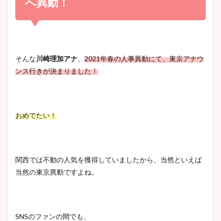
へ異動！
凄い！
清水麻椰アナのかわいい画
像！身長やカップ、同期や
池谷実悠アナのメガネ画像が
そんな
川崎理加アナ
、
2021年春の
人事異動にて、東京アナウ
wikiプロフもチェック！
かわいい！カップや水着姿も
ンス行きが
決まりました！
まとめた！
大家彩香アナのかわいいカッ
おめでたい！
プ画像まとめ！同期や実家に
wikiプロフも！
関西では不動の人気を獲得していましたから、当然といえば
当然の東京異動ですよね。
安藤萌々アナのカップ画像や
ニット衣装まとめ！美足の筋
肉も凄い！
SNSのファンの間でも、