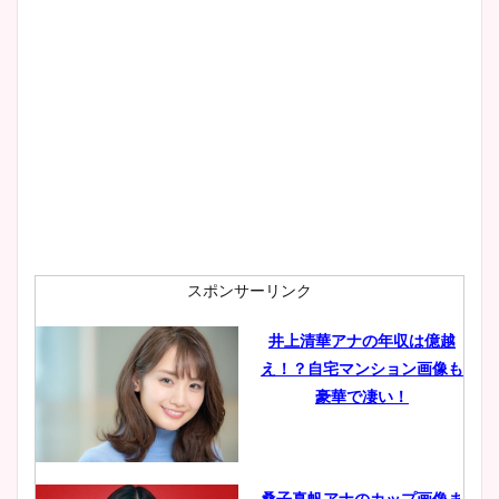
スポンサーリンク
井上清華アナの年収は億越
え！？自宅マンション画像も
豪華で凄い！
桑子真帆アナのカップ画像ま