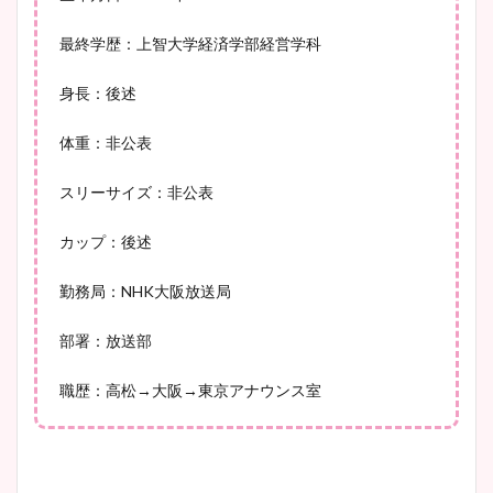
最終学歴：上智大学経済学部経営学科
宇賀神メグアナのニット画像
まとめ！足も美脚でカップも
身長：後述
凄い！
体重：非公表
スリーサイズ：非公表
池谷実悠アナのメガネ画像が
かわいい！カップや水着姿も
カップ：後述
まとめた！
勤務局：NHK大阪放送局
部署：放送部
職歴：高松→大阪→東京アナウンス室