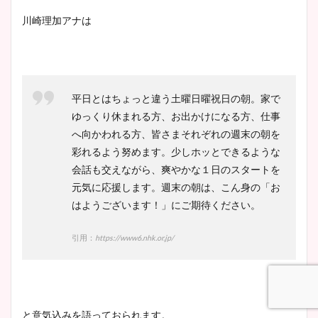
宇賀神メグアナのニット画像
川崎理加アナは
まとめ！足も美脚でカップも
凄い！
平日とはちょっと違う土曜日曜祝日の朝。家で
池谷実悠アナのメガネ画像が
ゆっくり休まれる方、お出かけになる方、仕事
かわいい！カップや水着姿も
へ向かわれる方、皆さまそれぞれの週末の朝を
まとめた！
彩れるよう努めます。少しホッとできるような
会話も交えながら、爽やかな１日のスタートを
元気に応援します。週末の朝は、こん身の「お
はようございます！」にご期待ください。
引用：
https://www6.nhk.or.jp/
と意気込みを語っておられます。