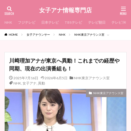
女子アナ情報専門店
NHK
フジテレビ
日本テレビ
TBSテレビ
テレビ朝日
テレビ東京
HOME
女子アナウンサー
NHK
NHK東京アナウンス室
川﨑理加アナが東京へ異動！これまでの経歴や
同期、現在の出演番組も！
2025年7月16日
2026年6月5日
NHK東京アナウンス室
NHK
,
女子アナ
,
異動
NHK東京アナウンス室