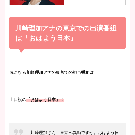
調査！
小室瑛莉子のカップ画像まと
め！足が美脚でニット衣装も
川崎理加アナの東京での出演番組
宇賀神メグアナのニット画像
かわいい！
まとめ！足も美脚でカップも
は「おはよう日本」
凄い！
清水麻椰アナのかわいい画
像！身長やカップ、同期や
池谷実悠アナのメガネ画像が
気になる
川崎理加アナの
東京での担当番組は
wikiプロフもチェック！
かわいい！カップや水着姿も
まとめた！
土日祝の
「おはよう日本」！
大家彩香アナのかわいいカッ
プ画像まとめ！同期や実家に
wikiプロフも！
川崎理加さん、東京へ異動ですか。おはよう日