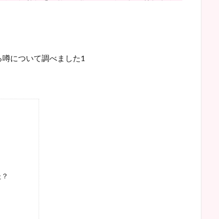
る噂について調べました1
た？