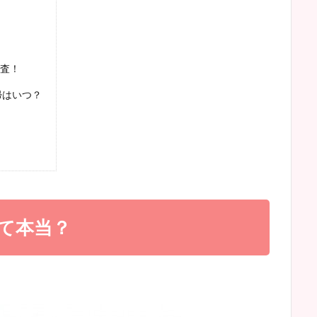
査！
帰はいつ？
て本当？