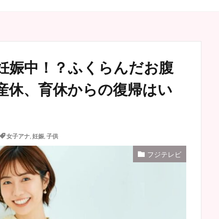
妊娠中！？ふくらんだお腹
産休、育休からの復帰はい
女子アナ
,
妊娠
,
子供
フジテレビ