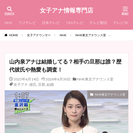
女子アナ情報専門店
NHK
フジテレビ
日本テレビ
TBSテレビ
テレビ朝日
テレビ東京
HOME
女子アナウンサー
NHK
NHK東京アナウンス室
山内泉アナは結婚してる？相手の旦那は誰？歴
代彼氏や熱愛も調査！
2025年6月14日
2026年6月30日
NHK東京アナウンス室
女子アナ
,
彼氏
,
旦那
,
結婚
NHK東京アナウンス室