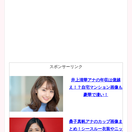
スポンサーリンク
井上清華アナの年収は億越
え！？自宅マンション画像も
豪華で凄い！
桑子真帆アナのカップ画像ま
とめ！シースルー衣装やニッ