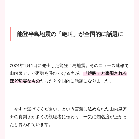
かわいい！カップや水着姿も
まとめた！
大家彩香アナのかわいいカッ
能登半島地震の「絶叫」が全国的に話題に
プ画像まとめ！同期や実家に
wikiプロフも！
2024年1月1日に発生した能登半島地震。そのニュース速報で
安藤萌々アナのカップ画像や
山内泉アナが避難を呼びかける声が、
「絶叫」と表現される
ニット衣装まとめ！美足の筋
ほど切実なもの
だったと全国的に話題になりました。
肉も凄い！
「今すぐ逃げてください」という言葉に込められた山内泉ア
鈴木唯の太ってた時の体重が
ナの真剣さが多くの視聴者に伝わり、一気に知名度が上がっ
ヤバすぎww原因や痩せたダ
たと言われています。
イエット方は？昔と現在を画
像比較！