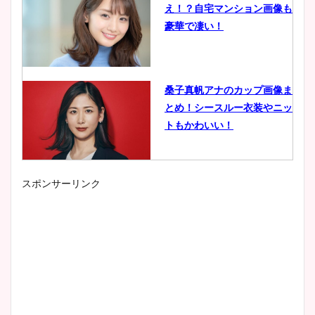
え！？自宅マンション画像も
豪華で凄い！
桑子真帆アナのカップ画像ま
とめ！シースルー衣装やニッ
トもかわいい！
スポンサーリンク
小室瑛莉子のカップ画像まと
め！足が美脚でニット衣装も
かわいい！
清水麻椰アナのかわいい画
像！身長やカップ、同期や