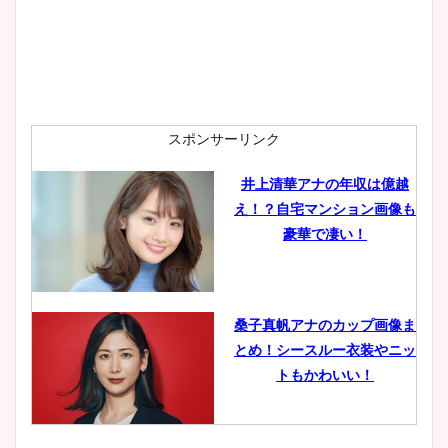
スポンサーリンク
井上清華アナの年収は億越
え！？自宅マンション画像も
豪華で凄い！
桑子真帆アナのカップ画像ま
とめ！シースルー衣装やニッ
トもかわいい！