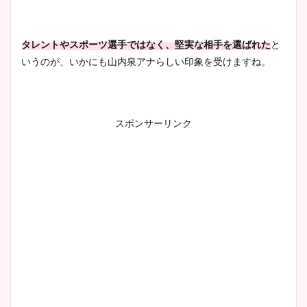
とめ！美脚や水着姿に年齢も
調査！
タレントやスポーツ選手ではなく、堅実な相手を選ばれた
と
いうのが、いかにも山内泉アナらしい印象を受けますね。
宇賀神メグアナのニット画像
まとめ！足も美脚でカップも
スポンサーリンク
凄い！
池谷実悠アナのメガネ画像が
かわいい！カップや水着姿も
まとめた！