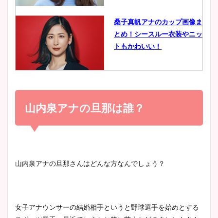
像比較！
桑子真帆アナのカップ画像ま
とめ！シースルー衣装やニッ
豊島実季アナのカップ画像ま
トもかわいい！
とめ！美脚や水着姿に年齢も
調査！
小室瑛莉子のカップ画像まと
め！足が美脚でニット衣装も
山内泉アナの旦那は誰？
宇賀神メグアナのニット画像
かわいい！
まとめ！足も美脚でカップも
凄い！
清水麻椰アナのかわいい画
山内泉アナの旦那さんはどんな方なんでしょう？
像！身長やカップ、同期や
池谷実悠アナのメガネ画像が
wikiプロフもチェック！
かわいい！カップや水着姿も
まとめた！
女子アナウンサーの結婚相手というと野球選手を始めとする