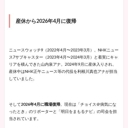
豊島実季アナのカップ画像ま
産休から2026年4月に復帰
とめ！美脚や水着姿に年齢も
調査！
ニュースウォッチ9（2022年4月〜2023年3月）、NHKニュー
ス7サブキャスター（2023年4月〜2024年3月）と着実にキャ
宇賀神メグアナのニット画像
リアを積んできた山内泉アナ。2024年9月に産休入りされ、
まとめ！足も美脚でカップも
産休中はNHK正午ニュース等の代役を利根川真也アナが担当
凄い！
していました。
池谷実悠アナのメガネ画像が
そして
2026年4月に職場復帰
。現在は「チョイス＠病気にな
かわいい！カップや水着姿も
ったとき」のリポーターと「明日をまもるナビ」の司会を担
まとめた！
当されています。