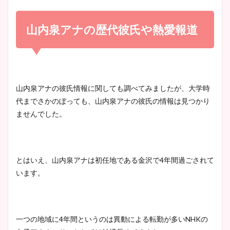
小室瑛莉子のカップ画像まと
め！足が美脚でニット衣装も
山内泉アナの歴代彼氏や熱愛報道
宇賀神メグアナのニット画像
かわいい！
まとめ！足も美脚でカップも
凄い！
清水麻椰アナのかわいい画
山内泉アナの彼氏情報に関しても調べてみましたが、大学時
像！身長やカップ、同期や
代までさかのぼっても、山内泉アナの彼氏の情報は見つかり
池谷実悠アナのメガネ画像が
wikiプロフもチェック！
ませんでした。
かわいい！カップや水着姿も
まとめた！
大家彩香アナのかわいいカッ
とはいえ、山内泉アナは初任地である金沢で4年間過ごされて
プ画像まとめ！同期や実家に
います。
wikiプロフも！
一つの地域に4年間というのは異動による転勤が多いNHKの
安藤萌々アナのカップ画像や