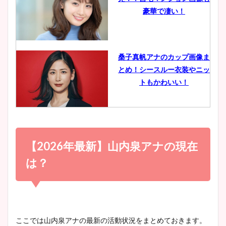
鈴木唯の太ってた時の体重が
豪華で凄い！
ヤバすぎww原因や痩せたダ
イエット方は？昔と現在を画
像比較！
桑子真帆アナのカップ画像ま
とめ！シースルー衣装やニッ
豊島実季アナのカップ画像ま
トもかわいい！
とめ！美脚や水着姿に年齢も
調査！
小室瑛莉子のカップ画像まと
め！足が美脚でニット衣装も
【2026年最新】山内泉アナの現在
宇賀神メグアナのニット画像
かわいい！
まとめ！足も美脚でカップも
は？
凄い！
清水麻椰アナのかわいい画
像！身長やカップ、同期や
池谷実悠アナのメガネ画像が
ここでは山内泉アナの最新の活動状況をまとめておきます。
wikiプロフもチェック！