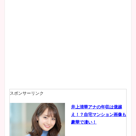
wikiプロフもチェック！
大家彩香アナのかわいいカッ
プ画像まとめ！同期や実家に
wikiプロフも！
安藤萌々アナのカップ画像や
ニット衣装まとめ！美足の筋
肉も凄い！
スポンサーリンク
井上清華アナの年収は億越
え！？自宅マンション画像も
鈴木唯の太ってた時の体重が
豪華で凄い！
ヤバすぎww原因や痩せたダ
イエット方は？昔と現在を画