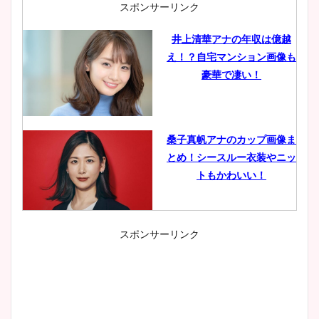
スポンサーリンク
井上清華アナの年収は億越
え！？自宅マンション画像も
豪華で凄い！
桑子真帆アナのカップ画像ま
とめ！シースルー衣装やニッ
トもかわいい！
スポンサーリンク
小室瑛莉子のカップ画像まと
め！足が美脚でニット衣装も
かわいい！