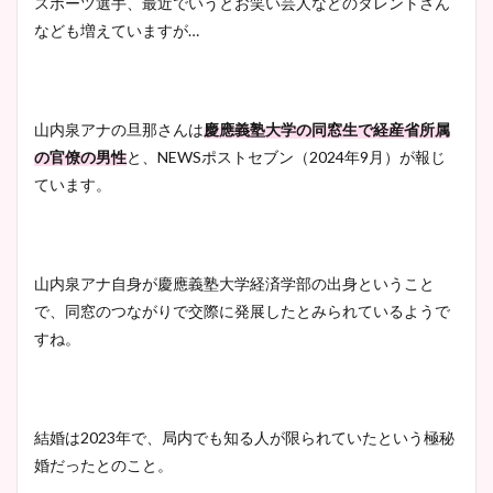
スポーツ選手、最近でいうとお笑い芸人などのタレントさん
大家彩香アナのかわいいカッ
なども増えていますが…
プ画像まとめ！同期や実家に
wikiプロフも！
山内泉アナの旦那さんは
慶應義塾大学の同窓生で経産省所属
の官僚の男性
と、NEWSポストセブン（2024年9月）が報じ
安藤萌々アナのカップ画像や
ています。
ニット衣装まとめ！美足の筋
肉も凄い！
山内泉アナ自身が慶應義塾大学経済学部の出身ということ
で、同窓のつながりで交際に発展したとみられているようで
鈴木唯の太ってた時の体重が
すね。
ヤバすぎww原因や痩せたダ
イエット方は？昔と現在を画
像比較！
結婚は2023年で、局内でも知る人が限られていたという極秘
婚だったとのこと。
豊島実季アナのカップ画像ま