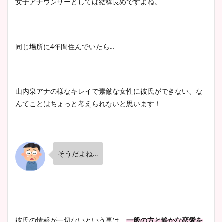
女子アナウンサーとしては結構長めですよね。
ニット衣装まとめ！美足の筋
肉も凄い！
同じ場所に4年間住んでいたら…
鈴木唯の太ってた時の体重が
ヤバすぎww原因や痩せたダ
山内泉アナの様なキレイで素敵な女性に彼氏ができない、な
イエット方は？昔と現在を画
んてことはちょっと考えられないと思います！
像比較！
豊島実季アナのカップ画像ま
とめ！美脚や水着姿に年齢も
そうだよね…
調査！
宇賀神メグアナのニット画像
彼氏の情報が一切ないという事は、
一般の方と静かな恋愛を
まとめ！足も美脚でカップも