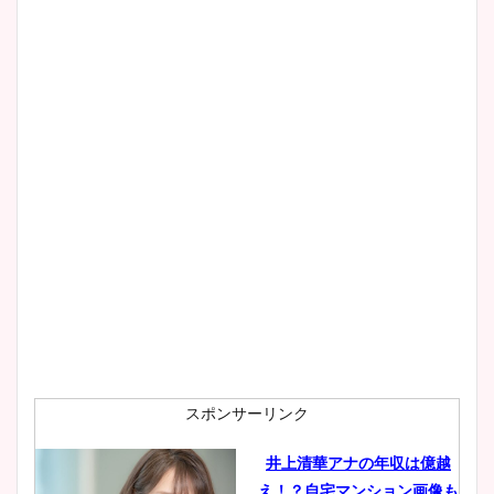
清水麻椰アナのかわいい画
像！身長やカップ、同期や
wikiプロフもチェック！
大家彩香アナのかわいいカッ
プ画像まとめ！同期や実家に
wikiプロフも！
安藤萌々アナのカップ画像や
ニット衣装まとめ！美足の筋
肉も凄い！
スポンサーリンク
井上清華アナの年収は億越
え！？自宅マンション画像も