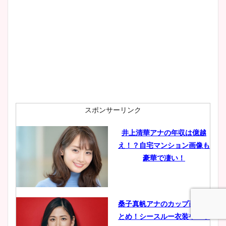
スポンサーリンク
井上清華アナの年収は億越
え！？自宅マンション画像も
豪華で凄い！
桑子真帆アナのカップ画像ま
とめ！シースルー衣装やニッ