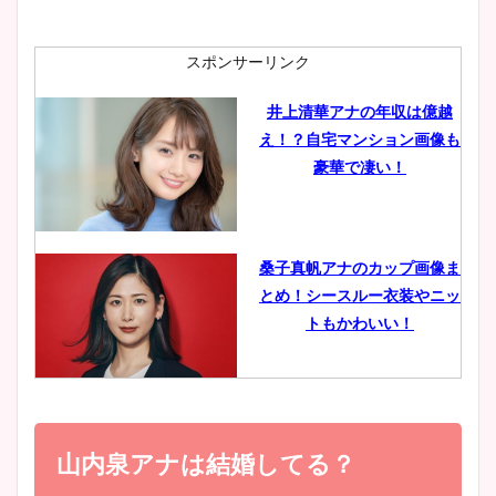
ニット衣装まとめ！美足の筋
肉も凄い！
スポンサーリンク
井上清華アナの年収は億越
え！？自宅マンション画像も
鈴木唯の太ってた時の体重が
豪華で凄い！
ヤバすぎww原因や痩せたダ
イエット方は？昔と現在を画
像比較！
桑子真帆アナのカップ画像ま
とめ！シースルー衣装やニッ
豊島実季アナのカップ画像ま
トもかわいい！
とめ！美脚や水着姿に年齢も
調査！
小室瑛莉子のカップ画像まと
め！足が美脚でニット衣装も
山内泉アナは結婚してる？
宇賀神メグアナのニット画像
かわいい！
まとめ！足も美脚でカップも