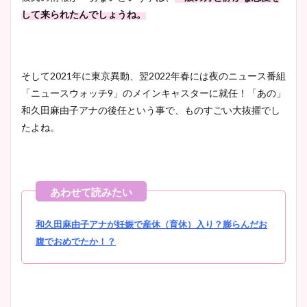
して来られたんでしょうね。
凄い！
そして2021年に東京異動、翌2022年春には夜のニュース番組
池谷実悠アナのメガネ画像が
「ニュースウォッチ9」のメインキャスターに就任！「あの」
かわいい！カップや水着姿も
和久田麻由子アナの後任という事で、ものすごい大抜擢でし
まとめた！
たよね。
和久田麻由子アナが妊娠で産休（育休）入り？膨らんだお
腹でおめでたか！？