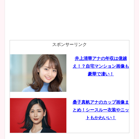
安藤萌々アナのカップ画像や
ニット衣装まとめ！美足の筋
肉も凄い！
スポンサーリンク
井上清華アナの年収は億越
え！？自宅マンション画像も
鈴木唯の太ってた時の体重が
豪華で凄い！
ヤバすぎww原因や痩せたダ
イエット方は？昔と現在を画
像比較！
桑子真帆アナのカップ画像ま
とめ！シースルー衣装やニッ
豊島実季アナのカップ画像ま
トもかわいい！
とめ！美脚や水着姿に年齢も
調査！