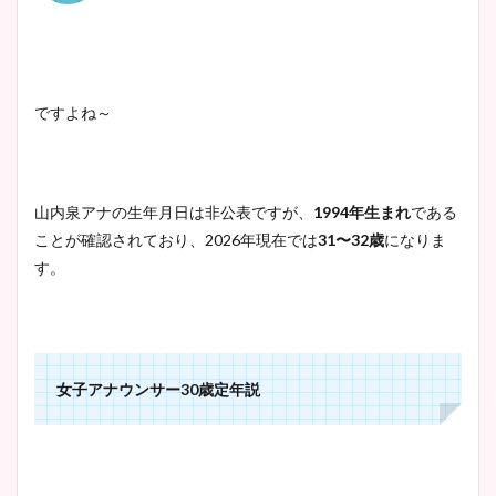
鈴木唯の太ってた時の体重が
ヤバすぎww原因や痩せたダ
ですよね～
イエット方は？昔と現在を画
像比較！
山内泉アナの生年月日は非公表ですが、
1994年生まれ
である
豊島実季アナのカップ画像ま
ことが確認されており、2026年現在では
31〜32歳
になりま
とめ！美脚や水着姿に年齢も
す。
調査！
宇賀神メグアナのニット画像
女子アナウンサー30歳定年説
まとめ！足も美脚でカップも
凄い！