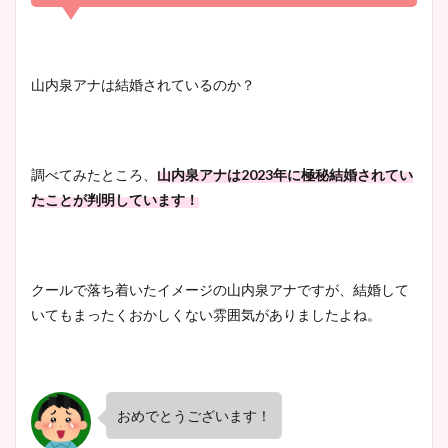
凄い！
清水麻椰アナのかわいい画
山内泉アナは結婚されているのか？
像！身長やカップ、同期や
池谷実悠アナのメガネ画像が
wikiプロフもチェック！
かわいい！カップや水着姿も
まとめた！
調べてみたところ、
山内泉アナは2023年に極秘結婚されてい
たことが判明しています！
大家彩香アナのかわいいカッ
プ画像まとめ！同期や実家に
wikiプロフも！
クールで落ち着いたイメージの山内泉アナですが、結婚して
いてもまったくおかしくない雰囲気がありましたよね。
安藤萌々アナのカップ画像や
ニット衣装まとめ！美足の筋
肉も凄い！
おめでとうございます！