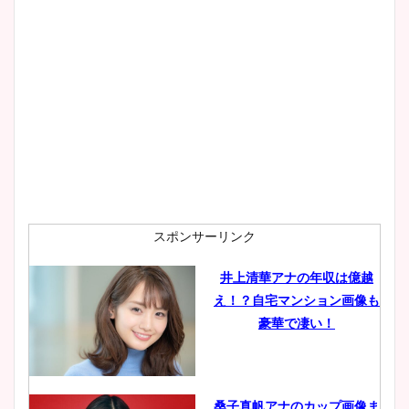
スポンサーリンク
井上清華アナの年収は億越
え！？自宅マンション画像も
豪華で凄い！
桑子真帆アナのカップ画像ま