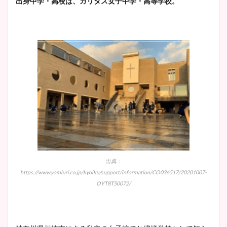
出身中学・高校は、カリタス女子中学・高等学校。
ニット衣装まとめ！美足の筋
肉も凄い！
鈴木唯の太ってた時の体重が
ヤバすぎww原因や痩せたダ
イエット方は？昔と現在を画
像比較！
豊島実季アナのカップ画像ま
とめ！美脚や水着姿に年齢も
調査！
出典：
https://www.yomiuri.co.jp/kyoiku/support/information/CO036517/20201007-
OYT8T50072/
宇賀神メグアナのニット画像
まとめ！足も美脚でカップも