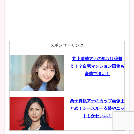
安藤萌々アナのカップ画像や
ニット衣装まとめ！美足の筋
肉も凄い！
スポンサーリンク
井上清華アナの年収は億越
え！？自宅マンション画像も
鈴木唯の太ってた時の体重が
豪華で凄い！
ヤバすぎww原因や痩せたダ
イエット方は？昔と現在を画
像比較！
桑子真帆アナのカップ画像ま
とめ！シースルー衣装やニッ
豊島実季アナのカップ画像ま
トもかわいい！
とめ！美脚や水着姿に年齢も
調査！