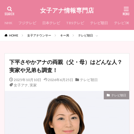
女子アナ情報専門店
NHK
フジテレビ
日本テレビ
TBSテレビ
テレビ朝日
テレビ東京
HOME
女子アナウンサー
キー局
テレビ朝日
下平さやかアナの両親（父・母）はどんな人？
実家や兄弟も調査！
2025年10月10日
2026年6月25日
テレビ朝日
女子アナ
,
実家
テレビ朝日