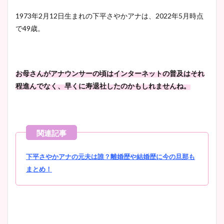
宇賀神メグアナのニット画像
1973年2月12日生まれの下平さやかアナは、2022年5月時点
まとめ！足も美脚でカップも
で49歳。
凄い！
お母さんがアナウンサーの頃はインターネットの普及はそれ
池谷実悠アナのメガネ画像が
程進んでなく、早くに寿退社したのかもしれませんね。
かわいい！カップや水着姿も
まとめた！
下平さやかアナの元夫は誰？離婚歴や結婚歴に今の旦那も
まとめ！