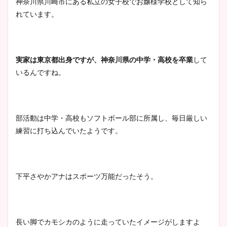
神奈川県川崎市にある私立の女子校でお嬢様学校として知ら
凄い！
れています。
池谷実悠アナのメガネ画像が
実家は東京都出身ですが、神奈川県の中学・高校を卒業
して
かわいい！カップや水着姿も
いるんですね。
まとめた！
部活動は中学・高校もソフトボール部に所属し、毎日厳しい
練習に打ち込んでいたようです。
下平さやかアナはスポーツ万能だったそう。
長い脚でカモシカのように走っていたイメージがしますよ