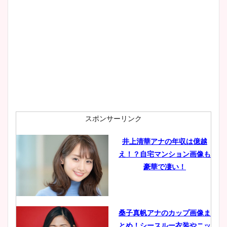
スポンサーリンク
井上清華アナの年収は億越
え！？自宅マンション画像も
豪華で凄い！
桑子真帆アナのカップ画像ま
とめ！シースルー衣装やニッ