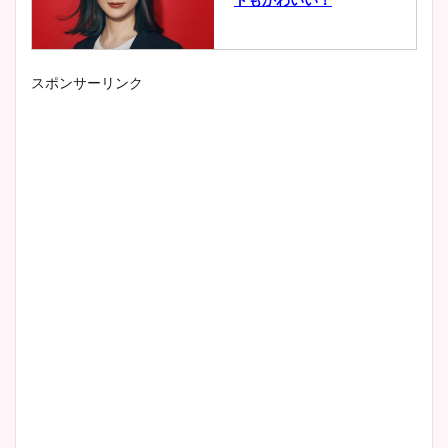
スポンサーリンク
小室瑛莉子のカップ画像まと
め！足が美脚でニット衣装も
かわいい！
清水麻椰アナのかわいい画
像！身長やカップ、同期や
wikiプロフもチェック！
大家彩香アナのかわいいカッ
プ画像まとめ！同期や実家に
wikiプロフも！