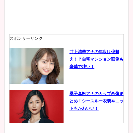
安藤萌々アナのカップ画像や
ニット衣装まとめ！美足の筋
肉も凄い！
スポンサーリンク
井上清華アナの年収は億越
え！？自宅マンション画像も
鈴木唯の太ってた時の体重が
豪華で凄い！
ヤバすぎww原因や痩せたダ
イエット方は？昔と現在を画
像比較！
桑子真帆アナのカップ画像ま
とめ！シースルー衣装やニッ
豊島実季アナのカップ画像ま
トもかわいい！
とめ！美脚や水着姿に年齢も
調査！