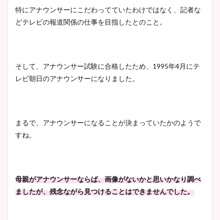
特にアナウンサーにこだわってていたわけではなく、記者な
安藤萌々アナのカップ画像や
どテレビの報道関係の仕事を目指したとのこと。
ニット衣装まとめ！美足の筋
肉も凄い！
そして、アナウンサー試験に合格したため、1995年4月にテ
レビ朝日のアナウンサーになりました。
鈴木唯の太ってた時の体重が
ヤバすぎww原因や痩せたダ
イエット方は？昔と現在を画
像比較！
まるで、アナウンサーになることが決まっていたかのようで
すね。
豊島実季アナのカップ画像ま
とめ！美脚や水着姿に年齢も
調査！
母親がアナウンサーならば、画像がないかと思いかなり調べ
ましたが、残念ながら見つけることはできませんでした。