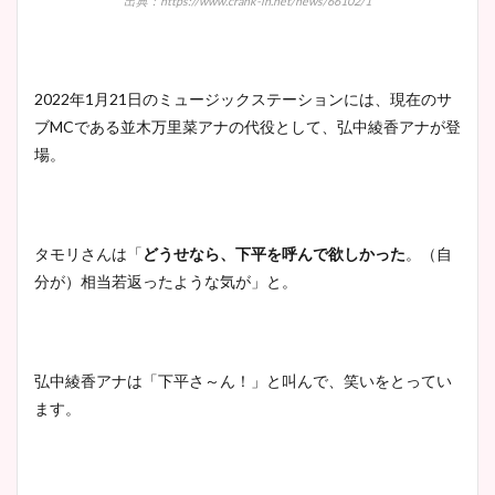
出典：https://www.crank-in.net/news/66102/1
2022年1月21日のミュージックステーションには、現在のサ
ブMCである並木万里菜アナの代役として、弘中綾香アナが登
場。
タモリさんは「
どうせなら、下平を呼んで欲しかった
。（自
分が）相当若返ったような気が」と。
弘中綾香アナは「下平さ～ん！」と叫んで、笑いをとってい
ます。