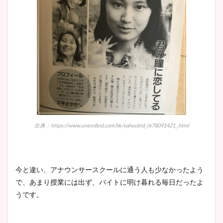
出典：https://www.uneedbid.com.hk/yahoobid_l678091421_.html
今と違い、アナウンサースクールに通う人も少なかったよう
で、あまり授業には出ず、バイトに明け暮れる毎日だったよ
うです。