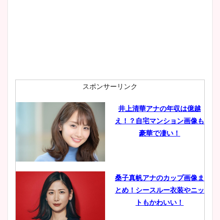
wikiプロフも！
安藤萌々アナのカップ画像や
ニット衣装まとめ！美足の筋
肉も凄い！
スポンサーリンク
井上清華アナの年収は億越
え！？自宅マンション画像も
鈴木唯の太ってた時の体重が
豪華で凄い！
ヤバすぎww原因や痩せたダ
イエット方は？昔と現在を画
像比較！
桑子真帆アナのカップ画像ま
とめ！シースルー衣装やニッ
豊島実季アナのカップ画像ま
トもかわいい！
とめ！美脚や水着姿に年齢も
調査！