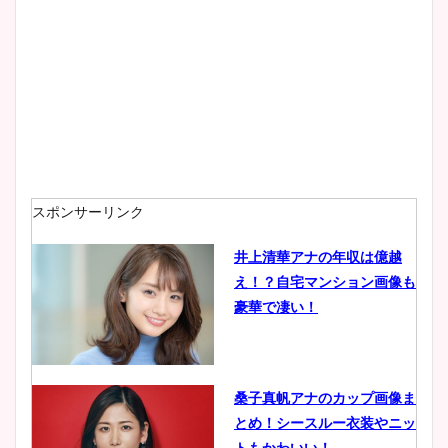
スポンサーリンク
井上清華アナの年収は億越
え！？自宅マンション画像も
豪華で凄い！
桑子真帆アナのカップ画像ま
とめ！シースルー衣装やニッ
トもかわいい！