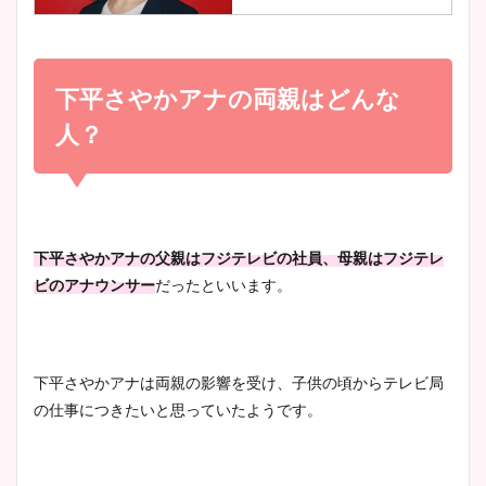
小室瑛莉子のカップ画像まと
め！足が美脚でニット衣装も
下平さやかアナの両親はどんな
宇賀神メグアナのニット画像
かわいい！
まとめ！足も美脚でカップも
人？
凄い！
清水麻椰アナのかわいい画
像！身長やカップ、同期や
池谷実悠アナのメガネ画像が
下平さやかアナの父親はフジテレビの社員、母親はフジテレ
wikiプロフもチェック！
かわいい！カップや水着姿も
ビのアナウンサー
だったといいます。
まとめた！
大家彩香アナのかわいいカッ
下平さやかアナは両親の影響を受け、子供の頃からテレビ局
プ画像まとめ！同期や実家に
の仕事につきたいと思っていたようです。
wikiプロフも！