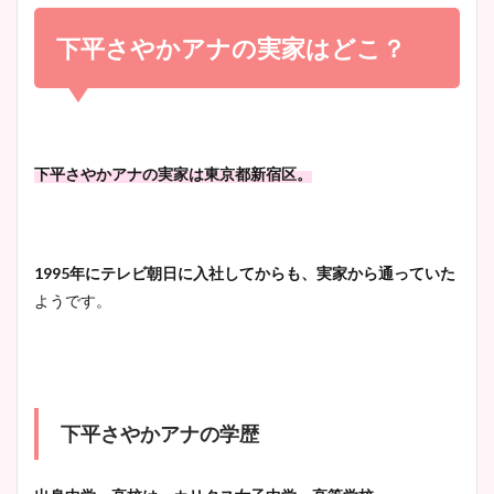
小室瑛莉子のカップ画像まと
め！足が美脚でニット衣装も
下平さやかアナの実家はどこ？
宇賀神メグアナのニット画像
かわいい！
まとめ！足も美脚でカップも
凄い！
清水麻椰アナのかわいい画
下平さやかアナの実家は東京都新宿区。
像！身長やカップ、同期や
池谷実悠アナのメガネ画像が
wikiプロフもチェック！
かわいい！カップや水着姿も
まとめた！
1995年にテレビ朝日に入社してからも、実家から通っていた
ようです。
大家彩香アナのかわいいカッ
プ画像まとめ！同期や実家に
wikiプロフも！
下平さやかアナの学歴
安藤萌々アナのカップ画像や