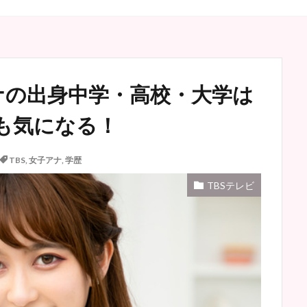
ナの出身中学・高校・大学は
も気になる！
TBS
,
女子アナ
,
学歴
TBSテレビ