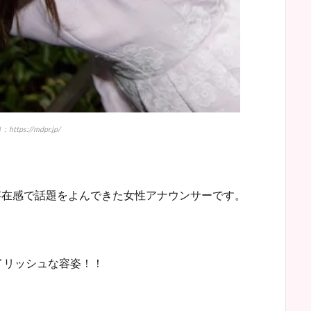
https://mdpr.jp/
な存在感で話題をよんできた女性アナウンサーです。
イリッシュな容姿！！