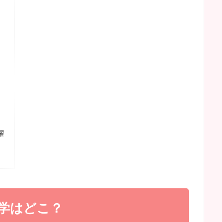
躍
学はどこ？