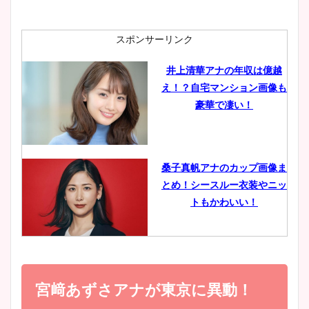
ニット衣装まとめ！美足の筋
肉も凄い！
スポンサーリンク
井上清華アナの年収は億越
え！？自宅マンション画像も
鈴木唯の太ってた時の体重が
豪華で凄い！
ヤバすぎww原因や痩せたダ
イエット方は？昔と現在を画
像比較！
桑子真帆アナのカップ画像ま
とめ！シースルー衣装やニッ
豊島実季アナのカップ画像ま
トもかわいい！
とめ！美脚や水着姿に年齢も
調査！
小室瑛莉子のカップ画像まと
め！足が美脚でニット衣装も
宮﨑あずさアナが東京に異動！
宇賀神メグアナのニット画像
かわいい！
まとめ！足も美脚でカップも