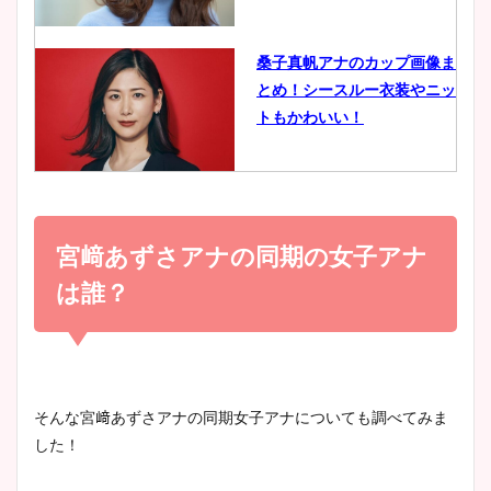
イエット方は？昔と現在を画
像比較！
桑子真帆アナのカップ画像ま
とめ！シースルー衣装やニッ
豊島実季アナのカップ画像ま
トもかわいい！
とめ！美脚や水着姿に年齢も
調査！
小室瑛莉子のカップ画像まと
め！足が美脚でニット衣装も
宮﨑あずさアナの同期の女子アナ
宇賀神メグアナのニット画像
かわいい！
まとめ！足も美脚でカップも
は誰？
凄い！
清水麻椰アナのかわいい画
像！身長やカップ、同期や
池谷実悠アナのメガネ画像が
そんな宮﨑あずさアナの同期女子アナについても調べてみま
wikiプロフもチェック！
かわいい！カップや水着姿も
した！
まとめた！