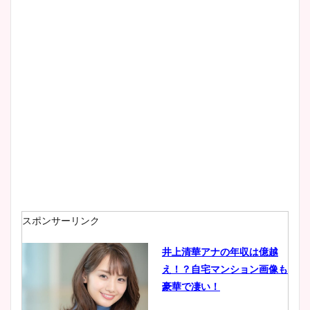
wikiプロフもチェック！
大家彩香アナのかわいいカッ
プ画像まとめ！同期や実家に
wikiプロフも！
安藤萌々アナのカップ画像や
ニット衣装まとめ！美足の筋
肉も凄い！
スポンサーリンク
井上清華アナの年収は億越
え！？自宅マンション画像も
鈴木唯の太ってた時の体重が
豪華で凄い！
ヤバすぎww原因や痩せたダ