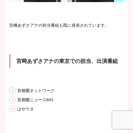
ヤバすぎww原因や痩せたダ
イエット方は？昔と現在を画
像比較！
宮﨑あずさアナの担当番組も既に発表されています。
豊島実季アナのカップ画像ま
とめ！美脚や水着姿に年齢も
調査！
宮﨑あずさアナの東京での担当、出演番組
宇賀神メグアナのニット画像
まとめ！足も美脚でカップも
首都圏ネットワーク
凄い！
首都圏ニュース845
はやウタ
池谷実悠アナのメガネ画像が
かわいい！カップや水着姿も