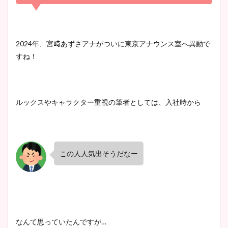
凄い！
清水麻椰アナのかわいい画
2024年、宮﨑あずさアナがついに東京アナウンス室へ異動で
像！身長やカップ、同期や
すね！
池谷実悠アナのメガネ画像が
wikiプロフもチェック！
かわいい！カップや水着姿も
まとめた！
ルックスやキャラクター重視の筆者としては、入社時から
大家彩香アナのかわいいカッ
プ画像まとめ！同期や実家に
wikiプロフも！
この人人気出そうだなー
安藤萌々アナのカップ画像や
ニット衣装まとめ！美足の筋
肉も凄い！
なんて思っていたんですが…