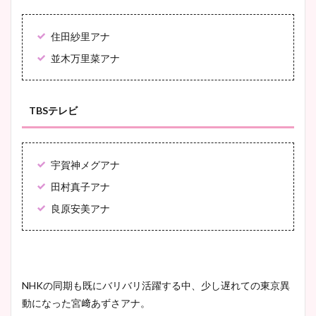
住田紗里アナ
並木万里菜アナ
TBSテレビ
宇賀神メグアナ
田村真子アナ
良原安美アナ
NHKの同期も既にバリバリ活躍する中、少し遅れての東京異
動になった宮﨑あずさアナ。