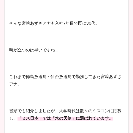
鈴木唯の太ってた時の体重が
そんな宮﨑あずさアナも入社7年目で既に30代。
ヤバすぎww原因や痩せたダ
イエット方は？昔と現在を画
像比較！
時が立つのは早いですね…
豊島実季アナのカップ画像ま
とめ！美脚や水着姿に年齢も
調査！
これまで徳島放送局・仙台放送局で勤務してきた宮﨑あずさ
アナ。
宇賀神メグアナのニット画像
まとめ！足も美脚でカップも
冒頭でも紹介しましたが、大学時代は数々のミスコンに応募
凄い！
し、
「ミス日本」では「水の天使」に選ばれています。