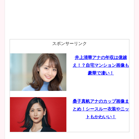
スポンサーリンク
井上清華アナの年収は億越
え！？自宅マンション画像も
豪華で凄い！
桑子真帆アナのカップ画像ま
とめ！シースルー衣装やニッ
トもかわいい！