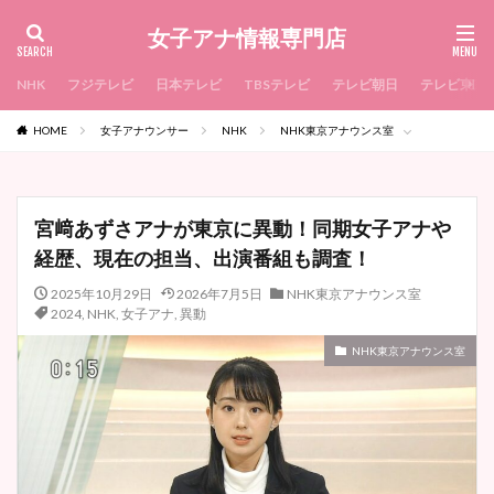
女子アナ情報専門店
NHK
フジテレビ
日本テレビ
TBSテレビ
テレビ朝日
テレビ東京
HOME
女子アナウンサー
NHK
NHK東京アナウンス室
宮﨑あずさアナが東京に異動！同期女子アナや
経歴、現在の担当、出演番組も調査！
2025年10月29日
2026年7月5日
NHK東京アナウンス室
2024
,
NHK
,
女子アナ
,
異動
NHK東京アナウンス室