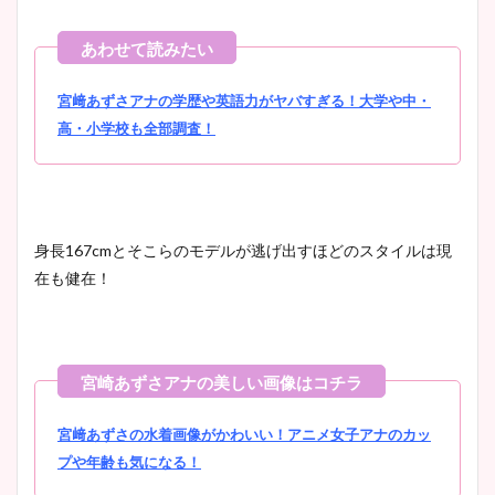
池谷実悠アナのメガネ画像が
かわいい！カップや水着姿も
まとめた！
宮﨑あずさアナの学歴や英語力がヤバすぎる！大学や中・
高・小学校も全部調査！
身長167cmとそこらのモデルが逃げ出すほどのスタイルは現
在も健在！
宮﨑あずさの水着画像がかわいい！アニメ女子アナのカッ
プや年齢も気になる！