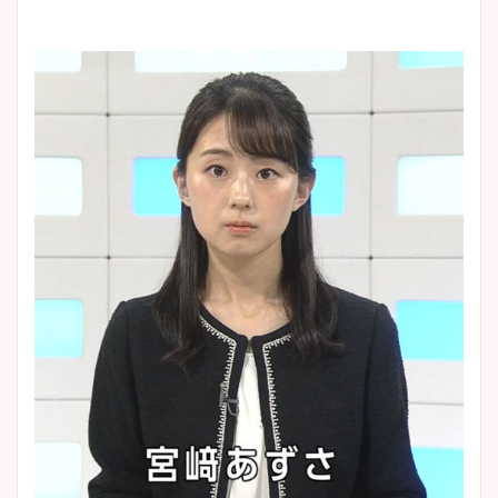
清水麻椰アナのかわいい画
像！身長やカップ、同期や
池谷実悠アナのメガネ画像が
wikiプロフもチェック！
かわいい！カップや水着姿も
まとめた！
大家彩香アナのかわいいカッ
プ画像まとめ！同期や実家に
wikiプロフも！
安藤萌々アナのカップ画像や
ニット衣装まとめ！美足の筋
肉も凄い！
鈴木唯の太ってた時の体重が