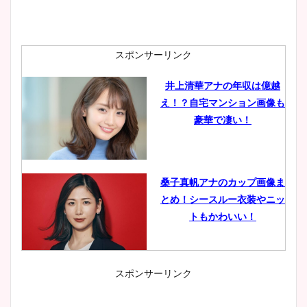
スポンサーリンク
井上清華アナの年収は億越
え！？自宅マンション画像も
豪華で凄い！
桑子真帆アナのカップ画像ま
とめ！シースルー衣装やニッ
トもかわいい！
スポンサーリンク
小室瑛莉子のカップ画像まと
め！足が美脚でニット衣装も