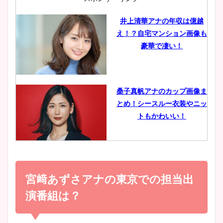
井上清華アナの年収は億越
え！？自宅マンション画像も
鈴木唯の太ってた時の体重が
豪華で凄い！
ヤバすぎww原因や痩せたダ
イエット方は？昔と現在を画
像比較！
桑子真帆アナのカップ画像ま
とめ！シースルー衣装やニッ
豊島実季アナのカップ画像ま
トもかわいい！
とめ！美脚や水着姿に年齢も
調査！
小室瑛莉子のカップ画像まと
め！足が美脚でニット衣装も
宮﨑あずさアナの東京での担当出
宇賀神メグアナのニット画像
かわいい！
まとめ！足も美脚でカップも
演番組は？
凄い！