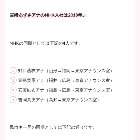
大家彩香アナのかわいいカッ
宮﨑あずさアナのNHK入社は2018年。
プ画像まとめ！同期や実家に
wikiプロフも！
NHKの同期としては下記の4人です。
安藤萌々アナのカップ画像や
ニット衣装まとめ！美足の筋
肉も凄い！
野口葵衣アナ（山形→福岡→東京アナウンス室）
豊島実季アナ（福井→広島→東京アナウンス室）
安藤結衣アナ（福島→広島→東京アナウンス室）
鈴木唯の太ってた時の体重が
吉岡真央アナ（高知→東京アナウンス室）
ヤバすぎww原因や痩せたダ
イエット方は？昔と現在を画
像比較！
民放キー局の同期としては下記の通りです。