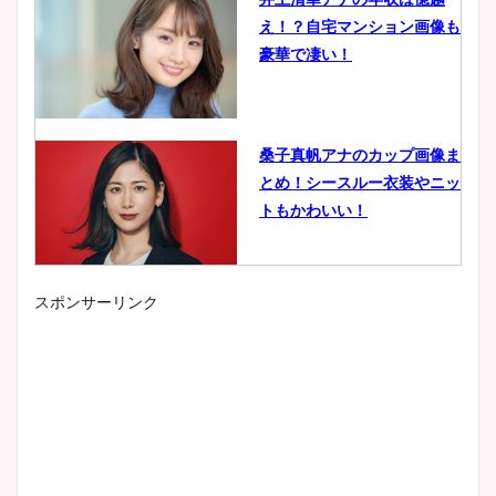
え！？自宅マンション画像も
豪華で凄い！
桑子真帆アナのカップ画像ま
とめ！シースルー衣装やニッ
トもかわいい！
スポンサーリンク
小室瑛莉子のカップ画像まと
め！足が美脚でニット衣装も
かわいい！
清水麻椰アナのかわいい画
像！身長やカップ、同期や