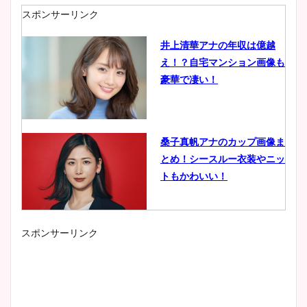
スポンサーリンク
井上清華アナの年収は億越
え！？自宅マンション画像も
豪華で凄い！
桑子真帆アナのカップ画像ま
とめ！シースルー衣装やニッ
トもかわいい！
スポンサーリンク
小室瑛莉子のカップ画像まと
め！足が美脚でニット衣装も
かわいい！