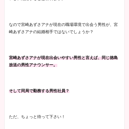
宇賀神メグアナのニット画像
なので宮崎あずさアナが現在の職場環境で出会う男性が、宮
まとめ！足も美脚でカップも
崎あずさアナの結婚相手ではないでしょうか？
凄い！
宮崎あずさアナが現在出会いやすい男性と言えば、同じ徳島
池谷実悠アナのメガネ画像が
放送の男性アナウンサー。
かわいい！カップや水着姿も
まとめた！
そして同局で勤務する男性社員？
ただ、ちょっと待って下さい！