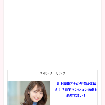
スポンサーリンク
井上清華アナの年収は億越
え！？自宅マンション画像も
豪華で凄い！