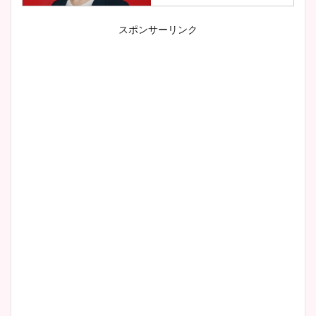
スポンサーリンク
小室瑛莉子のカップ画像まと
め！足が美脚でニット衣装も
かわいい！
清水麻椰アナのかわいい画
像！身長やカップ、同期や
wikiプロフもチェック！
大家彩香アナのかわいいカッ
プ画像まとめ！同期や実家に
wikiプロフも！