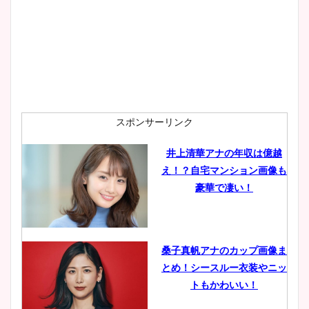
wikiプロフも！
安藤萌々アナのカップ画像や
ニット衣装まとめ！美足の筋
肉も凄い！
スポンサーリンク
井上清華アナの年収は億越
え！？自宅マンション画像も
鈴木唯の太ってた時の体重が
豪華で凄い！
ヤバすぎww原因や痩せたダ
イエット方は？昔と現在を画
像比較！
桑子真帆アナのカップ画像ま
とめ！シースルー衣装やニッ
豊島実季アナのカップ画像ま
トもかわいい！
とめ！美脚や水着姿に年齢も
調査！