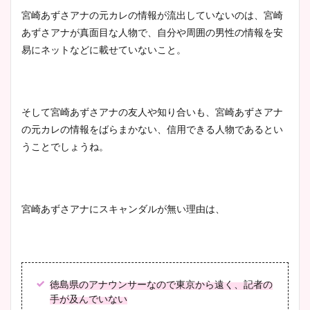
宮崎あずさアナの元カレの情報が流出していないのは、宮崎
あずさアナが真面目な人物で、自分や周囲の男性の情報を安
易にネットなどに載せていないこと。
鈴木唯の太ってた時の体重が
ヤバすぎww原因や痩せたダ
イエット方は？昔と現在を画
像比較！
そして宮崎あずさアナの友人や知り合いも、宮崎あずさアナ
の元カレの情報をばらまかない、信用できる人物であるとい
うことでしょうね。
豊島実季アナのカップ画像ま
とめ！美脚や水着姿に年齢も
調査！
宮崎あずさアナにスキャンダルが無い理由は、
宇賀神メグアナのニット画像
まとめ！足も美脚でカップも
徳島県のアナウンサーなので東京から遠く、記者の
凄い！
手が及んでいない