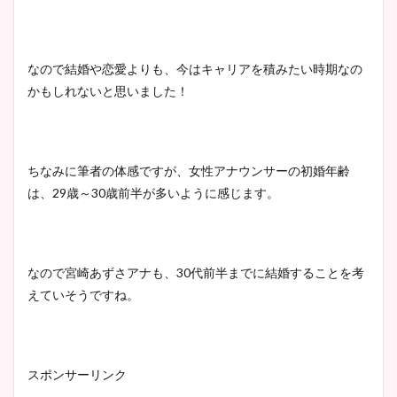
安藤萌々アナのカップ画像や
ニット衣装まとめ！美足の筋
なので結婚や恋愛よりも、今はキャリアを積みたい時期なの
肉も凄い！
かもしれないと思いました！
鈴木唯の太ってた時の体重が
ちなみに筆者の体感ですが、女性アナウンサーの初婚年齢
ヤバすぎww原因や痩せたダ
は、29歳～30歳前半が多いように感じます。
イエット方は？昔と現在を画
像比較！
なので宮崎あずさアナも、30代前半までに結婚することを考
豊島実季アナのカップ画像ま
えていそうですね。
とめ！美脚や水着姿に年齢も
調査！
スポンサーリンク