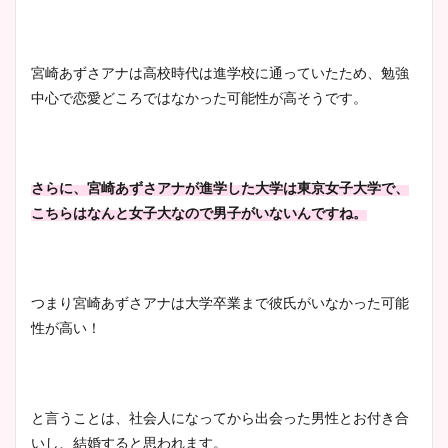
宮崎あずさアナは高校時代は進学校に通っていたため、勉強
安藤萌々アナのカップ画像や
中心で恋愛どころではなかった可能性が高そうです。
ニット衣装まとめ！美足の筋
肉も凄い！
さらに、宮崎あずさアナが進学した大学は東京女子大学で、
こちらはなんと女子大なので男子がいないんですね。
鈴木唯の太ってた時の体重が
ヤバすぎww原因や痩せたダ
イエット方は？昔と現在を画
像比較！
つまり宮崎あずさアナは大学卒業まで彼氏がいなかった可能
性が高い！
豊島実季アナのカップ画像ま
とめ！美脚や水着姿に年齢も
調査！
と言うことは、社会人になってから出会った男性とお付き合
いし、結婚すると思われます。