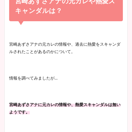
宮崎あずさアナの元カレや熱愛ス
宇賀神メグアナのニット画像
かわいい！
まとめ！足も美脚でカップも
キャンダルは？
凄い！
清水麻椰アナのかわいい画
像！身長やカップ、同期や
池谷実悠アナのメガネ画像が
宮崎あずさアナの元カレの情報や、過去に熱愛をスキャンダ
wikiプロフもチェック！
かわいい！カップや水着姿も
ルされたことがあるのかについて。
まとめた！
大家彩香アナのかわいいカッ
情報を調べてみましたが…
プ画像まとめ！同期や実家に
wikiプロフも！
宮崎あずさアナに元カレの情報や、熱愛スキャンダルは無い
ようです。
安藤萌々アナのカップ画像や
ニット衣装まとめ！美足の筋
肉も凄い！