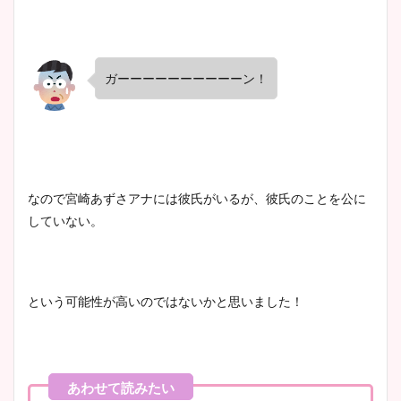
像比較！
豊島実季アナのカップ画像ま
ガーーーーーーーーーーン！
とめ！美脚や水着姿に年齢も
調査！
宇賀神メグアナのニット画像
なので宮崎あずさアナには彼氏がいるが、彼氏のことを公に
まとめ！足も美脚でカップも
していない。
凄い！
という可能性が高いのではないかと思いました！
池谷実悠アナのメガネ画像が
かわいい！カップや水着姿も
まとめた！