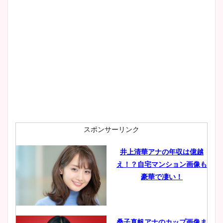
スポンサーリンク
井上清華アナの年収は億越
え！？自宅マンション画像も
豪華で凄い！
桑子真帆アナのカップ画像ま