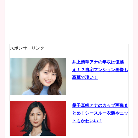
スポンサーリンク
井上清華アナの年収は億越
え！？自宅マンション画像も
豪華で凄い！
桑子真帆アナのカップ画像ま
とめ！シースルー衣装やニッ
トもかわいい！