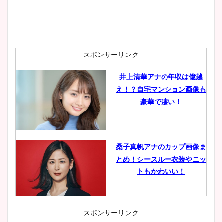
スポンサーリンク
井上清華アナの年収は億越
え！？自宅マンション画像も
豪華で凄い！
桑子真帆アナのカップ画像ま
とめ！シースルー衣装やニッ
トもかわいい！
スポンサーリンク
小室瑛莉子のカップ画像まと