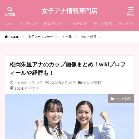
女子アナ情報専門店
NHK
フジテレビ
日本テレビ
TBSテレビ
テレビ朝日
テレビ東京
HOME
女子アナウンサー
キー局
テレビ朝日
松岡朱里アナのカップ画像まとめ！wikiプロフ
ィールや経歴も！
2025年11月12日
2026年6月26日
テレビ朝日
2024
,
女子アナ
テレビ朝日