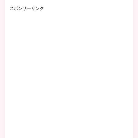
スポンサーリンク
小室瑛莉子のカップ画像まと
め！足が美脚でニット衣装も
かわいい！
清水麻椰アナのかわいい画
像！身長やカップ、同期や
wikiプロフもチェック！
大家彩香アナのかわいいカッ
プ画像まとめ！同期や実家に
wikiプロフも！