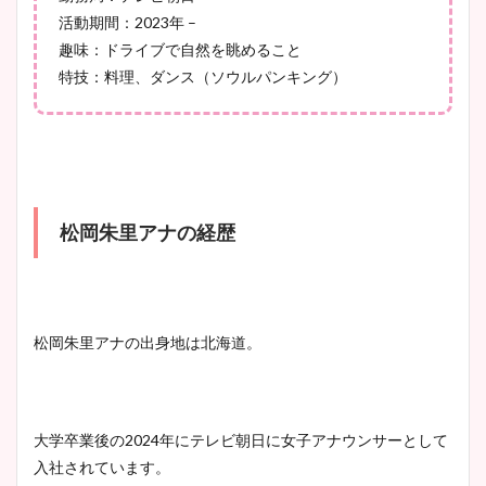
活動期間：2023年 –
鈴木唯の太ってた時の体重が
趣味：ドライブで自然を眺めること
ヤバすぎww原因や痩せたダ
特技：料理、ダンス（ソウルパンキング）
イエット方は？昔と現在を画
像比較！
豊島実季アナのカップ画像ま
とめ！美脚や水着姿に年齢も
松岡朱里アナの経歴
調査！
宇賀神メグアナのニット画像
松岡朱里アナの出身地は北海道。
まとめ！足も美脚でカップも
凄い！
大学卒業後の2024年にテレビ朝日に女子アナウンサーとして
入社されています。
池谷実悠アナのメガネ画像が