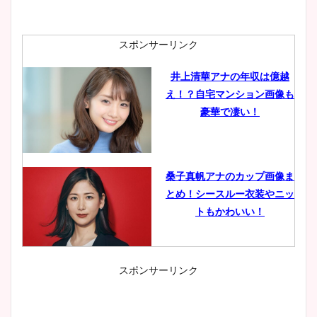
スポンサーリンク
井上清華アナの年収は億越
え！？自宅マンション画像も
豪華で凄い！
桑子真帆アナのカップ画像ま
とめ！シースルー衣装やニッ
トもかわいい！
スポンサーリンク
小室瑛莉子のカップ画像まと
め！足が美脚でニット衣装も
かわいい！