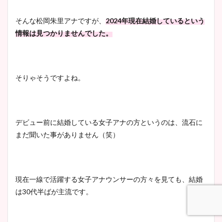
清水麻椰アナのかわいい画
像！身長やカップ、同期や
池谷実悠アナのメガネ画像が
そんな松岡朱里アナですが、
2024年現在結婚しているという
wikiプロフもチェック！
かわいい！カップや水着姿も
情報は見つかりませんでした。
まとめた！
大家彩香アナのかわいいカッ
そりゃそうですよね。
プ画像まとめ！同期や実家に
wikiプロフも！
デビュー前に結婚している女子アナの方というのは、流石に
まだ聞いた事がありません（笑）
安藤萌々アナのカップ画像や
ニット衣装まとめ！美足の筋
肉も凄い！
現在一線で活躍する女子アナウンサーの方々を見ても、結婚
は30代半ばが主流です。
鈴木唯の太ってた時の体重が