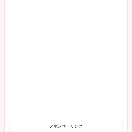
清水麻椰アナのかわいい画
像！身長やカップ、同期や
wikiプロフもチェック！
大家彩香アナのかわいいカッ
プ画像まとめ！同期や実家に
wikiプロフも！
安藤萌々アナのカップ画像や
ニット衣装まとめ！美足の筋
肉も凄い！
スポンサーリンク