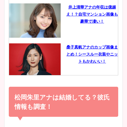
井上清華アナの年収は億越
え！？自宅マンション画像も
鈴木唯の太ってた時の体重が
豪華で凄い！
ヤバすぎww原因や痩せたダ
イエット方は？昔と現在を画
像比較！
桑子真帆アナのカップ画像ま
とめ！シースルー衣装やニッ
豊島実季アナのカップ画像ま
トもかわいい！
とめ！美脚や水着姿に年齢も
調査！
小室瑛莉子のカップ画像まと
め！足が美脚でニット衣装も
松岡朱里アナは結婚してる？彼氏
宇賀神メグアナのニット画像
かわいい！
まとめ！足も美脚でカップも
情報も調査！
凄い！