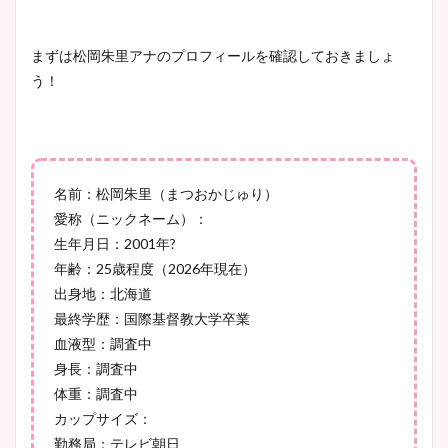
清水麻椰アナのかわいい画
まずは松岡朱里アナのプロフィールを確認しておきましょ
像！身長やカップ、同期や
う！
池谷実悠アナのメガネ画像が
wikiプロフもチェック！
かわいい！カップや水着姿も
まとめた！
大家彩香アナのかわいいカッ
名前：松岡朱里（まつおかじゅり）
プ画像まとめ！同期や実家に
愛称（ニックネーム）：
wikiプロフも！
生年月日：2001年?
年齢：25歳程度（2026年現在）
出身地：北海道
最終学歴：国際基督教大学卒業
安藤萌々アナのカップ画像や
血液型：調査中
ニット衣装まとめ！美足の筋
身長：調査中
肉も凄い！
体重：調査中
カップサイズ：
勤務局：テレビ朝日