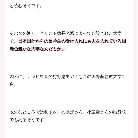
と読むそうです。
鈴木唯の太ってた時の体重が
ヤバすぎww原因や痩せたダ
その名の通り、キリスト教長老派によって創設された大学
イエット方は？昔と現在を画
で、
日本国外からの留学生の受け入れにも力を入れている国
像比較！
際色豊かな大学なんだとか。
豊島実季アナのカップ画像ま
とめ！美脚や水着姿に年齢も
因みに、テレビ東京の狩野恵里アナもこの国際基督教大学出
調査！
身。
宇賀神メグアナのニット画像
以外なところでは眞子さまの旦那さん、小室圭さんの出身校
まとめ！足も美脚でカップも
でもあるそうです。
凄い！