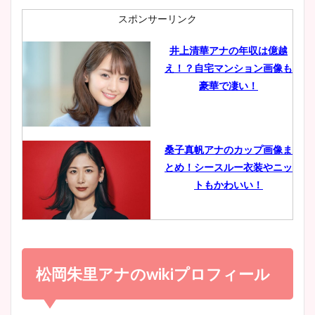
肉も凄い！
スポンサーリンク
井上清華アナの年収は億越
え！？自宅マンション画像も
鈴木唯の太ってた時の体重が
豪華で凄い！
ヤバすぎww原因や痩せたダ
イエット方は？昔と現在を画
像比較！
桑子真帆アナのカップ画像ま
とめ！シースルー衣装やニッ
豊島実季アナのカップ画像ま
トもかわいい！
とめ！美脚や水着姿に年齢も
調査！
小室瑛莉子のカップ画像まと
め！足が美脚でニット衣装も
松岡朱里アナのwikiプロフィール
宇賀神メグアナのニット画像
かわいい！
まとめ！足も美脚でカップも
凄い！