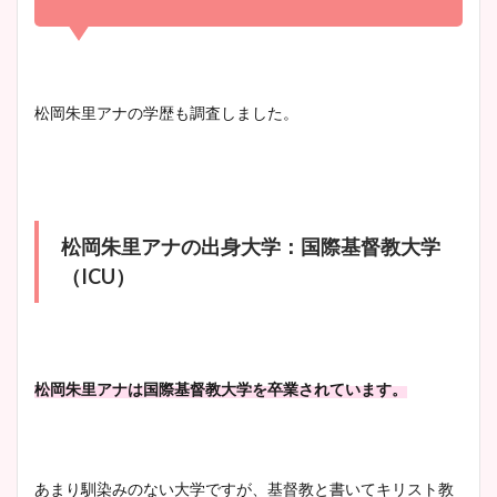
かわいい！
まとめ！足も美脚でカップも
凄い！
清水麻椰アナのかわいい画
松岡朱里アナの学歴も調査しました。
像！身長やカップ、同期や
池谷実悠アナのメガネ画像が
wikiプロフもチェック！
かわいい！カップや水着姿も
まとめた！
松岡朱里アナの出身大学：国際基督教大学
大家彩香アナのかわいいカッ
（ICU）
プ画像まとめ！同期や実家に
wikiプロフも！
松岡朱里アナは国際基督教大学を卒業されています。
安藤萌々アナのカップ画像や
ニット衣装まとめ！美足の筋
肉も凄い！
あまり馴染みのない大学ですが、基督教と書いてキリスト教