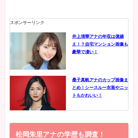
安藤萌々アナのカップ画像や
ニット衣装まとめ！美足の筋
肉も凄い！
スポンサーリンク
井上清華アナの年収は億越
え！？自宅マンション画像も
鈴木唯の太ってた時の体重が
豪華で凄い！
ヤバすぎww原因や痩せたダ
イエット方は？昔と現在を画
像比較！
桑子真帆アナのカップ画像ま
とめ！シースルー衣装やニッ
豊島実季アナのカップ画像ま
トもかわいい！
とめ！美脚や水着姿に年齢も
調査！
小室瑛莉子のカップ画像まと
め！足が美脚でニット衣装も
松岡朱里アナの学歴も調査！
宇賀神メグアナのニット画像