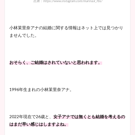
鈴木唯の太ってた時の体重が
出典：https://www.instagram.com/marina.k_fbs/
ヤバすぎww原因や痩せたダ
イエット方は？昔と現在を画
像比較！
小林茉里奈アナの結婚に関する情報はネット上では見つかり
ませんでした。
豊島実季アナのカップ画像ま
とめ！美脚や水着姿に年齢も
調査！
おそらく、ご結婚はされていないと思われます。
宇賀神メグアナのニット画像
1996年生まれの小林茉里奈アナ。
まとめ！足も美脚でカップも
凄い！
2022年現在で26歳と、
女子アナでは無くとも結婚を考えるの
はまだ早い感じはしますよね。
池谷実悠アナのメガネ画像が