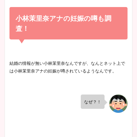
小室瑛莉子のカップ画像まと
め！足が美脚でニット衣装も
小林茉里奈アナの妊娠の噂も調
宇賀神メグアナのニット画像
かわいい！
まとめ！足も美脚でカップも
査！
凄い！
清水麻椰アナのかわいい画
像！身長やカップ、同期や
池谷実悠アナのメガネ画像が
結婚の情報が無い小林茉里奈なんですが、なんとネット上で
wikiプロフもチェック！
かわいい！カップや水着姿も
は小林茉里奈アナの妊娠が噂されているようなんです。
まとめた！
大家彩香アナのかわいいカッ
プ画像まとめ！同期や実家に
なぜ？！
wikiプロフも！