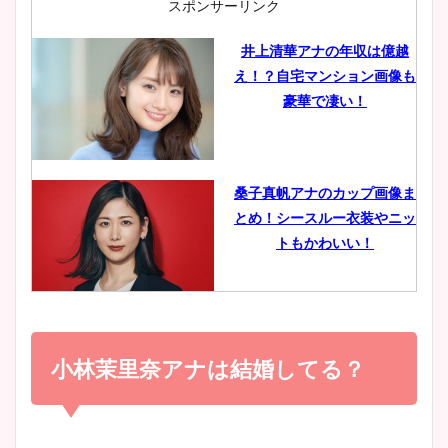
スポンサーリンク
井上清華アナの年収は億越
え！？自宅マンション画像も
鈴木唯の太ってた時の体重が
豪華で凄い！
ヤバすぎww原因や痩せたダ
イエット方は？昔と現在を画
像比較！
桑子真帆アナのカップ画像ま
とめ！シースルー衣装やニッ
豊島実季アナのカップ画像ま
トもかわいい！
とめ！美脚や水着姿に年齢も
調査！
小室瑛莉子のカップ画像まと
め！足が美脚でニット衣装も
小林茉里奈アナは結婚してる？
宇賀神メグアナのニット画像
かわいい！
まとめ！足も美脚でカップも
凄い！