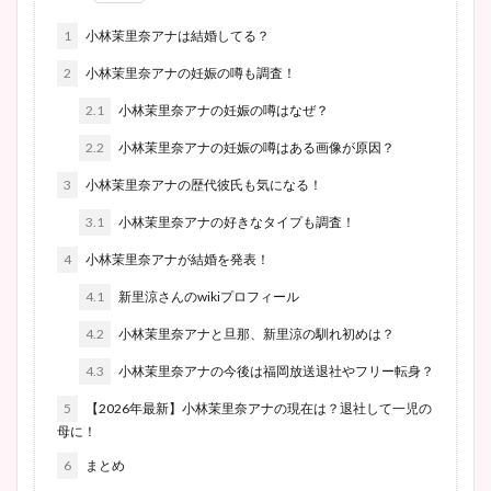
1
小林茉里奈アナは結婚してる？
2
小林茉里奈アナの妊娠の噂も調査！
2.1
小林茉里奈アナの妊娠の噂はなぜ？
2.2
小林茉里奈アナの妊娠の噂はある画像が原因？
3
小林茉里奈アナの歴代彼氏も気になる！
3.1
小林茉里奈アナの好きなタイプも調査！
4
小林茉里奈アナが結婚を発表！
4.1
新里涼さんのwikiプロフィール
4.2
小林茉里奈アナと旦那、新里涼の馴れ初めは？
4.3
小林茉里奈アナの今後は福岡放送退社やフリー転身？
5
【2026年最新】小林茉里奈アナの現在は？退社して一児の
母に！
6
まとめ