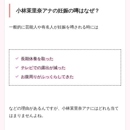
まとめ！足も美脚でカップも
凄い！
小林茉里奈アナの妊娠の噂はなぜ？
一般的に芸能人や有名人が妊娠を噂される時には
池谷実悠アナのメガネ画像が
かわいい！カップや水着姿も
まとめた！
長期休養を取った
テレビでの露出が減った
お腹周りがふっくらしてきた
などの理由があるんですが、小林茉里奈アナにはどれも当て
はまりませんよね。