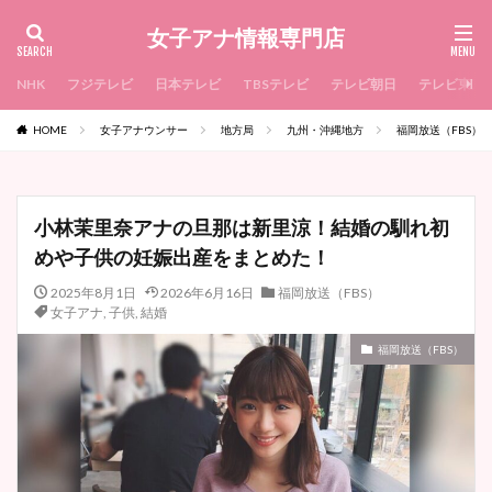
女子アナ情報専門店
NHK
フジテレビ
日本テレビ
TBSテレビ
テレビ朝日
テレビ東京
HOME
女子アナウンサー
地方局
九州・沖縄地方
福岡放送（FBS）
小林茉里奈アナの旦那は新里涼！結婚の馴れ初
めや子供の妊娠出産をまとめた！
2025年8月1日
2026年6月16日
福岡放送（FBS）
女子アナ
,
子供
,
結婚
福岡放送（FBS）