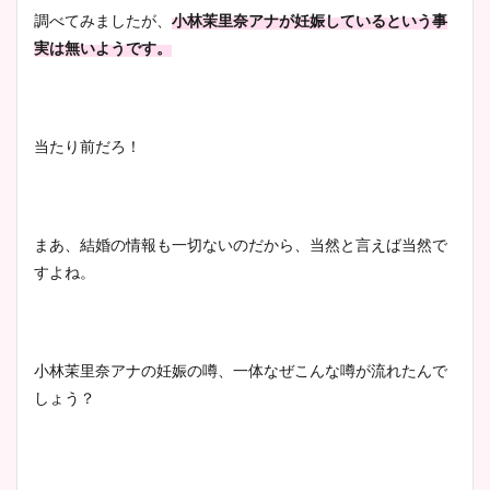
安藤萌々アナのカップ画像や
調べてみましたが、
小林茉里奈アナが妊娠しているという事
ニット衣装まとめ！美足の筋
実は無いようです。
肉も凄い！
当たり前だろ！
鈴木唯の太ってた時の体重が
ヤバすぎww原因や痩せたダ
イエット方は？昔と現在を画
像比較！
まあ、結婚の情報も一切ないのだから、当然と言えば当然で
すよね。
豊島実季アナのカップ画像ま
とめ！美脚や水着姿に年齢も
調査！
小林茉里奈アナの妊娠の噂、一体なぜこんな噂が流れたんで
しょう？
宇賀神メグアナのニット画像