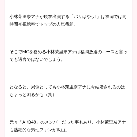
かわいい！カップや水着姿も
まとめた！
小林茉里奈アナが現在出演する「バリはやッ!」は福岡では同
時間帯視聴率でトップの人気番組。
そこでMCを務める小林茉里奈アナは福岡放送のエースと言っ
ても過言ではないでしょう。
となると、局側としても小林茉里奈アナに今結婚されるのは
ちょっと困るかも（笑）
元々「AKB48」のメンバーだった事もあり、小林茉里奈アナ
も熱狂的な男性ファンが沢山。