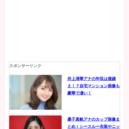
スポンサーリンク
井上清華アナの年収は億越
え！？自宅マンション画像も
豪華で凄い！
桑子真帆アナのカップ画像ま
とめ！シースルー衣装やニッ