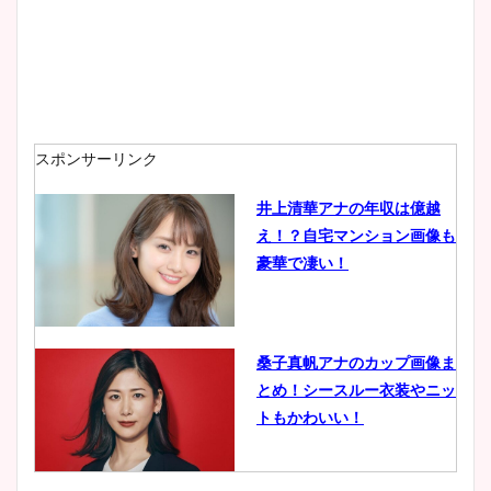
安藤萌々アナのカップ画像や
ニット衣装まとめ！美足の筋
肉も凄い！
スポンサーリンク
井上清華アナの年収は億越
え！？自宅マンション画像も
鈴木唯の太ってた時の体重が
豪華で凄い！
ヤバすぎww原因や痩せたダ
イエット方は？昔と現在を画
像比較！
桑子真帆アナのカップ画像ま
とめ！シースルー衣装やニッ
豊島実季アナのカップ画像ま
トもかわいい！
とめ！美脚や水着姿に年齢も
調査！