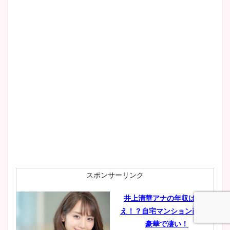
スポンサーリンク
井上清華アナの年収は億越
え！？自宅マンション画像も
豪華で凄い！