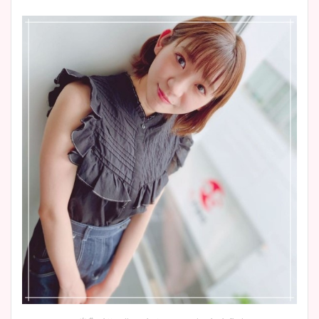
清水麻椰アナのかわいい画
像！身長やカップ、同期や
池谷実悠アナのメガネ画像が
wikiプロフもチェック！
かわいい！カップや水着姿も
まとめた！
大家彩香アナのかわいいカッ
プ画像まとめ！同期や実家に
wikiプロフも！
安藤萌々アナのカップ画像や
ニット衣装まとめ！美足の筋
肉も凄い！