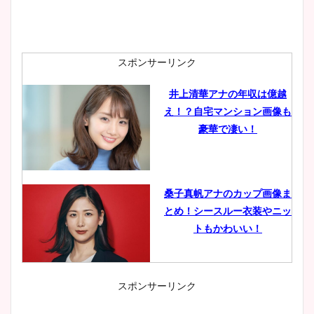
スポンサーリンク
井上清華アナの年収は億越
え！？自宅マンション画像も
豪華で凄い！
桑子真帆アナのカップ画像ま
とめ！シースルー衣装やニッ
トもかわいい！
スポンサーリンク
小室瑛莉子のカップ画像まと
め！足が美脚でニット衣装も