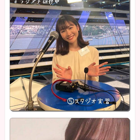
豊島実季アナのカップ画像ま
とめ！美脚や水着姿に年齢も
調査！
宇賀神メグアナのニット画像
まとめ！足も美脚でカップも
凄い！
池谷実悠アナのメガネ画像が
かわいい！カップや水着姿も
まとめた！