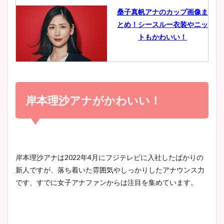
桑子真帆アナのカップ画像ま
とめ！シースルー衣装やニッ
豊島実季アナのカップ画像ま
トもかわいい！
とめ！美脚や水着姿に年齢も
調査！
小室瑛莉子のカップ画像まと
め！足が美脚でニット衣装も
岸本理沙アナがかわいい！
宇賀神メグアナのニット画像
かわいい！
まとめ！足も美脚でカップも
凄い！
清水麻椰アナのかわいい画
岸本理沙アナは2022年4月にフジテレビに入社したばかりの
像！身長やカップ、同期や
新人ですが、落ち着いた雰囲気やしっかりしたアナウンス力
池谷実悠アナのメガネ画像が
wikiプロフもチェック！
です、すでに女子アナファンからは注目を集めています。
かわいい！カップや水着姿も
まとめた！
大家彩香アナのかわいいカッ