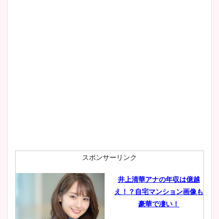
像！身長やカップ、同期や
wikiプロフもチェック！
大家彩香アナのかわいいカッ
プ画像まとめ！同期や実家に
wikiプロフも！
安藤萌々アナのカップ画像や
ニット衣装まとめ！美足の筋
肉も凄い！
スポンサーリンク
井上清華アナの年収は億越
え！？自宅マンション画像も
鈴木唯の太ってた時の体重が
豪華で凄い！
ヤバすぎww原因や痩せたダ