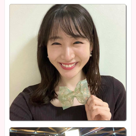
大家彩香アナのかわいいカッ
プ画像まとめ！同期や実家に
wikiプロフも！
安藤萌々アナのカップ画像や
ニット衣装まとめ！美足の筋
肉も凄い！
鈴木唯の太ってた時の体重が
ヤバすぎww原因や痩せたダ
イエット方は？昔と現在を画
像比較！