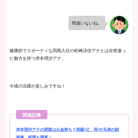
とめ！美脚や水着姿に年齢も
調査！
間違いないね。
宇賀神メグアナのニット画像
まとめ！足も美脚でカップも
健康的でスポーティな同期入社の松崎涼佳アナとは全然違っ
凄い！
た魅力を持つ岸本理沙アナ。
池谷実悠アナのメガネ画像が
今後の活躍が楽しみですね！
かわいい！カップや水着姿も
まとめた！
岸本理沙アナの実家はお金持ち？両親(父・母)や兄弟の顔
画像、経歴も調査！