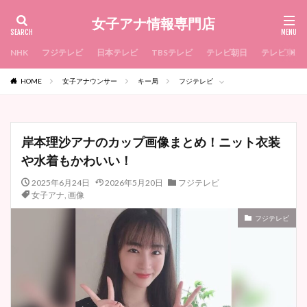
女子アナ情報専門店
NHK
フジテレビ
日本テレビ
TBSテレビ
テレビ朝日
テレビ東京
HOME
女子アナウンサー
キー局
フジテレビ
岸本理沙アナのカップ画像まとめ！ニット衣装
や水着もかわいい！
2025年6月24日
2026年5月20日
フジテレビ
女子アナ
,
画像
フジテレビ