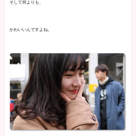
そして何よりも、
プ画像まとめ！同期や実家に
wikiプロフも！
かわいいんですよね。
安藤萌々アナのカップ画像や
ニット衣装まとめ！美足の筋
肉も凄い！
鈴木唯の太ってた時の体重が
ヤバすぎww原因や痩せたダ
イエット方は？昔と現在を画
像比較！
豊島実季アナのカップ画像ま