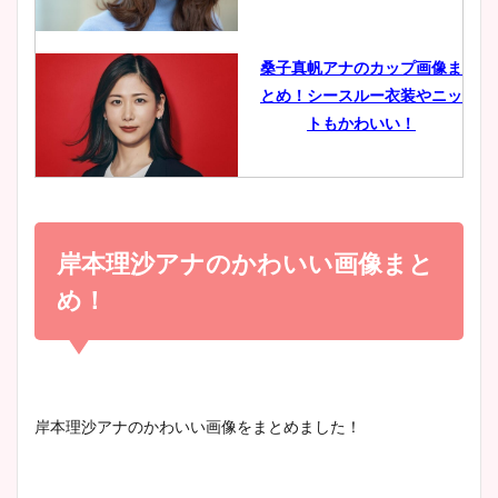
イエット方は？昔と現在を画
像比較！
桑子真帆アナのカップ画像ま
とめ！シースルー衣装やニッ
豊島実季アナのカップ画像ま
トもかわいい！
とめ！美脚や水着姿に年齢も
調査！
小室瑛莉子のカップ画像まと
め！足が美脚でニット衣装も
岸本理沙アナのかわいい画像まと
宇賀神メグアナのニット画像
かわいい！
まとめ！足も美脚でカップも
め！
凄い！
清水麻椰アナのかわいい画
像！身長やカップ、同期や
池谷実悠アナのメガネ画像が
岸本理沙アナのかわいい画像をまとめました！
wikiプロフもチェック！
かわいい！カップや水着姿も
まとめた！