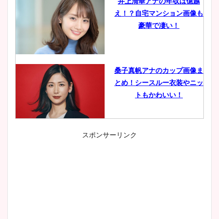
井上清華アナの年収は億越
え！？自宅マンション画像も
豪華で凄い！
桑子真帆アナのカップ画像ま
とめ！シースルー衣装やニッ
トもかわいい！
スポンサーリンク
小室瑛莉子のカップ画像まと
め！足が美脚でニット衣装も
かわいい！
清水麻椰アナのかわいい画