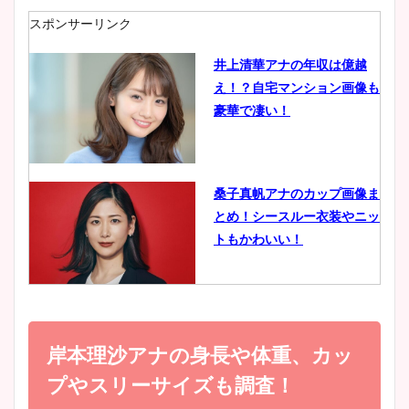
肉も凄い！
スポンサーリンク
井上清華アナの年収は億越
え！？自宅マンション画像も
鈴木唯の太ってた時の体重が
豪華で凄い！
ヤバすぎww原因や痩せたダ
イエット方は？昔と現在を画
像比較！
桑子真帆アナのカップ画像ま
とめ！シースルー衣装やニッ
豊島実季アナのカップ画像ま
トもかわいい！
とめ！美脚や水着姿に年齢も
調査！
小室瑛莉子のカップ画像まと
め！足が美脚でニット衣装も
岸本理沙アナの身長や体重、カッ
宇賀神メグアナのニット画像
かわいい！
まとめ！足も美脚でカップも
プやスリーサイズも調査！
凄い！