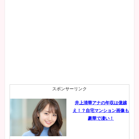
大家彩香アナのかわいいカッ
プ画像まとめ！同期や実家に
wikiプロフも！
安藤萌々アナのカップ画像や
ニット衣装まとめ！美足の筋
肉も凄い！
スポンサーリンク
井上清華アナの年収は億越
え！？自宅マンション画像も
鈴木唯の太ってた時の体重が
豪華で凄い！
ヤバすぎww原因や痩せたダ
イエット方は？昔と現在を画
像比較！