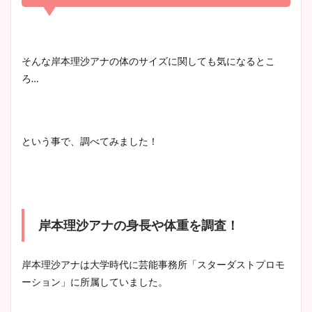
清水麻椰アナのかわいい画
像！身長やカップ、同期や
池谷実悠アナのメガネ画像が
そんな岸本理沙アナの体のサイズに関しても気になるとこ
wikiプロフもチェック！
かわいい！カップや水着姿も
ろ…
まとめた！
大家彩香アナのかわいいカッ
という事で、調べてみました！
プ画像まとめ！同期や実家に
wikiプロフも！
岸本理沙アナの身長や体重を調査！
安藤萌々アナのカップ画像や
ニット衣装まとめ！美足の筋
肉も凄い！
岸本理沙アナは大学時代に芸能事務所「スターダストプロモ
ーション」に所属していました。