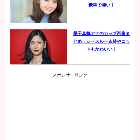
豪華で凄い！
桑子真帆アナのカップ画像ま
とめ！シースルー衣装やニッ
トもかわいい！
スポンサーリンク
小室瑛莉子のカップ画像まと
め！足が美脚でニット衣装も
かわいい！
清水麻椰アナのかわいい画
像！身長やカップ、同期や
wikiプロフもチェック！