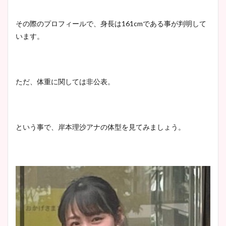
鈴木唯の太ってた時の体重が
その際のプロフィールで、身長は161cmである事が判明して
ヤバすぎww原因や痩せたダ
います。
イエット方は？昔と現在を画
像比較！
ただ、体重に関しては非公表。
豊島実季アナのカップ画像ま
とめ！美脚や水着姿に年齢も
調査！
という事で、岸本理沙アナの体型を見てみましょう。
宇賀神メグアナのニット画像
まとめ！足も美脚でカップも
凄い！
池谷実悠アナのメガネ画像が