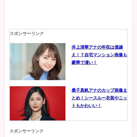
スポンサーリンク
井上清華アナの年収は億越
え！？自宅マンション画像も
豪華で凄い！
桑子真帆アナのカップ画像ま
とめ！シースルー衣装やニッ
トもかわいい！
スポンサーリンク
小室瑛莉子のカップ画像まと