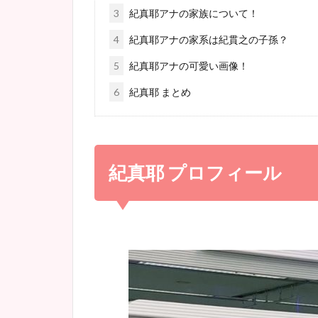
3
紀真耶アナの家族について！
4
紀真耶アナの家系は紀貫之の子孫？
5
紀真耶アナの可愛い画像！
6
紀真耶 まとめ
紀真耶 プロフィール