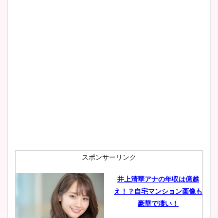
スポンサーリンク
井上清華アナの年収は億越
え！？自宅マンション画像も
豪華で凄い！