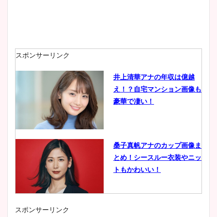
スポンサーリンク
井上清華アナの年収は億越
え！？自宅マンション画像も
豪華で凄い！
桑子真帆アナのカップ画像ま
とめ！シースルー衣装やニッ
トもかわいい！
スポンサーリンク
小室瑛莉子のカップ画像まと