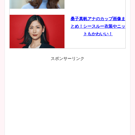
桑子真帆アナのカップ画像ま
とめ！シースルー衣装やニッ
トもかわいい！
スポンサーリンク
小室瑛莉子のカップ画像まと
め！足が美脚でニット衣装も
かわいい！
清水麻椰アナのかわいい画
像！身長やカップ、同期や
wikiプロフもチェック！