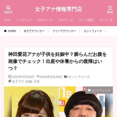
女子アナ情報専門店
NHK
フジテレビ
日本テレビ
TBSテレビ
テレビ朝日
テレビ東京
HOME
女子アナウンサー
フリーアナウンサー
セントフォース
神田愛花アナが子供を妊娠中？膨らんだお腹を
画像でチェック！出産や休養からの復帰はい
つ？
2025年9月26日
2026年6月20日
セントフォース
女子アナ
,
妊娠
,
子供
セントフォース