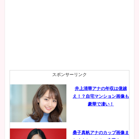
大家彩香アナのかわいいカッ
プ画像まとめ！同期や実家に
wikiプロフも！
安藤萌々アナのカップ画像や
ニット衣装まとめ！美足の筋
肉も凄い！
スポンサーリンク
井上清華アナの年収は億越
え！？自宅マンション画像も
鈴木唯の太ってた時の体重が
豪華で凄い！
ヤバすぎww原因や痩せたダ
イエット方は？昔と現在を画
像比較！
桑子真帆アナのカップ画像ま