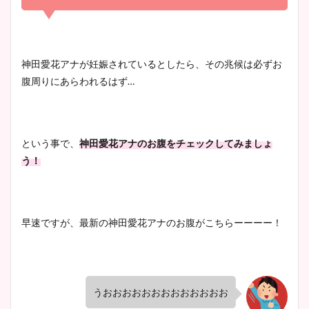
清水麻椰アナのかわいい画
像！身長やカップ、同期や
池谷実悠アナのメガネ画像が
神田愛花アナが妊娠されているとしたら、その兆候は必ずお
wikiプロフもチェック！
かわいい！カップや水着姿も
腹周りにあらわれるはず…
まとめた！
大家彩香アナのかわいいカッ
という事で、
神田愛花アナのお腹をチェックしてみましょ
プ画像まとめ！同期や実家に
う！
wikiプロフも！
早速ですが、最新の神田愛花アナのお腹がこちらーーーー！
安藤萌々アナのカップ画像や
ニット衣装まとめ！美足の筋
肉も凄い！
うおおおおおおおおおおおおお