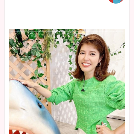
鈴木唯の太ってた時の体重が
ヤバすぎww原因や痩せたダ
イエット方は？昔と現在を画
像比較！
豊島実季アナのカップ画像ま
とめ！美脚や水着姿に年齢も
調査！
宇賀神メグアナのニット画像
まとめ！足も美脚でカップも
凄い！