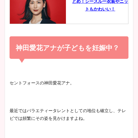
とめ！シースルー衣装やニッ
豊島実季アナのカップ画像ま
トもかわいい！
とめ！美脚や水着姿に年齢も
調査！
小室瑛莉子のカップ画像まと
め！足が美脚でニット衣装も
神田愛花アナが子どもを妊娠中？
宇賀神メグアナのニット画像
かわいい！
まとめ！足も美脚でカップも
凄い！
清水麻椰アナのかわいい画
セントフォースの神田愛花アナ。
像！身長やカップ、同期や
池谷実悠アナのメガネ画像が
wikiプロフもチェック！
かわいい！カップや水着姿も
まとめた！
最近ではバラエティータレントとしての地位も確立し、テレ
ビでは頻繁にその姿を見かけますよね。
大家彩香アナのかわいいカッ
プ画像まとめ！同期や実家に