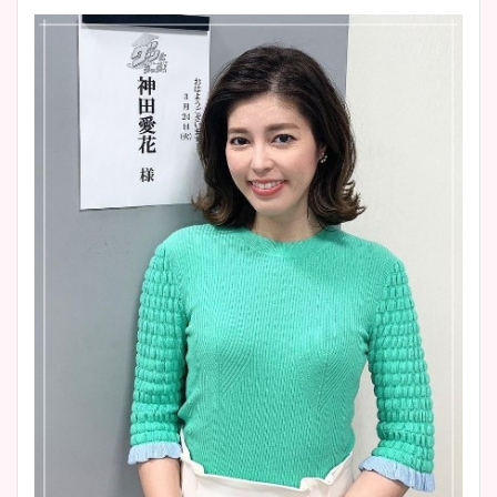
wikiプロフも！
安藤萌々アナのカップ画像や
ニット衣装まとめ！美足の筋
肉も凄い！
鈴木唯の太ってた時の体重が
ヤバすぎww原因や痩せたダ
イエット方は？昔と現在を画
像比較！
豊島実季アナのカップ画像ま
とめ！美脚や水着姿に年齢も
調査！