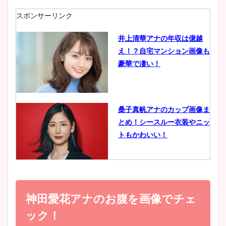
肉も凄い！
スポンサーリンク
井上清華アナの年収は億越
え！？自宅マンション画像も
鈴木唯の太ってた時の体重が
豪華で凄い！
ヤバすぎww原因や痩せたダ
イエット方は？昔と現在を画
像比較！
桑子真帆アナのカップ画像ま
とめ！シースルー衣装やニッ
豊島実季アナのカップ画像ま
トもかわいい！
とめ！美脚や水着姿に年齢も
調査！
小室瑛莉子のカップ画像まと
め！足が美脚でニット衣装も
神田愛花アナのお腹を画像でチェ
宇賀神メグアナのニット画像
かわいい！
まとめ！足も美脚でカップも
ック！
凄い！