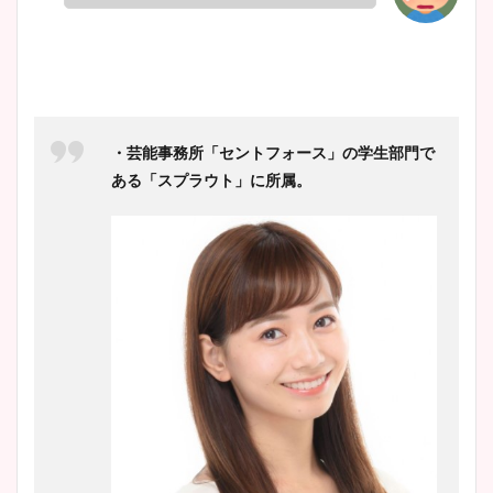
鈴木唯の太ってた時の体重が
ヤバすぎww原因や痩せたダ
イエット方は？昔と現在を画
・芸能事務所「セントフォース」の学生部門で
像比較！
ある「スプラウト」に所属。
豊島実季アナのカップ画像ま
とめ！美脚や水着姿に年齢も
調査！
宇賀神メグアナのニット画像
まとめ！足も美脚でカップも
凄い！