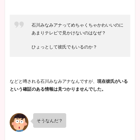
ニット衣装まとめ！美足の筋
肉も凄い！
石川みなみアナってめちゃくちゃかわいいのに
あまりテレビで見かけないのはなぜ？
鈴木唯の太ってた時の体重が
ひょっとして彼氏でもいるのか？
ヤバすぎww原因や痩せたダ
イエット方は？昔と現在を画
像比較！
などと噂される石川みなみアナなんですが、
現在彼氏がいる
豊島実季アナのカップ画像ま
という確証のある情報は見つかりませんでした。
とめ！美脚や水着姿に年齢も
調査！
そうなんだ
？
宇賀神メグアナのニット画像
まとめ！足も美脚でカップも