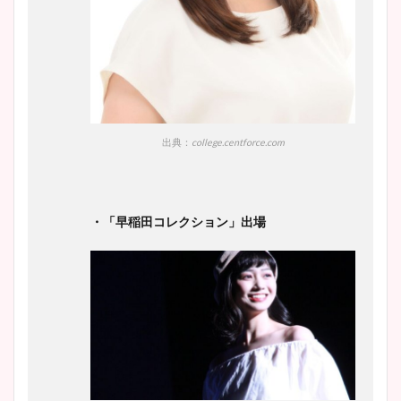
池谷実悠アナのメガネ画像が
かわいい！カップや水着姿も
まとめた！
出典：
college.centforce.com
・「早稲田コレクション」出場