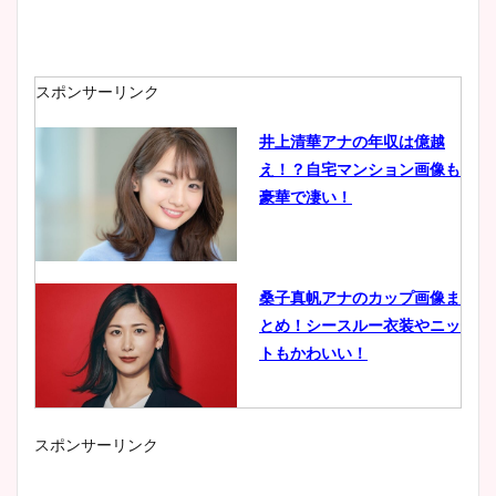
スポンサーリンク
井上清華アナの年収は億越
え！？自宅マンション画像も
豪華で凄い！
桑子真帆アナのカップ画像ま
とめ！シースルー衣装やニッ
トもかわいい！
スポンサーリンク
小室瑛莉子のカップ画像まと
め！足が美脚でニット衣装も