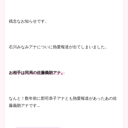
清水麻椰アナのかわいい画
像！身長やカップ、同期や
池谷実悠アナのメガネ画像が
wikiプロフもチェック！
残念なお知らせです。
かわいい！カップや水着姿も
まとめた！
大家彩香アナのかわいいカッ
石川みなみアナについに熱愛報道が出てしまいました。
プ画像まとめ！同期や実家に
wikiプロフも！
お相手は同局の佐藤義朗アナ。
安藤萌々アナのカップ画像や
ニット衣装まとめ！美足の筋
なんと！数年前に郡司恭子アナとも熱愛報道があったあの佐
肉も凄い！
藤義朗アナです…
鈴木唯の太ってた時の体重が