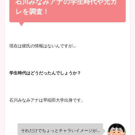
石川みなみアナの学生時代や元カ
宇賀神メグアナのニット画像
かわいい！
まとめ！足も美脚でカップも
レを調査！
凄い！
清水麻椰アナのかわいい画
像！身長やカップ、同期や
池谷実悠アナのメガネ画像が
現在は彼氏の情報はないんですが
…
wikiプロフもチェック！
かわいい！カップや水着姿も
まとめた！
学生時代はどうだったんでしょうか？
大家彩香アナのかわいいカッ
プ画像まとめ！同期や実家に
wikiプロフも！
石川みなみアナは早稲田大学出身です。
安藤萌々アナのカップ画像や
ニット衣装まとめ！美足の筋
それだけでちょっとチャラいイメージが
…
肉も凄い！