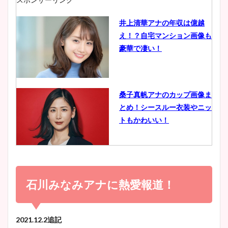
井上清華アナの年収は億越
え！？自宅マンション画像も
鈴木唯の太ってた時の体重が
豪華で凄い！
ヤバすぎww原因や痩せたダ
イエット方は？昔と現在を画
像比較！
桑子真帆アナのカップ画像ま
とめ！シースルー衣装やニッ
豊島実季アナのカップ画像ま
トもかわいい！
とめ！美脚や水着姿に年齢も
調査！
小室瑛莉子のカップ画像まと
め！足が美脚でニット衣装も
石川みなみアナに熱愛報道！
宇賀神メグアナのニット画像
かわいい！
まとめ！足も美脚でカップも
凄い！
2021.12.2追記