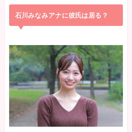
小室瑛莉子のカップ画像まと
め！足が美脚でニット衣装も
石川みなみアナに彼氏は居る？
宇賀神メグアナのニット画像
かわいい！
まとめ！足も美脚でカップも
凄い！
清水麻椰アナのかわいい画
像！身長やカップ、同期や
池谷実悠アナのメガネ画像が
wikiプロフもチェック！
かわいい！カップや水着姿も
まとめた！
大家彩香アナのかわいいカッ
プ画像まとめ！同期や実家に
wikiプロフも！
安藤萌々アナのカップ画像や