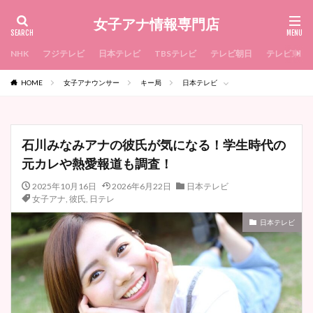
女子アナ情報専門店
NHK
フジテレビ
日本テレビ
TBSテレビ
テレビ朝日
テレビ東京
HOME
女子アナウンサー
キー局
日本テレビ
石川みなみアナの彼氏が気になる！学生時代の
元カレや熱愛報道も調査！
2025年10月16日
2026年6月22日
日本テレビ
女子アナ
,
彼氏
,
日テレ
日本テレビ