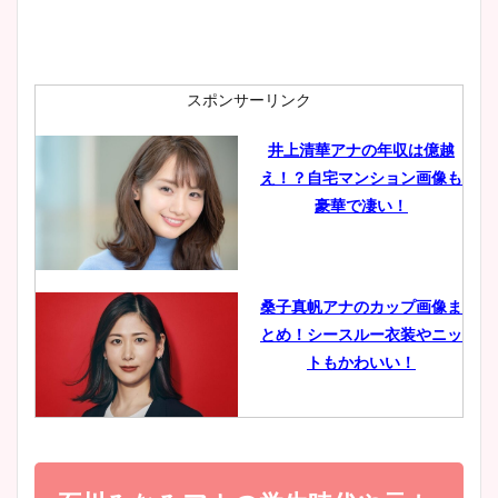
安藤萌々アナのカップ画像や
ニット衣装まとめ！美足の筋
肉も凄い！
スポンサーリンク
井上清華アナの年収は億越
え！？自宅マンション画像も
鈴木唯の太ってた時の体重が
豪華で凄い！
ヤバすぎww原因や痩せたダ
イエット方は？昔と現在を画
像比較！
桑子真帆アナのカップ画像ま
とめ！シースルー衣装やニッ
豊島実季アナのカップ画像ま
トもかわいい！
とめ！美脚や水着姿に年齢も
調査！
小室瑛莉子のカップ画像まと
め！足が美脚でニット衣装も