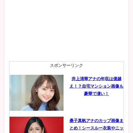
スポンサーリンク
井上清華アナの年収は億越
え！？自宅マンション画像も
豪華で凄い！
桑子真帆アナのカップ画像ま
とめ！シースルー衣装やニッ