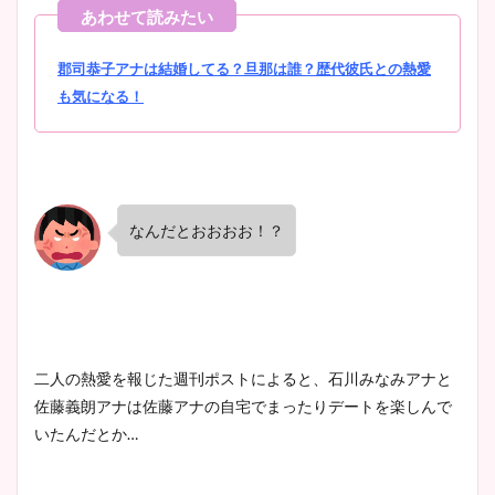
ヤバすぎww原因や痩せたダ
イエット方は？昔と現在を画
郡司恭子アナは結婚してる？旦那は誰？歴代彼氏との熱愛
像比較！
も気になる！
豊島実季アナのカップ画像ま
とめ！美脚や水着姿に年齢も
調査！
なんだとおおおお！？
宇賀神メグアナのニット画像
まとめ！足も美脚でカップも
凄い！
二人の熱愛を報じた週刊ポストによると、石川みなみアナと
佐藤義朗アナは佐藤アナの自宅でまったりデートを楽しんで
いたんだとか…
池谷実悠アナのメガネ画像が
かわいい！カップや水着姿も