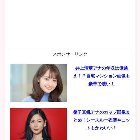
スポンサーリンク
井上清華アナの年収は億越
え！？自宅マンション画像も
豪華で凄い！
桑子真帆アナのカップ画像ま
とめ！シースルー衣装やニッ
トもかわいい！