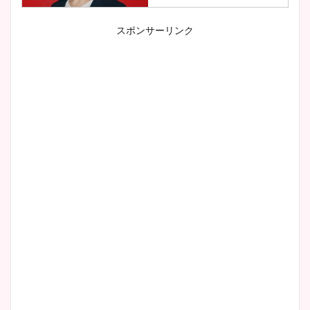
スポンサーリンク
小室瑛莉子のカップ画像まと
め！足が美脚でニット衣装も
かわいい！
清水麻椰アナのかわいい画
像！身長やカップ、同期や
wikiプロフもチェック！
大家彩香アナのかわいいカッ
プ画像まとめ！同期や実家に
wikiプロフも！