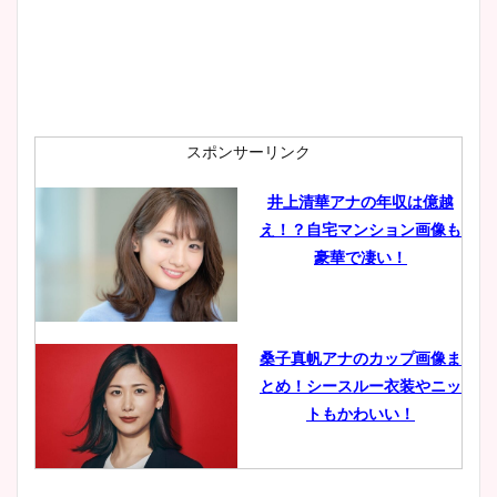
安藤萌々アナのカップ画像や
ニット衣装まとめ！美足の筋
肉も凄い！
スポンサーリンク
井上清華アナの年収は億越
え！？自宅マンション画像も
鈴木唯の太ってた時の体重が
豪華で凄い！
ヤバすぎww原因や痩せたダ
イエット方は？昔と現在を画
像比較！
桑子真帆アナのカップ画像ま
とめ！シースルー衣装やニッ
豊島実季アナのカップ画像ま
トもかわいい！
とめ！美脚や水着姿に年齢も
調査！