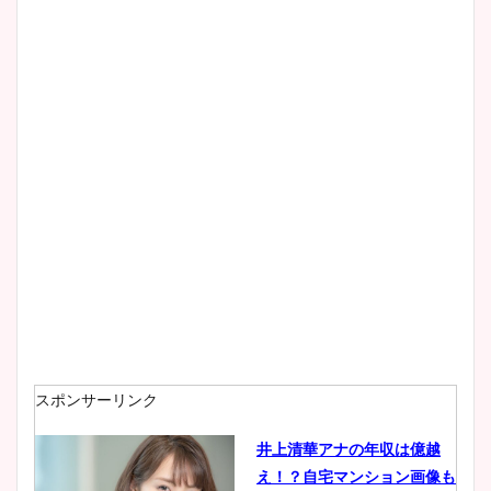
清水麻椰アナのかわいい画
像！身長やカップ、同期や
wikiプロフもチェック！
大家彩香アナのかわいいカッ
プ画像まとめ！同期や実家に
wikiプロフも！
安藤萌々アナのカップ画像や
ニット衣装まとめ！美足の筋
肉も凄い！
スポンサーリンク
井上清華アナの年収は億越
え！？自宅マンション画像も
鈴木唯の太ってた時の体重が