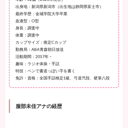
出身地：新潟県新潟市（出生地は静岡県富士市）
池谷実悠アナのメガネ画像が
最終学歴：金城学院大学卒業
かわいい！カップや水着姿も
血液型：O型
まとめた！
身長：調査中
体重：調査中
カップサイズ：推定Cカップ
勤務局：ABA青森朝日放送
活動期間：2017年 –
趣味：ラジオ体操・手話
特技：ペンで書道っぽい字を書く
免許・資格：全国手話検定1級、弓道弐段、硬筆八段
服部未佳アナの経歴