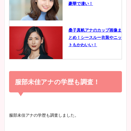
豪華で凄い！
ヤバすぎww原因や痩せたダ
イエット方は？昔と現在を画
像比較！
桑子真帆アナのカップ画像ま
とめ！シースルー衣装やニッ
豊島実季アナのカップ画像ま
トもかわいい！
とめ！美脚や水着姿に年齢も
調査！
小室瑛莉子のカップ画像まと
め！足が美脚でニット衣装も
服部未佳アナの学歴も調査！
宇賀神メグアナのニット画像
かわいい！
まとめ！足も美脚でカップも
凄い！
清水麻椰アナのかわいい画
服部未佳アナの学歴も調査しました。
像！身長やカップ、同期や
池谷実悠アナのメガネ画像が
wikiプロフもチェック！
かわいい！カップや水着姿も