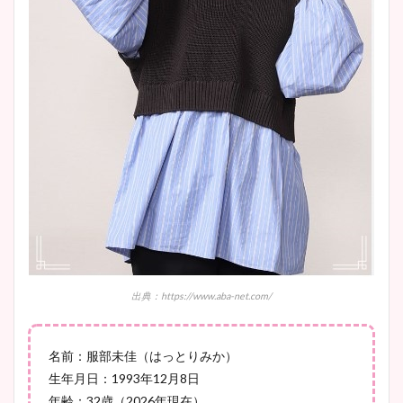
鈴木唯の太ってた時の体重が
ヤバすぎww原因や痩せたダ
イエット方は？昔と現在を画
像比較！
豊島実季アナのカップ画像ま
とめ！美脚や水着姿に年齢も
調査！
出典：https://www.aba-net.com/
宇賀神メグアナのニット画像
まとめ！足も美脚でカップも
凄い！
名前：服部未佳（はっとりみか）
生年月日：1993年12月8日
年齢：32歳（2026年現在）