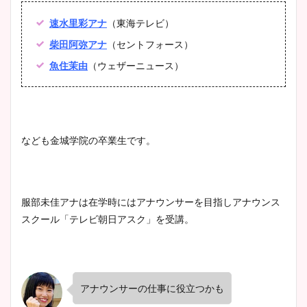
速水里彩アナ
（東海テレビ）
豊島実季アナのカップ画像ま
柴田阿弥アナ
（セントフォース）
とめ！美脚や水着姿に年齢も
魚住茉由
（ウェザーニュース）
調査！
宇賀神メグアナのニット画像
なども金城学院の卒業生です。
まとめ！足も美脚でカップも
凄い！
服部未佳アナは在学時にはアナウンサーを目指しアナウンス
スクール「テレビ朝日アスク」を受講。
池谷実悠アナのメガネ画像が
かわいい！カップや水着姿も
まとめた！
アナウンサーの仕事に役立つかも