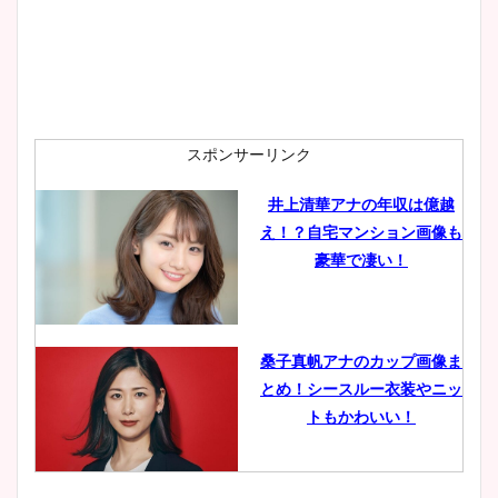
スポンサーリンク
井上清華アナの年収は億越
え！？自宅マンション画像も
豪華で凄い！
桑子真帆アナのカップ画像ま
とめ！シースルー衣装やニッ
トもかわいい！