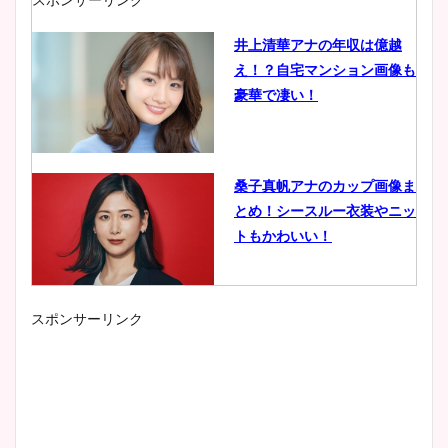
井上清華アナの年収は億越
え！？自宅マンション画像も
豪華で凄い！
桑子真帆アナのカップ画像ま
とめ！シースルー衣装やニッ
トもかわいい！
スポンサーリンク
小室瑛莉子のカップ画像まと
め！足が美脚でニット衣装も
かわいい！