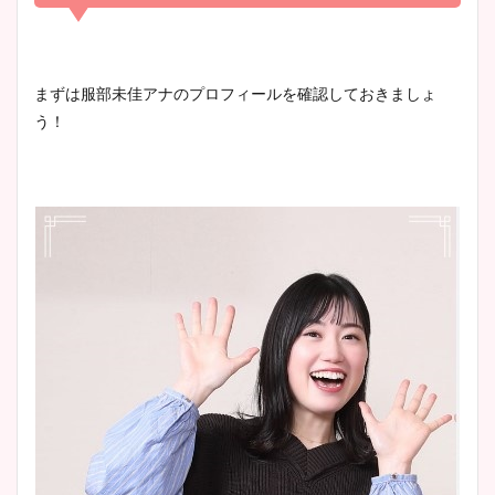
凄い！
清水麻椰アナのかわいい画
まずは服部未佳アナのプロフィールを確認しておきましょ
像！身長やカップ、同期や
う！
池谷実悠アナのメガネ画像が
wikiプロフもチェック！
かわいい！カップや水着姿も
まとめた！
大家彩香アナのかわいいカッ
プ画像まとめ！同期や実家に
wikiプロフも！
安藤萌々アナのカップ画像や
ニット衣装まとめ！美足の筋
肉も凄い！