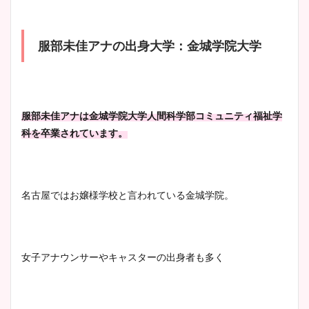
まとめた！
服部未佳アナの出身大学：金城学院大学
大家彩香アナのかわいいカッ
プ画像まとめ！同期や実家に
wikiプロフも！
服部未佳アナは金城学院大学人間科学部コミュニティ福祉学
科を卒業されています。
安藤萌々アナのカップ画像や
ニット衣装まとめ！美足の筋
肉も凄い！
名古屋ではお嬢様学校と言われている金城学院。
鈴木唯の太ってた時の体重が
女子アナウンサーやキャスターの出身者も多く
ヤバすぎww原因や痩せたダ
イエット方は？昔と現在を画
像比較！