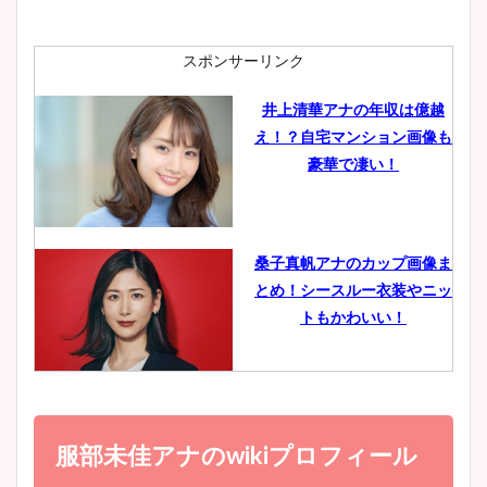
ニット衣装まとめ！美足の筋
肉も凄い！
スポンサーリンク
井上清華アナの年収は億越
え！？自宅マンション画像も
鈴木唯の太ってた時の体重が
豪華で凄い！
ヤバすぎww原因や痩せたダ
イエット方は？昔と現在を画
像比較！
桑子真帆アナのカップ画像ま
とめ！シースルー衣装やニッ
豊島実季アナのカップ画像ま
トもかわいい！
とめ！美脚や水着姿に年齢も
調査！
小室瑛莉子のカップ画像まと
め！足が美脚でニット衣装も
服部未佳アナのwikiプロフィール
宇賀神メグアナのニット画像
かわいい！
まとめ！足も美脚でカップも