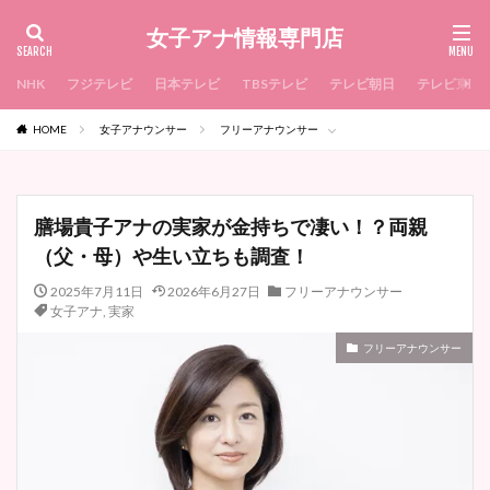
女子アナ情報専門店
NHK
フジテレビ
日本テレビ
TBSテレビ
テレビ朝日
テレビ東京
HOME
女子アナウンサー
フリーアナウンサー
膳場貴子アナの実家が金持ちで凄い！？両親
（父・母）や生い立ちも調査！
2025年7月11日
2026年6月27日
フリーアナウンサー
女子アナ
,
実家
フリーアナウンサー