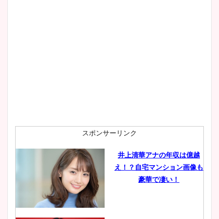
大家彩香アナのかわいいカッ
プ画像まとめ！同期や実家に
wikiプロフも！
安藤萌々アナのカップ画像や
ニット衣装まとめ！美足の筋
肉も凄い！
スポンサーリンク
井上清華アナの年収は億越
え！？自宅マンション画像も
鈴木唯の太ってた時の体重が
豪華で凄い！
ヤバすぎww原因や痩せたダ
イエット方は？昔と現在を画
像比較！