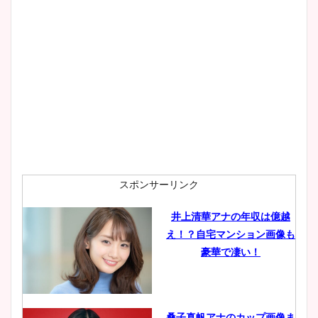
スポンサーリンク
井上清華アナの年収は億越
え！？自宅マンション画像も
豪華で凄い！
桑子真帆アナのカップ画像ま