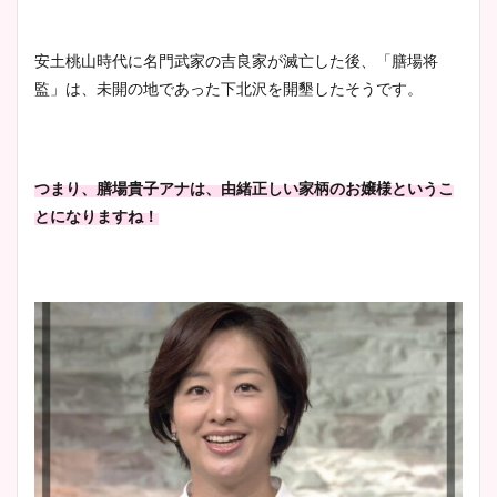
安土桃山時代に名門武家の吉良家が滅亡した後、「膳場将
監」は、未開の地であった下北沢を開墾したそうです。
つまり、膳場貴子アナは、由緒正しい家柄のお嬢様というこ
とになりますね！