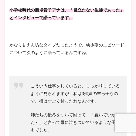
調査！
小学校時代の膳場貴子アナは、「目立たない生徒であった」
とインタビューで語っています。
宇賀神メグアナのニット画像
まとめ！足も美脚でカップも
かなり甘えん坊なタイプだったようで、幼少期のエピソード
凄い！
について次のように語っているんですね。
池谷実悠アナのメガネ画像が
かわいい！カップや水着姿も
こういう仕事をしていると、しっかりしている
まとめた！
ように見られますが、私は3姉妹の末っ子なの
で、根はすごく甘ったれなんです。
姉たちの後ろをついて回って、「置いていかれ
た～」と言って母に泣きついているような子ど
もでした。