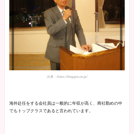
とめ！美脚や水着姿に年齢も
調査！
宇賀神メグアナのニット画像
まとめ！足も美脚でカップも
凄い！
出典：
https://blog.goo.ne.jp/
池谷実悠アナのメガネ画像が
かわいい！カップや水着姿も
まとめた！
海外赴任をする会社員は一般的に年収が高く、商社勤めの中
でもトップクラスであると言われています。