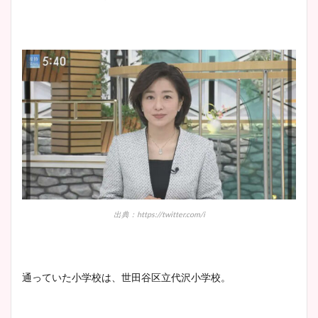
プ画像まとめ！同期や実家に
wikiプロフも！
安藤萌々アナのカップ画像や
ニット衣装まとめ！美足の筋
肉も凄い！
鈴木唯の太ってた時の体重が
ヤバすぎww原因や痩せたダ
出典：https://twitter.com/i
イエット方は？昔と現在を画
像比較！
通っていた小学校は、世田谷区立代沢小学校。
豊島実季アナのカップ画像ま
とめ！美脚や水着姿に年齢も