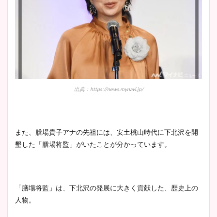
宇賀神メグアナのニット画像
まとめ！足も美脚でカップも
凄い！
池谷実悠アナのメガネ画像が
かわいい！カップや水着姿も
出典：https://news.mynavi.jp/
まとめた！
また、膳場貴子アナの先祖には、安土桃山時代に下北沢を開
墾した「膳場将監」がいたことが分かっています。
「膳場将監」は、下北沢の発展に大きく貢献した、歴史上の
人物。