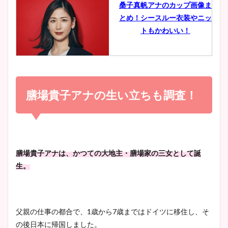
桑子真帆アナのカップ画像ま
とめ！シースルー衣装やニッ
豊島実季アナのカップ画像ま
トもかわいい！
とめ！美脚や水着姿に年齢も
調査！
小室瑛莉子のカップ画像まと
め！足が美脚でニット衣装も
膳場貴子アナの生い立ちも調査！
宇賀神メグアナのニット画像
かわいい！
まとめ！足も美脚でカップも
凄い！
清水麻椰アナのかわいい画
膳場貴子アナは、かつての大地主・膳場家の三女として誕
像！身長やカップ、同期や
生。
池谷実悠アナのメガネ画像が
wikiプロフもチェック！
かわいい！カップや水着姿も
まとめた！
父親の仕事の都合で、1歳から7歳まではドイツに移住し、そ
大家彩香アナのかわいいカッ
の後日本に帰国しました。