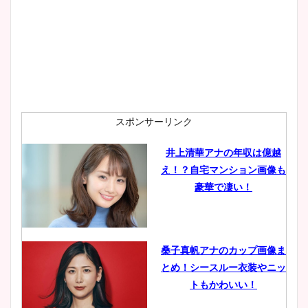
wikiプロフも！
安藤萌々アナのカップ画像や
ニット衣装まとめ！美足の筋
肉も凄い！
スポンサーリンク
井上清華アナの年収は億越
え！？自宅マンション画像も
鈴木唯の太ってた時の体重が
豪華で凄い！
ヤバすぎww原因や痩せたダ
イエット方は？昔と現在を画
像比較！
桑子真帆アナのカップ画像ま
とめ！シースルー衣装やニッ
豊島実季アナのカップ画像ま
トもかわいい！
とめ！美脚や水着姿に年齢も