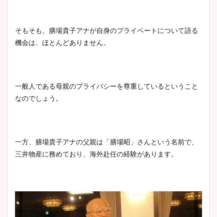
大家彩香アナのかわいいカッ
プ画像まとめ！同期や実家に
そもそも、膳場貴子アナが自身のプライベートについて語る
wikiプロフも！
機会は、ほとんどありません。
安藤萌々アナのカップ画像や
一般人である母親のプライバシーを尊重しているということ
ニット衣装まとめ！美足の筋
なのでしょう。
肉も凄い！
一方、膳場貴子アナの父親は「膳場昭」さんという名前で、
鈴木唯の太ってた時の体重が
三井物産に務めており、海外赴任の経験があります。
ヤバすぎww原因や痩せたダ
イエット方は？昔と現在を画
像比較！
豊島実季アナのカップ画像ま