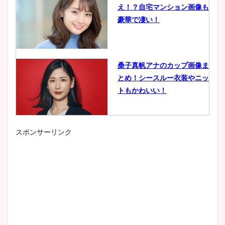
え！？自宅マンション画像も
豪華で凄い！
桑子真帆アナのカップ画像ま
とめ！シースルー衣装やニッ
トもかわいい！
スポンサーリンク
小室瑛莉子のカップ画像まと
め！足が美脚でニット衣装も
かわいい！
清水麻椰アナのかわいい画
像！身長やカップ、同期や