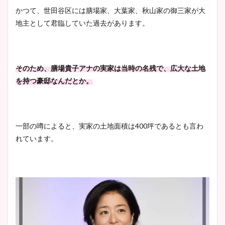
かつて、世田谷区には膳場家、大葉家、秋山家の御三家が大
安藤萌々アナのカップ画像や
地主として君臨していた過去があります。
ニット衣装まとめ！美足の筋
肉も凄い！
そのため、膳場貴子アナの実家は当時の名残で、広大な土地
を持つ豪邸なんだとか。
鈴木唯の太ってた時の体重が
ヤバすぎww原因や痩せたダ
イエット方は？昔と現在を画
像比較！
一部の噂によると、実家の土地面積は400坪であるとも言わ
れています。
豊島実季アナのカップ画像ま
とめ！美脚や水着姿に年齢も
調査！