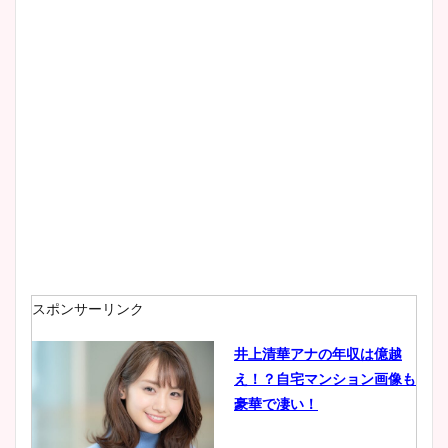
wikiプロフもチェック！
大家彩香アナのかわいいカッ
プ画像まとめ！同期や実家に
wikiプロフも！
安藤萌々アナのカップ画像や
ニット衣装まとめ！美足の筋
肉も凄い！
スポンサーリンク
井上清華アナの年収は億越
え！？自宅マンション画像も
鈴木唯の太ってた時の体重が
豪華で凄い！
ヤバすぎww原因や痩せたダ
イエット方は？昔と現在を画