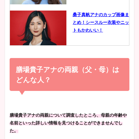
像比較！
桑子真帆アナのカップ画像ま
とめ！シースルー衣装やニッ
豊島実季アナのカップ画像ま
トもかわいい！
とめ！美脚や水着姿に年齢も
調査！
小室瑛莉子のカップ画像まと
め！足が美脚でニット衣装も
膳場貴子アナの両親（父・母）は
宇賀神メグアナのニット画像
かわいい！
まとめ！足も美脚でカップも
どんな人？
凄い！
清水麻椰アナのかわいい画
像！身長やカップ、同期や
池谷実悠アナのメガネ画像が
膳場貴子アナの両親について調査したところ、母親の年齢や
wikiプロフもチェック！
かわいい！カップや水着姿も
名前といった詳しい情報を見つけることができませんでし
まとめた！
た。