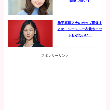
豪華で凄い！
桑子真帆アナのカップ画像ま
とめ！シースルー衣装やニッ
トもかわいい！
スポンサーリンク
小室瑛莉子のカップ画像まと
め！足が美脚でニット衣装も
かわいい！
清水麻椰アナのかわいい画
像！身長やカップ、同期や
wikiプロフもチェック！