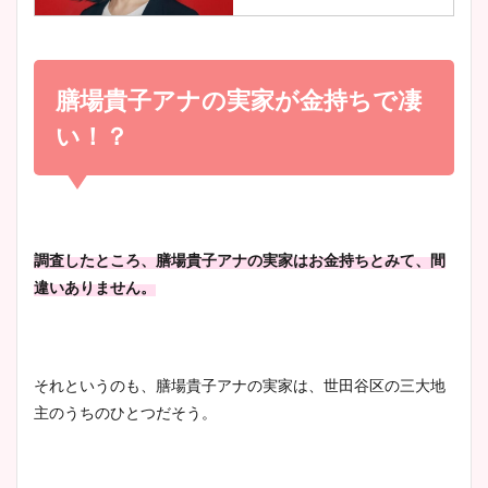
調査！
小室瑛莉子のカップ画像まと
め！足が美脚でニット衣装も
膳場貴子アナの実家が金持ちで凄
宇賀神メグアナのニット画像
かわいい！
まとめ！足も美脚でカップも
い！？
凄い！
清水麻椰アナのかわいい画
像！身長やカップ、同期や
池谷実悠アナのメガネ画像が
調査したところ、膳場貴子アナの実家はお金持ちとみて、間
wikiプロフもチェック！
かわいい！カップや水着姿も
違いありません。
まとめた！
大家彩香アナのかわいいカッ
それというのも、膳場貴子アナの実家は、世田谷区の三大地
プ画像まとめ！同期や実家に
主のうちのひとつだそう。
wikiプロフも！