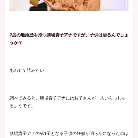
安藤萌々アナのカップ画像や
ニット衣装まとめ！美足の筋
肉も凄い！
2度の離婚歴を持つ膳場貴子アナですが、子供は居るんでしょ
うか？
鈴木唯の太ってた時の体重が
ヤバすぎww原因や痩せたダ
あわせて読みたい
イエット方は？昔と現在を画
像比較！
調べてみると、膳場貴子アナにはお子さんが一人いらっしゃ
豊島実季アナのカップ画像ま
るようです。
とめ！美脚や水着姿に年齢も
調査！
膳場貴子アナの第1子となる子供の妊娠が明らかになったのは