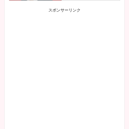
スポンサーリンク
小室瑛莉子のカップ画像まと
め！足が美脚でニット衣装も
かわいい！
清水麻椰アナのかわいい画
像！身長やカップ、同期や
wikiプロフもチェック！
大家彩香アナのかわいいカッ
プ画像まとめ！同期や実家に
wikiプロフも！