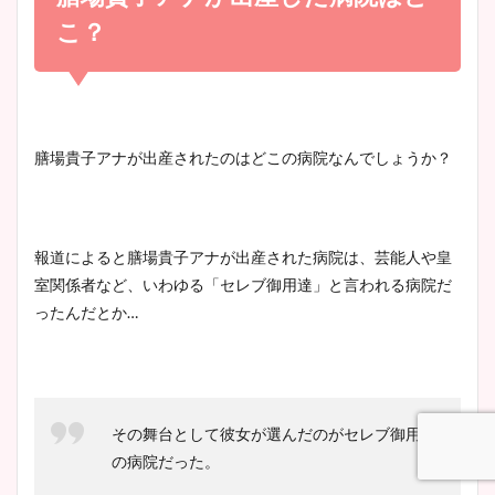
かわいい！
まとめ！足も美脚でカップも
こ？
凄い！
清水麻椰アナのかわいい画
像！身長やカップ、同期や
池谷実悠アナのメガネ画像が
膳場貴子アナが出産されたのはどこの病院なんでしょうか？
wikiプロフもチェック！
かわいい！カップや水着姿も
まとめた！
報道によると膳場貴子アナが出産された病院は、芸能人や皇
大家彩香アナのかわいいカッ
室関係者など、いわゆる「セレブ御用達」と言われる病院だ
プ画像まとめ！同期や実家に
ったんだとか…
wikiプロフも！
安藤萌々アナのカップ画像や
その舞台として彼女が選んだのがセレブ御用達
ニット衣装まとめ！美足の筋
の病院だった。
肉も凄い！