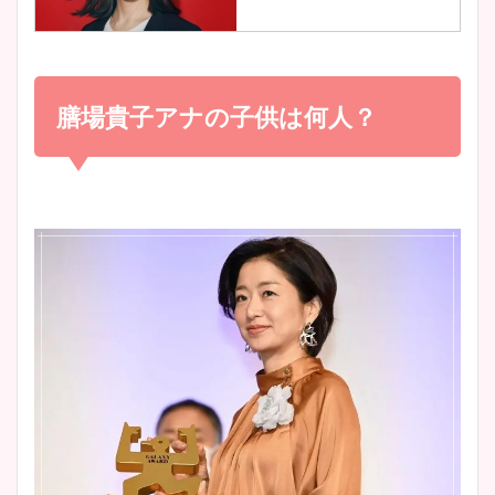
調査！
小室瑛莉子のカップ画像まと
め！足が美脚でニット衣装も
膳場貴子アナの子供は何人？
宇賀神メグアナのニット画像
かわいい！
まとめ！足も美脚でカップも
凄い！
清水麻椰アナのかわいい画
像！身長やカップ、同期や
池谷実悠アナのメガネ画像が
wikiプロフもチェック！
かわいい！カップや水着姿も
まとめた！
大家彩香アナのかわいいカッ
プ画像まとめ！同期や実家に
wikiプロフも！