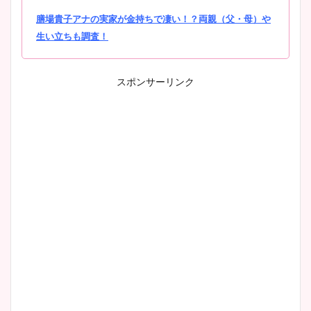
膳場貴子アナの実家が金持ちで凄い！？両親（父・母）や
生い立ちも調査！
スポンサーリンク