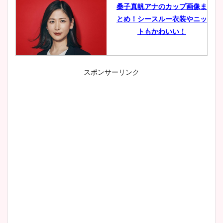
桑子真帆アナのカップ画像ま
とめ！シースルー衣装やニッ
トもかわいい！
スポンサーリンク
小室瑛莉子のカップ画像まと
め！足が美脚でニット衣装も
かわいい！
清水麻椰アナのかわいい画
像！身長やカップ、同期や
wikiプロフもチェック！
大家彩香アナのかわいいカッ