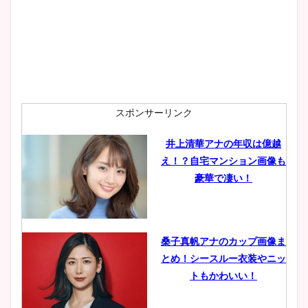
スポンサーリンク
井上清華アナの年収は億越
え！？自宅マンション画像も
豪華で凄い！
桑子真帆アナのカップ画像ま
とめ！シースルー衣装やニッ
トもかわいい！