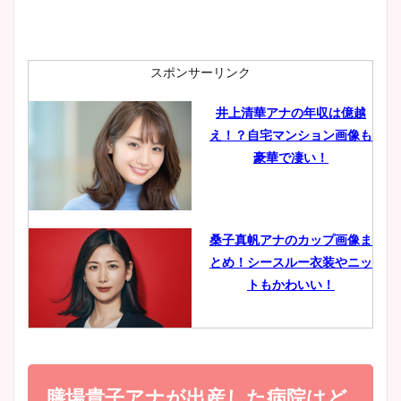
安藤萌々アナのカップ画像や
ニット衣装まとめ！美足の筋
肉も凄い！
スポンサーリンク
井上清華アナの年収は億越
え！？自宅マンション画像も
鈴木唯の太ってた時の体重が
豪華で凄い！
ヤバすぎww原因や痩せたダ
イエット方は？昔と現在を画
像比較！
桑子真帆アナのカップ画像ま
とめ！シースルー衣装やニッ
豊島実季アナのカップ画像ま
トもかわいい！
とめ！美脚や水着姿に年齢も
調査！
小室瑛莉子のカップ画像まと
め！足が美脚でニット衣装も
膳場貴子アナが出産した病院はど
宇賀神メグアナのニット画像