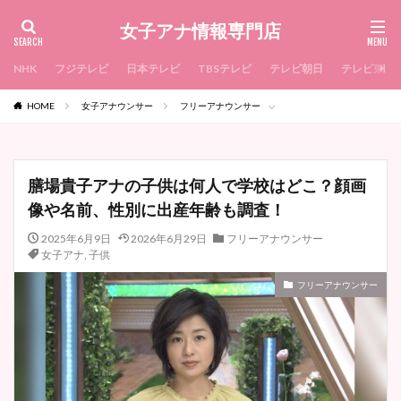
女子アナ情報専門店
NHK
フジテレビ
日本テレビ
TBSテレビ
テレビ朝日
テレビ東京
HOME
女子アナウンサー
フリーアナウンサー
膳場貴子アナの子供は何人で学校はどこ？顔画
像や名前、性別に出産年齢も調査！
2025年6月9日
2026年6月29日
フリーアナウンサー
女子アナ
,
子供
フリーアナウンサー