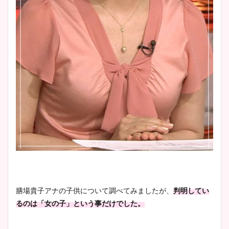
肉も凄い！
鈴木唯の太ってた時の体重が
ヤバすぎww原因や痩せたダ
イエット方は？昔と現在を画
像比較！
豊島実季アナのカップ画像ま
とめ！美脚や水着姿に年齢も
調査！
膳場貴子アナの子供について調べてみましたが、
判明してい
宇賀神メグアナのニット画像
るのは「女の子」という事だけでした。
まとめ！足も美脚でカップも
凄い！