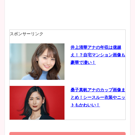
安藤萌々アナのカップ画像や
ニット衣装まとめ！美足の筋
肉も凄い！
スポンサーリンク
井上清華アナの年収は億越
え！？自宅マンション画像も
鈴木唯の太ってた時の体重が
豪華で凄い！
ヤバすぎww原因や痩せたダ
イエット方は？昔と現在を画
像比較！
桑子真帆アナのカップ画像ま
とめ！シースルー衣装やニッ
豊島実季アナのカップ画像ま
トもかわいい！
とめ！美脚や水着姿に年齢も
調査！
小室瑛莉子のカップ画像まと