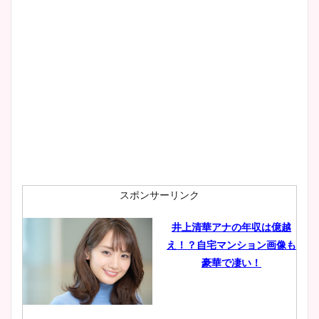
スポンサーリンク
井上清華アナの年収は億越
え！？自宅マンション画像も
豪華で凄い！