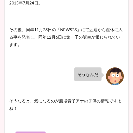
2015年7月24日。
宇賀神メグアナのニット画像
まとめ！足も美脚でカップも
凄い！
その後、同年11月23日の「NEWS23」にて翌週から産休に入
る事を発表し、同年12月6日に第一子の誕生が報じられてい
ます。
池谷実悠アナのメガネ画像が
かわいい！カップや水着姿も
まとめた！
そうなんだ
そうなると、気になるのが膳場貴子アナの子供の情報ですよ
ね！