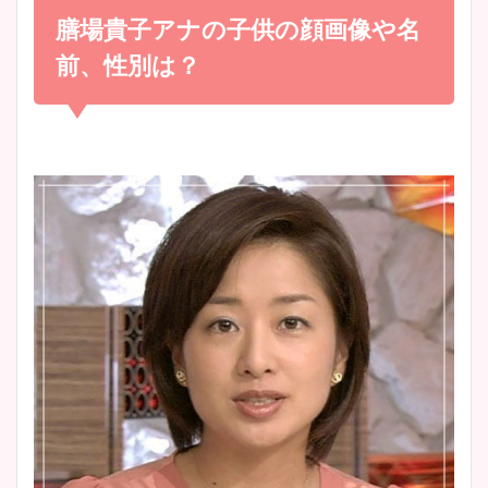
め！足が美脚でニット衣装も
膳場貴子アナの子供の顔画像や名
宇賀神メグアナのニット画像
かわいい！
まとめ！足も美脚でカップも
前、性別は？
凄い！
清水麻椰アナのかわいい画
像！身長やカップ、同期や
池谷実悠アナのメガネ画像が
wikiプロフもチェック！
かわいい！カップや水着姿も
まとめた！
大家彩香アナのかわいいカッ
プ画像まとめ！同期や実家に
wikiプロフも！
安藤萌々アナのカップ画像や
ニット衣装まとめ！美足の筋