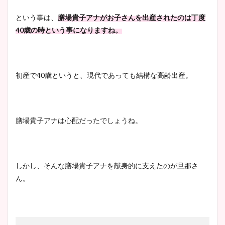
とめ！美脚や水着姿に年齢も
という事は、
膳場貴子アナがお子さんを出産されたのは丁度
調査！
40歳の時という事になりますね。
宇賀神メグアナのニット画像
初産で40歳というと、現代であっても結構な高齢出産。
まとめ！足も美脚でカップも
凄い！
膳場貴子アナは心配だったでしょうね。
池谷実悠アナのメガネ画像が
かわいい！カップや水着姿も
まとめた！
しかし、そんな膳場貴子アナを献身的に支えたのが旦那さ
ん。