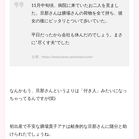
11月中旬頃、病院に来ていたお二人を見まし
た。旦那さんは膳場さんの荷物を全て持ち、彼
女の後にピッタリとついて歩いていた。
平日だったから会社も休んだのでしょう。まさ
に“尽くす夫”でした
引用：https://www.news-postseven.com/
なんかもう、旦那さんというよりは「付き人」みたいになっ
ちゃってるんですが(笑)
初出産で不安な膳場貴子アナは献身的な旦那さんに随分と助
けられたでしょうね。