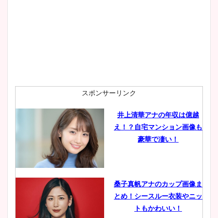
プ画像まとめ！同期や実家に
wikiプロフも！
安藤萌々アナのカップ画像や
ニット衣装まとめ！美足の筋
肉も凄い！
スポンサーリンク
井上清華アナの年収は億越
え！？自宅マンション画像も
鈴木唯の太ってた時の体重が
豪華で凄い！
ヤバすぎww原因や痩せたダ
イエット方は？昔と現在を画
像比較！
桑子真帆アナのカップ画像ま
とめ！シースルー衣装やニッ
豊島実季アナのカップ画像ま
トもかわいい！
とめ！美脚や水着姿に年齢も