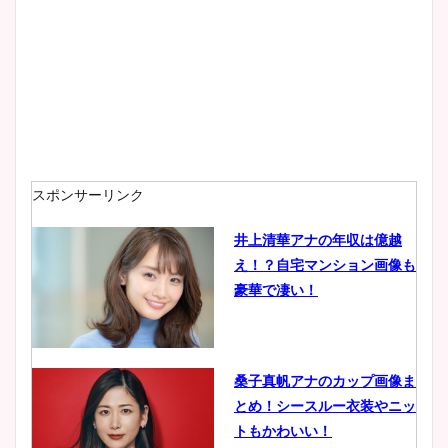
スポンサーリンク
井上清華アナの年収は億越
え！？自宅マンション画像も
豪華で凄い！
桑子真帆アナのカップ画像ま
とめ！シースルー衣装やニッ
トもかわいい！