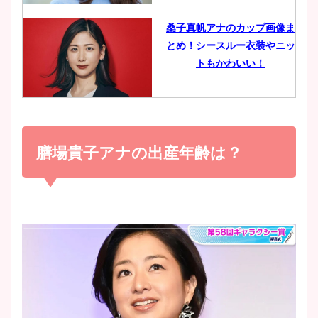
像比較！
桑子真帆アナのカップ画像ま
とめ！シースルー衣装やニッ
豊島実季アナのカップ画像ま
トもかわいい！
とめ！美脚や水着姿に年齢も
調査！
小室瑛莉子のカップ画像まと
め！足が美脚でニット衣装も
膳場貴子アナの出産年齢は？
宇賀神メグアナのニット画像
かわいい！
まとめ！足も美脚でカップも
凄い！
清水麻椰アナのかわいい画
像！身長やカップ、同期や
池谷実悠アナのメガネ画像が
wikiプロフもチェック！
かわいい！カップや水着姿も
まとめた！