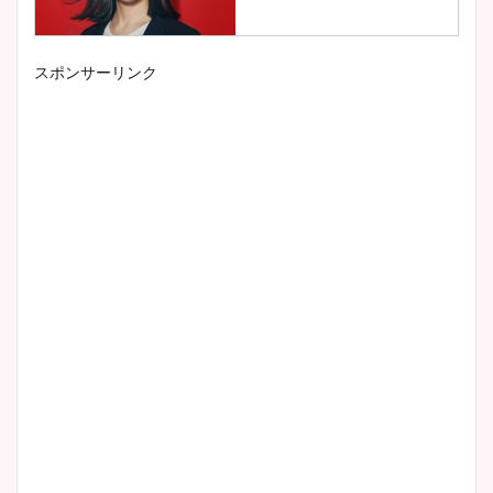
スポンサーリンク
小室瑛莉子のカップ画像まと
め！足が美脚でニット衣装も
かわいい！
清水麻椰アナのかわいい画
像！身長やカップ、同期や
wikiプロフもチェック！
大家彩香アナのかわいいカッ
プ画像まとめ！同期や実家に
wikiプロフも！