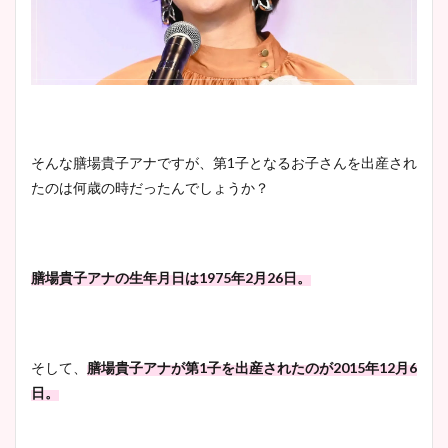
大家彩香アナのかわいいカッ
プ画像まとめ！同期や実家に
wikiプロフも！
安藤萌々アナのカップ画像や
そんな膳場貴子アナですが、第1子となるお子さんを出産され
ニット衣装まとめ！美足の筋
たのは何歳の時だったんでしょうか？
肉も凄い！
膳場貴子アナの生年月日は1975年2月26日。
鈴木唯の太ってた時の体重が
ヤバすぎww原因や痩せたダ
イエット方は？昔と現在を画
そして、
膳場貴子アナが第1子を出産されたのが2015年12月6
像比較！
日。
豊島実季アナのカップ画像ま