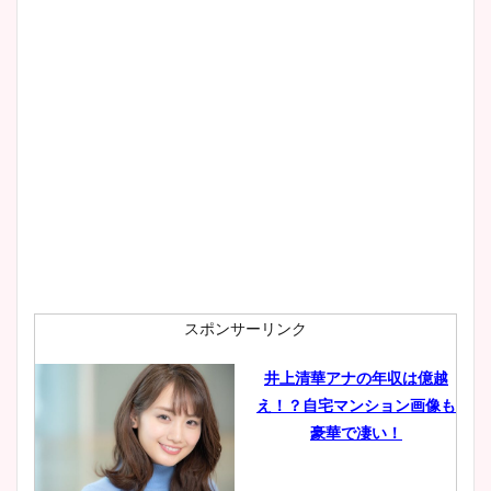
wikiプロフもチェック！
大家彩香アナのかわいいカッ
プ画像まとめ！同期や実家に
wikiプロフも！
安藤萌々アナのカップ画像や
ニット衣装まとめ！美足の筋
肉も凄い！
スポンサーリンク
井上清華アナの年収は億越
え！？自宅マンション画像も
鈴木唯の太ってた時の体重が
豪華で凄い！
ヤバすぎww原因や痩せたダ
イエット方は？昔と現在を画