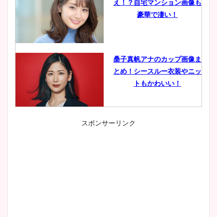
え！？自宅マンション画像も
豪華で凄い！
桑子真帆アナのカップ画像ま
とめ！シースルー衣装やニッ
トもかわいい！
スポンサーリンク
小室瑛莉子のカップ画像まと
め！足が美脚でニット衣装も
かわいい！
清水麻椰アナのかわいい画
像！身長やカップ、同期や