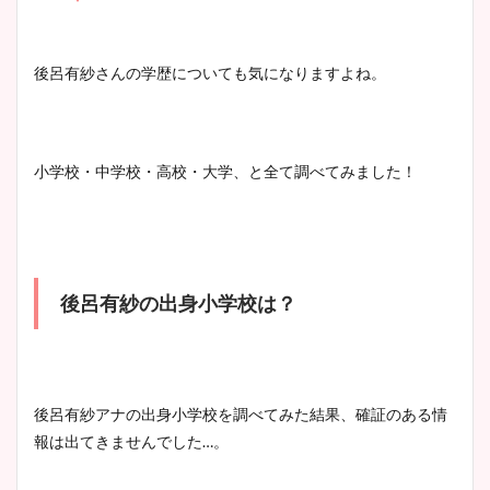
凄い！
清水麻椰アナのかわいい画
後呂有紗さんの学歴についても気になりますよね。
像！身長やカップ、同期や
池谷実悠アナのメガネ画像が
wikiプロフもチェック！
かわいい！カップや水着姿も
まとめた！
小学校・中学校・高校・大学、と全て調べてみました！
大家彩香アナのかわいいカッ
プ画像まとめ！同期や実家に
wikiプロフも！
後呂有紗の出身小学校は？
安藤萌々アナのカップ画像や
ニット衣装まとめ！美足の筋
後呂有紗アナの出身小学校を調べてみた結果、確証のある情
肉も凄い！
報は出てきませんでした…。