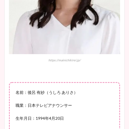
安藤萌々アナのカップ画像や
ニット衣装まとめ！美足の筋
肉も凄い！
鈴木唯の太ってた時の体重が
ヤバすぎww原因や痩せたダ
https://mainichikirei.jp/
イエット方は？昔と現在を画
像比較！
名前：後呂 有紗（うしろ ありさ）
豊島実季アナのカップ画像ま
とめ！美脚や水着姿に年齢も
職業：日本テレビアナウンサー
調査！
生年月日：1994年4月20日