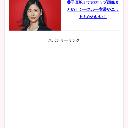
桑子真帆アナのカップ画像ま
とめ！シースルー衣装やニッ
トもかわいい！
スポンサーリンク
小室瑛莉子のカップ画像まと
め！足が美脚でニット衣装も
かわいい！
清水麻椰アナのかわいい画
像！身長やカップ、同期や
wikiプロフもチェック！
大家彩香アナのかわいいカッ