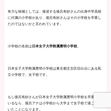
鈴木唯の太ってた時の体重が
有力な候補としては、後述する後呂有紗さんの出身中学高校
ヤバすぎww原因や痩せたダ
に付属の小学校があり、後呂有紗さんはその小学校を卒業し
イエット方は？昔と現在を画
たのではないかと言われています。
像比較！
豊島実季アナのカップ画像ま
小学校の名前は
日本女子大学附属豊明小学校
。
とめ！美脚や水着姿に年齢も
調査！
日本女子大学附属豊明小学校は東京都文京区目白台にある私
立小学校で、女子校です。
宇賀神メグアナのニット画像
まとめ！足も美脚でカップも
凄い！
もし後呂有紗さんが日本女子大学附属豊明小学校を卒業して
いるなら、後呂アナは小学校から大学まで女子校で過ごして
いたことになります。