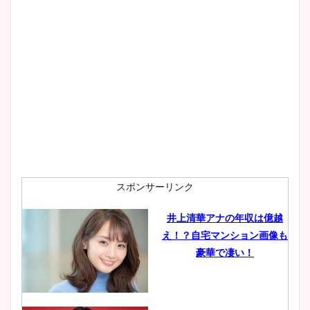
スポンサーリンク
井上清華アナの年収は億越
え！？自宅マンション画像も
豪華で凄い！