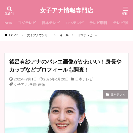
女子アナ情報専門店
NHK
フジテレビ
日本テレビ
TBSテレビ
テレビ朝日
テレビ東京
HOME
女子アナウンサー
キー局
日本テレビ
後呂有紗アナのバレエ画像がかわいい！身長や
カップなどプロフィールも調査！
2025年9月1日
2026年6月20日
日本テレビ
女子アナ
,
学歴
,
画像
日本テレビ