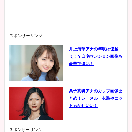
スポンサーリンク
井上清華アナの年収は億越
え！？自宅マンション画像も
豪華で凄い！
桑子真帆アナのカップ画像ま
とめ！シースルー衣装やニッ
トもかわいい！
スポンサーリンク