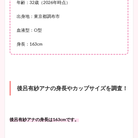
年齢：32歳（2026年時点）
宇賀神メグアナのニット画像
まとめ！足も美脚でカップも
出身地：東京都調布市
凄い！
血液型：O型
身長：163cm
池谷実悠アナのメガネ画像が
かわいい！カップや水着姿も
まとめた！
後呂有紗アナの身長やカップサイズを調査！
後呂有紗アナの身長は163cmです。