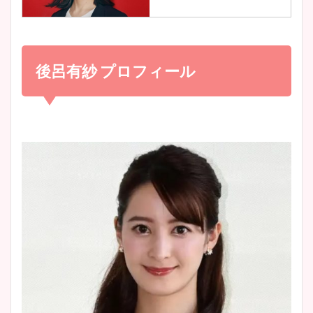
調査！
小室瑛莉子のカップ画像まと
め！足が美脚でニット衣装も
後呂有紗 プロフィール
宇賀神メグアナのニット画像
かわいい！
まとめ！足も美脚でカップも
凄い！
清水麻椰アナのかわいい画
像！身長やカップ、同期や
池谷実悠アナのメガネ画像が
wikiプロフもチェック！
かわいい！カップや水着姿も
まとめた！
大家彩香アナのかわいいカッ
プ画像まとめ！同期や実家に
wikiプロフも！