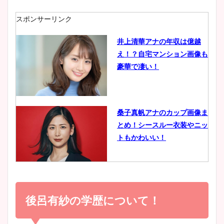
ニット衣装まとめ！美足の筋
肉も凄い！
スポンサーリンク
井上清華アナの年収は億越
え！？自宅マンション画像も
鈴木唯の太ってた時の体重が
豪華で凄い！
ヤバすぎww原因や痩せたダ
イエット方は？昔と現在を画
像比較！
桑子真帆アナのカップ画像ま
とめ！シースルー衣装やニッ
豊島実季アナのカップ画像ま
トもかわいい！
とめ！美脚や水着姿に年齢も
調査！
小室瑛莉子のカップ画像まと
め！足が美脚でニット衣装も
後呂有紗の学歴について！
宇賀神メグアナのニット画像
かわいい！
まとめ！足も美脚でカップも