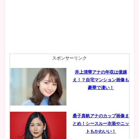
プ画像まとめ！同期や実家に
wikiプロフも！
安藤萌々アナのカップ画像や
ニット衣装まとめ！美足の筋
肉も凄い！
スポンサーリンク
井上清華アナの年収は億越
え！？自宅マンション画像も
鈴木唯の太ってた時の体重が
豪華で凄い！
ヤバすぎww原因や痩せたダ
イエット方は？昔と現在を画
像比較！
桑子真帆アナのカップ画像ま
とめ！シースルー衣装やニッ
豊島実季アナのカップ画像ま
トもかわいい！
とめ！美脚や水着姿に年齢も