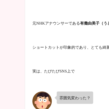
元
アナウンサーである
有働由美子（う
NHK
ショートカットが印象的であり、とても綺
実は、たびたび
上で
SNS
雰囲気変わった？