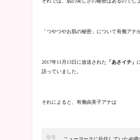
それでは、肌の美しさの秘密はあるのでし
「つやつやお肌の秘密」について有働アナ
年
月
日に放送された
「あさイチ」
2017
11
13
語っていました。
それによると、有働由美子アナは
ニューヨークに赴任していた
歳
40