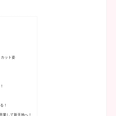
トカット姿
！
る！
を卒業して新天地へ！