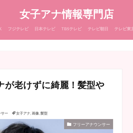
女子アナ情報専門店
K
フジテレビ
日本テレビ
TBSテレビ
テレビ朝日
テレビ東
ナが老けずに綺麗！髪型や
ンサー
女子アナ
,
画像
,
髪型
フリーアナウンサー