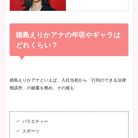
調査！
小室瑛莉子のカップ画像まと
め！足が美脚でニット衣装も
徳島えりかアナの年収やギャラは
宇賀神メグアナのニット画像
かわいい！
まとめ！足も美脚でカップも
どれくらい？
凄い！
清水麻椰アナのかわいい画
像！身長やカップ、同期や
池谷実悠アナのメガネ画像が
徳島えりかアナといえば、入社当初から「行列のできる法律
wikiプロフもチェック！
かわいい！カップや水着姿も
相談所」の秘書を務め、その後も
まとめた！
大家彩香アナのかわいいカッ
プ画像まとめ！同期や実家に
バラエティー
wikiプロフも！
スポーツ