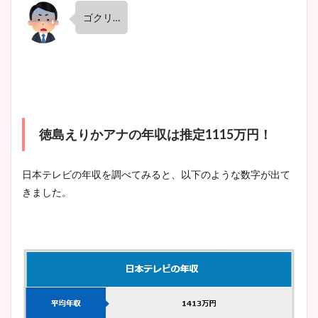
ゴクリ
…
宇賀神メグアナのニット画像
まとめ！足も美脚でカップも
凄い！
池谷実悠アナのメガネ画像が
徳島えりかアナの年収は推定
1115
万円！
かわいい！カップや水着姿も
まとめた！
日本テレビの年収を調べてみると、以下のような数字が出て
きました。