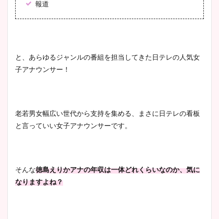
報道
安藤萌々アナのカップ画像や
ニット衣装まとめ！美足の筋
肉も凄い！
と、あらゆるジャンルの番組を担当してきた日テレの人気女
子アナウンサー！
鈴木唯の太ってた時の体重が
ヤバすぎww原因や痩せたダ
老若男女幅広い世代から支持を集める、まさに日テレの看板
イエット方は？昔と現在を画
と言っていい女子アナウンサーです。
像比較！
豊島実季アナのカップ画像ま
そんな
徳島えりかアナの年収は一体どれくらいなのか、気に
とめ！美脚や水着姿に年齢も
なりますよね？
調査！