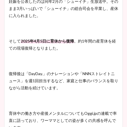
妊娠を公表したのは同年2月の「シューイチ」生放送中。その
プ画像まとめ！同期や実家に
まま3月いっぱいで「シューイチ」の総合司会を卒業し、産休
wikiプロフも！
に入られました。
安藤萌々アナのカップ画像や
そして
2025年4月5日に育休から復帰
。約1年間の産育休を経
ニット衣装まとめ！美足の筋
ての現場復帰となりました。
肉も凄い！
復帰後は「DayDay.」のナレーションや「NNNストレイトニ
鈴木唯の太ってた時の体重が
ュース」を週1回担当するなど、家庭と仕事のバランスを取り
ヤバすぎww原因や痩せたダ
ながら活動を続けています。
イエット方は？昔と現在を画
像比較！
育休中の働き方や産後メンタルについてもOggi.jpの連載で率
豊島実季アナのカップ画像ま
直に語っており、ワーママとしての姿が多くの共感を呼んで
とめ！美脚や水着姿に年齢も