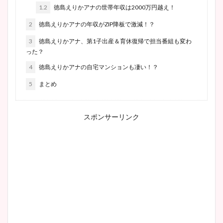
1.2
徳島えりかアナの世帯年収は2000万円越え！
2
徳島えりかアナの年収がZIP降板で激減！？
3
徳島えりかアナ、第1子出産＆育休復帰で担当番組も変わ
った？
4
徳島えりかアナの自宅マンションも凄い！？
5
まとめ
スポンサーリンク