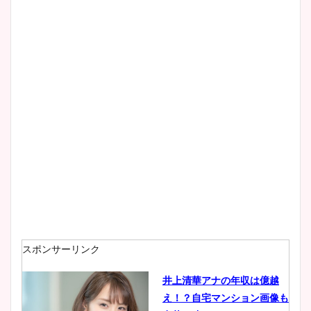
清水麻椰アナのかわいい画
像！身長やカップ、同期や
wikiプロフもチェック！
大家彩香アナのかわいいカッ
プ画像まとめ！同期や実家に
wikiプロフも！
安藤萌々アナのカップ画像や
ニット衣装まとめ！美足の筋
肉も凄い！
スポンサーリンク
井上清華アナの年収は億越
え！？自宅マンション画像も
鈴木唯の太ってた時の体重が