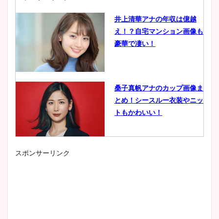
井上清華アナの年収は億越
え！？自宅マンション画像も
豪華で凄い！
桑子真帆アナのカップ画像ま
とめ！シースルー衣装やニッ
トもかわいい！
スポンサーリンク
小室瑛莉子のカップ画像まと
め！足が美脚でニット衣装も
かわいい！