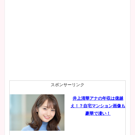
スポンサーリンク
井上清華アナの年収は億越
え！？自宅マンション画像も
豪華で凄い！