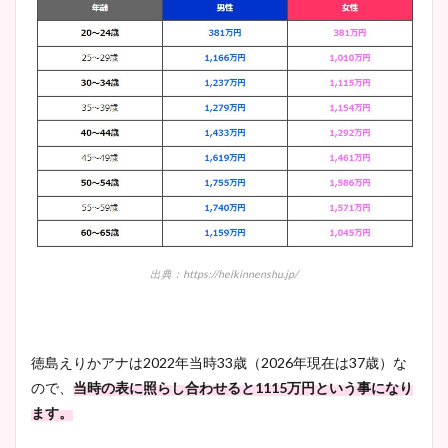
出典：https://heikinnenshu.jp/
徳島えりかアナは
2022
年当時
33
歳（
2026
年現在は
37
歳）な
ので、
当時の表に照らし合わせると
1115
万円という事になり
ます。