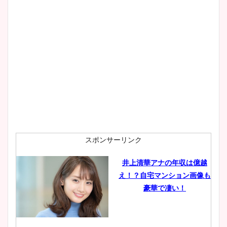
大家彩香アナのかわいいカッ
プ画像まとめ！同期や実家に
wikiプロフも！
安藤萌々アナのカップ画像や
ニット衣装まとめ！美足の筋
肉も凄い！
スポンサーリンク
井上清華アナの年収は億越
え！？自宅マンション画像も
鈴木唯の太ってた時の体重が
豪華で凄い！
ヤバすぎww原因や痩せたダ
イエット方は？昔と現在を画
像比較！