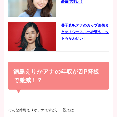
豪華で凄い！
ヤバすぎww原因や痩せたダ
イエット方は？昔と現在を画
像比較！
桑子真帆アナのカップ画像ま
とめ！シースルー衣装やニッ
豊島実季アナのカップ画像ま
トもかわいい！
とめ！美脚や水着姿に年齢も
調査！
小室瑛莉子のカップ画像まと
め！足が美脚でニット衣装も
徳島えりかアナの年収が
ZIP
降板
宇賀神メグアナのニット画像
かわいい！
まとめ！足も美脚でカップも
で激減！？
凄い！
清水麻椰アナのかわいい画
像！身長やカップ、同期や
池谷実悠アナのメガネ画像が
そんな徳島えりかアナですが、一説では
wikiプロフもチェック！
かわいい！カップや水着姿も