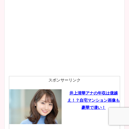
スポンサーリンク
井上清華アナの年収は億越
え！？自宅マンション画像も
豪華で凄い！