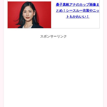
桑子真帆アナのカップ画像ま
とめ！シースルー衣装やニッ
トもかわいい！
スポンサーリンク
小室瑛莉子のカップ画像まと
め！足が美脚でニット衣装も
かわいい！
清水麻椰アナのかわいい画
像！身長やカップ、同期や
wikiプロフもチェック！
大家彩香アナのかわいいカッ