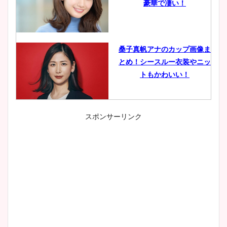
豪華で凄い！
桑子真帆アナのカップ画像ま
とめ！シースルー衣装やニッ
トもかわいい！
スポンサーリンク
小室瑛莉子のカップ画像まと
め！足が美脚でニット衣装も
かわいい！
清水麻椰アナのかわいい画
像！身長やカップ、同期や
wikiプロフもチェック！