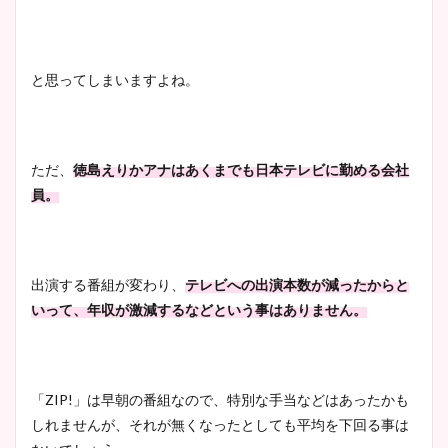
豊島実季アナのカップ画像ま
とめ！美脚や水着姿に年齢も
と思ってしまいますよね。
調査！
ただ、
徳島えりかアナはあくまでも日本テレビに勤める会社
宇賀神メグアナのニット画像
員。
まとめ！足も美脚でカップも
凄い！
出演する番組が変わり、
テレビへの出演本数が減ったからと
いって、年収が激減するなどという事はありません。
池谷実悠アナのメガネ画像が
かわいい！カップや水着姿も
まとめた！
「
ZIP!
」は早朝の番組なので、特別な手当などはあったかも
しれませんが、それが無くなったとしても平均を下回る事は