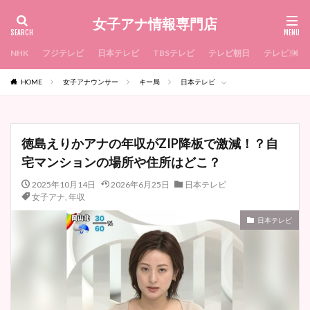
女子アナ情報専門店
NHK
フジテレビ
日本テレビ
TBSテレビ
テレビ朝日
テレビ東京
HOME
女子アナウンサー
キー局
日本テレビ
徳島えりかアナの年収がZIP降板で激減！？自
宅マンションの場所や住所はどこ？
2025年10月14日
2026年6月25日
日本テレビ
女子アナ
,
年収
日本テレビ