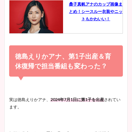
桑子真帆アナのカップ画像ま
とめ！シースルー衣装やニッ
豊島実季アナのカップ画像ま
トもかわいい！
とめ！美脚や水着姿に年齢も
調査！
小室瑛莉子のカップ画像まと
め！足が美脚でニット衣装も
徳島えりかアナ、第1子出産＆育
宇賀神メグアナのニット画像
かわいい！
まとめ！足も美脚でカップも
休復帰で担当番組も変わった？
凄い！
清水麻椰アナのかわいい画
像！身長やカップ、同期や
池谷実悠アナのメガネ画像が
実は徳島えりかアナ、
2024年7月1日に第1子を出産
されてい
wikiプロフもチェック！
かわいい！カップや水着姿も
ます。
まとめた！
大家彩香アナのかわいいカッ