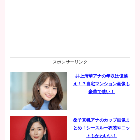
プ画像まとめ！同期や実家に
wikiプロフも！
安藤萌々アナのカップ画像や
ニット衣装まとめ！美足の筋
肉も凄い！
スポンサーリンク
井上清華アナの年収は億越
え！？自宅マンション画像も
鈴木唯の太ってた時の体重が
豪華で凄い！
ヤバすぎww原因や痩せたダ
イエット方は？昔と現在を画
像比較！
桑子真帆アナのカップ画像ま
とめ！シースルー衣装やニッ
豊島実季アナのカップ画像ま
トもかわいい！
とめ！美脚や水着姿に年齢も