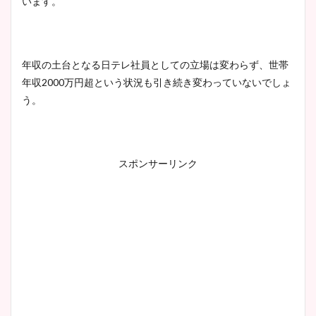
います。
調査！
年収の土台となる日テレ社員としての立場は変わらず、世帯
宇賀神メグアナのニット画像
年収2000万円超という状況も引き続き変わっていないでしょ
まとめ！足も美脚でカップも
う。
凄い！
スポンサーリンク
池谷実悠アナのメガネ画像が
かわいい！カップや水着姿も
まとめた！