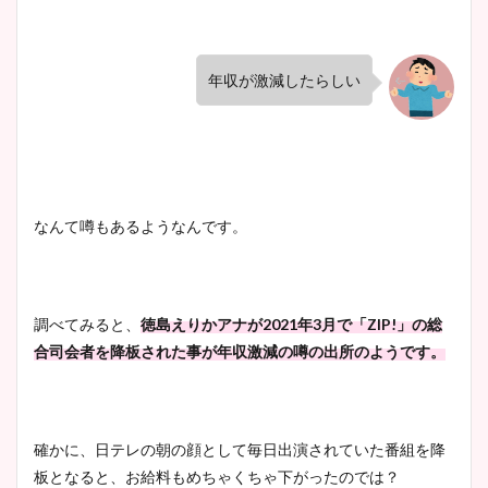
まとめた！
大家彩香アナのかわいいカッ
年収が激減したらしい
プ画像まとめ！同期や実家に
wikiプロフも！
なんて噂もあるようなんです。
安藤萌々アナのカップ画像や
ニット衣装まとめ！美足の筋
肉も凄い！
調べてみると、
徳島えりかアナが
2021
年
3
月で「
ZIP!
」の総
合司会者を降板された事が年収激減の噂の出所のようです。
鈴木唯の太ってた時の体重が
ヤバすぎww原因や痩せたダ
イエット方は？昔と現在を画
確かに、日テレの朝の顔として毎日出演されていた番組を降
像比較！
板となると、お給料もめちゃくちゃ下がったのでは？