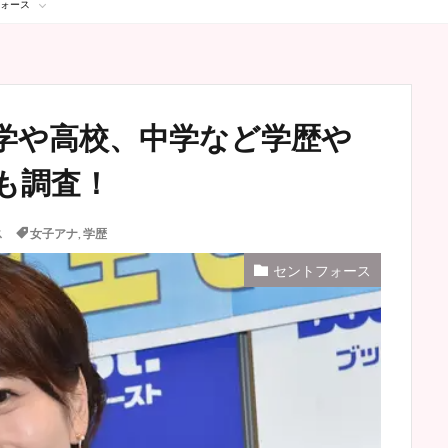
ォース
学や高校、中学など学歴や
も調査！
ス
女子アナ
,
学歴
セントフォース