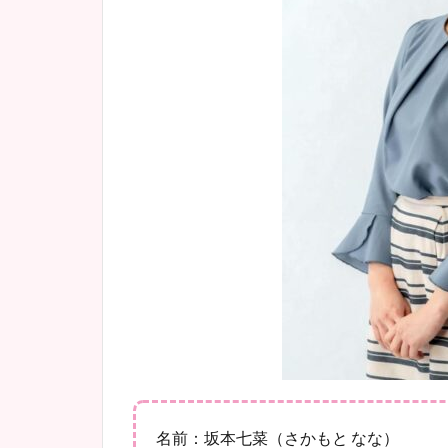
名前：坂本七菜（さかもと なな）