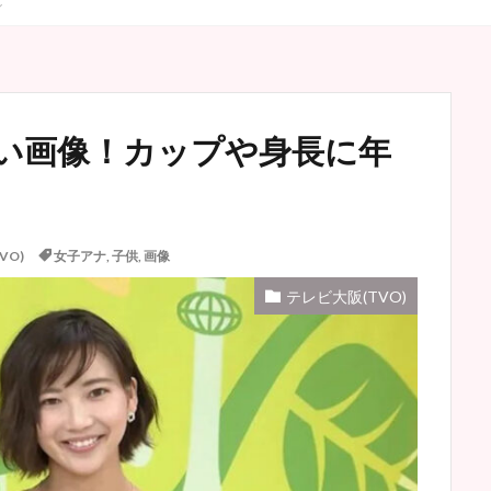
い画像！カップや身長に年
VO)
女子アナ
,
子供
,
画像
テレビ大阪(TVO)