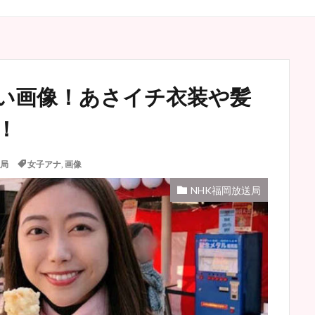
い画像！あさイチ衣装や髪
！
送局
女子アナ
,
画像
NHK福岡放送局