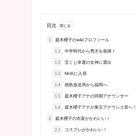
目次
1
庭木櫻子のwikiプロフィール
1.1
中学時代から秀才を発揮！
1.2
宝くじ幸運の女神に選出
1.3
NHKに入局
1.4
徳島放送局から福岡へ
1.5
庭木櫻子アナの同期アナウンサー
1.6
庭木櫻子アナが東京アナウンス室へ
2
庭木櫻子の衣装がかわいい！
2.1
コスプレがかわいい！