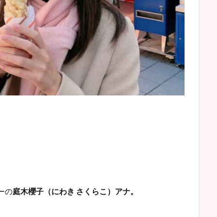
ーの
庭木櫻子（にわき さくらこ）アナ。