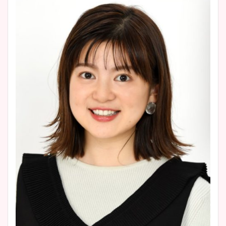
かわいい！カップや水着姿も
まとめた！
大家彩香アナのかわいいカッ
プ画像まとめ！同期や実家に
wikiプロフも！
安藤萌々アナのカップ画像や
ニット衣装まとめ！美足の筋
肉も凄い！
鈴木唯の太ってた時の体重が
ヤバすぎww原因や痩せたダ
イエット方は？昔と現在を画
像比較！