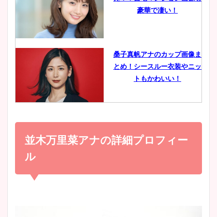
鈴木唯の太ってた時の体重が
豪華で凄い！
ヤバすぎww原因や痩せたダ
イエット方は？昔と現在を画
像比較！
桑子真帆アナのカップ画像ま
とめ！シースルー衣装やニッ
豊島実季アナのカップ画像ま
トもかわいい！
とめ！美脚や水着姿に年齢も
調査！
小室瑛莉子のカップ画像まと
め！足が美脚でニット衣装も
並木万里菜アナの詳細プロフィー
宇賀神メグアナのニット画像
かわいい！
まとめ！足も美脚でカップも
ル
凄い！
清水麻椰アナのかわいい画
像！身長やカップ、同期や
池谷実悠アナのメガネ画像が
wikiプロフもチェック！