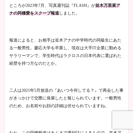
ところが
2023
年
7
月、写真週刊誌『
FLASH
』が
並木万里菜ア
安藤萌々アナのカップ画像や
ナの同棲愛をスクープ報道
しました。
ニット衣装まとめ！美足の筋
肉も凄い！
報道によると、お相手は並木アナの中学時代の同級生にあた
る一般男性。慶応大学を卒業し、現在は大手IT企業に勤める
鈴木唯の太ってた時の体重が
サラリーマンで、学生時代はラクロスの日本代表に選ばれた
ヤバすぎww原因や痩せたダ
イエット方は？昔と現在を画
経歴を持つ方なのだとか。
像比較！
二人は
2021
年
5
月放送の『あいつ今何してる？』で再会した事
豊島実季アナのカップ画像ま
とめ！美脚や水着姿に年齢も
がきっかけで交際に発展したと報じられています。一般男性
調査！
のため、お名前やお顔の詳細は伏せられていますね。
宇賀神メグアナのニット画像
なお、この同棲報道はあくまで週刊誌によるもので、並木ア