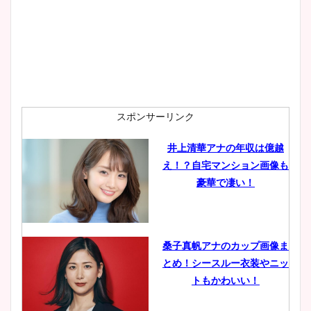
wikiプロフも！
安藤萌々アナのカップ画像や
ニット衣装まとめ！美足の筋
肉も凄い！
スポンサーリンク
井上清華アナの年収は億越
え！？自宅マンション画像も
鈴木唯の太ってた時の体重が
豪華で凄い！
ヤバすぎww原因や痩せたダ
イエット方は？昔と現在を画
像比較！
桑子真帆アナのカップ画像ま
とめ！シースルー衣装やニッ
豊島実季アナのカップ画像ま
トもかわいい！
とめ！美脚や水着姿に年齢も
調査！