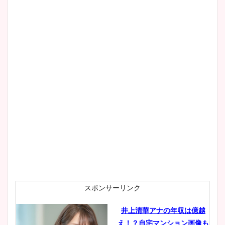
清水麻椰アナのかわいい画
像！身長やカップ、同期や
wikiプロフもチェック！
大家彩香アナのかわいいカッ
プ画像まとめ！同期や実家に
wikiプロフも！
安藤萌々アナのカップ画像や
ニット衣装まとめ！美足の筋
肉も凄い！
スポンサーリンク
井上清華アナの年収は億越
え！？自宅マンション画像も