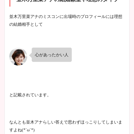
豊島実季アナのカップ画像ま
並木万里菜アナのミスコンに出場時のプロフィールには理想
とめ！美脚や水着姿に年齢も
の結婚相手として
調査！
心があったかい人
宇賀神メグアナのニット画像
まとめ！足も美脚でカップも
凄い！
と記載されています。
池谷実悠アナのメガネ画像が
かわいい！カップや水着姿も
まとめた！
なんとも並木アナらしい答えで思わずほっこりしてしまいま
すよね(*´ω`*)