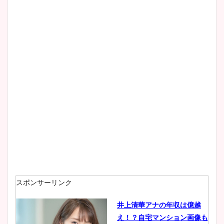
清水麻椰アナのかわいい画
像！身長やカップ、同期や
wikiプロフもチェック！
大家彩香アナのかわいいカッ
プ画像まとめ！同期や実家に
wikiプロフも！
安藤萌々アナのカップ画像や
ニット衣装まとめ！美足の筋
肉も凄い！
スポンサーリンク
井上清華アナの年収は億越
え！？自宅マンション画像も
鈴木唯の太ってた時の体重が