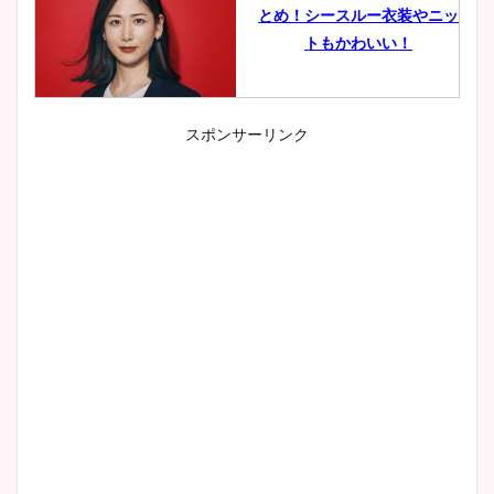
とめ！シースルー衣装やニッ
トもかわいい！
スポンサーリンク
小室瑛莉子のカップ画像まと
め！足が美脚でニット衣装も
かわいい！
清水麻椰アナのかわいい画
像！身長やカップ、同期や
wikiプロフもチェック！
大家彩香アナのかわいいカッ
プ画像まとめ！同期や実家に