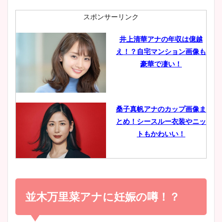
肉も凄い！
スポンサーリンク
井上清華アナの年収は億越
え！？自宅マンション画像も
鈴木唯の太ってた時の体重が
豪華で凄い！
ヤバすぎww原因や痩せたダ
イエット方は？昔と現在を画
像比較！
桑子真帆アナのカップ画像ま
とめ！シースルー衣装やニッ
豊島実季アナのカップ画像ま
トもかわいい！
とめ！美脚や水着姿に年齢も
調査！
小室瑛莉子のカップ画像まと
め！足が美脚でニット衣装も
並木万里菜アナに妊娠の噂！？
宇賀神メグアナのニット画像
かわいい！
まとめ！足も美脚でカップも
凄い！