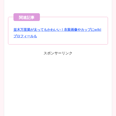
池谷実悠アナのメガネ画像が
かわいい！カップや水着姿も
まとめた！
並木万里菜が太ってもかわいい！衣装画像やカップにwiki
プロフィールも
スポンサーリンク