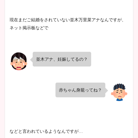
清水麻椰アナのかわいい画
現在まだご結婚をされていない並木万里菜アナなんですが、
像！身長やカップ、同期や
池谷実悠アナのメガネ画像が
ネット掲示板などで
wikiプロフもチェック！
かわいい！カップや水着姿も
まとめた！
並木アナ、妊娠してるの？
大家彩香アナのかわいいカッ
プ画像まとめ！同期や実家に
wikiプロフも！
赤ちゃん身籠ってね？
安藤萌々アナのカップ画像や
ニット衣装まとめ！美足の筋
肉も凄い！
などと言われているようなんですが…