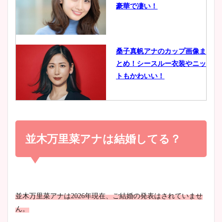
豪華で凄い！
ヤバすぎww原因や痩せたダ
イエット方は？昔と現在を画
像比較！
桑子真帆アナのカップ画像ま
とめ！シースルー衣装やニッ
豊島実季アナのカップ画像ま
トもかわいい！
とめ！美脚や水着姿に年齢も
調査！
小室瑛莉子のカップ画像まと
め！足が美脚でニット衣装も
並木万里菜アナは結婚してる？
宇賀神メグアナのニット画像
かわいい！
まとめ！足も美脚でカップも
凄い！
清水麻椰アナのかわいい画
並木万里菜アナは
2026
年現在、ご結婚の発表はされていませ
像！身長やカップ、同期や
池谷実悠アナのメガネ画像が
ん。
wikiプロフもチェック！
かわいい！カップや水着姿も