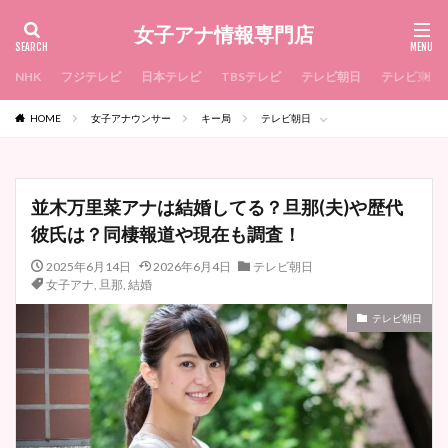
女子アナ情報専門店
NHK
フジテレビ
日本テレビ
TBSテレビ
テレビ朝日
テレビ東京
HOME
女子アナウンサー
キー局
テレビ朝日
並木万里菜アナは結婚してる？旦那(夫)や歴代
彼氏は？同棲報道や現在も調査！
2025年6月14日
2026年6月4日
テレビ朝日
女子アナ
,
旦那
,
結婚
テレビ朝日