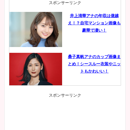
スポンサーリンク
井上清華アナの年収は億越
え！？自宅マンション画像も
豪華で凄い！
桑子真帆アナのカップ画像ま
とめ！シースルー衣装やニッ
トもかわいい！
スポンサーリンク
小室瑛莉子のカップ画像まと
め！足が美脚でニット衣装も
かわいい！