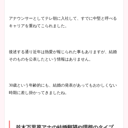
まとめた！
アナウンサーとしてテレ朝に入社して、すでに中堅と呼べる
大家彩香アナのかわいいカッ
キャリアを重ねてこられました。
プ画像まとめ！同期や実家に
wikiプロフも！
後述する通り近年は熱愛が報じられた事もありますが、結婚
そのものを公表したという情報はありません。
安藤萌々アナのカップ画像や
ニット衣装まとめ！美足の筋
肉も凄い！
30歳という年齢的にも、結婚の発表があってもおかしくない
時期に差し掛かってきましたね。
鈴木唯の太ってた時の体重が
ヤバすぎww原因や痩せたダ
イエット方は？昔と現在を画
像比較！
並木万里菜アナの結婚願望や理想のタイプ