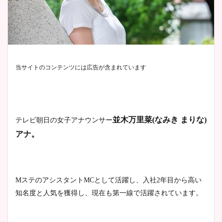
当サイトのコンテンツには広告が含まれています
並木万里菜
(
なみき
まりな
)
テレビ朝日の女子アナウンサー
アナ。
M
ステのアシスタント
MC
として活躍し、入社
2
年目から高い
知名度と人気を獲得し、現在も第一線で活躍されています。