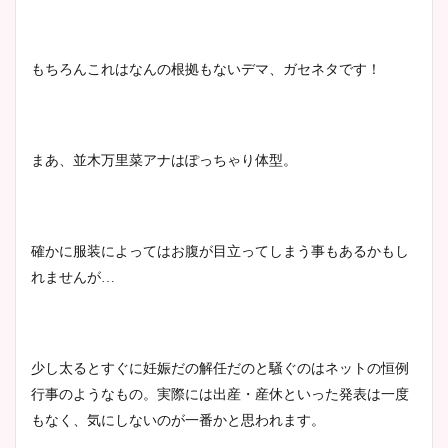
鈴木唯の太ってた時の体重が
ヤバすぎww原因や痩せたダ
もちろんこれはなんの根拠もないデマ、ガセネタです！
イエット方は？昔と現在を画
像比較！
まあ、並木万里菜アナはぽっちゃり体型。
豊島実季アナのカップ画像ま
とめ！美脚や水着姿に年齢も
調査！
確かに服装によってはお腹が
目立ってしまう事もあるかもし
れませんが
…
宇賀神メグアナのニット画像
まとめ！足も美脚でカップも
凄い！
少し太るとすぐに妊娠だの解任だのと騒ぐのはネットの恒例
行事のようなもの。実際には出産・産休といった発表は一度
もなく、気にしないのが一番かと思われます。