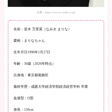
出典：https://www.tv-asahi.co.jp/
豊島実季アナのカップ画像ま
とめ！美脚や水着姿に年齢も
調査！
名前：並木 万里菜（なみき まりな）
愛称：まりなちゃん
宇賀神メグアナのニット画像
生年月日1996年1月27日
まとめ！足も美脚でカップも
凄い！
年齢：30歳（2026年時点）
出身地：東京都葛飾区
池谷実悠アナのメガネ画像が
最終学歴：成蹊大学経済学部経済経営学科 卒業
かわいい！カップや水着姿も
血液型：O型
まとめた！
身長：159cm