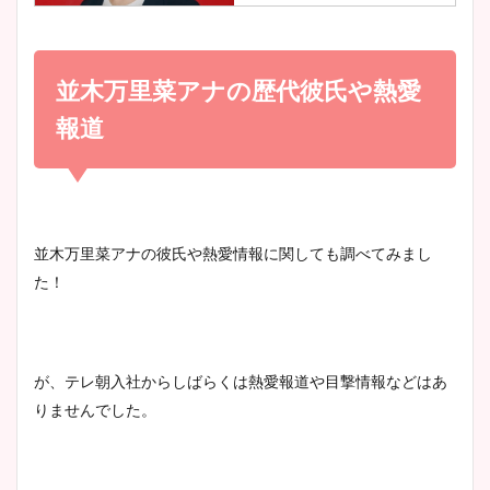
小室瑛莉子のカップ画像まと
め！足が美脚でニット衣装も
並木万里菜アナの歴代彼氏や熱愛
宇賀神メグアナのニット画像
かわいい！
まとめ！足も美脚でカップも
報道
凄い！
清水麻椰アナのかわいい画
像！身長やカップ、同期や
池谷実悠アナのメガネ画像が
並木万里菜アナの彼氏や熱愛情報に関しても調べてみまし
wikiプロフもチェック！
かわいい！カップや水着姿も
た！
まとめた！
大家彩香アナのかわいいカッ
が、テレ朝入社からしばらくは熱愛報道や目撃情報などはあ
プ画像まとめ！同期や実家に
りませんでした。
wikiプロフも！