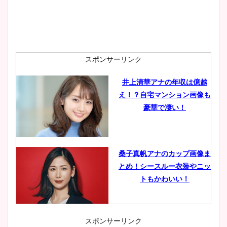
スポンサーリンク
井上清華アナの年収は億越
え！？自宅マンション画像も
豪華で凄い！
桑子真帆アナのカップ画像ま
とめ！シースルー衣装やニッ
トもかわいい！
スポンサーリンク
小室瑛莉子のカップ画像まと