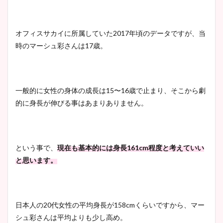
オフィスサカイに所属していた
2017
年頃のデータですが、当
時のマーシュ彩さんは
17
歳。
一般的に女性の身体の成長は
15
〜
16
歳で止まり、そこから劇
的に身長が伸びる事はあまりありません。
という事で、
現在も基本的には身長
161cm程度
と考えていい
と思います。
日本人の20代女性の平均身長が158cmくらいですから、マー
シュ彩さんは平均よりも少し高め。