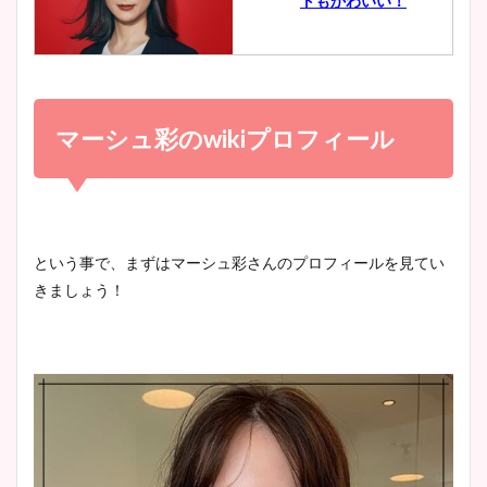
トもかわいい！
とめ！美脚や水着姿に年齢も
調査！
小室瑛莉子のカップ画像まと
め！足が美脚でニット衣装も
マーシュ彩の
wiki
プロフィール
宇賀神メグアナのニット画像
かわいい！
まとめ！足も美脚でカップも
凄い！
清水麻椰アナのかわいい画
という事で、まずはマーシュ彩さんのプロフィールを見てい
像！身長やカップ、同期や
きましょう！
池谷実悠アナのメガネ画像が
wikiプロフもチェック！
かわいい！カップや水着姿も
まとめた！
大家彩香アナのかわいいカッ
プ画像まとめ！同期や実家に
wikiプロフも！