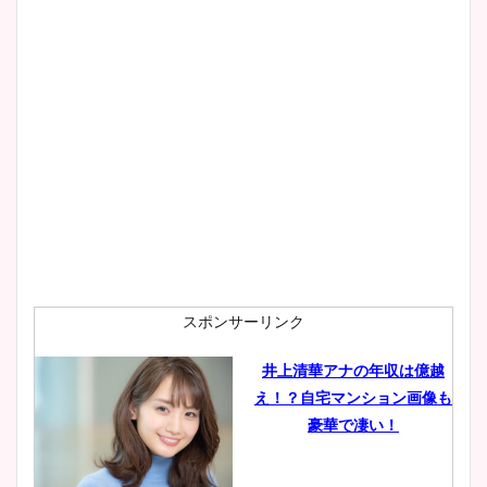
スポンサーリンク
井上清華アナの年収は億越
え！？自宅マンション画像も
豪華で凄い！