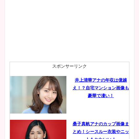
大家彩香アナのかわいいカッ
プ画像まとめ！同期や実家に
wikiプロフも！
安藤萌々アナのカップ画像や
ニット衣装まとめ！美足の筋
肉も凄い！
スポンサーリンク
井上清華アナの年収は億越
え！？自宅マンション画像も
鈴木唯の太ってた時の体重が
豪華で凄い！
ヤバすぎww原因や痩せたダ
イエット方は？昔と現在を画
像比較！
桑子真帆アナのカップ画像ま
とめ！シースルー衣装やニッ
豊島実季アナのカップ画像ま