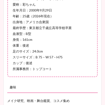
愛称：彩ちゃん
生年月日：2000年9月29日
宇賀神メグアナのニット画像
年齢：25歳（2026年現在）
まとめ！足も美脚でカップも
出身地：アメリカ合衆国
凄い！
最終学歴：東京都立千歳丘高等学校卒業
血液型：B型
身長：161cm
池谷実悠アナのメガネ画像が
体重：後述
かわいい！カップや水着姿も
足のサイズ：24.0cm
まとめた！
スリーサイズ：B 75 – W 57 – H75
カップ：後述
所属事務所：トップコート
趣味
メイク研究、映画・舞台鑑賞、コスメ集め