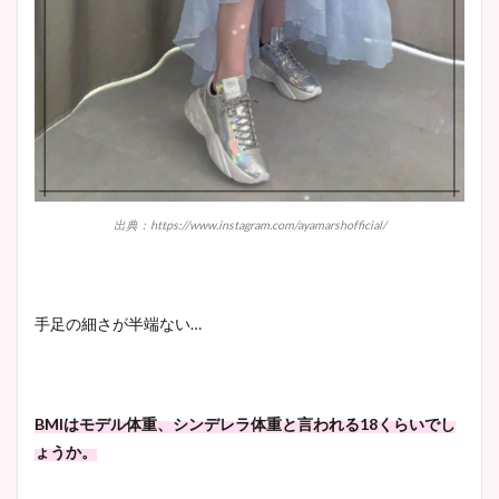
出典：https://www.instagram.com/ayamarshofficial/
手足の細さが半端ない
…
BMI
はモデル体重、シンデレラ体重と言われる
18
くらいでし
ょうか。