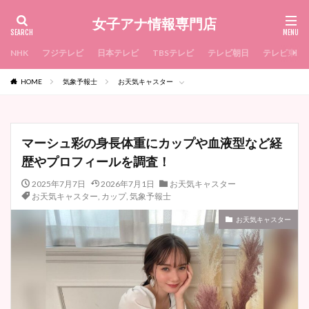
女子アナ情報専門店
NHK
フジテレビ
日本テレビ
TBSテレビ
テレビ朝日
テレビ東京
HOME
気象予報士
お天気キャスター
マーシュ彩の身長体重にカップや血液型など経
歴やプロフィールを調査！
2025年7月7日
2026年7月1日
お天気キャスター
お天気キャスター
,
カップ
,
気象予報士
お天気キャスター