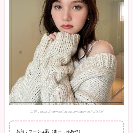
安藤萌々アナのカップ画像や
ニット衣装まとめ！美足の筋
肉も凄い！
鈴木唯の太ってた時の体重が
ヤバすぎww原因や痩せたダ
イエット方は？昔と現在を画
像比較！
豊島実季アナのカップ画像ま
とめ！美脚や水着姿に年齢も
出典：https://www.instagram.com/ayamarshofficial/
調査！
名前：マーシュ彩（まーしゅあや）