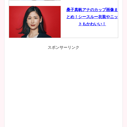
桑子真帆アナのカップ画像ま
とめ！シースルー衣装やニッ
トもかわいい！
スポンサーリンク
小室瑛莉子のカップ画像まと
め！足が美脚でニット衣装も
かわいい！
清水麻椰アナのかわいい画
像！身長やカップ、同期や
wikiプロフもチェック！