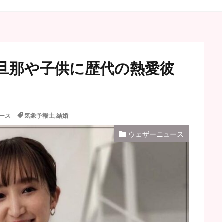
旦那や子供に歴代の熱愛彼
ース
気象予報士
,
結婚
ウェザーニュース