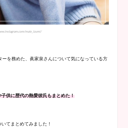
.instagram.com/maie_izumi/
スターを務めた、
眞家泉さんについて気になっている方
や子供に歴代の熱愛彼氏もまとめた！
ついてまとめてみました！