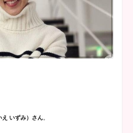
いえ いずみ）さん
。