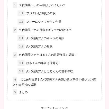
1
久代萌美アナの年収はどれくらい？
1.1
フジテレビ時代の年収
1.2
フリーになってからの年収
2
久代萌美アナの月収やギャラの内訳は？
2.1
久代萌美アナのギャラの内訳
2.2
久代萌美アナの月収
3
久代萌美アナとはるくんの世帯年収も調査！
3.1
はるくんの年収は億越え！
3.2
久代萌美アナとはるくんの世帯年収
4
【2026年最新】久代萌美アナ夫婦の収入事情｜億ション購
入や出産後の状況
5
まとめ
スポンサーリンク