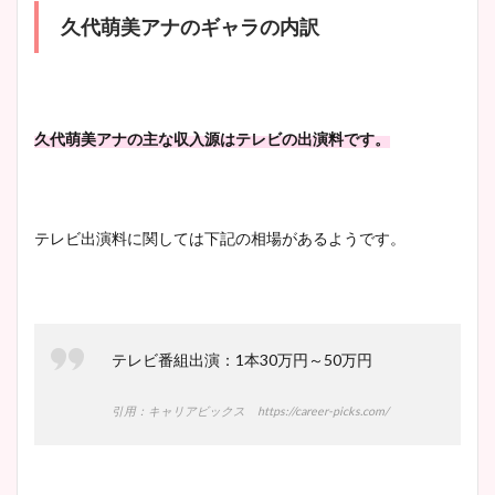
久代萌美アナのギャラの内訳
鈴木唯の太ってた時の体重が
ヤバすぎww原因や痩せたダ
久代萌美アナの主な収入源はテレビの出演料です。
イエット方は？昔と現在を画
像比較！
テレビ出演料に関しては下記の相場があるようです。
豊島実季アナのカップ画像ま
とめ！美脚や水着姿に年齢も
調査！
テレビ番組出演：1本30万円～50万円
宇賀神メグアナのニット画像
引用：キャリアビックス https://career-picks.com/
まとめ！足も美脚でカップも
凄い！