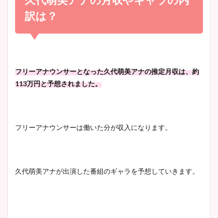
かわいい！
まとめ！足も美脚でカップも
訳は？
凄い！
清水麻椰アナのかわいい画
像！身長やカップ、同期や
池谷実悠アナのメガネ画像が
フリーアナウンサーとなった久代萌美アナの推定月収は、約
wikiプロフもチェック！
かわいい！カップや水着姿も
113万円と予想されました。
まとめた！
大家彩香アナのかわいいカッ
フリーアナウンサーは働いた分が収入になります。
プ画像まとめ！同期や実家に
wikiプロフも！
久代萌美アナが出演した番組のギャラを予想していきます。
安藤萌々アナのカップ画像や
ニット衣装まとめ！美足の筋
肉も凄い！