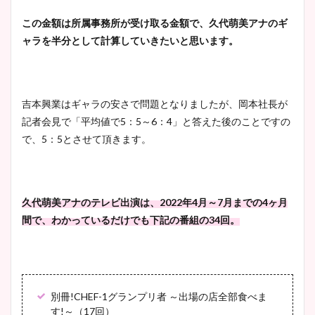
この金額は所属事務所が受け取る金額で、久代萌美アナのギ
ャラを半分として計算していきたいと思います。
池谷実悠アナのメガネ画像が
かわいい！カップや水着姿も
まとめた！
吉本興業はギャラの安さで問題となりましたが、岡本社長が
記者会見で「平均値で5：5～6：4」と答えた後のことですの
で、5：5とさせて頂きます。
久代萌美アナのテレビ出演は、2022年4月～7月までの4ヶ月
間で、わかっているだけでも下記の番組の34回。
別冊!CHEF-1グランプリ者 ～出場の店全部食べま
す!～（17回）