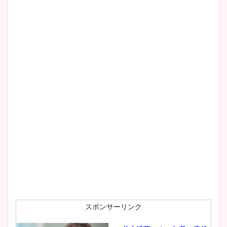
清水麻椰アナのかわいい画
像！身長やカップ、同期や
wikiプロフもチェック！
大家彩香アナのかわいいカッ
プ画像まとめ！同期や実家に
wikiプロフも！
安藤萌々アナのカップ画像や
ニット衣装まとめ！美足の筋
肉も凄い！
スポンサーリンク