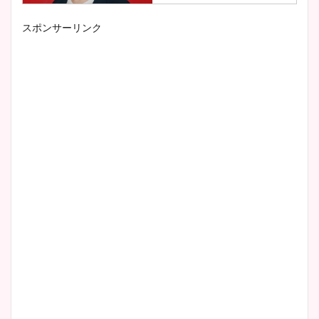
スポンサーリンク
小室瑛莉子のカップ画像まと
め！足が美脚でニット衣装も
かわいい！
清水麻椰アナのかわいい画
像！身長やカップ、同期や
wikiプロフもチェック！
大家彩香アナのかわいいカッ
プ画像まとめ！同期や実家に
wikiプロフも！