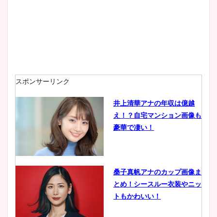
スポンサーリンク
井上清華アナの年収は億越
え！？自宅マンション画像も
豪華で凄い！
桑子真帆アナのカップ画像ま
とめ！シースルー衣装やニッ
トもかわいい！