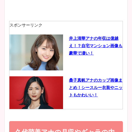
安藤萌々アナのカップ画像や
ニット衣装まとめ！美足の筋
肉も凄い！
スポンサーリンク
井上清華アナの年収は億越
え！？自宅マンション画像も
鈴木唯の太ってた時の体重が
豪華で凄い！
ヤバすぎww原因や痩せたダ
イエット方は？昔と現在を画
像比較！
桑子真帆アナのカップ画像ま
とめ！シースルー衣装やニッ
豊島実季アナのカップ画像ま
トもかわいい！
とめ！美脚や水着姿に年齢も
調査！
小室瑛莉子のカップ画像まと
め！足が美脚でニット衣装も
久代萌美アナの月収やギャラの内
宇賀神メグアナのニット画像