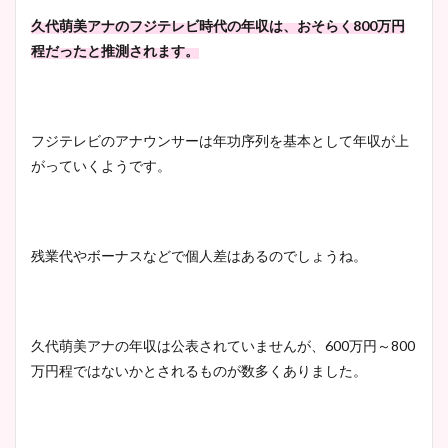
イエット方は？昔と現在を画
久代萌美アナのフジテレビ時代の年収は、おそらく800万円
像比較！
程だったと推測されます。
豊島実季アナのカップ画像ま
とめ！美脚や水着姿に年齢も
フジテレビのアナウンサーは年功序列を基本として年収が上
調査！
がっていくようです。
宇賀神メグアナのニット画像
残業代やボーナスなどで個人差はあるのでしょうね。
まとめ！足も美脚でカップも
凄い！
久代萌美アナの年収は公表されていませんが、600万円～800
万円程ではないかとされるものが数多くありました。
池谷実悠アナのメガネ画像が
かわいい！カップや水着姿も
まとめた！