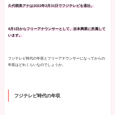
像！身長やカップ、同期や
池谷実悠アナのメガネ画像が
久代萌美アナは2022年3月31日でフジテレビを退社。
wikiプロフもチェック！
かわいい！カップや水着姿も
まとめた！
4月1日からフリーアナウンサーとして、吉本興業に所属して
大家彩香アナのかわいいカッ
います。
プ画像まとめ！同期や実家に
wikiプロフも！
フジテレビ時代の年収とフリーアナウンサーになってからの
年収はどれくらいなのでしょうか。
安藤萌々アナのカップ画像や
ニット衣装まとめ！美足の筋
肉も凄い！
フジテレビ時代の年収
鈴木唯の太ってた時の体重が
ヤバすぎww原因や痩せたダ