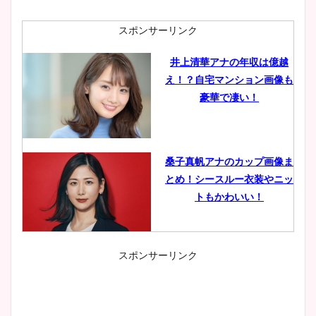
スポンサーリンク
井上清華アナの年収は億越
え！？自宅マンション画像も
豪華で凄い！
桑子真帆アナのカップ画像ま
とめ！シースルー衣装やニッ
トもかわいい！
スポンサーリンク
小室瑛莉子のカップ画像まと
め！足が美脚でニット衣装も
かわいい！