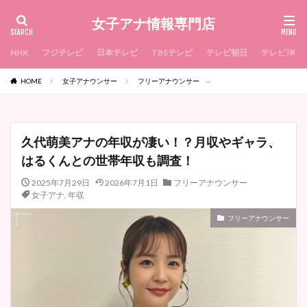
女子アナ情報専門店
NHK
フジテレビ
日本テレビ
TBSテレビ
テレビ朝日
テレビ東京
HOME
女子アナウンサー
フリーアナウンサー
久代萌美アナの年収が凄い！？月収やギャラ、
はるくんとの世帯年収も調査！
2025年7月29日
2026年7月1日
フリーアナウンサー
女子アナ
,
年収
フリーアナウンサー