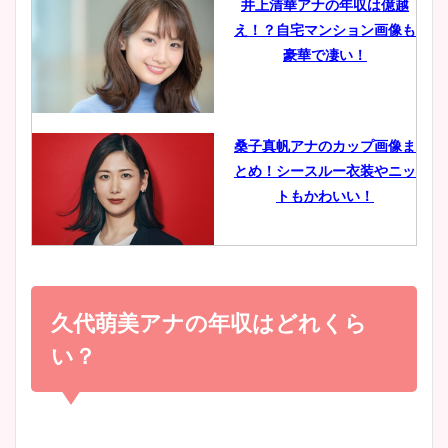
井上清華アナの年収は億越
え！？自宅マンション画像も
鈴木唯の太ってた時の体重が
豪華で凄い！
ヤバすぎww原因や痩せたダ
イエット方は？昔と現在を画
像比較！
桑子真帆アナのカップ画像ま
とめ！シースルー衣装やニッ
豊島実季アナのカップ画像ま
トもかわいい！
とめ！美脚や水着姿に年齢も
調査！
小室瑛莉子のカップ画像まと
め！足が美脚でニット衣装も
久代萌美アナの年収はどれくら
宇賀神メグアナのニット画像
かわいい！
まとめ！足も美脚でカップも
い？
凄い！
清水麻椰アナのかわいい画