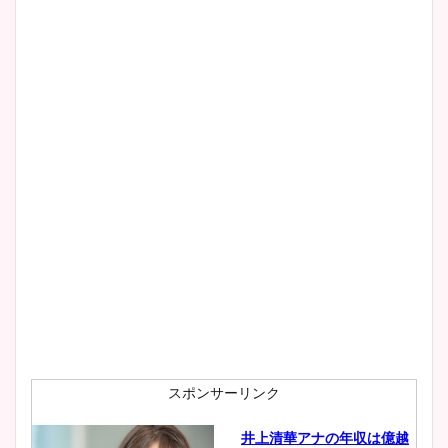
清水麻椰アナのかわいい画
像！身長やカップ、同期や
wikiプロフもチェック！
大家彩香アナのかわいいカッ
プ画像まとめ！同期や実家に
wikiプロフも！
安藤萌々アナのカップ画像や
ニット衣装まとめ！美足の筋
肉も凄い！
スポンサーリンク
井上清華アナの年収は億越