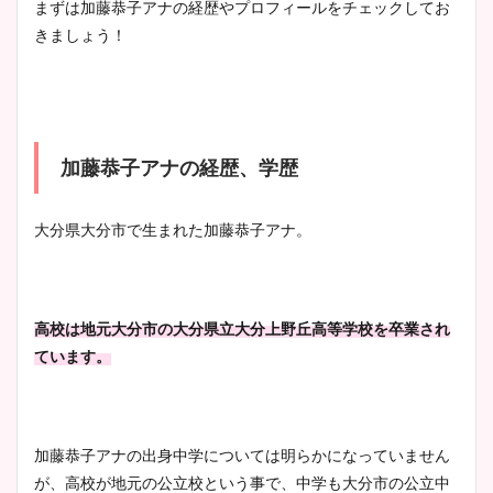
池谷実悠アナのメガネ画像が
まずは加藤恭子アナの経歴やプロフィールをチェックしてお
wikiプロフもチェック！
かわいい！カップや水着姿も
きましょう！
まとめた！
大家彩香アナのかわいいカッ
プ画像まとめ！同期や実家に
加藤恭子アナの経歴、学歴
wikiプロフも！
大分県大分市で生まれた加藤恭子アナ。
安藤萌々アナのカップ画像や
ニット衣装まとめ！美足の筋
肉も凄い！
高校は地元大分市の大分県立大分上野丘高等学校を卒業され
ています。
鈴木唯の太ってた時の体重が
加藤恭子アナの出身中学については明らかになっていません
ヤバすぎww原因や痩せたダ
が、高校が地元の公立校という事で、中学も大分市の公立中
イエット方は？昔と現在を画