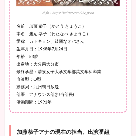
出典：https://twitter.com/kbc_paon
豊島実季アナのカップ画像ま
名前：加藤 恭子（かとう きょうこ）
とめ！美脚や水着姿に年齢も
本名：渡辺 恭子（わたなべ きょうこ）
調査！
愛称：カトキョン、綺麗なオバさん
生年月日：1968年7月24日
年齢：53歳
宇賀神メグアナのニット画像
出身地：大分県大分市
まとめ！足も美脚でカップも
最終学歴：清泉女子大学文学部英文学科卒業
凄い！
血液型：O型
勤務局：九州朝日放送
部署：アナウンス部(担当部長)
活動期間：1991年 –
池谷実悠アナのメガネ画像が
かわいい！カップや水着姿も
まとめた！
加藤恭子アナの現在の担当、出演番組