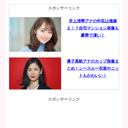
スポンサーリンク
井上清華アナの年収は億越
え！？自宅マンション画像も
豪華で凄い！
桑子真帆アナのカップ画像ま
とめ！シースルー衣装やニッ
トもかわいい！
スポンサーリンク
小室瑛莉子のカップ画像まと
め！足が美脚でニット衣装も
かわいい！