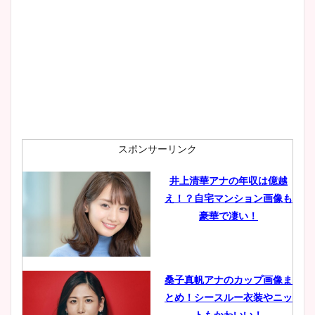
スポンサーリンク
井上清華アナの年収は億越
え！？自宅マンション画像も
豪華で凄い！
桑子真帆アナのカップ画像ま
とめ！シースルー衣装やニッ
トもかわいい！