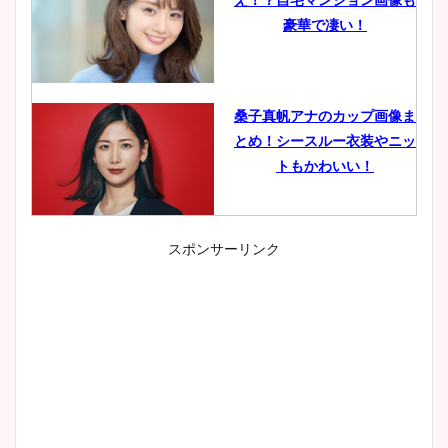
豪華で凄い！
桑子真帆アナのカップ画像ま
とめ！シースルー衣装やニッ
トもかわいい！
スポンサーリンク
小室瑛莉子のカップ画像まと
め！足が美脚でニット衣装も
かわいい！
清水麻椰アナのかわいい画
像！身長やカップ、同期や