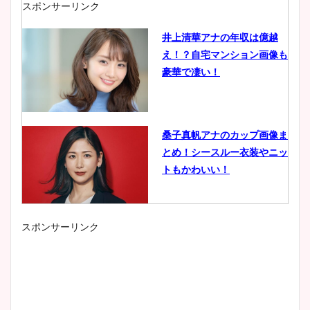
スポンサーリンク
井上清華アナの年収は億越
え！？自宅マンション画像も
豪華で凄い！
桑子真帆アナのカップ画像ま
とめ！シースルー衣装やニッ
トもかわいい！
スポンサーリンク
小室瑛莉子のカップ画像まと
め！足が美脚でニット衣装も
かわいい！