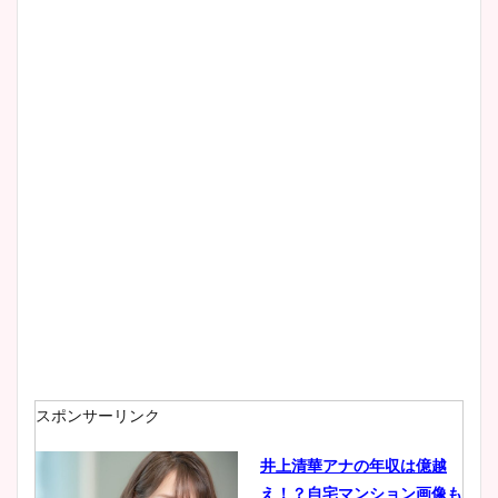
清水麻椰アナのかわいい画
像！身長やカップ、同期や
wikiプロフもチェック！
大家彩香アナのかわいいカッ
プ画像まとめ！同期や実家に
wikiプロフも！
安藤萌々アナのカップ画像や
ニット衣装まとめ！美足の筋
肉も凄い！
スポンサーリンク
井上清華アナの年収は億越
え！？自宅マンション画像も