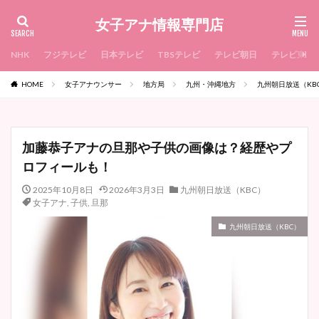
女子アナ情報専門店
NHK
フジテレビ
日本テレビ
TBSテレビ
テレビ朝日
テレビ東京
HOME
女子アナウンサー
地方局
九州・沖縄地方
九州朝日放送（KB
加藤恭子アナの旦那や子供の画像は？経歴やプ
ロフィールも！
2025年10月8日
2026年3月3日
九州朝日放送（KBC）
女子アナ
,
子供
,
旦那
九州朝日放送（KBC）