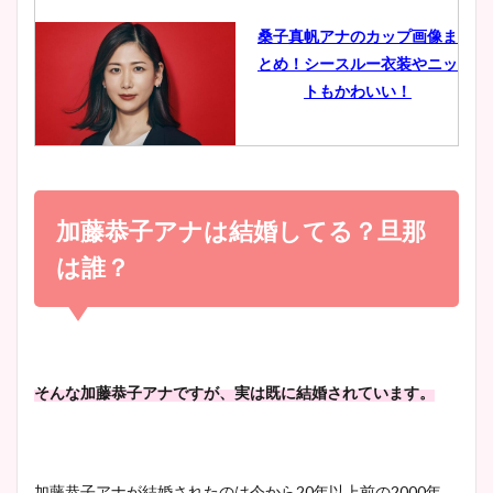
像比較！
桑子真帆アナのカップ画像ま
とめ！シースルー衣装やニッ
豊島実季アナのカップ画像ま
トもかわいい！
とめ！美脚や水着姿に年齢も
調査！
小室瑛莉子のカップ画像まと
め！足が美脚でニット衣装も
加藤恭子アナは結婚してる？旦那
宇賀神メグアナのニット画像
かわいい！
まとめ！足も美脚でカップも
は誰？
凄い！
清水麻椰アナのかわいい画
像！身長やカップ、同期や
池谷実悠アナのメガネ画像が
そんな加藤恭子アナですが、実は既に結婚されています。
wikiプロフもチェック！
かわいい！カップや水着姿も
まとめた！
加藤恭子アナが結婚されたのは今から
20
年以上前の
2000
年。