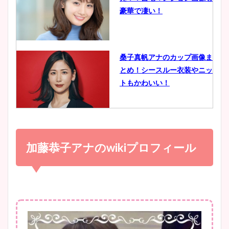
鈴木唯の太ってた時の体重が
豪華で凄い！
ヤバすぎww原因や痩せたダ
イエット方は？昔と現在を画
像比較！
桑子真帆アナのカップ画像ま
とめ！シースルー衣装やニッ
豊島実季アナのカップ画像ま
トもかわいい！
とめ！美脚や水着姿に年齢も
調査！
小室瑛莉子のカップ画像まと
め！足が美脚でニット衣装も
加藤恭子アナの
wiki
プロフィール
宇賀神メグアナのニット画像
かわいい！
まとめ！足も美脚でカップも
凄い！
清水麻椰アナのかわいい画
像！身長やカップ、同期や
池谷実悠アナのメガネ画像が
wikiプロフもチェック！