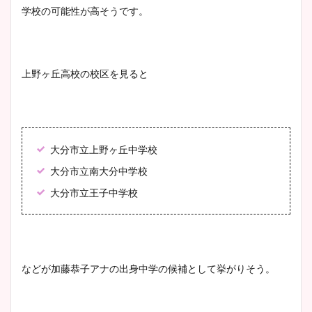
学校の可能性が高そうです。
像比較！
豊島実季アナのカップ画像ま
上野ヶ丘高校の校区を見ると
とめ！美脚や水着姿に年齢も
調査！
大分市立上野ヶ丘中学校
宇賀神メグアナのニット画像
大分市立南大分中学校
まとめ！足も美脚でカップも
凄い！
大分市立王子中学校
池谷実悠アナのメガネ画像が
などが加藤恭子アナの出身中学の候補として挙がりそう。
かわいい！カップや水着姿も
まとめた！