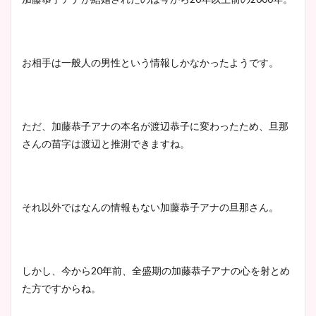
大家彩香アナのかわいいカッ
プ画像まとめ！同期や実家に
wikiプロフも！
お相手は一般人の男性という情報しかなかったようです。
安藤萌々アナのカップ画像や
ニット衣装まとめ！美足の筋
ただ、加藤恭子アナの本名が渡辺恭子に変わったため、旦那
肉も凄い！
さんの苗字は渡辺と推測できますね。
鈴木唯の太ってた時の体重が
それ以外ではなんの情報もない加藤恭子アナの旦那さん。
ヤバすぎww原因や痩せたダ
イエット方は？昔と現在を画
像比較！
しかし、今から
20
年前、全盛期の加藤恭子アナの心を射とめ
た方ですからね。
豊島実季アナのカップ画像ま