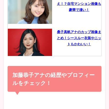
え！？自宅マンション画像も
鈴木唯の太ってた時の体重が
豪華で凄い！
ヤバすぎww原因や痩せたダ
イエット方は？昔と現在を画
像比較！
桑子真帆アナのカップ画像ま
とめ！シースルー衣装やニッ
豊島実季アナのカップ画像ま
トもかわいい！
とめ！美脚や水着姿に年齢も
調査！
小室瑛莉子のカップ画像まと
め！足が美脚でニット衣装も
加藤恭子アナの経歴やプロフィー
宇賀神メグアナのニット画像
かわいい！
まとめ！足も美脚でカップも
ルをチェック！
凄い！
清水麻椰アナのかわいい画
像！身長やカップ、同期や