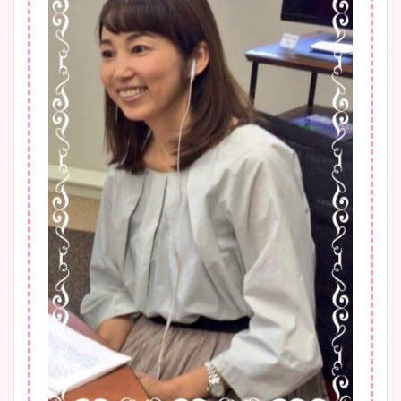
かわいい！カップや水着姿も
まとめた！
大家彩香アナのかわいいカッ
プ画像まとめ！同期や実家に
wikiプロフも！
安藤萌々アナのカップ画像や
ニット衣装まとめ！美足の筋
肉も凄い！
鈴木唯の太ってた時の体重が
ヤバすぎww原因や痩せたダ
イエット方は？昔と現在を画
像比較！