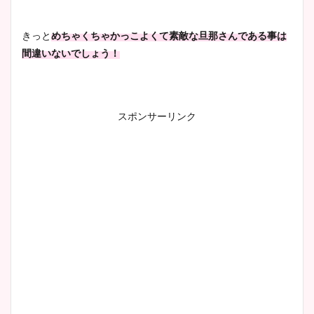
とめ！美脚や水着姿に年齢も
調査！
きっと
めちゃくちゃかっこよくて素敵な旦那さんである事は
間違いないでしょう！
宇賀神メグアナのニット画像
まとめ！足も美脚でカップも
スポンサーリンク
凄い！
池谷実悠アナのメガネ画像が
かわいい！カップや水着姿も
まとめた！