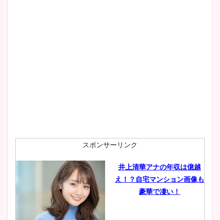
wikiプロフもチェック！
大家彩香アナのかわいいカッ
プ画像まとめ！同期や実家に
wikiプロフも！
安藤萌々アナのカップ画像や
ニット衣装まとめ！美足の筋
肉も凄い！
スポンサーリンク
井上清華アナの年収は億越
え！？自宅マンション画像も
鈴木唯の太ってた時の体重が
豪華で凄い！
ヤバすぎww原因や痩せたダ
イエット方は？昔と現在を画