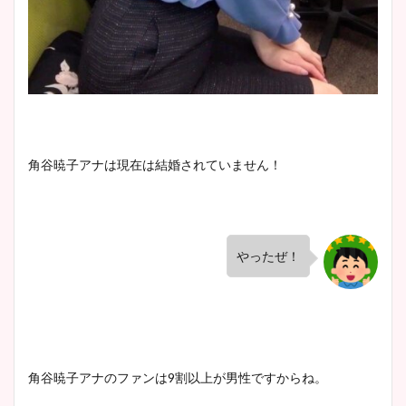
鈴木唯の太ってた時の体重が
ヤバすぎww原因や痩せたダ
イエット方は？昔と現在を画
像比較！
角谷暁子アナは現在は結婚されていません！
豊島実季アナのカップ画像ま
とめ！美脚や水着姿に年齢も
調査！
やったぜ！
宇賀神メグアナのニット画像
まとめ！足も美脚でカップも
凄い！
角谷暁子アナのファンは9割以上が男性ですからね。