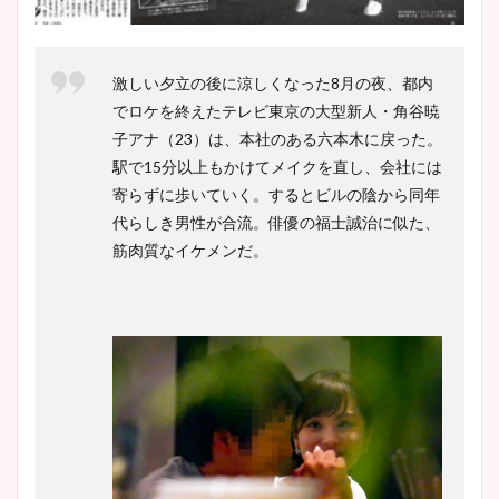
イエット方は？昔と現在を画
像比較！
激しい夕立の後に涼しくなった8月の夜、都内
でロケを終えたテレビ東京の大型新人・角谷暁
豊島実季アナのカップ画像ま
子アナ（23）は、本社のある六本木に戻った。
とめ！美脚や水着姿に年齢も
駅で15分以上もかけてメイクを直し、会社には
調査！
寄らずに歩いていく。するとビルの陰から同年
代らしき男性が合流。俳優の福士誠治に似た、
筋肉質なイケメンだ。
宇賀神メグアナのニット画像
まとめ！足も美脚でカップも
凄い！
池谷実悠アナのメガネ画像が
かわいい！カップや水着姿も