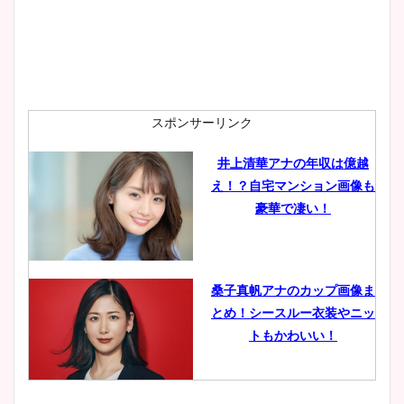
スポンサーリンク
井上清華アナの年収は億越
え！？自宅マンション画像も
豪華で凄い！
桑子真帆アナのカップ画像ま
とめ！シースルー衣装やニッ
トもかわいい！