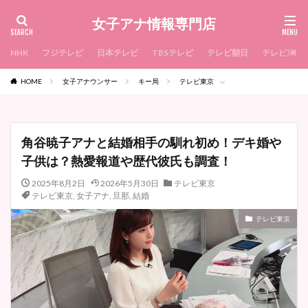
女子アナ情報専門店
NHK
フジテレビ
日本テレビ
TBSテレビ
テレビ朝日
テレビ東京
HOME
女子アナウンサー
キー局
テレビ東京
角谷暁子アナと結婚相手の馴れ初め！デキ婚や
子供は？熱愛報道や歴代彼氏も調査！
2025年8月2日
2026年5月30日
テレビ東京
テレビ東京
,
女子アナ
,
旦那
,
結婚
テレビ東京