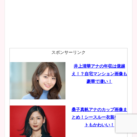
wikiプロフも！
安藤萌々アナのカップ画像や
ニット衣装まとめ！美足の筋
肉も凄い！
スポンサーリンク
井上清華アナの年収は億越
え！？自宅マンション画像も
鈴木唯の太ってた時の体重が
豪華で凄い！
ヤバすぎww原因や痩せたダ
イエット方は？昔と現在を画
像比較！
桑子真帆アナのカップ画像ま
とめ！シースルー衣装やニッ
豊島実季アナのカップ画像ま
トもかわいい！
とめ！美脚や水着姿に年齢も
調査！