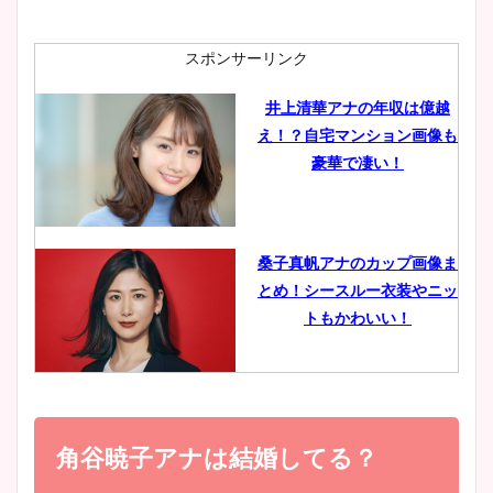
ニット衣装まとめ！美足の筋
肉も凄い！
スポンサーリンク
井上清華アナの年収は億越
え！？自宅マンション画像も
鈴木唯の太ってた時の体重が
豪華で凄い！
ヤバすぎww原因や痩せたダ
イエット方は？昔と現在を画
像比較！
桑子真帆アナのカップ画像ま
とめ！シースルー衣装やニッ
豊島実季アナのカップ画像ま
トもかわいい！
とめ！美脚や水着姿に年齢も
調査！
小室瑛莉子のカップ画像まと
め！足が美脚でニット衣装も
角谷暁子アナは結婚してる？
宇賀神メグアナのニット画像
かわいい！
まとめ！足も美脚でカップも