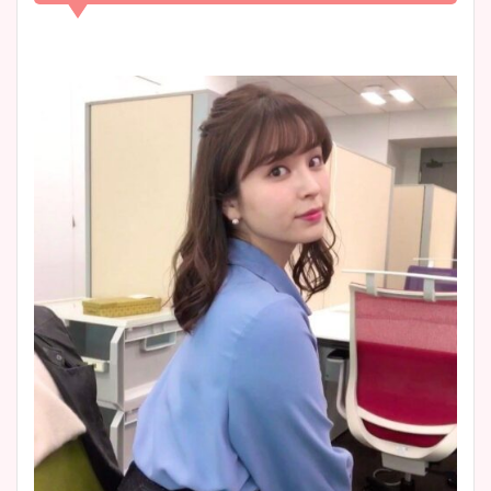
凄い！
清水麻椰アナのかわいい画
像！身長やカップ、同期や
池谷実悠アナのメガネ画像が
wikiプロフもチェック！
かわいい！カップや水着姿も
まとめた！
大家彩香アナのかわいいカッ
プ画像まとめ！同期や実家に
wikiプロフも！
安藤萌々アナのカップ画像や
ニット衣装まとめ！美足の筋
肉も凄い！