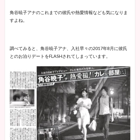
像！身長やカップ、同期や
池谷実悠アナのメガネ画像が
角谷暁子アナのこれまでの彼氏や熱愛情報なども気になりま
wikiプロフもチェック！
かわいい！カップや水着姿も
すよね。
まとめた！
大家彩香アナのかわいいカッ
調べてみると、角谷暁子アナ、入社早々の2017年8月に彼氏
プ画像まとめ！同期や実家に
とのお泊りデートをFLASHされてしまっています。
wikiプロフも！
安藤萌々アナのカップ画像や
ニット衣装まとめ！美足の筋
肉も凄い！
鈴木唯の太ってた時の体重が
ヤバすぎww原因や痩せたダ