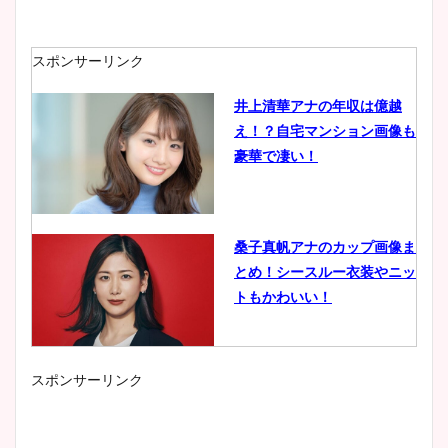
スポンサーリンク
井上清華アナの年収は億越
え！？自宅マンション画像も
豪華で凄い！
桑子真帆アナのカップ画像ま
とめ！シースルー衣装やニッ
トもかわいい！
スポンサーリンク
小室瑛莉子のカップ画像まと
め！足が美脚でニット衣装も
かわいい！