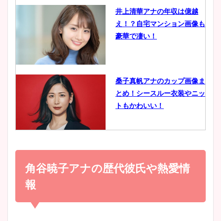
井上清華アナの年収は億越
え！？自宅マンション画像も
鈴木唯の太ってた時の体重が
豪華で凄い！
ヤバすぎww原因や痩せたダ
イエット方は？昔と現在を画
像比較！
桑子真帆アナのカップ画像ま
とめ！シースルー衣装やニッ
豊島実季アナのカップ画像ま
トもかわいい！
とめ！美脚や水着姿に年齢も
調査！
小室瑛莉子のカップ画像まと
め！足が美脚でニット衣装も
角谷暁子アナの歴代彼氏や熱愛情
宇賀神メグアナのニット画像
かわいい！
まとめ！足も美脚でカップも
報
凄い！
清水麻椰アナのかわいい画