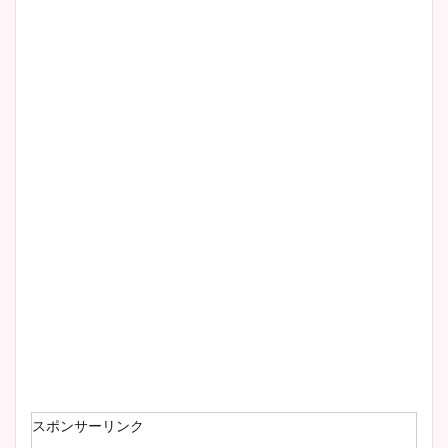
清水麻椰アナのかわいい画
像！身長やカップ、同期や
wikiプロフもチェック！
大家彩香アナのかわいいカッ
プ画像まとめ！同期や実家に
wikiプロフも！
安藤萌々アナのカップ画像や
ニット衣装まとめ！美足の筋
肉も凄い！
スポンサーリンク