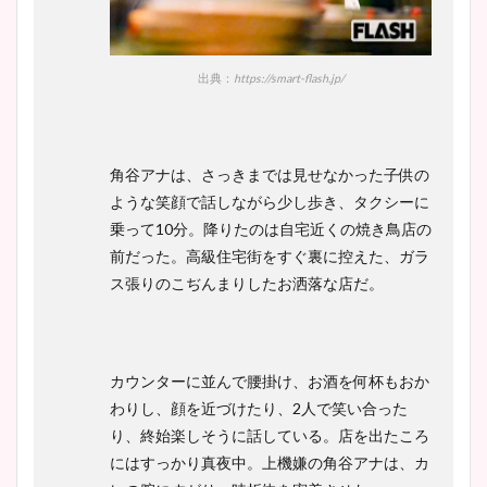
まとめた！
出典：
https://smart-flash.jp/
角谷アナは、さっきまでは見せなかった子供の
ような笑顔で話しながら少し歩き、タクシーに
乗って10分。降りたのは自宅近くの焼き鳥店の
前だった。高級住宅街をすぐ裏に控えた、ガラ
ス張りのこぢんまりしたお洒落な店だ。
カウンターに並んで腰掛け、お酒を何杯もおか
わりし、顔を近づけたり、2人で笑い合った
り、終始楽しそうに話している。店を出たころ
にはすっかり真夜中。上機嫌の角谷アナは、カ