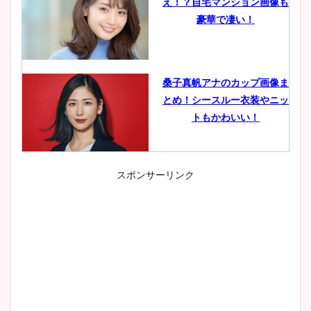
え！？自宅マンション画像も
豪華で凄い！
桑子真帆アナのカップ画像ま
とめ！シースルー衣装やニッ
トもかわいい！
スポンサーリンク
小室瑛莉子のカップ画像まと
め！足が美脚でニット衣装も
かわいい！
清水麻椰アナのかわいい画
像！身長やカップ、同期や