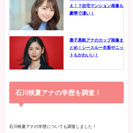
え！？自宅マンション画像も
鈴木唯の太ってた時の体重が
豪華で凄い！
ヤバすぎww原因や痩せたダ
イエット方は？昔と現在を画
像比較！
桑子真帆アナのカップ画像ま
とめ！シースルー衣装やニッ
豊島実季アナのカップ画像ま
トもかわいい！
とめ！美脚や水着姿に年齢も
調査！
小室瑛莉子のカップ画像まと
め！足が美脚でニット衣装も
石川映夏アナの学歴を調査！
宇賀神メグアナのニット画像
かわいい！
まとめ！足も美脚でカップも
凄い！
清水麻椰アナのかわいい画
石川映夏アナの学歴についても調査しました！
像！身長やカップ、同期や