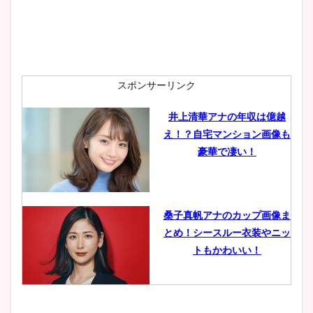
安藤萌々アナのカップ画像や
ニット衣装まとめ！美足の筋
肉も凄い！
スポンサーリンク
井上清華アナの年収は億越
え！？自宅マンション画像も
鈴木唯の太ってた時の体重が
豪華で凄い！
ヤバすぎww原因や痩せたダ
イエット方は？昔と現在を画
像比較！
桑子真帆アナのカップ画像ま
とめ！シースルー衣装やニッ
豊島実季アナのカップ画像ま
トもかわいい！
とめ！美脚や水着姿に年齢も
調査！