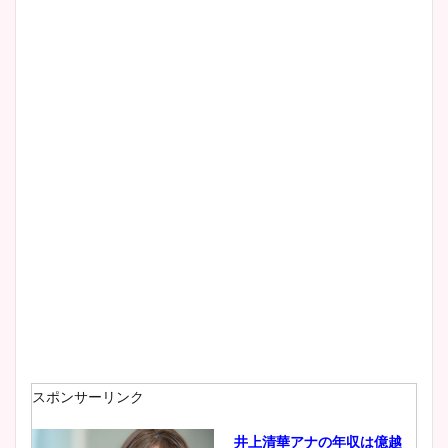
清水麻椰アナのかわいい画
像！身長やカップ、同期や
wikiプロフもチェック！
大家彩香アナのかわいいカッ
プ画像まとめ！同期や実家に
wikiプロフも！
安藤萌々アナのカップ画像や
ニット衣装まとめ！美足の筋
肉も凄い！
スポンサーリンク
井上清華アナの年収は億越