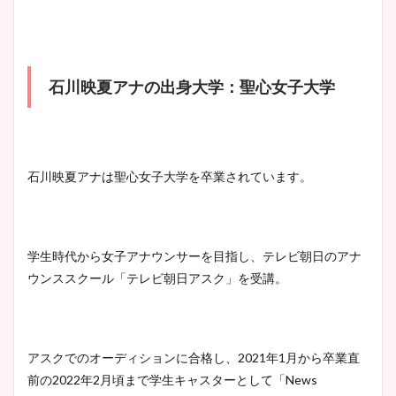
池谷実悠アナのメガネ画像が
wikiプロフもチェック！
かわいい！カップや水着姿も
まとめた！
石川映夏アナの出身大学：聖心女子大学
大家彩香アナのかわいいカッ
プ画像まとめ！同期や実家に
wikiプロフも！
石川映夏アナは聖心女子大学を卒業されています。
安藤萌々アナのカップ画像や
ニット衣装まとめ！美足の筋
学生時代から女子アナウンサーを目指し、テレビ朝日のアナ
肉も凄い！
ウンススクール「テレビ朝日アスク」を受講。
鈴木唯の太ってた時の体重が
アスクでのオーディションに合格し、2021年1月から卒業直
ヤバすぎww原因や痩せたダ
前の2022年2月頃まで学生キャスターとして「News
イエット方は？昔と現在を画