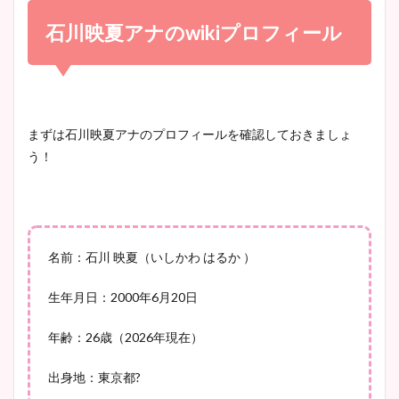
小室瑛莉子のカップ画像まと
め！足が美脚でニット衣装も
石川映夏アナのwikiプロフィール
宇賀神メグアナのニット画像
かわいい！
まとめ！足も美脚でカップも
凄い！
清水麻椰アナのかわいい画
まずは石川映夏アナのプロフィールを確認しておきましょ
像！身長やカップ、同期や
う！
池谷実悠アナのメガネ画像が
wikiプロフもチェック！
かわいい！カップや水着姿も
まとめた！
大家彩香アナのかわいいカッ
名前：石川 映夏（いしかわ はるか ）
プ画像まとめ！同期や実家に
生年月日：2000年6月20日
wikiプロフも！
年齢：26歳（2026年現在）
出身地：東京都?
安藤萌々アナのカップ画像や