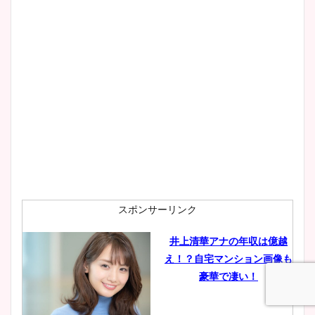
wikiプロフもチェック！
大家彩香アナのかわいいカッ
プ画像まとめ！同期や実家に
wikiプロフも！
安藤萌々アナのカップ画像や
ニット衣装まとめ！美足の筋
肉も凄い！
スポンサーリンク
井上清華アナの年収は億越
え！？自宅マンション画像も
鈴木唯の太ってた時の体重が
豪華で凄い！
ヤバすぎww原因や痩せたダ
イエット方は？昔と現在を画