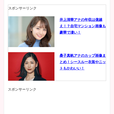
スポンサーリンク
井上清華アナの年収は億越
え！？自宅マンション画像も
豪華で凄い！
桑子真帆アナのカップ画像ま
とめ！シースルー衣装やニッ
トもかわいい！
スポンサーリンク
小室瑛莉子のカップ画像まと
め！足が美脚でニット衣装も
かわいい！