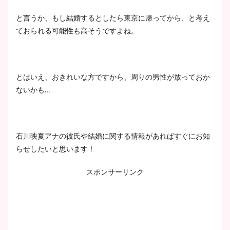
ヤバすぎww原因や痩せたダ
イエット方は？昔と現在を画
と言うか、もし結婚するとしたら東京に帰ってから、と考え
像比較！
ておられる可能性も高そうですよね。
豊島実季アナのカップ画像ま
とめ！美脚や水着姿に年齢も
とはいえ、おきれいな方ですから、周りの男性が放っておか
調査！
ないかも…
石川映夏アナの彼氏や結婚に関する情報があればすぐにお知
宇賀神メグアナのニット画像
らせしたいと思います！
まとめ！足も美脚でカップも
凄い！
スポンサーリンク
池谷実悠アナのメガネ画像が
かわいい！カップや水着姿も