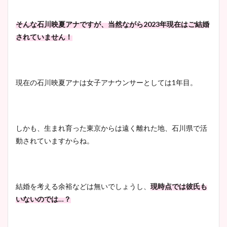
清水麻椰アナのかわいい画
像！身長やカップ、同期や
池谷実悠アナのメガネ画像が
そんな石川映夏アナですが、当然ながら2023年現在はご結婚
wikiプロフもチェック！
かわいい！カップや水着姿も
されていません！
まとめた！
大家彩香アナのかわいいカッ
現在の石川映夏アナは女子アナウンサーとしては1年目。
プ画像まとめ！同期や実家に
wikiプロフも！
しかも、生まれ育った東京からは遠く離れた地、石川県で活
動されていますからね。
安藤萌々アナのカップ画像や
ニット衣装まとめ！美足の筋
肉も凄い！
結婚を考える余裕などは無いでしょうし、
現時点では彼氏も
いないのでは…？
鈴木唯の太ってた時の体重が