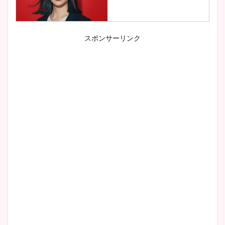
スポンサーリンク
小室瑛莉子のカップ画像まと
め！足が美脚でニット衣装も
かわいい！
清水麻椰アナのかわいい画
像！身長やカップ、同期や
wikiプロフもチェック！
大家彩香アナのかわいいカッ
プ画像まとめ！同期や実家に
wikiプロフも！