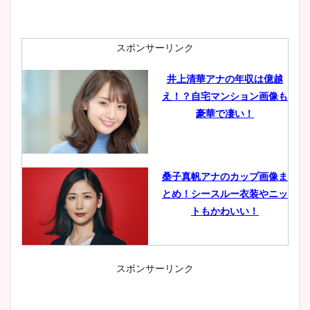
スポンサーリンク
井上清華アナの年収は億越
え！？自宅マンション画像も
豪華で凄い！
桑子真帆アナのカップ画像ま
とめ！シースルー衣装やニッ
トもかわいい！
スポンサーリンク
小室瑛莉子のカップ画像まと
め！足が美脚でニット衣装も
かわいい！