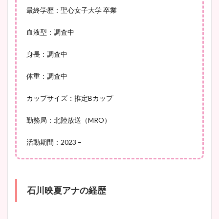
ニット衣装まとめ！美足の筋
最終学歴：聖心女子大学 卒業
肉も凄い！
血液型：調査中
身長：調査中
鈴木唯の太ってた時の体重が
ヤバすぎww原因や痩せたダ
体重：調査中
イエット方は？昔と現在を画
像比較！
カップサイズ：推定Bカップ
勤務局：北陸放送（MRO）
豊島実季アナのカップ画像ま
とめ！美脚や水着姿に年齢も
活動期間：2023 –
調査！
石川映夏アナの経歴
宇賀神メグアナのニット画像
まとめ！足も美脚でカップも