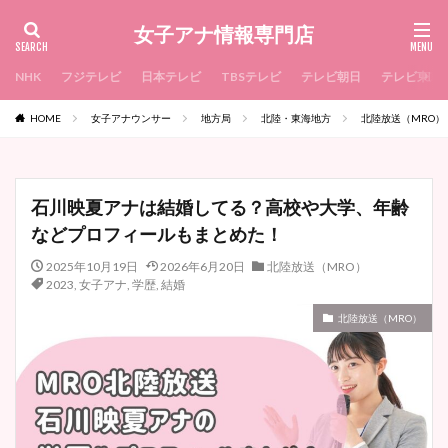
女子アナ情報専門店
NHK
フジテレビ
日本テレビ
TBSテレビ
テレビ朝日
テレビ東京
HOME
女子アナウンサー
地方局
北陸・東海地方
北陸放送（MRO）
石川映夏アナは結婚してる？高校や大学、年齢
などプロフィールもまとめた！
2025年10月19日
2026年6月20日
北陸放送（MRO）
2023
,
女子アナ
,
学歴
,
結婚
北陸放送（MRO）