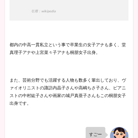
引用：wikipedia
都内の中高一貫私立という事で卒業生の女子アナも多く、堂
真理子アナや上宮菜々子アナも桐朋女子出身。
また、芸術分野でも活躍する人物も数多く輩出しており、ヴ
ァイオリニストの諏訪内晶子さんや高嶋ちさ子さん、ピアニ
ストの中村紘子さんや画家の城戸真亜子さんもこの桐朋女子
出身です。
すごー