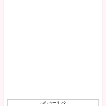
清水麻椰アナのかわいい画
像！身長やカップ、同期や
wikiプロフもチェック！
大家彩香アナのかわいいカッ
プ画像まとめ！同期や実家に
wikiプロフも！
安藤萌々アナのカップ画像や
ニット衣装まとめ！美足の筋
肉も凄い！
スポンサーリンク