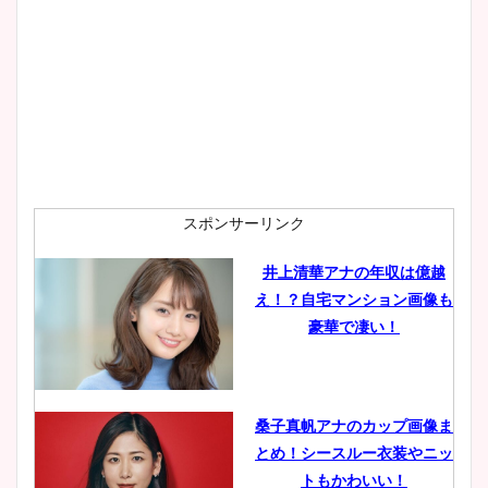
スポンサーリンク
井上清華アナの年収は億越
え！？自宅マンション画像も
豪華で凄い！
桑子真帆アナのカップ画像ま
とめ！シースルー衣装やニッ
トもかわいい！