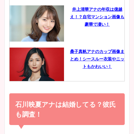
井上清華アナの年収は億越
え！？自宅マンション画像も
鈴木唯の太ってた時の体重が
豪華で凄い！
ヤバすぎww原因や痩せたダ
イエット方は？昔と現在を画
像比較！
桑子真帆アナのカップ画像ま
とめ！シースルー衣装やニッ
豊島実季アナのカップ画像ま
トもかわいい！
とめ！美脚や水着姿に年齢も
調査！
小室瑛莉子のカップ画像まと
め！足が美脚でニット衣装も
石川映夏アナは結婚してる？彼氏
宇賀神メグアナのニット画像
かわいい！
まとめ！足も美脚でカップも
も調査！
凄い！