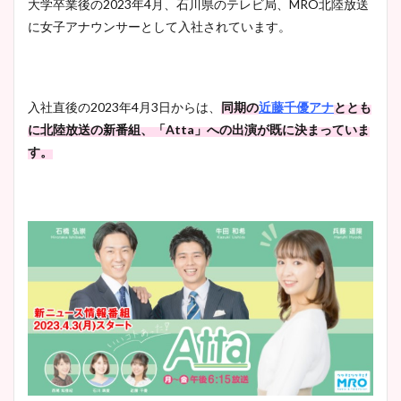
大学卒業後の2023年4月、石川県のテレビ局、MRO北陸放送
に女子アナウンサーとして入社されています。
入社直後の2023年4月3日からは、
同期の
近藤千優アナ
ととも
に北陸放送の新番組、「Atta」への出演が既に決まっていま
す。