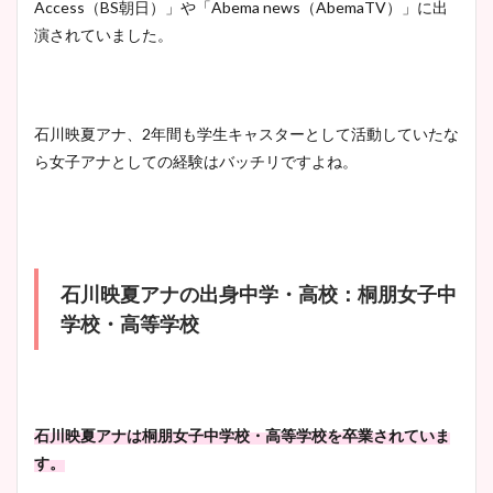
Access（BS朝日）」や「Abema news（AbemaTV）」に出
像比較！
演されていました。
豊島実季アナのカップ画像ま
とめ！美脚や水着姿に年齢も
石川映夏アナ、2年間も学生キャスターとして活動していたな
調査！
ら女子アナとしての経験はバッチリですよね。
宇賀神メグアナのニット画像
まとめ！足も美脚でカップも
石川映夏アナの出身中学・高校：桐朋女子中
凄い！
学校・高等学校
池谷実悠アナのメガネ画像が
かわいい！カップや水着姿も
石川映夏アナは桐朋女子中学校・高等学校を卒業されていま
まとめた！
す。