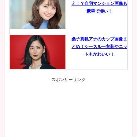
え！？自宅マンション画像も
豪華で凄い！
桑子真帆アナのカップ画像ま
とめ！シースルー衣装やニッ
トもかわいい！
スポンサーリンク
小室瑛莉子のカップ画像まと
め！足が美脚でニット衣装も
かわいい！
清水麻椰アナのかわいい画
像！身長やカップ、同期や