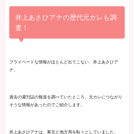
小室瑛莉子のカップ画像まと
め！足が美脚でニット衣装も
井上あさひアナの歴代元カレも調
宇賀神メグアナのニット画像
かわいい！
まとめ！足も美脚でカップも
査！
凄い！
清水麻椰アナのかわいい画
像！身長やカップ、同期や
池谷実悠アナのメガネ画像が
プライベートな情報がほとんど出てこない、井上あさひア
wikiプロフもチェック！
かわいい！カップや水着姿も
ナ。
まとめた！
大家彩香アナのかわいいカッ
過去の週刊誌の報道を調べていたところ、元カレにつながり
プ画像まとめ！同期や実家に
そうな情報があったのでご紹介します。
wikiプロフも！
井上あさひアナは、東京と地方局を転々としていました。
安藤萌々アナのカップ画像や