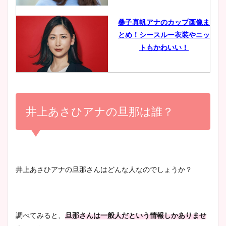
像比較！
桑子真帆アナのカップ画像ま
とめ！シースルー衣装やニッ
豊島実季アナのカップ画像ま
トもかわいい！
とめ！美脚や水着姿に年齢も
調査！
小室瑛莉子のカップ画像まと
め！足が美脚でニット衣装も
井上あさひアナの旦那は誰？
宇賀神メグアナのニット画像
かわいい！
まとめ！足も美脚でカップも
凄い！
清水麻椰アナのかわいい画
井上あさひアナの旦那さんはどんな人なのでしょうか？
像！身長やカップ、同期や
池谷実悠アナのメガネ画像が
wikiプロフもチェック！
かわいい！カップや水着姿も
まとめた！
調べてみると、
旦那さんは一般人だという情報しかありませ