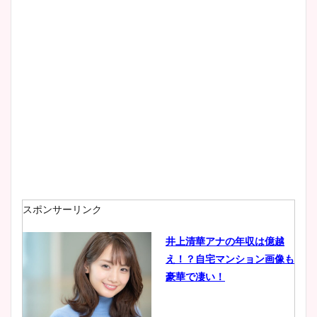
スポンサーリンク
井上清華アナの年収は億越
え！？自宅マンション画像も
豪華で凄い！