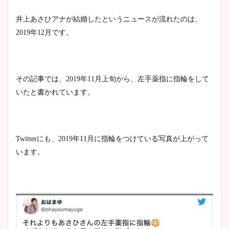
井上あさひアナが結婚したというニュースが流れたのは、
2019年12月です。
安藤萌々アナのカップ画像や
ニット衣装まとめ！美足の筋
肉も凄い！
その記事では、2019年11月上旬から、左手薬指に指輪をして
いたと書かれています。
鈴木唯の太ってた時の体重が
ヤバすぎww原因や痩せたダ
イエット方は？昔と現在を画
Twitterにも、2019年11月に指輪をつけている写真が上がって
像比較！
います。
豊島実季アナのカップ画像ま
とめ！美脚や水着姿に年齢も
調査！