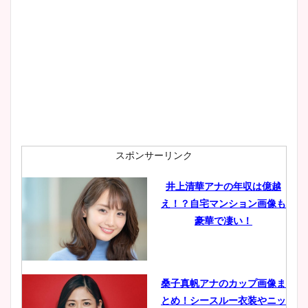
スポンサーリンク
井上清華アナの年収は億越
え！？自宅マンション画像も
豪華で凄い！
桑子真帆アナのカップ画像ま
とめ！シースルー衣装やニッ