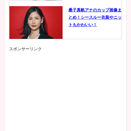
桑子真帆アナのカップ画像ま
とめ！シースルー衣装やニッ
トもかわいい！
スポンサーリンク
小室瑛莉子のカップ画像まと
め！足が美脚でニット衣装も
かわいい！
清水麻椰アナのかわいい画
像！身長やカップ、同期や
wikiプロフもチェック！