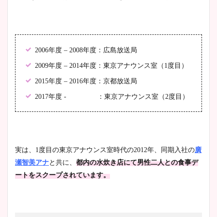
ニット衣装まとめ！美足の筋
肉も凄い！
2006年度 – 2008年度：広島放送局
2009年度 – 2014年度：東京アナウンス室（1度目）
鈴木唯の太ってた時の体重が
ヤバすぎww原因や痩せたダ
2015年度 – 2016年度：京都放送局
イエット方は？昔と現在を画
2017年度 - ：東京アナウンス室（2度目）
像比較！
豊島実季アナのカップ画像ま
とめ！美脚や水着姿に年齢も
実は、1度目の東京アナウンス室時代の2012年、同期入社の
廣
調査！
瀬智美アナ
と共に、
都内の水炊き店にて男性二人との食事デ
ートをスクープされています。
宇賀神メグアナのニット画像
まとめ！足も美脚でカップも