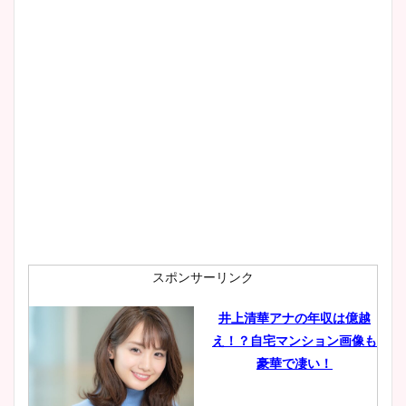
wikiプロフもチェック！
大家彩香アナのかわいいカッ
プ画像まとめ！同期や実家に
wikiプロフも！
安藤萌々アナのカップ画像や
ニット衣装まとめ！美足の筋
肉も凄い！
スポンサーリンク
井上清華アナの年収は億越
え！？自宅マンション画像も
鈴木唯の太ってた時の体重が
豪華で凄い！
ヤバすぎww原因や痩せたダ
イエット方は？昔と現在を画