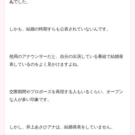
ん
でした。
大家彩香アナのかわいいカッ
プ画像まとめ！同期や実家に
wikiプロフも！
しかも、結婚の時期すらも公表されていないんです。
安藤萌々アナのカップ画像や
ニット衣装まとめ！美足の筋
他局のアナウンサーだと、自分の出演している番組で結婚発
肉も凄い！
表しているのをよく見かけますよね。
鈴木唯の太ってた時の体重が
交際期間やプロポーズを再現する人もいるくらい、オープン
ヤバすぎww原因や痩せたダ
な人が多い印象です。
イエット方は？昔と現在を画
像比較！
しかし、井上あさひアナは、結婚発表をしていません。
豊島実季アナのカップ画像ま