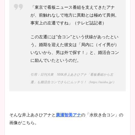
凄い！
「東京で看板ニュース番組を支えてきたアナ
が、前触れなしで地方に異動とは極めて異例。
事実上の左遷ですね」（テレビ誌記者）
池谷実悠アナのメガネ画像が
この左遷には”合コン”という伏線があったとい
かわいい！カップや水着姿も
う。婚期を迎えた彼女は「局内に（イイ男が）
まとめた！
いないから、男は外で探す！」と、婚活合コン
に励んでいたというのだ。
引用：日刊大衆 NHK井上あさひアナ「看板番組から左
遷」も婚活合コンでさらにムッチリ！（https://taishu.jp/）
そんな井上あさひアナと
廣瀬智美アナ
の「水炊き合コン」の
画像がこちら。