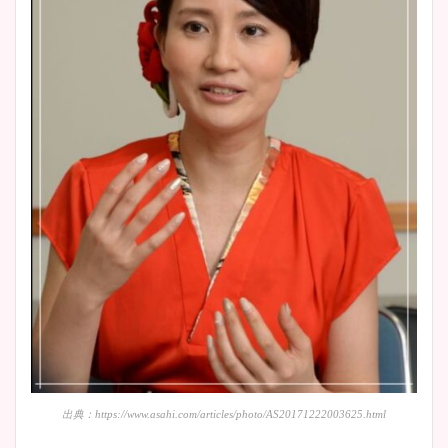
出典：https://www.asahi.com/articles/photo/AS20171222003625.html