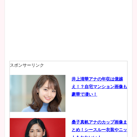
大家彩香アナのかわいいカッ
プ画像まとめ！同期や実家に
wikiプロフも！
安藤萌々アナのカップ画像や
ニット衣装まとめ！美足の筋
肉も凄い！
スポンサーリンク
井上清華アナの年収は億越
え！？自宅マンション画像も
鈴木唯の太ってた時の体重が
豪華で凄い！
ヤバすぎww原因や痩せたダ
イエット方は？昔と現在を画
像比較！
桑子真帆アナのカップ画像ま
とめ！シースルー衣装やニッ
豊島実季アナのカップ画像ま