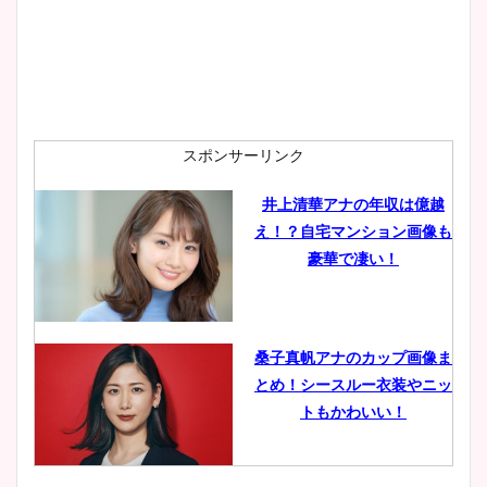
安藤萌々アナのカップ画像や
ニット衣装まとめ！美足の筋
肉も凄い！
スポンサーリンク
井上清華アナの年収は億越
え！？自宅マンション画像も
鈴木唯の太ってた時の体重が
豪華で凄い！
ヤバすぎww原因や痩せたダ
イエット方は？昔と現在を画
像比較！
桑子真帆アナのカップ画像ま
とめ！シースルー衣装やニッ
豊島実季アナのカップ画像ま
トもかわいい！
とめ！美脚や水着姿に年齢も
調査！