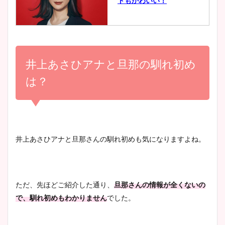
トもかわいい！
とめ！美脚や水着姿に年齢も
調査！
小室瑛莉子のカップ画像まと
め！足が美脚でニット衣装も
井上あさひアナと旦那の馴れ初め
宇賀神メグアナのニット画像
かわいい！
まとめ！足も美脚でカップも
は？
凄い！
清水麻椰アナのかわいい画
像！身長やカップ、同期や
池谷実悠アナのメガネ画像が
井上あさひアナと旦那さんの馴れ初めも気になりますよね。
wikiプロフもチェック！
かわいい！カップや水着姿も
まとめた！
ただ、先ほどご紹介した通り、
旦那さんの情報が全くないの
大家彩香アナのかわいいカッ
で、馴れ初めもわかりません
でした。
プ画像まとめ！同期や実家に
wikiプロフも！