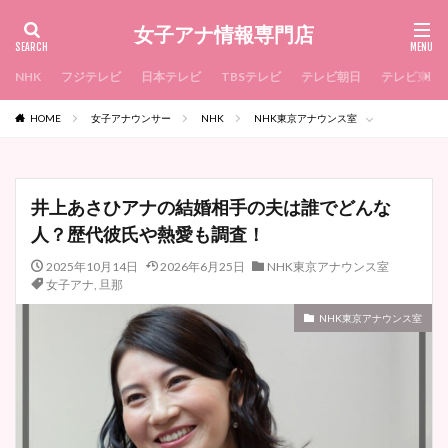
女子アナ情報専門店
NHK
フジテレビ
日本テレビ
TBSテレビ
テレビ朝日
テレビ東京
HOME
女子アナウンサー
NHK
NHK東京アナウンス室
井上あさひアナの結婚相手の夫は誰でどんな
人？歴代彼氏や熱愛も調査！
2025年10月14日
2026年6月25日
NHK東京アナウンス室
女子アナ
,
旦那
NHK東京アナウンス室