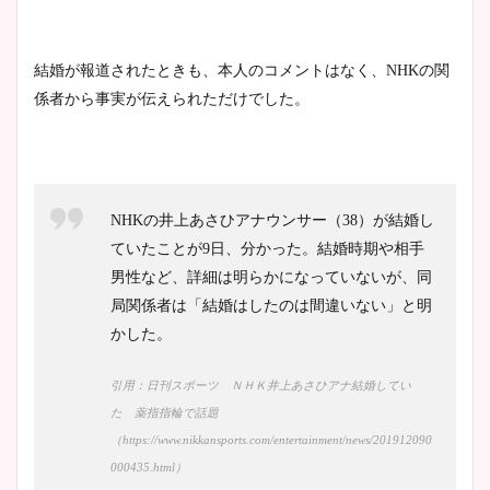
とめ！美脚や水着姿に年齢も
調査！
結婚が報道されたときも、本人のコメントはなく、NHKの関
係者から事実が伝えられただけでした。
宇賀神メグアナのニット画像
まとめ！足も美脚でカップも
凄い！
NHKの井上あさひアナウンサー（38）が結婚し
ていたことが9日、分かった。結婚時期や相手
男性など、詳細は明らかになっていないが、同
池谷実悠アナのメガネ画像が
局関係者は「結婚はしたのは間違いない」と明
かわいい！カップや水着姿も
かした。
まとめた！
引用：日刊スポーツ ＮＨＫ井上あさひアナ結婚してい
た 薬指指輪で話題
（https://www.nikkansports.com/entertainment/news/201912090
000435.html）