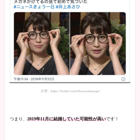
宇賀神メグアナのニット画像
まとめ！足も美脚でカップも
凄い！
池谷実悠アナのメガネ画像が
かわいい！カップや水着姿も
まとめた！
引用：https://twitter.com/ohayoumayuge/
つまり、
2019年11月に結婚していた可能性が高い
です！