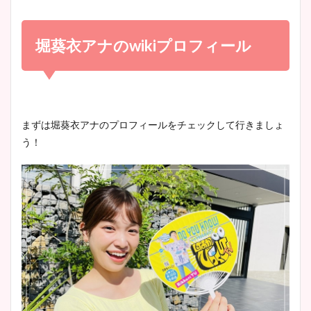
小室瑛莉子のカップ画像まと
め！足が美脚でニット衣装も
堀葵衣アナのwikiプロフィール
宇賀神メグアナのニット画像
かわいい！
まとめ！足も美脚でカップも
凄い！
清水麻椰アナのかわいい画
まずは堀葵衣アナのプロフィールをチェックして行きましょ
像！身長やカップ、同期や
う！
池谷実悠アナのメガネ画像が
wikiプロフもチェック！
かわいい！カップや水着姿も
まとめた！
大家彩香アナのかわいいカッ
プ画像まとめ！同期や実家に
wikiプロフも！