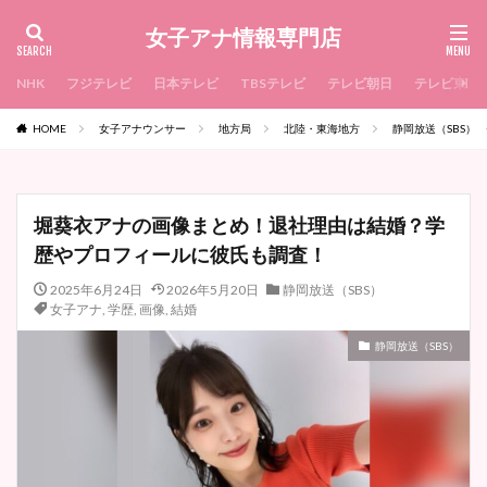
女子アナ情報専門店
NHK
フジテレビ
日本テレビ
TBSテレビ
テレビ朝日
テレビ東京
HOME
女子アナウンサー
地方局
北陸・東海地方
静岡放送（SBS）
堀葵衣アナの画像まとめ！退社理由は結婚？学
歴やプロフィールに彼氏も調査！
2025年6月24日
2026年5月20日
静岡放送（SBS）
女子アナ
,
学歴
,
画像
,
結婚
静岡放送（SBS）