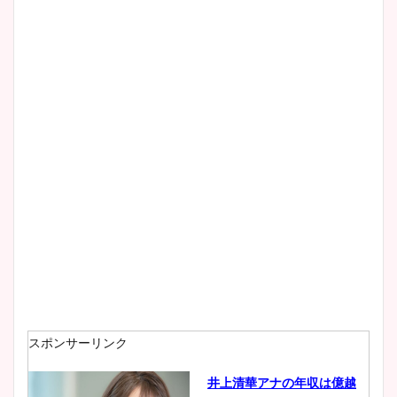
清水麻椰アナのかわいい画
像！身長やカップ、同期や
wikiプロフもチェック！
大家彩香アナのかわいいカッ
プ画像まとめ！同期や実家に
wikiプロフも！
安藤萌々アナのカップ画像や
ニット衣装まとめ！美足の筋
肉も凄い！
スポンサーリンク
井上清華アナの年収は億越