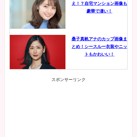
え！？自宅マンション画像も
豪華で凄い！
桑子真帆アナのカップ画像ま
とめ！シースルー衣装やニッ
トもかわいい！
スポンサーリンク
小室瑛莉子のカップ画像まと
め！足が美脚でニット衣装も
かわいい！
清水麻椰アナのかわいい画
像！身長やカップ、同期や