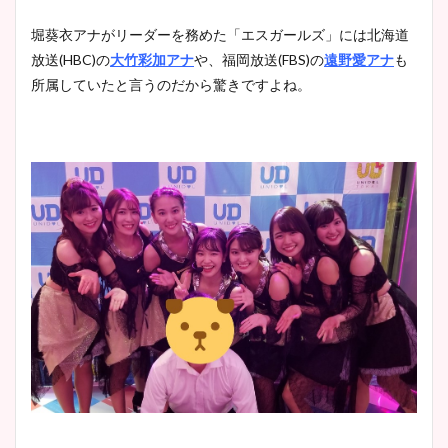
堀葵衣アナがリーダーを務めた「エスガールズ」には北海道
放送(HBC)の
大竹彩加アナ
や、福岡放送(FBS)の
遠野愛アナ
も
所属していたと言うのだから驚きですよね。