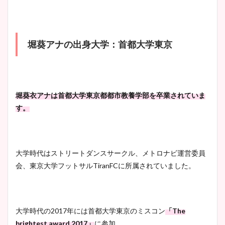
wikiプロフもチェック！
かわいい！カップや水着姿も
まとめた！
堀葵アナの出身大学：首都大学東京
大家彩香アナのかわいいカッ
プ画像まとめ！同期や実家に
wikiプロフも！
堀葵衣アナは首都大学東京都都市教養学部を卒業されていま
す。
安藤萌々アナのカップ画像や
ニット衣装まとめ！美足の筋
肉も凄い！
大学時代はストリートダンスサークル、メトロナビ運営委員
会、東京大学フットサルTiranFCに所属されていました。
鈴木唯の太ってた時の体重が
ヤバすぎww原因や痩せたダ
大学時代の2017年には首都大学東京のミスコン
「The
イエット方は？昔と現在を画
brightest award 2017」
に参加。