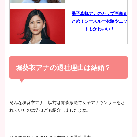
像比較！
桑子真帆アナのカップ画像ま
とめ！シースルー衣装やニッ
豊島実季アナのカップ画像ま
トもかわいい！
とめ！美脚や水着姿に年齢も
調査！
小室瑛莉子のカップ画像まと
め！足が美脚でニット衣装も
堀葵衣アナの退社理由は結婚？
宇賀神メグアナのニット画像
かわいい！
まとめ！足も美脚でカップも
凄い！
清水麻椰アナのかわいい画
そんな堀葵衣アナ、以前は青森放送で女子アナウンサーをさ
像！身長やカップ、同期や
れていたのは先ほども紹介しましたよね。
池谷実悠アナのメガネ画像が
wikiプロフもチェック！
かわいい！カップや水着姿も
まとめた！