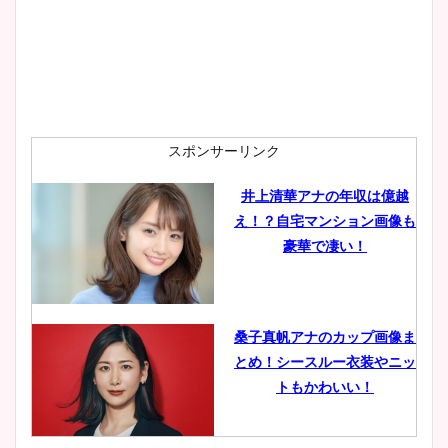
安藤萌々アナのカップ画像や
ニット衣装まとめ！美足の筋
肉も凄い！
スポンサーリンク
井上清華アナの年収は億越
え！？自宅マンション画像も
鈴木唯の太ってた時の体重が
豪華で凄い！
ヤバすぎww原因や痩せたダ
イエット方は？昔と現在を画
像比較！
桑子真帆アナのカップ画像ま
とめ！シースルー衣装やニッ
豊島実季アナのカップ画像ま
トもかわいい！
とめ！美脚や水着姿に年齢も
調査！