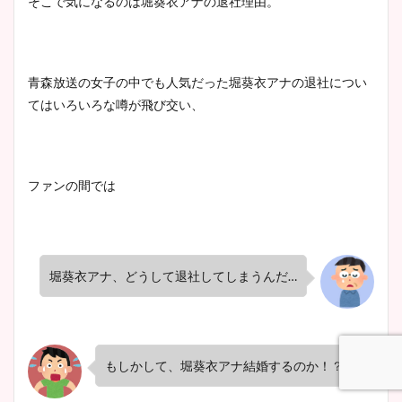
そこで気になるのは堀葵衣アナの退社理由。
大家彩香アナのかわいいカッ
プ画像まとめ！同期や実家に
wikiプロフも！
青森放送の女子の中でも人気だった堀葵衣アナの退社につい
てはいろいろな噂が飛び交い、
安藤萌々アナのカップ画像や
ニット衣装まとめ！美足の筋
ファンの間では
肉も凄い！
鈴木唯の太ってた時の体重が
堀葵衣アナ、どうして退社してしまうんだ…
ヤバすぎww原因や痩せたダ
イエット方は？昔と現在を画
像比較！
もしかして、堀葵衣アナ結婚するのか！？
豊島実季アナのカップ画像ま