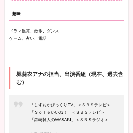
まとめ！足も美脚でカップも
凄い！
趣味
ドラマ鑑賞、散歩、ダンス
池谷実悠アナのメガネ画像が
ゲーム、占い、電話
かわいい！カップや水着姿も
まとめた！
堀葵衣アナの担当、出演番組（現在、過去含
む）
「しずおかびっくりTV」＜ＳＢＳテレビ＞
「Ｓｏｌｅいいね！」＜ＳＢＳテレビ＞
「鉄崎幹人のWASABI」＜ＳＢＳラジオ＞