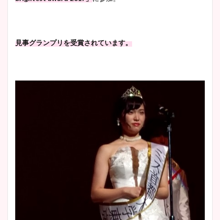
像比較！
豊島実季アナのカップ画像ま
見事グランプリを受賞されています。
とめ！美脚や水着姿に年齢も
調査！
宇賀神メグアナのニット画像
まとめ！足も美脚でカップも
凄い！
池谷実悠アナのメガネ画像が
かわいい！カップや水着姿も
まとめた！