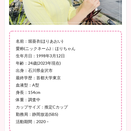
安藤萌々アナのカップ画像や
ニット衣装まとめ！美足の筋
肉も凄い！
名前：堀葵衣(ほりあおい)
鈴木唯の太ってた時の体重が
愛称(ニックネーム)：ほりちゃん
ヤバすぎww原因や痩せたダ
生年月日：1998年3月12日
イエット方は？昔と現在を画
年齢：24歳(2023年現在)
像比較！
出身：石川県金沢市
最終学歴：首都大学東京
豊島実季アナのカップ画像ま
血液型：A型
とめ！美脚や水着姿に年齢も
身長：154cm
調査！
体重：調査中
カップサイズ：推定Cカップ
勤務局：静岡放送(SBS)
活動期間：2020 –
宇賀神メグアナのニット画像