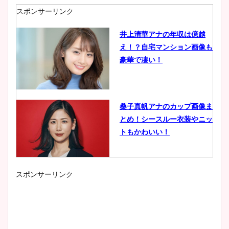
スポンサーリンク
井上清華アナの年収は億越
え！？自宅マンション画像も
豪華で凄い！
桑子真帆アナのカップ画像ま
とめ！シースルー衣装やニッ
トもかわいい！
スポンサーリンク
小室瑛莉子のカップ画像まと
め！足が美脚でニット衣装も
かわいい！