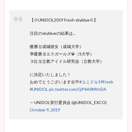
【💠UNIDOL2019 Fresh skyblue💠】
注目のskyblueの結果は…
優勝🥇成城彼女（成城大学）
準優勝🥈エスガールズ💎（S大学）
３位🥉立教アイドル研究会（立教大学）
に決定いたしました！
おめでとうございます㊗️🎊
#ユニドル19Fresh
#UNIDOL
pic.twitter.com/QP4AXMVcDA
— UNIDOL実行委員会 (@UNIDOL_EXCO)
October 9, 2019