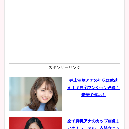
スポンサーリンク
井上清華アナの年収は億越
え！？自宅マンション画像も
豪華で凄い！
桑子真帆アナのカップ画像ま
とめ！シースルー衣装やニッ