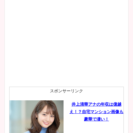
wikiプロフもチェック！
大家彩香アナのかわいいカッ
プ画像まとめ！同期や実家に
wikiプロフも！
安藤萌々アナのカップ画像や
ニット衣装まとめ！美足の筋
肉も凄い！
スポンサーリンク
井上清華アナの年収は億越
え！？自宅マンション画像も
鈴木唯の太ってた時の体重が
豪華で凄い！
ヤバすぎww原因や痩せたダ
イエット方は？昔と現在を画