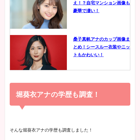
え！？自宅マンション画像も
鈴木唯の太ってた時の体重が
豪華で凄い！
ヤバすぎww原因や痩せたダ
イエット方は？昔と現在を画
像比較！
桑子真帆アナのカップ画像ま
とめ！シースルー衣装やニッ
豊島実季アナのカップ画像ま
トもかわいい！
とめ！美脚や水着姿に年齢も
調査！
小室瑛莉子のカップ画像まと
め！足が美脚でニット衣装も
堀葵衣アナの学歴も調査！
宇賀神メグアナのニット画像
かわいい！
まとめ！足も美脚でカップも
凄い！
清水麻椰アナのかわいい画
そんな堀葵衣アナの学歴も調査しました！
像！身長やカップ、同期や
池谷実悠アナのメガネ画像が