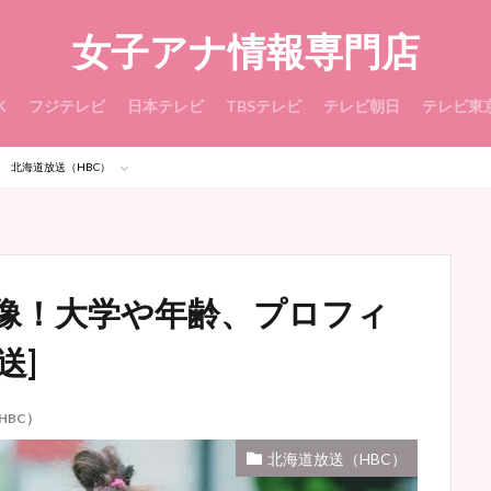
女子アナ情報専門店
K
フジテレビ
日本テレビ
TBSテレビ
テレビ朝日
テレビ東
北海道放送（HBC）
像！大学や年齢、プロフィ
送]
HBC）
北海道放送（HBC）