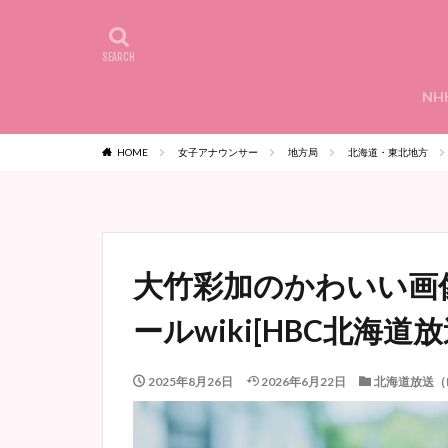
NH
HOME
女子アナウンサー
地方局
北海道・東北地方
大竹彩加のかわいい画
ールwiki[HBC北海道放
2025年8月26日
2026年6月22日
北海道放送（