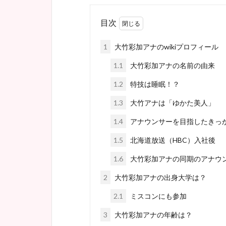
目次
1
大竹彩加アナのwikiプロフィール
1.1
大竹彩加アナの名前の由来
1.2
特技は睡眠！？
1.3
大竹アナは「ゆかた美人」
1.4
アナウンサーを目指したきっ
1.5
北海道放送（HBC）入社後
1.6
大竹彩加アナの同期のアナウ
2
大竹彩加アナの出身大学は？
2.1
ミスコンにも参加
3
大竹彩加アナの年齢は？