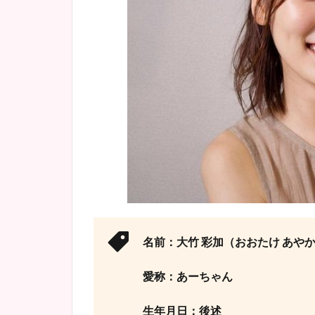
名前：大竹 彩加（おおたけ あや
愛称：あーちゃん
生年月日：後述