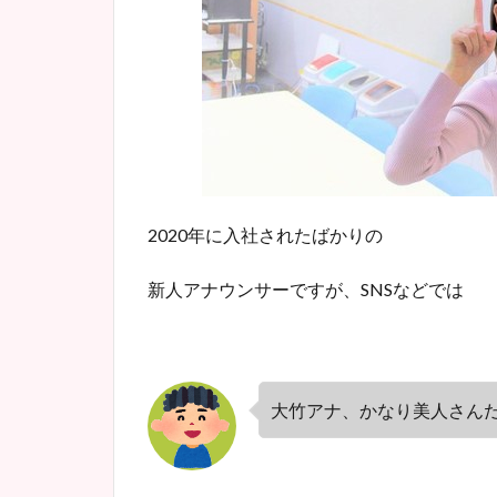
2020
年に入社されたばかりの
新人アナウンサーですが、
SNS
などでは
大竹アナ、かなり美人さん